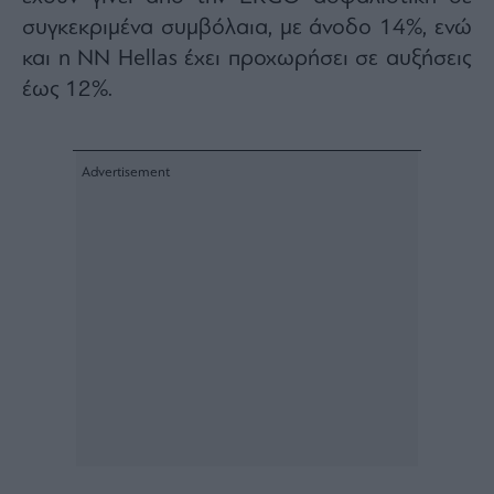
agree
συγκεκριμένα συμβόλαια, με άνοδο 14%, ενώ
to
our
Terms
και η NN Hellas έχει προχωρήσει σε αυξήσεις
and
Privacy
έως 12%.
Notice.
You
can
opt
out
at
any
time.
This
site
is
protected
by
reCAPTCHA
and
the
Google
Privacy
Policy
and
Terms
of
Service
apply.
ότητα
ι
ίες