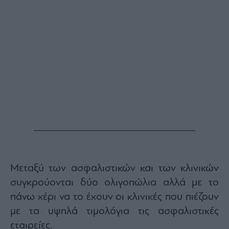
Buy-
Hold-
Sell
The
Value
Investor
Crypto
Χρηματιστηριακές
Ανακοινώσεις
Creative
Content
Branded
Content
Μεταξύ των ασφαλιστικών και των κλινικών
Reports
συγκρούονται δύο ολιγοπώλια αλλά με το
&
πάνω χέρι να το έχουν οι κλινικές που πιέζουν
Branded
Content
με τα υψηλά τιμολόγια τις ασφαλιστικές
Calendar
εταιρείες.