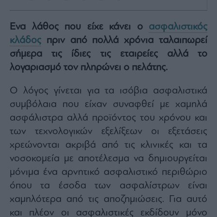
Rumors
ESG
Eνα λάθος που είχε κάνει ο
ασφαλιστικός
Today
κλάδος
πριν από πολλά χρόνια ταλαιπωρεί
Mononews2030
σήμερα τις ίδιες τις εταιρείες αλλά το
Άρθρα
λογαριασμό τον πληρώνει ο πελάτης.
Συνεντεύξεις
Ο λόγος γίνεται για τα ισόβια ασφαλιστικά
συμβόλαια που είχαν συναφθεί με χαμηλά
ασφάλιστρα αλλά προϊόντος του χρόνου και
των τεχνολογικών εξελίξεων οι εξετάσεις
Les
Bons
χρεώνονται ακριβά από τις κλινικές και τα
Vivants
νοσοκομεία με αποτέλεσμα να δημιουργείται
Auto
μόνιμα ένα αρνητικό ασφαλιστικό περιθώριο
Life
όπου τα έσοδα των ασφαλίστρων είναι
&
χαμηλότερα από τις αποζημιώσεις. Για αυτό
Style
και πλέον οι ασφαλιστικές εκδίδουν μόνο
Υγεία