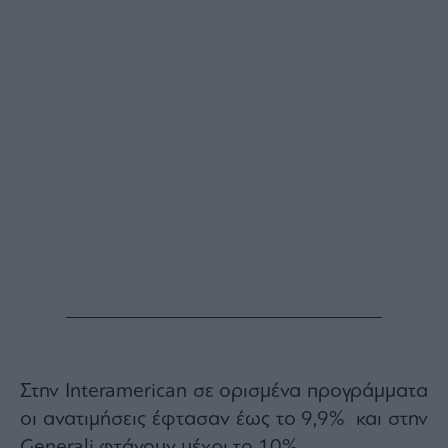
ας
οι
ήσης
4
news.gr
ghts
rved
Στην Interamerican σε ορισμένα προγράμματα
οι ανατιμήσεις έφτασαν έως το 9,9% και στην
Generali φτάνουν μέχρι το 10%.