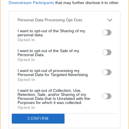
δείκτης για τον προσδιορισμό των αυξήσεων
Downstream Participants
that may further disclose it to other
στα ασφαλιστικά συμβόλαια από το ΙΟΒΕ θα
third parties.
ήταν έτοιμος από την αρχή του 2026. Ο
Personal Data Processing Opt Outs
Δείκτης Αναπροσαρμογής Μακροχρόνιων
I want to opt-out of the Sharing of my
Ασφαλίσεων Υγείας θα έπαιζε το ρόλο
personal data.
Opted In
οδηγού για τις ετήσιες αυξήσεις των
προγραμμάτων. Ο δείκτης όμως ακόμη
I want to opt-out of the Sale of my
Personal Data.
αγνοείται αλλά το εξοργιστικό είναι ότι τον
Opted In
επικαλούνται οι ασφαλιστικές στις επιστολές
I want to opt-out of processing my
τους με τις οποίες ενημερώνουν για τις
Personal Data for Targeted Advertising.
Opted In
αυξήσεις των τιμολογίων τους πελάτες τους.
I want to opt-out of Collection, Use,
Retention, Sale, and/or Sharing of my
Personal Data that Is Unrelated with the
Purposes for which it was collected.
Opted In
CONFIRM