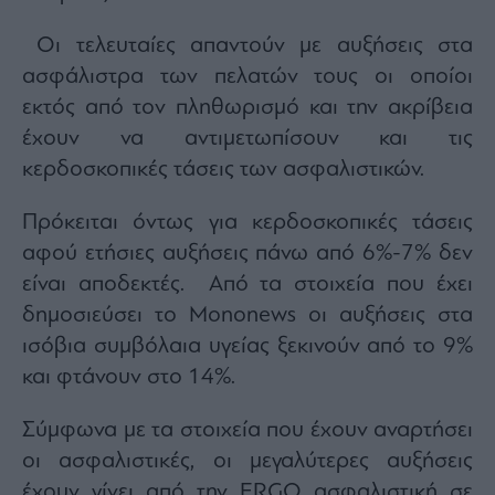
Monocle
Media
Οι τελευταίες απαντούν με αυξήσεις στα
Lab
ασφάλιστρα των πελατών τους οι οποίοι
εκτός από τον πληθωρισμό και την ακρίβεια
έχουν να αντιμετωπίσουν και τις
Mononews100
κερδοσκοπικές τάσεις των ασφαλιστικών.
Πρόκειται όντως για κερδοσκοπικές τάσεις
Εγγραφείτε
αφού ετήσιες αυξήσεις πάνω από 6%-7% δεν
στο
Newsletter
είναι αποδεκτές. Από τα στοιχεία που έχει
του
δημοσιεύσει το Mononews οι αυξήσεις στα
mononews.gr
ισόβια συμβόλαια υγείας ξεκινούν από το 9%
και φτάνουν στο 14%.
Σύμφωνα με τα στοιχεία που έχουν αναρτήσει
By
submitting
οι ασφαλιστικές, οι μεγαλύτερες αυξήσεις
your
email,
έχουν γίνει από την ERGO ασφαλιστική σε
you