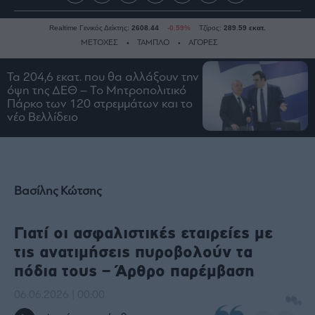
Realtime Γενικός Δείκτης:
2608.44
-0.59%
Τζίρος:
289.59 εκατ.
ΜΕΤΟΧΕΣ
ΤΑΜΠΛΟ
ΑΓΟΡΕΣ
Τα 204,6 εκατ. που θα αλλάξουν την
όψη της ΔΕΘ – Το Μητροπολιτικό
Ειδήσεις
Πάρκο των 120 στρεμμάτων και το
Οικονομία
νέο Βελλίδειο
Business
Τράπεζες
Ναυτιλία
Βασίλης Κώτσης
Real
Estate
Γιατί οι ασφαλιστικές εταιρείες με
Ενέργεια
τις ανατιμήσεις πυροβολούν τα
Πολιτική
πόδια τους – Άρθρο παρέμβαση
Πολιτισμός
Κοινωνία
06.06.2026 | 00:00
Law