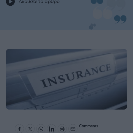
Ακούστε το άρθρο
Bloomberg
Financial
Times
The
Wiseman
Room
301
My
Story
Media
Winners
&
Losers
Επι-
Comments
θετικά