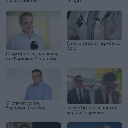
ασχολιόμασταν
Τσίπρα
Όταν ο γιατρός περνάει τα
όρια
Ο πραγματικός αντίπαλος
του Κυριάκου Μητσοτάκη
Οι σπινθήρες του
Τα γυαλιά του υπουργού
δημάρχου Στυλίδας
κυρίου Γεωργιάδη