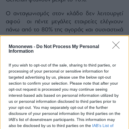
Ο ανταγωνισμός στον κλάδο δεν λειτουργεί
αφού οι πέντε μεγάλες εταιρείες ελέγχουν
πάνω από το 80% της αγοράς και ουσιαστικά
κάνουν ό,τι θέλουν.
Mononews -
Do Not Process My Personal
Information
Στόχος τους είναι να υποχρεώσουν τους
ασφαλισμένους να εγκαταλείψουν τις ισόβιες
If you wish to opt-out of the sale, sharing to third parties, or
ασφαλίσεις και να τους κατευθύνουν στα
processing of your personal or sensitive information for
ετησίως ανανεούμενα συμβόλαια τα οποία οι
targeted advertising by us, please use the below opt-out
section to confirm your selection. Please note that after your
ασφαλιστικές έχουν τη δυνατότητα να τα
opt-out request is processed you may continue seeing
αναπροσαρμόζουν κάθε έτος.
interest-based ads based on personal information utilized by
us or personal information disclosed to third parties prior to
Και οι ευθύνες της κυβέρνησης όμως είναι
your opt-out. You may separately opt-out of the further
τεράστιες. Ο υπουργός ανάπτυξης Τάκης
disclosure of your personal information by third parties on the
IAB’s list of downstream participants. This information may
Θεοδωρικάκος είχε αναγγείλει ότι ο νέος
also be disclosed by us to third parties on the
IAB’s List of