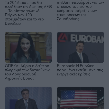
myBusinessSupport για τον
Τα 204,6 εκατ. που θα
α’ κύκλο του ειδικού
αλλάξουν την όψη της ΔΕΘ
σχήματος στήριξης των
– Το Μητροπολιτικό
επιχειρήσεων της
Πάρκο των 120
Σαμοθράκης
στρεμμάτων και το νέο
Βελλίδειο
Eurobank: Η Ευρώπη
ΟΠΕΚΑ: Αύριο η δεύτερη
παραμένει εκτεθειμένη στις
πληρωμή των δικαιούχων
ενεργειακές κρίσεις
του Λογαριασμού
Αγροτικής Εστίας