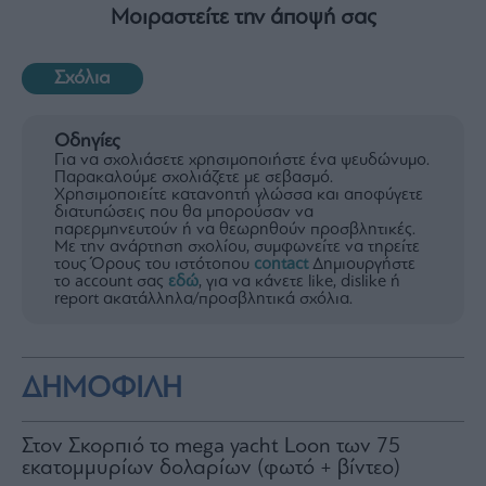
Μοιραστείτε την άποψή σας
Σχόλια
Οδηγίες
Για να σχολιάσετε χρησιμοποιήστε ένα ψευδώνυμο.
Παρακαλούμε σχολιάζετε με σεβασμό.
Χρησιμοποιείτε κατανοητή γλώσσα και αποφύγετε
διατυπώσεις που θα μπορούσαν να
παρερμηνευτούν ή να θεωρηθούν προσβλητικές.
Με την ανάρτηση σχολίου, συμφωνείτε να τηρείτε
τους Όρους του ιστότοπου
contact
Δημιουργήστε
το account σας
εδώ
, για να κάνετε like, dislike ή
report ακατάλληλα/προσβλητικά σχόλια.
ΔΗΜΟΦΙΛΗ
Στον Σκορπιό το mega yacht Loon των 75
εκατομμυρίων δολαρίων (φωτό + βίντεο)