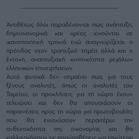
Monocle
Media
Lab
Αντιθέτως όλοι παραδέχονται πως ανάπτυξη,
δημοσιονομικά και χρέος κινούνται σε
Mononews100
ικανοποιητική τροχιά ενώ αναγνωρίζεται η
πρόοδος στον τραπεζικό τομέα αλλά και η
έντονη, αναπτυξιακή κινητικότητα μεγάλων
Εγγραφείτε
ελληνικών επιχειρήσεων.
στο
Αυτό φυσικά δεν σημαίνει πως για τους
Newsletter
του
ξένους αναλυτές, όπως οι αναλυτές του
mononews.gr
Ταμείου, οι προκλήσεις για τη χώρα έχουν
τελειώσει και δεν θα απουσιάσουν οι
παραινέσεις προς τη χώρα για πρωτοβουλίες
που θα ενισχύσουν περαιτέρω την
By
submitting
ανθεκτικότητα της οικονομίας και θα
your
email,
καλλιεργήσουν τις προϋποθέσεις για ταχύτερη
you