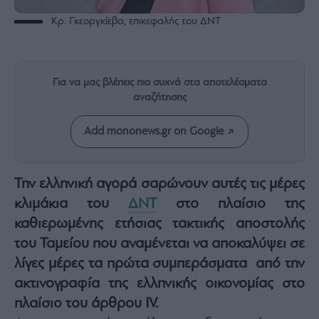
Rumors
Κρ. Γκεοργκίεβα, επικεφαλής του ΔΝΤ
ESG
Today
Mononews2030
Άρθρα
Για να μας βλέπεις πιο συχνά στα αποτελέσματα
αναζήτησης
Συνεντεύξεις
Add mononews.gr on Google
Την ελληνική αγορά σαρώνουν αυτές τις μέρες
Les
κλιμάκια του
ΔΝΤ
στο πλαίσιο της
Bons
καθιερωμένης ετήσιας τακτικής αποστολής
Vivants
του Ταμείου που αναμένεται να αποκαλύψει σε
Auto
λίγες μέρες τα πρώτα συμπεράσματα από την
Life
&
ακτινογραφία της ελληνικής οικονομίας στο
Style
πλαίσιο του άρθρου IV.
Υγεία