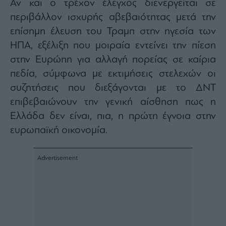
Αν και ο τρέχον έλεγχος διενεργείται σε
Architecture
περιβάλλον ισχυρής αβεβαιότητας μετά την
&
Design
επίσημη έλευση του Τραμπ στην ηγεσία των
Fashion
ΗΠΑ, εξέλιξη που μοιραία εντείνει την πίεση
&
στην Ευρώπη για αλλαγή πορείας σε καίρια
Art
πεδία, σύμφωνα με εκτιμήσεις στελεχών οι
Watches
συζητήσεις που διεξάγονται με το ΔΝΤ
Yachts
επιβεβαιώνουν την γενική αίσθηση πως η
Table
Ελλάδα δεν είναι, πια, η πρώτη έγνοια στην
For
Two
ευρωπαϊκή οικονομία.
Μετοχές
Αγορές
Trader's
book