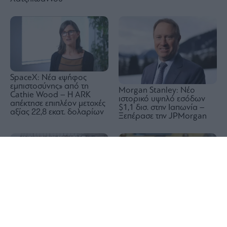
SpaceΧ: Νέα «ψήφος
εμπιστοσύνης» από τη
Morgan Stanley: Νέο
Cathie Wood – Η ARK
ιστορικό υψηλό εσόδων
απέκτησε επιπλέον μετοχές
$1,1 δισ. στην Ιαπωνία –
αξίας 22,8 εκατ. δολαρίων
Ξεπέρασε την JPMorgan
1x
Μπρούνερ για Θέουτα:
«Όσο ο έλεγχος εξαρτάται
ΟΠΕΚΑ: Αύριο η δεύτερη
από την καλή θέληση
πληρωμή των δικαιούχων
κάποιας γειτονικής χώρας,
του Λογαριασμού