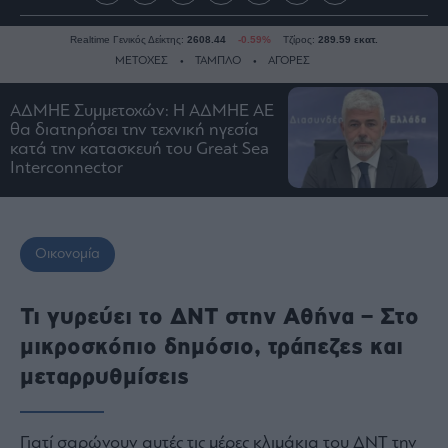
Realtime Γενικός Δείκτης:
2608.44
-0.59%
Τζίρος:
289.59 εκατ.
ΜΕΤΟΧΕΣ
ΤΑΜΠΛΟ
ΑΓΟΡΕΣ
ΑΔΜΗΕ Συμμετοχών: Η ΑΔΜΗΕ ΑΕ
θα διατηρήσει την τεχνική ηγεσία
Ειδήσεις
κατά την κατασκευή του Great Sea
Οικονομία
Interconnector
Business
Τράπεζες
Ναυτιλία
Οικονομία
Real
Estate
Τι γυρεύει το ΔΝΤ στην Αθήνα – Στο
Ενέργεια
μικροσκόπιο δημόσιο, τράπεζες και
Πολιτική
μεταρρυθμίσεις
Πολιτισμός
Κοινωνία
Γιατί σαρώνουν αυτές τις μέρες κλιμάκια του ΔΝΤ την
Law