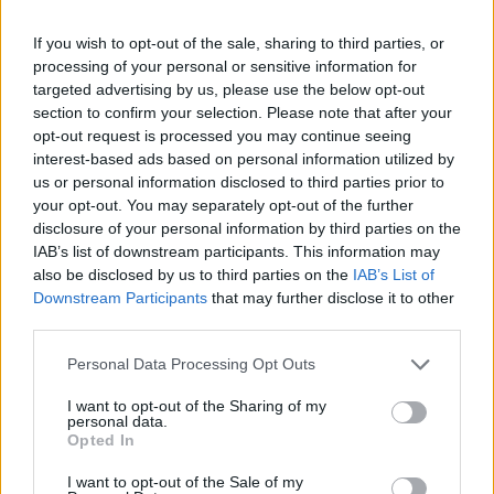
που θα εκληφθούν ως προπομποί επικίνδυνης
If you wish to opt-out of the sale, sharing to third parties, or
δημοσιονομικής χαλάρωσης.
processing of your personal or sensitive information for
Ειδικά σε μια περίοδο όπως είναι η τρέχουσα
targeted advertising by us, please use the below opt-out
με εντεινόμενη αβεβαιότητα σε οικονομικό και
section to confirm your selection. Please note that after your
opt-out request is processed you may continue seeing
γεωπολιτικό επίπεδο διεθνώς.
interest-based ads based on personal information utilized by
us or personal information disclosed to third parties prior to
your opt-out. You may separately opt-out of the further
disclosure of your personal information by third parties on the
IAB’s list of downstream participants. This information may
also be disclosed by us to third parties on the
IAB’s List of
Downstream Participants
that may further disclose it to other
third parties.
Personal Data Processing Opt Outs
I want to opt-out of the Sharing of my
personal data.
Opted In
I want to opt-out of the Sale of my