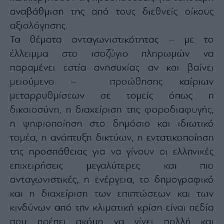
agree
αναβάθμιση της από τους διεθνείς οίκους
to
our
Terms
αξιολόγησης.
and
Privacy
Τα θέματα ανταγωνιστικότητας – με το
Notice.
You
έλλειμμα στο ισοζύγιο πληρωμών να
can
opt
out
παραμένει εστία ανησυχίας αν και βαίνει
at
any
μειούμενο – προώθησης καίριων
time.
This
μεταρρυθμίσεων σε τομείς όπως η
site
is
protected
δικαιοσύνη, η διαχείριση της φοροδιαφυγής,
by
reCAPTCHA
η ψηφιοποίηση στο δημόσιο και ιδιωτικό
and
the
τομέα, η ανάπτυξη δικτύων, η εντατικοποίηση
Google
Privacy
Policy
της προσπάθειας για να γίνουν οι ελληνικές
and
Terms
επιχειρήσεις μεγαλύτερες και πιο
of
Service
ανταγωνιστικές, η ενέργεια, το δημογραφικό
apply.
και η διαχείριση των επιπτώσεων και των
κινδύνων από την κλιματική κρίση είναι πεδία
ότητα
ι
που πρέπει ακόμη να γίνει πολλή και
ίες