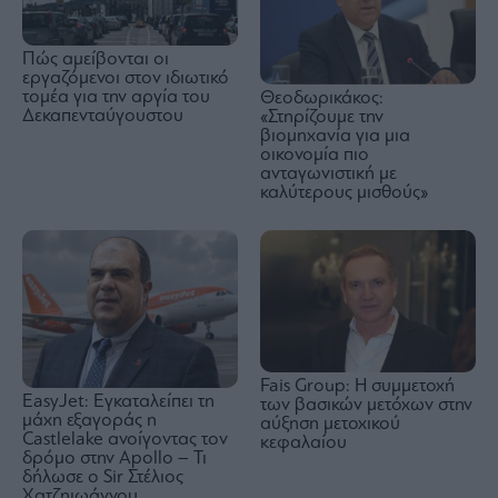
Πώς αμείβονται οι
εργαζόμενοι στον ιδιωτικό
τομέα για την αργία του
Θεοδωρικάκος:
Δεκαπενταύγουστου
«Στηρίζουμε την
βιομηχανία για μια
οικονομία πιο
ανταγωνιστική με
καλύτερους μισθούς»
Fais Group: Η συμμετοχή
EasyJet: Εγκαταλείπει τη
των βασικών μετόχων στην
μάχη εξαγοράς η
αύξηση μετοχικού
Castlelake ανοίγοντας τον
κεφαλαίου
δρόμο στην Apollo – Τι
δήλωσε ο Sir Στέλιος
Χατζηιωάννου