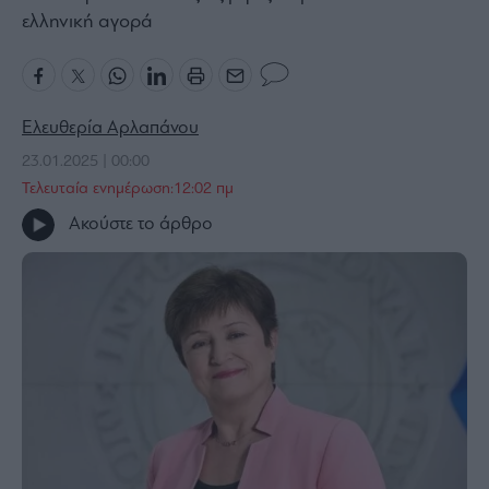
ελληνική αγορά
Bloomberg
Financial
Times
Ελευθερία Αρλαπάνου
23.01.2025 | 00:00
The
Τελευταία ενημέρωση:12:02 πμ
Wiseman
Ακούστε το άρθρο
Room
301
My
Story
Media
Winners
&
Losers
Επι-
θετικά