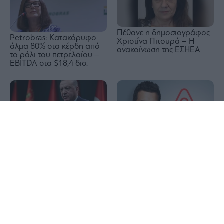
Πέθανε η δημοσιογράφος
Petrobras: Kατακόρυφο
Χριστίνα Πιτουρά – Η
άλμα 80% στα κέρδη από
ανακοίνωση της ΕΣΗΕΑ
το ράλι του πετρελαίου –
EBITDA στα $18,4 δισ.
1x
Τουρκία: Η αμυντική
Airbnb: Εκτοξεύτηκε πάνω
συμφωνία με Σαουδική
από 15% η μετοχή μετά τις
Αραβία και Πακιστάν δεν
βελτιωμένες προβλέψεις
στοχεύει κάποια
για το 2026
συγκεκριμένη χώρα