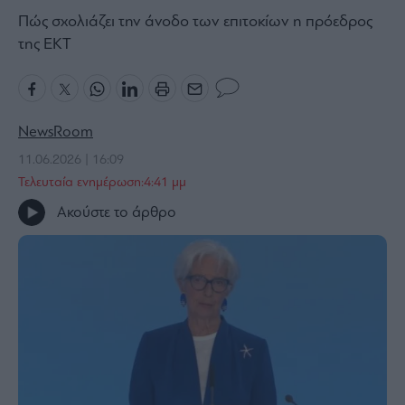
Πώς σχολιάζει την άνοδο των επιτοκίων η πρόεδρος
Bloomberg
της ΕΚΤ
Financial
Times
NewsRoom
The
11.06.2026 | 16:09
Wiseman
Τελευταία ενημέρωση:4:41 μμ
Room
Ακούστε το άρθρο
301
My
Story
Media
Winners
&
Losers
Επι-
θετικά