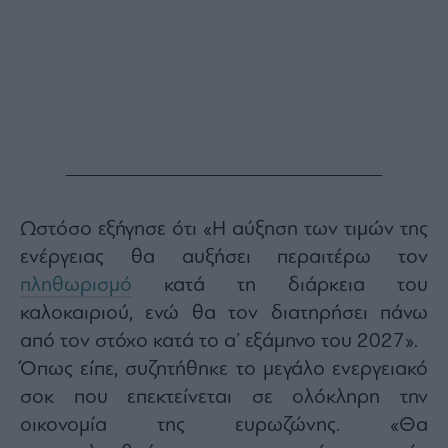
ας
οι
ήσης
4
news.gr
ghts
rved
Ωστόσο εξήγησε ότι «Η αύξηση των τιμών της
ενέργειας θα αυξήσει περαιτέρω τον
πληθωρισμό
κατά τη διάρκεια του
καλοκαιριού, ενώ θα τον διατηρήσει πάνω
από τον στόχο κατά το α’ εξάμηνο του 2027».
Όπως είπε, συζητήθηκε το μεγάλο ενεργειακό
σοκ που επεκτείνεται σε ολόκληρη την
οικονομία της ευρωζώνης. «Θα