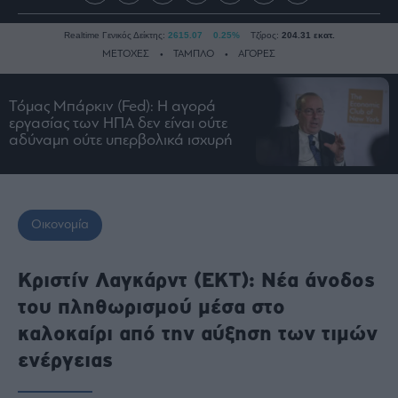
Realtime Γενικός Δείκτης:
2615.07
0.25%
Τζίρος:
204.31 εκατ.
ΜΕΤΟΧΕΣ
ΤΑΜΠΛΟ
ΑΓΟΡΕΣ
Τόμας Μπάρκιν (Fed): Η αγορά
Ειδήσεις
εργασίας των ΗΠΑ δεν είναι ούτε
αδύναμη ούτε υπερβολικά ισχυρή
Οικονομία
Business
Τράπεζες
Ναυτιλία
Οικονομία
Real
Estate
Κριστίν Λαγκάρντ (ΕΚΤ): Νέα άνοδος
Ενέργεια
του πληθωρισμού μέσα στο
Πολιτική
καλοκαίρι από την αύξηση των τιμών
Πολιτισμός
ενέργειας
Κοινωνία
Law