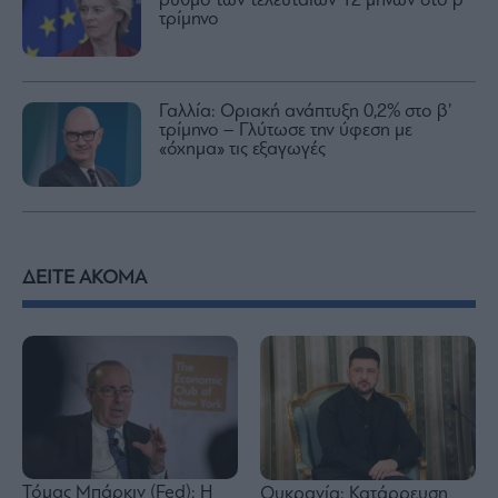
ρυθμό των τελευταίων 12 μηνών στο β’
τρίμηνο
Γαλλία: Οριακή ανάπτυξη 0,2% στο β’
τρίμηνο – Γλύτωσε την ύφεση με
«όχημα» τις εξαγωγές
ΔΕΙΤΕ ΑΚΟΜΑ
Τόμας Μπάρκιν (Fed): Η
Ουκρανία: Κατάρρευση