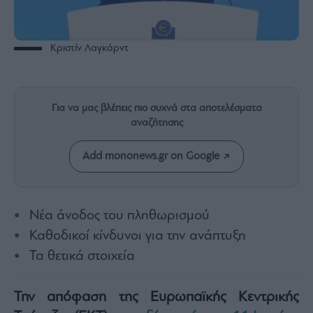
Rumors
ESG
Today
Κριστίν Λαγκάρντ
Mononews2030
Άρθρα
Συνεντεύξεις
Για να μας βλέπεις πιο συχνά στα αποτελέσματα
αναζήτησης
Add mononews.gr on Google
Les
Bons
Νέα άνοδος του πληθωρισμού
Vivants
Καθοδικοί κίνδυνοι για την ανάπτυξη
Auto
Τα θετικά στοιχεία
Life
&
Style
Την απόφαση της Ευρωπαϊκής Κεντρικής
Υγεία