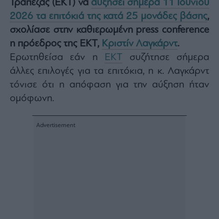
Τράπεζας (ΕΚΤ) να
αυξήσει σήμερα 11 Ιουνίου
Architecture
2026 τα επιτόκιά της κατά 25 μονάδες βάσης
,
&
Design
σχολίασε στην καθιερωμένη press conference
η πρόεδρος της ΕΚΤ,
Κριστίν Λαγκάρντ
.
Fashion
&
Ερωτηθείσα εάν η
ΕΚΤ
συζήτησε σήμερα
Art
άλλες επιλογές για τα επιτόκια, η κ. Λαγκάρντ
Watches
τόνισε ότι η απόφαση για την αύξηση ήταν
Yachts
ομόφωνη.
Table
For
Two
Μετοχές
Αγορές
Trader's
book