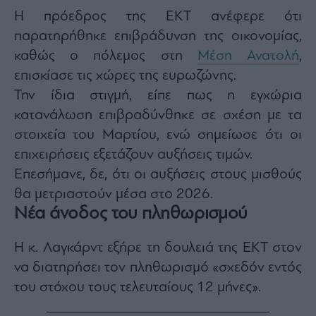
Monocle
H πρόεδρος της ΕΚΤ ανέφερε ότι
Media
Lab
παρατηρήθηκε επιβράδυνση της οικονομίας,
καθώς ο πόλεμος στη
Μέση Ανατολή
,
επισκίασε τις χώρες της ευρωζώνης.
Mononews100
Την ίδια στιγμή, είπε πως η εγχώρια
κατανάλωση επιβραδύνθηκε σε σχέση με τα
στοιχεία του Μαρτίου, ενώ σημείωσε ότι οι
Εγγραφείτε
επιχειρήσεις εξετάζουν αυξήσεις τιμών.
στο
Επεσήμανε, δε, ότι οι αυξήσεις στους μισθούς
Newsletter
του
θα μετριαστούν μέσα στο 2026.
mononews.gr
Νέα άνοδος του πληθωρισμού
Η κ. Λαγκάρντ εξήρε τη δουλειά της ΕΚΤ στον
να διατηρήσει τον πληθωρισμό «σχεδόν εντός
By
του στόχου τους τελευταίους 12 μήνες».
submitting
your
email,
you