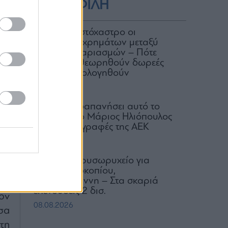
ΔΗΜΟΦΙΛΗ
ΑΑΔΕ: Στο στόχαστρο οι
μεταφορές χρημάτων μεταξύ
κοινών λογαριασμών – Πότε
σο
μπορεί να θεωρηθούν δωρεές
ρα
και να φορολογηθούν
ια
07.08.2026
γα
Πόσα έχει δαπανήσει αυτό το
ιο
καλοκαίρι ο Μάριος Ηλιόπουλος
για τις μεταγραφές της ΑΕΚ
έα
07.08.2026
ου
Μαρίνες: Χρυσωρυχείο για
ον
Λάτση, Προκοπίου,
Βαρδινογιάννη – Στα σκαριά
επενδύσεις 2 δισ.
ον
08.08.2026
σα
τη