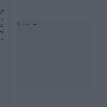
6%
αι
αι
νώ
πό