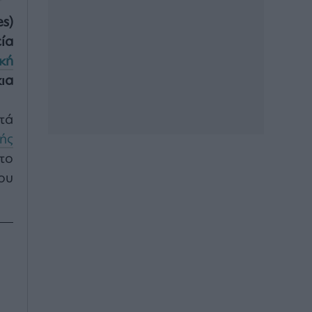
s)
ία
κή
ια
τά
ής
το
ου