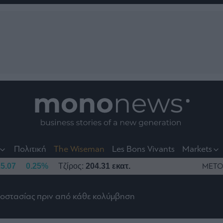
nt
t
t
Πολιτική
The Wiseman
Les Bons Vivants
Markets
5.07
0.25%
Τζίρος:
204.31 εκατ.
ΜΕΤΟ
ροστασίας πριν από κάθε κολύμβηση
το