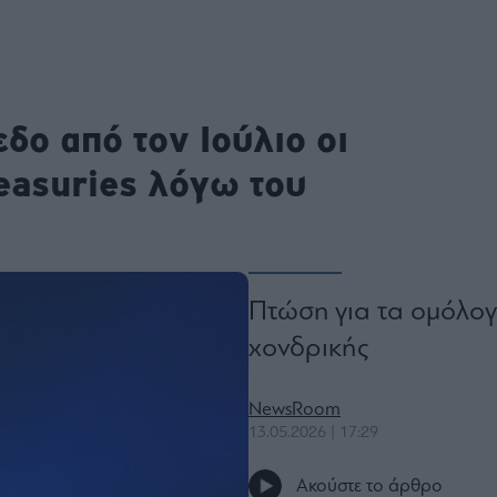
ου
r
δο από τον Ιούλιο οι
ail,
s and
easuries λόγω του
n opt
te is
CHA
acy
rvice
Πτώση για τα ομόλογ
χονδρικής
NewsRoom
13.05.2026 | 17:29
Ακούστε το άρθρο