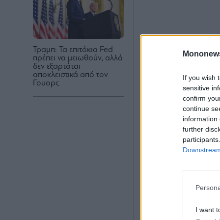
Τραμπ: Τα επιτόκια Fed
Mononew
πρέπει να μειωθούν, αλλά
δεν εξαρτάται
αποκλειστικά από τον
If you wish 
Γουορς
sensitive in
confirm you
continue se
information 
further disc
participants
Downstream 
Persona
I want t