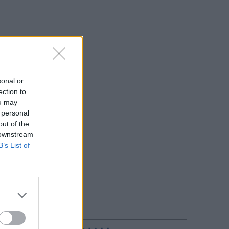
sonal or
ection to
ou may
 personal
out of the
 downstream
B’s List of