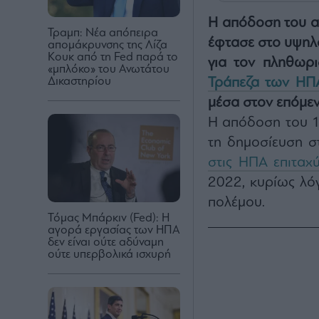
Η απόδοση του αμ
Τραμπ: Νέα απόπειρα
έφτασε στο υψηλό
απομάκρυνσης της Λίζα
Κουκ από τη Fed παρά το
για τον πληθωρι
«μπλόκο» του Ανωτάτου
Δικαστηρίου
Τράπεζα των ΗΠ
μέσα στον επόμεν
Η απόδοση του 1
τη δημοσίευση σ
στις ΗΠΑ επιταχ
2022, κυρίως λόγ
πολέμου.
Τόμας Μπάρκιν (Fed): Η
αγορά εργασίας των ΗΠΑ
δεν είναι ούτε αδύναμη
ούτε υπερβολικά ισχυρή