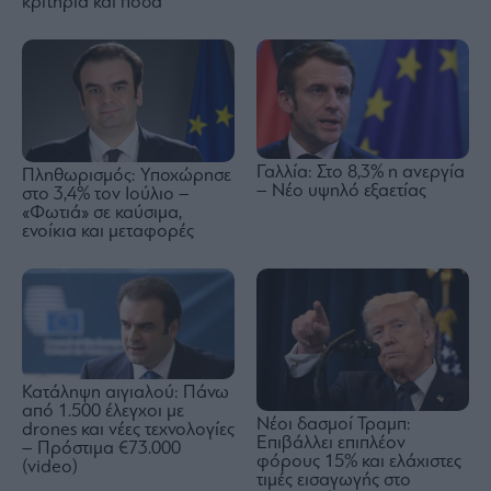
κριτήρια και ποσά
Γαλλία: Στο 8,3% η ανεργία
Πληθωρισμός: Yποχώρησε
– Νέο υψηλό εξαετίας
στο 3,4% τον Ιούλιο –
«Φωτιά» σε καύσιμα,
ενοίκια και μεταφορές
Κατάληψη αιγιαλού: Πάνω
από 1.500 έλεγχοι με
Nέοι δασμοί Τραμπ:
drones και νέες τεχνολογίες
Επιβάλλει επιπλέον
– Πρόστιμα €73.000
φόρους 15% και ελάχιστες
(video)
τιμές εισαγωγής στο