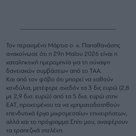
ας
οι
ήσης
4
news.gr
ghts
Τον περασμένο Μάρτιο ο κ. Παπαθανάσης
rved
ανακοίνωσε ότι η 29η Μαΐου 2026 είναι η
καταληκτική ημερομηνία για τη σύναψη
δανειακών συμβάσεων από το ΤΑΑ.
Και από τον φόβο ότι μπορεί να χαθούν
κονδύλια, μετέφερε σχεδόν τα 3 δις ευρώ (2,8
με 2,9 δισ. ευρώ) από τα 5 δισ. ευρώ στην
ΕΑΤ, προκειμένου τα να χρηματοδοτηθούν
επενδυτικά έργα μικρομεσαίων επιχειρήσεων,
αλλά και το πρόγραμμα Σπίτι μου, αναφέρουν
τα τραπεζικά στελέχη.