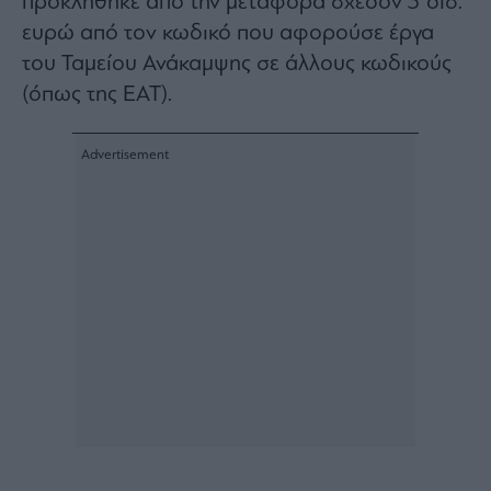
προκλήθηκε από την μεταφορά σχεδόν 3 δισ.
Architecture
ευρώ από τον κωδικό που αφορούσε έργα
&
του Ταμείου Ανάκαμψης σε άλλους κωδικούς
Design
(όπως της ΕΑΤ).
Fashion
&
Art
Watches
Yachts
Table
For
Two
Μετοχές
Αγορές
Trader's
book