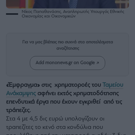
Rumors
ESG
Νίκος Παπαθανάσης, Αναπληρωτής Υπουργός Εθνικής
Οικονομίας και Οικονομικών
Today
Mononews2030
Άρθρα
Για να μας βλέπεις πιο συχνά στα αποτελέσματα
Συνεντεύξεις
αναζήτησης
Add mononews.gr on Google
Les
«Έμφραγμα» στις χρηματοροές του
Ταμείου
Bons
Ανάκαμψης
αφήνει εκτός χρηματοδότησης
Vivants
επενδυτικά έργα που έχουν εγκριθεί από τις
Auto
τράπεζες.
Life
&
Στα 4 με 4,5 δις ευρώ υπολογίζουν οι
Style
τραπεζίτες το κενό στα κονδύλια που
Υγεία