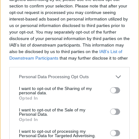
section to confirm your selection. Please note that after your
opt-out request is processed you may continue seeing
interest-based ads based on personal information utilized by
us or personal information disclosed to third parties prior to
Η σπουδή του αναπληρωτή υπουργού να μην
your opt-out. You may separately opt-out of the further
χαθούν κονδύλια έχει δημιουργήσει τεράστια
disclosure of your personal information by third parties on the
αναταραχή στους τραπεζίτες, οι οποίοι
IAB’s list of downstream participants. This information may
also be disclosed by us to third parties on the
IAB’s List of
βρίσκονται σε ανοιχτή γραμμή με το
Downstream Participants
that may further disclose it to other
υπουργείο αναζητώντας κάποια λύση.
third parties.
Η εικόνα που διαμορφώνεται παραπέμπει σε
Personal Data Processing Opt Outs
έναν ιδιότυπο «συνωστισμό» επενδυτικών
φακέλων, εγκρίσεων και αιτημάτων
I want to opt-out of the Sharing of my
personal data.
χρηματοδότησης, καθώς επιχειρήσεις κάθε
Opted In
μεγέθους προσπαθούν να προλάβουν τα
I want to opt-out of the Sale of my
στενά χρονοδιαγράμματα ώστε να μη χάσουν
Personal Data.
Opted In
τα προνομιακά επιτόκια και τις επιδοτήσεις
του RRF.
I want to opt-out of processing my
Personal Data for Targeted Advertising.