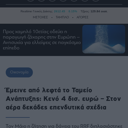
Realtime Γενικός Δείκτης:
2612.45
0.15%
Τζίρος:
129.84 εκατ.
ΜΕΤΟΧΕΣ
ΤΑΜΠΛΟ
ΑΓΟΡΕΣ
Προς χαμηλό 10ετίας οδεύει η
παραγωγή ζάχαρης στην Ευρώπη –
Ειδήσεις
Ανησυχία για ελλείψεις σε παγκόσμιο
Οικονομία
επίπεδο
Business
Τράπεζες
Ναυτιλία
Οικονομία
Real
Estate
Έμεινε από λεφτά το Ταμείο
Ενέργεια
Ανάπτυξης: Κενό 4 δισ. ευρώ – Στον
Πολιτική
αέρα δεκάδες επενδυτικά σχέδια
Πολιτισμός
Κοινωνία
Τον Μάιο η ζήτηση για δάνεια του RRF διπλασιάστηκε
Law