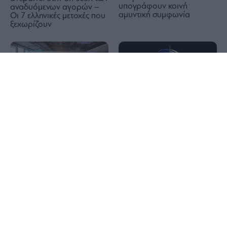
υπογράφουν κοινή
αναδυόμενων αγορών –
αμυντική συμφωνία
Οι 7 ελληνικές μετοχές που
ξεχωρίζουν
1x
Θεατρικές παραστάσεις και
μοναδικές εμπειρίες
εικονικής πραγματικότητας
Novibet Backend
έρχονται το φθινόπωρο
Academy: Επένδυση στη
στο Κέντρο Πολιτισμού
νέα γενιά software
«Ελληνικός Κόσμος»
engineers