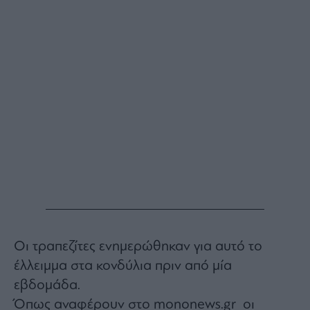
Buy-
Hold-
Sell
The
Value
Investor
Crypto
Χρηματιστηριακές
Ανακοινώσεις
Creative
Content
Branded
Content
Reports
Οι τραπεζίτες ενημερώθηκαν για αυτό το
&
έλλειμμα στα κονδύλια πριν από μία
Branded
Content
εβδομάδα.
Calendar
Όπως αναφέρουν στο mononews.gr οι