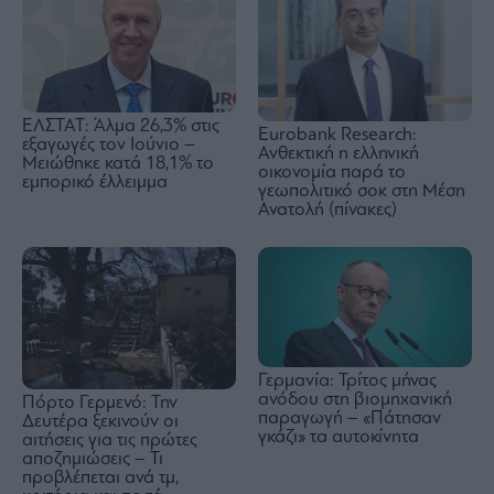
ΕΛΣΤΑΤ: Άλμα 26,3% στις
Eurobank Research:
εξαγωγές τον Ιούνιο –
Ανθεκτική η ελληνική
Μειώθηκε κατά 18,1% το
οικονομία παρά το
εμπορικό έλλειμμα
γεωπολιτικό σοκ στη Μέση
Ανατολή (πίνακες)
Γερμανία: Τρίτος μήνας
ανόδου στη βιομηχανική
Πόρτο Γερμενό: Την
παραγωγή – «Πάτησαν
Δευτέρα ξεκινούν οι
γκάζι» τα αυτοκίνητα
αιτήσεις για τις πρώτες
αποζημιώσεις – Τι
προβλέπεται ανά τμ,