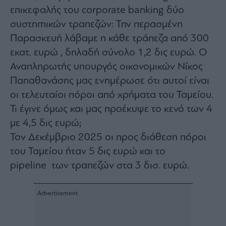
Monocle
επικεφαλής του corporate banking δύο
Media
Lab
συστηmικών τραπεζών: Την περασμένη
Παρασκευή λάβαμε η κάθε τράπεζα από 300
εκατ. ευρώ , δηλαδή σύνολο 1,2 δις ευρώ. Ο
Mononews100
Αναπληρωτής υπουργός οικονομικών Νίκος
Παπαθανάσης μας ενημέρωσε ότι αυτοί είναι
οι τελευταίοι πόροι από χρήματα του Ταμείου.
Τι έγινε όμως και μας προέκυψε το κενό των 4
Εγγραφείτε
στο
με 4,5 δις ευρώ;
Newsletter
Τον Δεκέμβριο 2025 οι προς διάθεση πόροι
του
mononews.gr
του Ταμείου ήταν 5 δις ευρώ και το
pipeline των τραπεζών στα 3 δισ. ευρώ.
By
submitting
your
email,
you