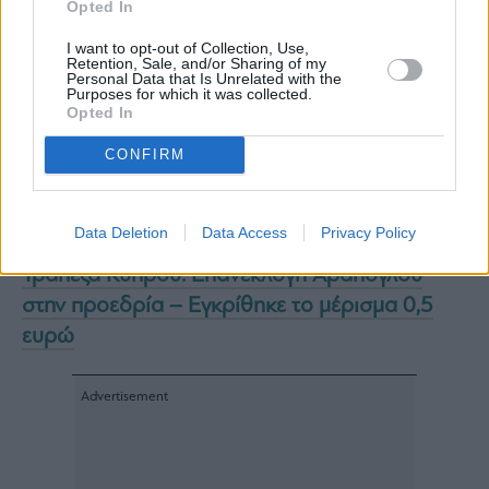
Υπενθυμίζεται πως η αρχιτεκτονική
Opted In
χρηματοδότησης των έργων του Ταμείου
I want to opt-out of Collection, Use,
Ανάκαμψης είναι 20% συμμετοχή της
Retention, Sale, and/or Sharing of my
Personal Data that Is Unrelated with the
επιχείρησης, 50% κεφάλαια από το RRF και
Purposes for which it was collected.
Opted In
30% κεφάλαια από τις τράπεζες, με ιδιαίτερα
χαμηλά επιτόκια, καθώς το 50% που
CONFIRM
προέρχεται από το Ταμείο έχει κόστος μέχρι
1%.
Data Deletion
Data Access
Privacy Policy
Διαβάστε επίσης:
Τράπεζα Κύπρου: Επανεκλογή Αράπογλου
στην προεδρία – Εγκρίθηκε το μέρισμα 0,5
ευρώ