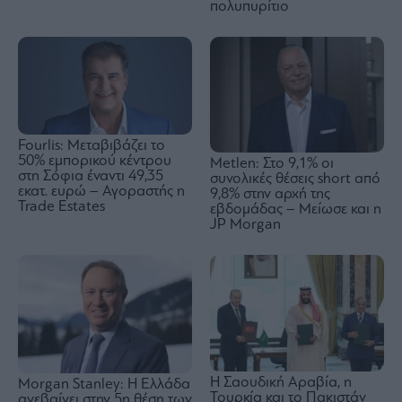
πολυπυρίτιο
Fourlis: Μεταβιβάζει το
50% εμπορικού κέντρου
Metlen: Στο 9,1% οι
στη Σόφια έναντι 49,35
συνολικές θέσεις short από
εκατ. ευρώ – Αγοραστής η
9,8% στην αρχή της
Trade Estates
εβδομάδας – Μείωσε και η
JP Morgan
Η Σαουδική Αραβία, η
Morgan Stanley: Η Ελλάδα
Τουρκία και το Πακιστάν
ανεβαίνει στην 5η θέση των