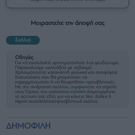
Google Privacy Policy and Terms of Service apply.
Μοιραστείτε την άποψή σας
Σχόλια
Οδηγίες
Για να σχολιάσετε χρησιμοποιήστε ένα ψευδώνυμο.
Παρακαλούμε σχολιάζετε με σεβασμό.
Χρησιμοποιείτε κατανοητή γλώσσα και αποφύγετε
διατυπώσεις που θα μπορούσαν να
παρερμηνευτούν ή να θεωρηθούν προσβλητικές.
Με την ανάρτηση σχολίου, συμφωνείτε να τηρείτε
τους Όρους του ιστότοπου
contact
Δημιουργήστε
το account σας
εδώ
, για να κάνετε like, dislike ή
report ακατάλληλα/προσβλητικά σχόλια.
ΔΗΜΟΦΙΛΗ