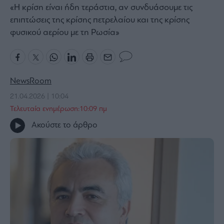
«Η κρίση είναι ήδη τεράστια, αν συνδυάσουμε τις
Bloomberg
επιπτώσεις της κρίσης πετρελαίου και της κρίσης
Financial
φυσικού αερίου με τη Ρωσία»
Times
NewsRoom
The
Wiseman
21.04.2026 | 10:04
Room
Τελευταία ενημέρωση:10:09 πμ
301
Ακούστε το άρθρο
My
Story
Media
Winners
&
Losers
Επι-
θετικά