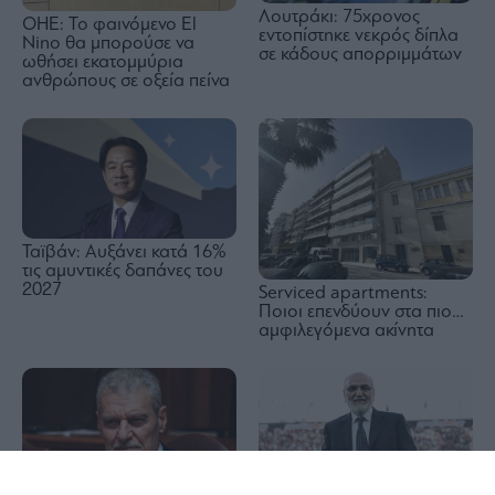
Λουτράκι: 75χρονος
ΟΗΕ: Το φαινόμενο El
εντοπίστηκε νεκρός δίπλα
Nino θα μπορούσε να
σε κάδους απορριμμάτων
ωθήσει εκατομμύρια
ανθρώπους σε οξεία πείνα
Ταϊβάν: Αυξάνει κατά 16%
τις αμυντικές δαπάνες του
2027
Serviced apartments:
Ποιοι επενδύουν στα πιο…
αμφιλεγόμενα ακίνητα
1x