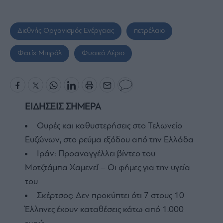
Διεθνής Οργανισμός Ενέργειας
πετρέλαιο
Φατίχ Μπιρόλ
Φυσικό Αέριο
ΕΙΔΗΣΕΙΣ ΣΗΜΕΡΑ
Ουρές και καθυστερήσεις στο Τελωνείο
Ευζώνων, στο ρεύμα εξόδου από την Ελλάδα
Ιράν: Προαναγγέλλει βίντεο του
Μοτζτάμπα Χαμενεΐ – Οι φήμες για την υγεία
του
Σκέρτσος: Δεν προκύπτει ότι 7 στους 10
Έλληνες έχουν καταθέσεις κάτω από 1.000