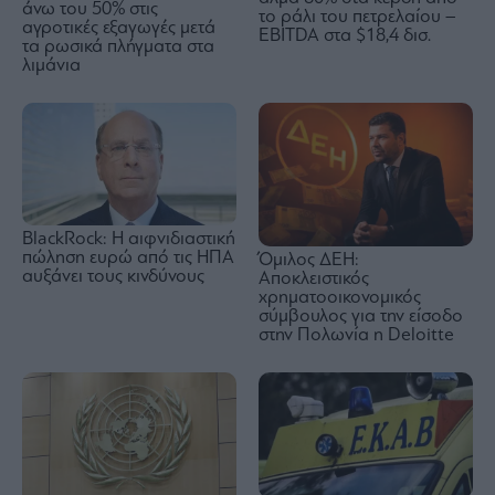
άνω του 50% στις
το ράλι του πετρελαίου –
αγροτικές εξαγωγές μετά
EBITDA στα $18,4 δισ.
τα ρωσικά πλήγματα στα
λιμάνια
BlackRock: Η αιφνιδιαστική
πώληση ευρώ από τις ΗΠΑ
Όμιλος ΔΕΗ:
αυξάνει τους κινδύνους
Αποκλειστικός
χρηματοοικονομικός
σύμβουλος για την είσοδο
στην Πολωνία η Deloitte