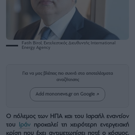
Rumors
ESG
Today
Mononews2030
Άρθρα
Fatih Birol, Εκτελεστικός Διευθυντής International
Συνεντεύξεις
Energy Agency
Για να μας βλέπεις πιο συχνά στα αποτελέσματα
αναζήτησης
Les
Bons
Add mononews.gr on Google
Vivants
Auto
Life
Ο πόλεμος των ΗΠΑ και του Ισραήλ εναντίον
&
Style
του
Ιράν
προκαλεί τη χειρότερη ενεργειακή
Υγεία
κρίση που έχει αντιμετωπίσει ποτέ ο κόσμος,