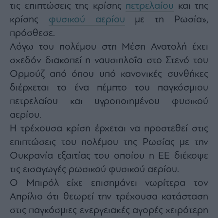
Monocle
τις επιπτώσεις της κρίσης
πετρελαίου
και της
Media
κρίσης
φυσικού αερίου
με τη Ρωσία»,
Lab
πρόσθεσε.
Λόγω του πολέμου στη Μέση Ανατολή έχει
σχεδόν διακοπεί η ναυσιπλοΐα στο Στενό του
Mononews100
Ορμούζ από όπου υπό κανονικές συνθήκες
διέρχεται το ένα πέμπτο του παγκόσμιου
πετρελαίου και υγροποιημένου φυσικού
Εγγραφείτε
στο
αερίου.
Newsletter
Η τρέχουσα κρίση έρχεται να προστεθεί στις
του
επιπτώσεις του πολέμου της Ρωσίας με την
mononews.gr
Ουκρανία εξαιτίας του οποίου η ΕΕ διέκοψε
τις εισαγωγές ρωσικού φυσικού αερίου.
Ο Μπιρόλ είχε επισημάνει νωρίτερα τον
By
Απρίλιο ότι θεωρεί την τρέχουσα κατάσταση
submitting
your
στις παγκόσμιες ενεργειακές αγορές χειρότερη
email,
you