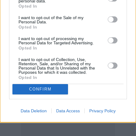
personal data.
Bloomberg: Στο Πακιστάν μεταβαίνει σήμερα
Opted In
ο Βανς – Πιθανές συνομιλίες με το Ιράν την
I want to opt-out of the Sale of my
Personal Data.
Τετάρτη με συμμετοχή Τραμπ
Opted In
Νίκος Τσάκος: Το τάνκερ «Asahi Princess» της
I want to opt-out of processing my
ΤΕΝ μεταφέρει ιρακινό fuel oil μέσω Συρίας,
Personal Data for Targeted Advertising.
Opted In
παρακάμπτοντας τα Στενά του Ορμούζ
Διαπραγματεύσεις ΗΠΑ–Ιράν: Η εκεχειρία στο
I want to opt-out of Collection, Use,
Retention, Sale, and/or Sharing of my
«νήμα»
Personal Data that Is Unrelated with the
Purposes for which it was collected.
Opted In
CONFIRM
Data Deletion
Data Access
Privacy Policy