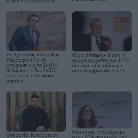
ξεκινά η πρωτοβουλία
Υπ. Αγροτικής Ανάπτυξης:
Τόμας Μπάρκιν (Fed): Η
Υπεγράφη η Κοινή
αγορά εργασίας των ΗΠΑ
Απόφαση για τα Σχέδια
δεν είναι ούτε αδύναμη
Βελτίωσης – Στα 263,5
ούτε υπερβολικά ισχυρή
εκατ. ευρώ η δημόσια
δαπάνη
Petrobras: Kατακόρυφο
Ουκρανία: Κατάρρευση
άλμα 80% στα κέρδη από