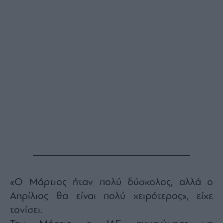
ας
οι
ήσης
4
news.gr
ghts
rved
«Ο Μάρτιος ήταν πολύ δύσκολος, αλλά ο
Απρίλιος θα είναι πολύ χειρότερος», είχε
τονίσει.