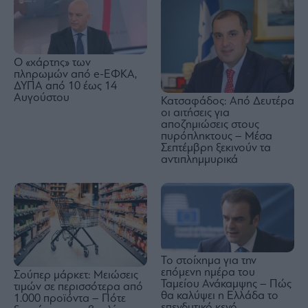
Ο «χάρτης» των
πληρωμών από e-ΕΦΚΑ,
ΔΥΠΑ από 10 έως 14
Αυγούστου
Κατσαφάδος: Από Δευτέρα
οι αιτήσεις για
αποζημιώσεις στους
πυρόπληκτους – Μέσα
Σεπτέμβρη ξεκινούν τα
αντιπλημμυρικά
Το στοίχημα για την
επόμενη ημέρα του
Σούπερ μάρκετ: Μειώσεις
Ταμείου Ανάκαμψης – Πώς
τιμών σε περισσότερα από
θα καλύψει η Ελλάδα το
1.000 προϊόντα – Πότε
επενδυτικό κενό