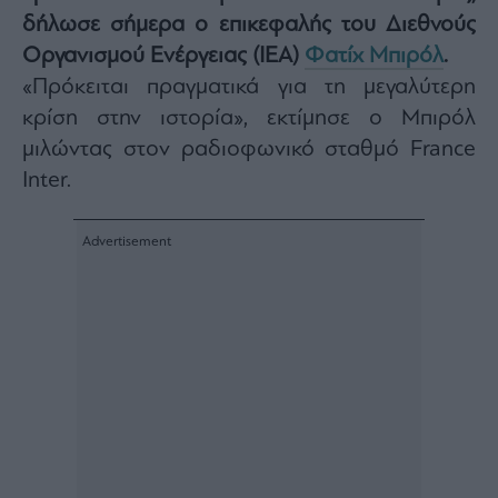
δήλωσε σήμερα ο επικεφαλής του Διεθνούς
Architecture
&
Οργανισμού Ενέργειας (IEA)
Φατίχ Μπιρόλ
.
Design
«Πρόκειται πραγματικά για τη μεγαλύτερη
Fashion
κρίση στην ιστορία», εκτίμησε ο Μπιρόλ
&
Art
μιλώντας στον ραδιοφωνικό σταθμό France
Watches
Inter.
Yachts
Table
For
Two
Μετοχές
Αγορές
Trader's
book