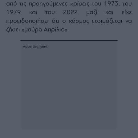
από τις προηγούμενες κρίσεις του 1973, του
agree
to
our
1979 και του 2022 μαζί και είχε
Terms
and
προειδοποιήσει ότι ο κόσμος ετοιμάζεται να
Privacy
Notice.
ζήσει «μαύρο Απρίλιο».
You
can
opt
out
at
any
time.
This
site
is
protected
by
reCAPTCHA
and
the
Google
Privacy
Policy
and
Terms
of
Service
apply.
ότητα
ι
ίες