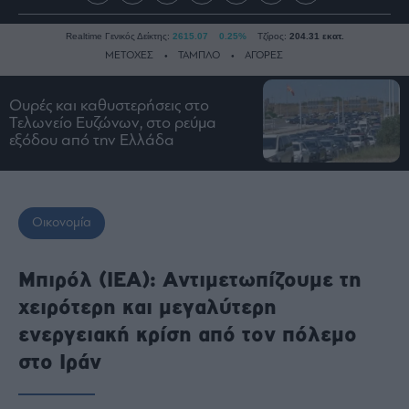
Realtime Γενικός Δείκτης:
2615.07
0.25%
Τζίρος:
204.31 εκατ.
ΜΕΤΟΧΕΣ
ΤΑΜΠΛΟ
ΑΓΟΡΕΣ
Ουρές και καθυστερήσεις στο
Ειδήσεις
Τελωνείο Ευζώνων, στο ρεύμα
εξόδου από την Ελλάδα
Οικονομία
Business
Τράπεζες
Οικονομία
Ναυτιλία
Real
Estate
Μπιρόλ (IEA): Αντιμετωπίζουμε τη
Ενέργεια
χειρότερη και μεγαλύτερη
Πολιτική
ενεργειακή κρίση από τον πόλεμο
Πολιτισμός
στο Ιράν
Κοινωνία
Law