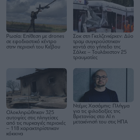
Ρωσία: Επίθεση με drones
Σοκ στη Γκελζενκίρχεν: Δύο
σε εφοδιαστικό κέντρο
τραμ συγκρούστηκαν
στην περιοχή του Κιέβου
κοντά στο γήπεδο της
Σάλκε – Τουλάχιστον 25
τραυματίες
Ντέμις Χασάμπις: Πλήγμα
για τις φιλοδοξίες της
Ολοκληρώθηκαν 325
Βρετανίας στο AI η
αυτοψίες στις πληγείσες
μετακίνησή του στις ΗΠΑ
από τις πυρκαγιές περιοχές
– 118 χαρακτηρίστηκαν
κόκκινα