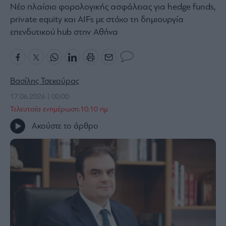
Νέο πλαίσιο φορολογικής ασφάλειας για hedge funds,
Bloomberg
private equity και AIFs με στόχο τη δημιουργία
Financial
επενδυτικού hub στην Αθήνα
Times
Βασίλης Τσεκούρας
The
Wiseman
17.06.2026 | 00:00
Τελευταία ενημέρωση:10:10 πμ
Room
301
Ακούστε το άρθρο
My
Story
Media
Winners
&
Losers
Επι-
θετικά