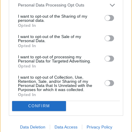
Personal Data Processing Opt Outs
I want to opt-out of the Sharing of my
personal data.
Opted In
I want to opt-out of the Sale of my
Personal Data.
Opted In
I want to opt-out of processing my
Personal Data for Targeted Advertising.
Opted In
I want to opt-out of Collection, Use,
Retention, Sale, and/or Sharing of my
Σημειώνεται πως όσοι μεταφέρουν τώρα τη
Personal Data that Is Unrelated with the
Purposes for which it was collected.
φορολογική τους κατοικία στην Ελλάδα,
Opted In
υπαγόμενοι στο καθεστώς εισερχόμενων
CONFIRM
εργαζομένων του άρθρου 5Γ του ΚΦΕ, με
χρονικό όριο τα 7 έτη και εφόσον
απασχολούνται από ελληνική οντότητα με
Data Deletion
Data Access
Privacy Policy
λειτουργικά έξοδα τουλάχιστον 3 εκατ. ευρώ