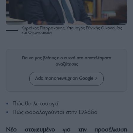
Rumors
ESG
Today
Mononews2030
Κυριάκος Πιερρακάκης, Υπουργός Εθνικής Οικονομίας
και Οικονομικών
Άρθρα
Συνεντεύξεις
Για να μας βλέπεις πιο συχνά στα αποτελέσματα
αναζήτησης
Add mononews.gr on Google
Les
Bons
Vivants
Auto
Πώς θα λειτουργεί
Life
Πώς φορολογούνται στην Ελλάδα
&
Style
Νέο στοχευμένο για την προσέλκυση
Υγεία