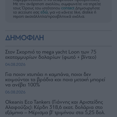
Με την ανάρτηση σχολίου, συμφωνείτε να τηρείτε
τους Όρους του ιστότοπου
contact
Δημιουργήστε
το account σας
εδώ
, για να κάνετε like, dislike ή
report ακατάλληλα/προσβλητικά σχόλια.
ΔΗΜΟΦΙΛΗ
Στον Σκορπιό το mega yacht Loon των 75
εκατομμυρίων δολαρίων (φωτό + βίντεο)
04.08.2026
Για ποιον χτυπάει η καμπάνα, ποιοι δεν
κοιμούνται τα βράδια και ποια μετοχή μπορεί
να ανέβει 100%
06.08.2026
Okeanis Eco Tankers (Γιάννης και Αριστείδης
Αλαφούζος): Κέρδη 318,6 εκατ. δολάρια στο
εξάμηνο – Μέρισμα β’ τριμήνου στα 5,25 δολ.