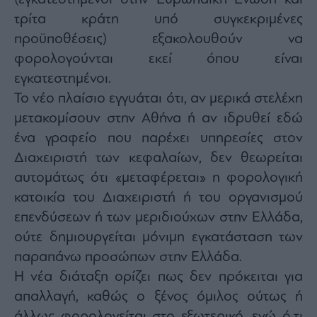
agree
to
τρίτα κράτη υπό συγκεκριμένες
our
Terms
προϋποθέσεις) εξακολουθούν να
and
Privacy
φορολογούνται εκεί όπου είναι
Notice.
You
can
εγκατεστημένοι.
opt
out
Το νέο πλαίσιο εγγυάται ότι, αν μερικά στελέχη
at
any
μετακομίσουν στην Αθήνα ή αν ιδρυθεί εδώ
time.
This
site
ένα γραφείο που παρέχει υπηρεσίες στον
is
protected
Διαχειριστή των κεφαλαίων, δεν θεωρείται
by
reCAPTCHA
αυτομάτως ότι «μεταφέρεται» η φορολογική
and
the
Google
κατοικία του Διαχειριστή ή του οργανισμού
Privacy
Policy
επενδύσεων ή των μεριδιούχων στην Ελλάδα,
and
Terms
ούτε δημιουργείται μόνιμη εγκατάσταση των
of
Service
apply.
παραπάνω προσώπων στην Ελλάδα.
Η νέα διάταξη ορίζει πως δεν πρόκειται για
ότητα
απαλλαγή, καθώς ο ξένος όμιλος ούτως ή
ι
άλλως φορολογείται στο εξωτερικό, ενώ ό,τι
ίες