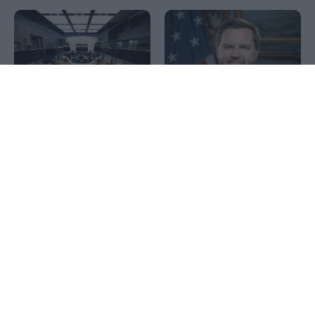
1x
Ευρωαγορές: Συνεχίζει με
νέα ρεκόρ ο Stoxx 600 –
Κέρδη 3,6% για την
Washington Post: Ο Τραμπ
EasyJet, άλμα 6% για την
έχρισε άτυπα διάδοχό του
Deutsche Telekom
τον Βανς
Οριοθετήθηκε η πυρκαγιά
Φωτιά στη Σκύρο: Μάχη με
στο Αγρίνιο, χωρίς ενεργό
τις φλόγες στην
μέτωπο η φωτιά στην
Κολυμπάδα – Επιχειρούν 8
Ηλεία
αεροσκάφη και 2