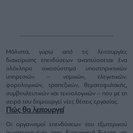
Monocle
Media
Lab
Mononews100
Μάλιστα, γύρω από τις λειτουργίες
διαχείρισης επενδύσεων αναπτύσσεται ένα
Εγγραφείτε
ολόκληρο οικοσύστημα υποστηρικτικών
στο
Newsletter
υπηρεσιών – νομικών, ελεγκτικών,
του
φορολογικών, τραπεζικών, θεματοφυλακής,
mononews.gr
συμβουλευτικών και τεχνολογικών – που με τη
σειρά του δημιουργεί νέες θέσεις εργασίας.
Πώς θα λειτουργεί
By
submitting
Οι οργανισμοί επενδύσεων του εξωτερικού
your
email,
(εγκατεστημένοι στην Ευρωπαϊκή Ένωση και
you