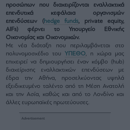
προσώπων που διαχειρίζονται εναλλακτικά
Architecture
&
επενδυτικά κεφάλαια οργανισμών
Design
επενδύσεων (
hedge funds
, private equity,
Fashion
AIFs) φέρνει το Υπουργείο Εθνικής
&
Art
Οικονομίας και Οικονομικών.
Watches
Με νέα διάταξη που περιλαμβάνεται στο
πολυνομοσχέδιο του
ΥΠΕΘΟ
, η χώρα μας
Yachts
επιχειρεί να δημιουργήσει έναν κόμβο (hub)
Table
For
διαχείρισης εναλλακτικών επενδύσεων με
Two
έδρα την Αθήνα, προσελκύοντας υψηλά
εξειδικευμένο ταλέντο από τη Μέση Ανατολή
και την Ασία, καθώς και από το Λονδίνο και
Μετοχές
άλλες ευρωπαϊκές πρωτεύουσες.
Αγορές
Trader's
book