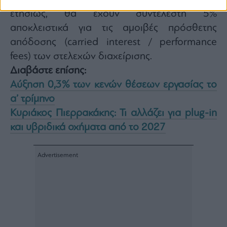
ετησίως, θα έχουν συντελεστή 5%
αποκλειστικά για τις αμοιβές πρόσθετης
απόδοσης (carried interest / performance
fees) των στελεχών διαχείρισης.
Διαβάστε επίσης:
Αύξηση 0,3% των κενών θέσεων εργασίας το
α’ τρίμηνο
Κυριάκος Πιερρακάκης: Τι αλλάζει για plug-in
και υβριδικά οχήματα από το 2027