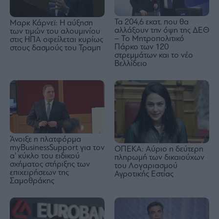
Τα 204,6 εκατ. που θα
Μαρκ Κάρνεϊ: Η αύξηση
αλλάξουν την όψη της ΔΕΘ
των τιμών του αλουμινίου
– Το Μητροπολιτικό
στις ΗΠΑ οφείλεται κυρίως
Πάρκο των 120
στους δασμούς του Τραμπ
στρεμμάτων και το νέο
Βελλίδειο
Άνοιξε η πλατφόρμα
myBusinessSupport για τον
ΟΠΕΚΑ: Αύριο η δεύτερη
α’ κύκλο του ειδικού
πληρωμή των δικαιούχων
σχήματος στήριξης των
του Λογαριασμού
επιχειρήσεων της
Αγροτικής Εστίας
Σαμοθράκης