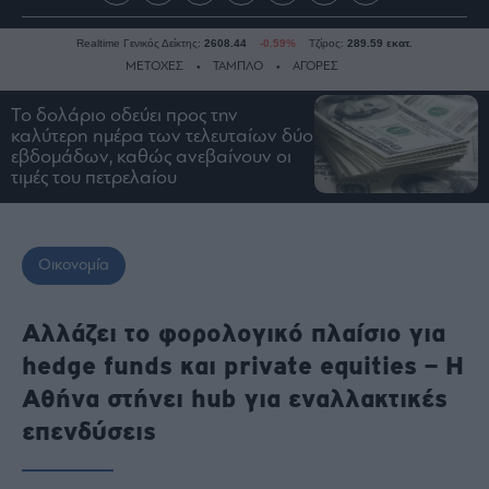
Realtime Γενικός Δείκτης:
2608.44
-0.59%
Τζίρος:
289.59 εκατ.
ΜΕΤΟΧΕΣ
ΤΑΜΠΛΟ
ΑΓΟΡΕΣ
Το δολάριο οδεύει προς την
καλύτερη ημέρα των τελευταίων δύο
Ειδήσεις
εβδομάδων, καθώς ανεβαίνουν οι
τιμές του πετρελαίου
Οικονομία
Business
Τράπεζες
Οικονομία
Ναυτιλία
Real
Αλλάζει το φορολογικό πλαίσιο για
Estate
Ενέργεια
hedge funds και private equities – Η
Πολιτική
Αθήνα στήνει hub για εναλλακτικές
Πολιτισμός
επενδύσεις
Κοινωνία
Law