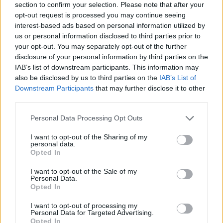
section to confirm your selection. Please note that after your
ας
ενός μηχανισμού αντιμετώπισης για την
opt-out request is processed you may continue seeing
οι
αλλαγή πορείας της πολύτιμης ενέργειας σε
ήσης
interest-based ads based on personal information utilized by
us or personal information disclosed to third parties prior to
μέρη του σώματος, που το χρειάζονται
your opt-out. You may separately opt-out of the further
περισσότερο.
4
disclosure of your personal information by third parties on the
news.gr
Ευτυχώς, όλοι οι δρομείς ανέκτησαν το
IAB’s list of downstream participants. This information may
ghts
rved
also be disclosed by us to third parties on the
IAB’s List of
αρχικό μέγεθος του εγκεφάλου τους εντελώς,
Downstream Participants
that may further disclose it to other
μετά από έξι μήνες. Και εκείνοι που τρέχουν
third parties.
μόνο έναν μαραθώνιο, ή, όπως και οι
Personal Data Processing Opt Outs
περισσότεροι από εμάς, τρέχουν πολύ
μικρότερες αποστάσεις – δεν θα
I want to opt-out of the Sharing of my
personal data.
αντιμετωπίσουν τα ίδια αποτελέσματα.
Opted In
I want to opt-out of the Sale of my
αποστάσεις
δρομείς
μαραθώνιος
Personal Data.
Opted In
μυαλό
τρέξιμο
I want to opt-out of processing my
Personal Data for Targeted Advertising.
Opted In