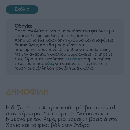
Σχόλια
Οδηγίες
Για να σχολιάσετε χρησιμοποιήστε ένα ψευδώνυμο.
Παρακαλούμε σχολιάζετε με σεβασμό.
Χρησιμοποιείτε κατανοητή γλώσσα και αποφύγετε
διατυπώσεις που θα μπορούσαν να
παρερμηνευτούν ή να θεωρηθούν προσβλητικές.
Με την ανάρτηση σχολίου, συμφωνείτε να τηρείτε
τους Όρους του ιστότοπου
contact
Δημιουργήστε
το account σας
εδώ
, για να κάνετε like, dislike ή
report ακατάλληλα/προσβλητικά σχόλια.
ΔΗΜΟΦΙΛΗ
H δεξίωση του Αμερικανού πρέσβη on board
στην Κέρκυρα, δύο πάρτι σε Αντίπαρο και
Μύκονο με τον Ρέμο, μια μουσική βραδιά στα
Χανιά και το φεστιβάλ στην Άνδρο