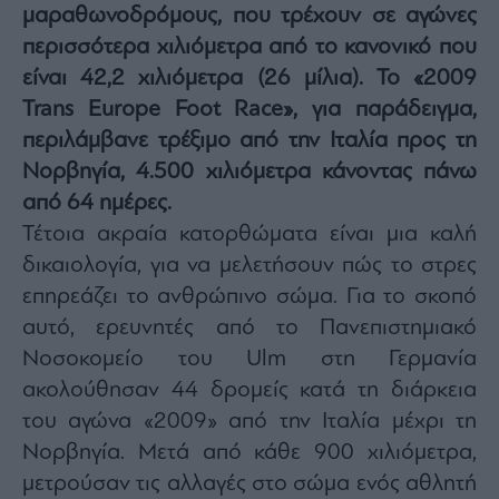
μαραθωνοδρόμους, που τρέχουν σε αγώνες
Architecture
&
περισσότερα χιλιόμετρα από το κανονικό που
Design
είναι 42,2 χιλιόμετρα (26 μίλια). Το «2009
Fashion
Trans Europe Foot Race», για παράδειγμα,
&
περιλάμβανε τρέξιμο από την Ιταλία προς τη
Art
Νορβηγία, 4.500 χιλιόμετρα κάνοντας πάνω
Watches
από 64 ημέρες.
Yachts
Τέτοια ακραία κατορθώματα είναι μια καλή
Table
For
δικαιολογία, για να μελετήσουν πώς το στρες
Two
επηρεάζει το ανθρώπινο σώμα. Για το σκοπό
αυτό, ερευνητές από το Πανεπιστημιακό
Νοσοκομείο του Ulm στη Γερμανία
Μετοχές
ακολούθησαν 44 δρομείς κατά τη διάρκεια
του αγώνα «2009» από την Ιταλία μέχρι τη
Αγορές
Νορβηγία. Μετά από κάθε 900 χιλιόμετρα,
Trader's
book
μετρούσαν τις αλλαγές στο σώμα ενός αθλητή