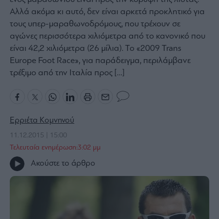
Αλλά ακόμα κι αυτό, δεν είναι αρκετά προκλητικό για
Bloomberg
τους υπερ-μαραθωνοδρόμους, που τρέχουν σε
Financial
αγώνες περισσότερα χιλιόμετρα από το κανονικό που
Times
είναι 42,2 χιλιόμετρα (26 μίλια). Το «2009 Trans
Europe Foot Race», για παράδειγμα, περιλάμβανε
τρέξιμο από την Ιταλία προς […]
The
Wiseman
Room
301
Ερριέτα Κομνηνού
My
11.12.2015 | 15:00
Story
Τελευταία ενημέρωση:3:02 μμ
Media
Ακούστε το άρθρο
Winners
&
Losers
Επι-
θετικά