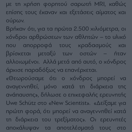
Buy-
με τη χρήση φορητού σαρωτή MRI, καθώς
Hold-
επίσης τους έκαναν και εξετάσεις αίματος και
Sell
ούρων.
The
Value
Βρήκαν ότι, για τα πρώτα 2.500 χιλιόμετρα, οι
Investor
χόνδροι αρθρώσεων των αθλητών – το υλικό
Crypto
που απορροφά τους κραδασμούς και
Χρηματιστηριακές
βρίσκεται μεταξύ των οστών – ήταν
Ανακοινώσεις
αλλοιωμένοι. Αλλά μετά από αυτό, ο χόνδρος
άρχισε παραδόξως να επανέρχεται.
Creative
«Θεωρούσαμε ότι ο χόνδρος μπορεί να
Content
αναγεννηθεί, μόνο κατά τη διάρκεια της
Branded
ανάπαυσης», δήλωσε ο επικεφαλής ερευνητής
Content
Uwe Schütz στο «New Scientist». «Δείξαμε για
Reports
&
πρώτη φορά, ότι μπορεί να αναγεννηθεί κατά
Branded
τη διάρκεια του τρεξίματος». Οι ερευνητές
Content
Calendar
αποκάλυψαν τα αποτελέσματά τους στο