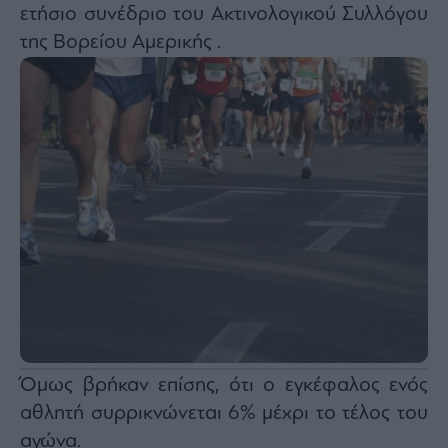
Monocle
ετήσιο συνέδριο του Ακτινολογικού Συλλόγου
Media
της Βορείου Αμερικής .
Lab
Mononews100
Εγγραφείτε
στο
Newsletter
του
mononews.gr
Όμως βρήκαν επίσης, ότι ο εγκέφαλος ενός
By
αθλητή συρρικνώνεται 6% μέχρι το τέλος του
submitting
your
email,
αγώνα.
you