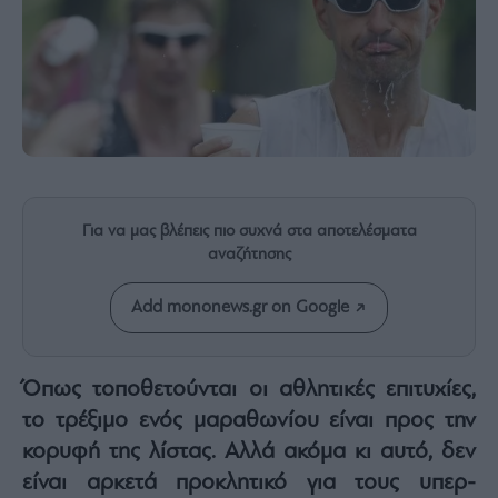
Rumors
ESG
Today
Mononews2030
Άρθρα
Συνεντεύξεις
Για να μας βλέπεις πιο συχνά στα αποτελέσματα
αναζήτησης
Les
Add mononews.gr on Google
Bons
Vivants
Auto
Όπως τοποθετούνται οι αθλητικές επιτυχίες,
Life
το τρέξιμο ενός μαραθωνίου είναι προς την
&
κορυφή της λίστας. Αλλά ακόμα κι αυτό, δεν
Style
είναι αρκετά προκλητικό για τους υπερ-
Υγεία