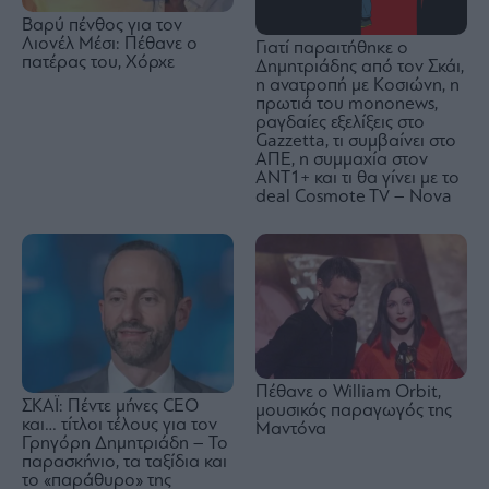
Βαρύ πένθος για τον
Λιονέλ Μέσι: Πέθανε ο
Γιατί παραιτήθηκε ο
πατέρας του, Χόρχε
Δημητριάδης από τον Σκάι,
η ανατροπή με Κοσιώνη, η
πρωτιά του mononews,
ραγδαίες εξελίξεις στο
Gazzetta, τι συμβαίνει στο
ΑΠΕ, η συμμαχία στον
ΑΝΤ1+ και τι θα γίνει με το
deal Cosmote TV – Nova
Πέθανε ο William Orbit,
ΣΚΑΪ: Πέντε μήνες CEO
μουσικός παραγωγός της
και… τίτλοι τέλους για τον
Μαντόνα
Γρηγόρη Δημητριάδη – Το
παρασκήνιο, τα ταξίδια και
το «παράθυρο» της