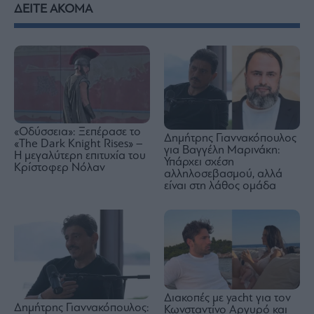
ΔΕΙΤΕ ΑΚΟΜΑ
«Οδύσσεια»: Ξεπέρασε το
Δημήτρης Γιαννακόπουλος
«The Dark Knight Rises» –
για Βαγγέλη Μαρινάκη:
Η μεγαλύτερη επιτυχία του
Υπάρχει σχέση
Κρίστοφερ Νόλαν
αλληλοσεβασμού, αλλά
είναι στη λάθος ομάδα
Διακοπές με yacht για τον
Δημήτρης Γιαννακόπουλος:
Κωνσταντίνο Αργυρό και