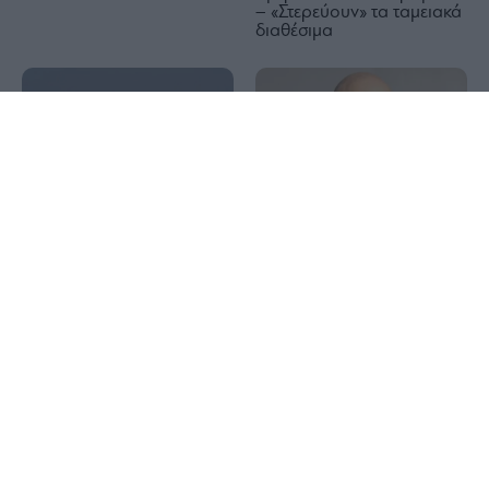
– «Στερεύουν» τα ταμειακά
διαθέσιμα
1x
Ευρωπαϊκό φυσικό αέριο:
Συντάξεις Σεπτεμβρίου
Άλμα 2,9% με το βλέμμα
2026: Πότε ξεκινούν οι
στα Στενά του Ορμούζ
πληρωμές – Οι
ημερομηνίες ανά Ταμείο
Στον Κουβαρά ο
Bitcoin: Διατηρεί τα 65.000
Ευάγγελος Τουρνάς:
δολάρια – Στο επίκεντρο