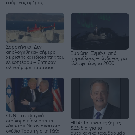
επόμενης ημέρας
Σαρακήνικο: Δεν
απολογήθηκαν σήμερα
Ευρώπη: Ξεμένει από
χειριστής και ιδιοκτήτης του
πυραύλους – Κίνδυνος για
ελικοπτέρου – Ζήτησαν
έλλειψη έως το 2030
ολιγοήμερη παράταση
CNN: Το εκλογικό
στοίχημα πίσω από το
ΗΠΑ: Τριμηνιαίες ζημίες
«όχι» του Νετανιάχου στο
$2,5 δισ. για τα
σχέδιο Τραμπ για τη Γάζα
αμερικανικά ταχυδρομεία