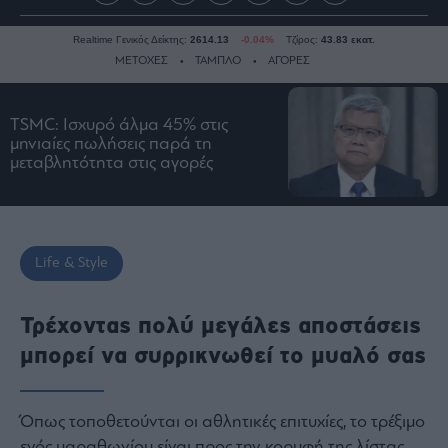
Realtime Γενικός Δείκτης:
2614.13
-0.04%
Τζίρος:
43.83 εκατ.
ΜΕΤΟΧΕΣ
ΤΑΜΠΛΟ
ΑΓΟΡΕΣ
TSMC: Ισχυρό άλμα 45% στις
Ειδήσεις
μηνιαίες πωλήσεις παρά τη
μεταβλητότητα στις αγορές
Οικονομία
Business
Τράπεζες
Ναυτιλία
Life & Style
Real
Estate
Τρέχοντας πολύ μεγάλες αποστάσεις
Ενέργεια
μπορεί να συρρικνωθεί το μυαλό σας
Πολιτική
Πολιτισμός
Κοινωνία
Όπως τοποθετούνται οι αθλητικές επιτυχίες, το τρέξιμο
Law
ενός μαραθωνίου είναι προς την κορυφή της λίστας.