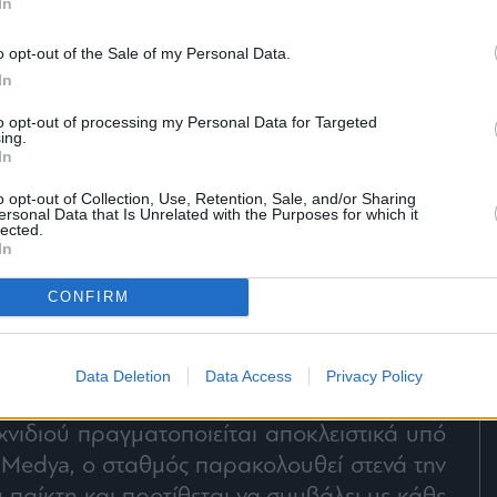
In
o opt-out of the Sale of my Personal Data.
In
to opt-out of processing my Personal Data for Targeted
ing.
In
o opt-out of Collection, Use, Retention, Sale, and/or Sharing
ersonal Data that Is Unrelated with the Purposes for which it
lected.
In
CONFIRM
στήριξη και τη συμπαράστασή του προς τον
Data Deletion
Data Access
Privacy Policy
ιά του. Παράλληλα, διευκρινίζεται ότι, αν και
νιδιού πραγματοποιείται αποκλειστικά υπό
 Medya, ο σταθμός παρακολουθεί στενά την