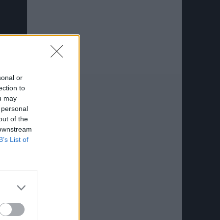
sonal or
ection to
ou may
 personal
out of the
 downstream
B’s List of