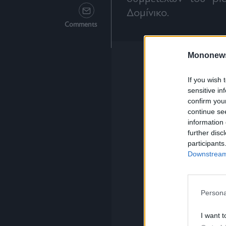
Δομίνικο.
Comments
Mononew
If you wish 
sensitive in
confirm you
continue se
information 
further disc
participants
Downstream 
Persona
I want t