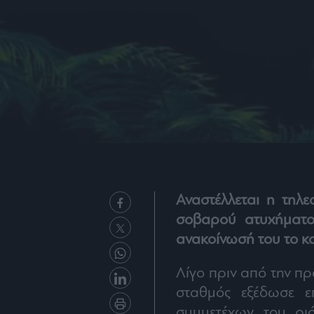
Αναστέλλεται η τηλε
σοβαρού ατυχήματο
ανακοίνωσή του το κα
Λίγο πριν από την π
σταθμός εξέδωσε ε
συμμετέχων του ρι