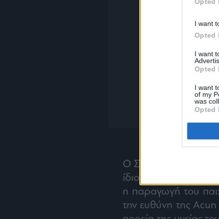
Opted 
I want t
Opted 
I want 
Advertis
Opted 
I want t
of my P
was col
Opted 
Ο ΣΚΑΪ εξέφρασε τη 
ίδιο και την οικογένε
η παραγωγή του παιχ
την ευθύνη της Acun