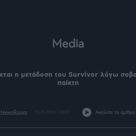
ου
r
ail,
Media
s and
n opt
te is
CHA
acy
rvice
εται η μετάδοση του Survivor λόγω σοβ
παίκτη
NewsRoom
Ακούστε το άρθρο
11.05.2026 | 22:23