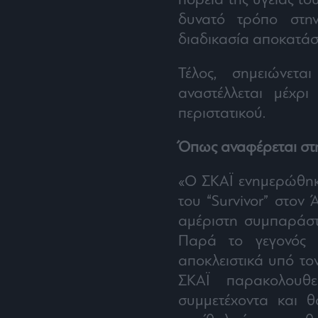
πορεία της υγείας το
δυνατό τρόπο στην
διαδικασία αποκατάσ
Τέλος, σημειώνετ
αναστέλλεται μέχρ
περιστατικού.
Όπως αναφέρεται στ
«Ο ΣΚΑΪ ενημερώθηκε
του “Survivor” στον 
αμέριστη συμπαράστα
Παρά το γεγονός ό
αποκλειστικά υπό το
ΣΚΑΪ παρακολουθε
συμμετέχοντα και 