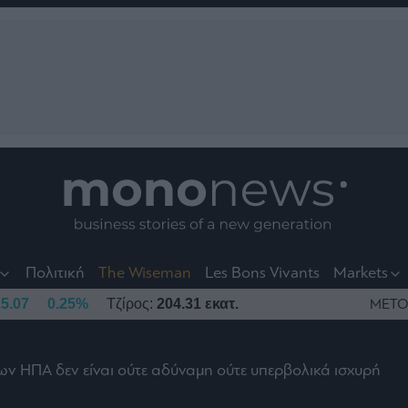
nt
t
t
Πολιτική
The Wiseman
Les Bons Vivants
Markets
5.07
0.25%
Τζίρος:
204.31 εκατ.
ΜΕΤΟ
ων ΗΠΑ δεν είναι ούτε αδύναμη ούτε υπερβολικά ισχυρή
το