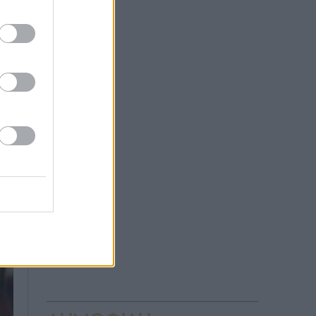
να
t.