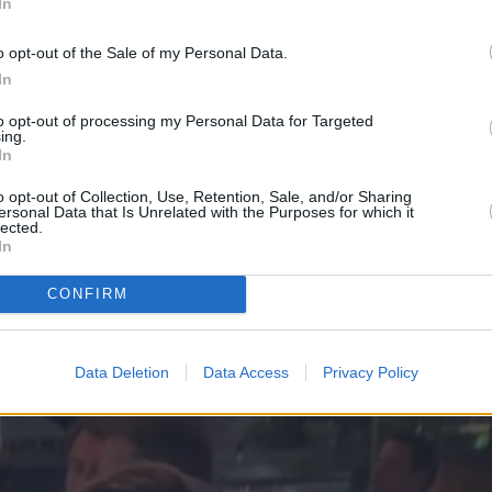
In
w.
κυκλοφόρησαν στα social media, η οικοδέσποι
o opt-out of the Sale of my Personal Data.
αλά
φορούσε ένα ασπρόμαυρο outfit με animal prin
In
to opt-out of processing my Personal Data for Targeted
ing.
In
o opt-out of Collection, Use, Retention, Sale, and/or Sharing
ersonal Data that Is Unrelated with the Purposes for which it
lected.
In
CONFIRM
Data Deletion
Data Access
Privacy Policy