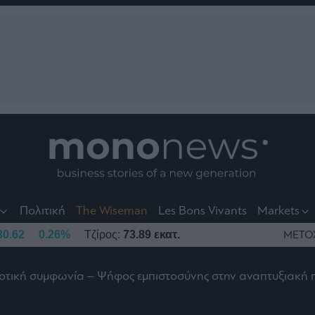
nt
t
t
Πολιτική
The Wiseman
Les Bons Vivants
Markets
30.62
0.26%
Τζίρος:
73.89 εκατ.
ΜΕΤΟ
δοτική συμφωνία – Ψήφος εμπιστοσύνης στην αναπτυξιακή 
το