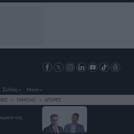
Στήλες
More
ΧΕΣ
ΤΑΜΠΛΟ
ΑΓΟΡΕΣ
πορεία της