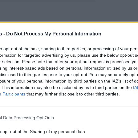
s -
Do Not Process My Personal Information
to opt-out of the sale, sharing to third parties, or processing of your per
formation for targeted advertising by us, please use the below opt-out s
r selection. Please note that after your opt-out request is processed y
eing interest-based ads based on personal information utilized by us or
disclosed to third parties prior to your opt-out. You may separately opt-
losure of your personal information by third parties on the IAB’s list of
. This information may also be disclosed by us to third parties on the
IA
Participants
that may further disclose it to other third parties.
l Data Processing Opt Outs
α με τον
Akylas
και το
Ferto
δεν κατάφερε να… «
o opt-out of the Sharing of my personal data.
έλει η χώρα μας κατέλαβε τη δέκατη θέση, η παρ