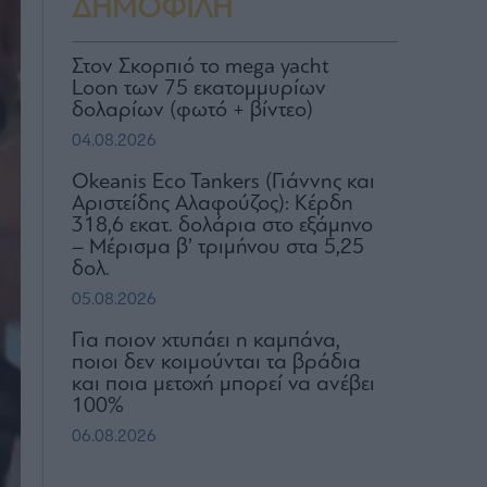
ΔΗΜΟΦΙΛΗ
Στον Σκορπιό το mega yacht
Loon των 75 εκατομμυρίων
δολαρίων (φωτό + βίντεο)
04.08.2026
Okeanis Eco Tankers (Γιάννης και
Αριστείδης Αλαφούζος): Κέρδη
318,6 εκατ. δολάρια στο εξάμηνο
– Μέρισμα β’ τριμήνου στα 5,25
δολ.
05.08.2026
Για ποιον χτυπάει η καμπάνα,
ποιοι δεν κοιμούνται τα βράδια
και ποια μετοχή μπορεί να ανέβει
100%
06.08.2026