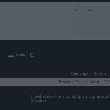
Ειδήσεις
Creative Conte
Οικονομία
The
Μετοχές
Branded Conten
Wiseman
Les
Business
Αγορές
Reports &
Bons
Room
Branded Conten
Vivants
301
Calendar
Τράπεζες
Trader's
book
Auto
My
Monocle Media
Menu
Ναυτιλία
Story
Lab
Buy-
Life
Hold-
Real
&
Media
Sell
Estate
Style
Οικονομία
Business
Winners
The
Ενέργεια
Realtime Γενικός Δείκτης:
26
Υγεία
Mononews100
&
Value
Losers
Investor
Πολιτική
Architecture
Novibet και Alpha Bank: Τριετής χρηματο
&
Επι-
Crypto
Design
Novibet
Πολιτισμός
θετικά
Χρηματιστηριακές
Εγγραφείτε σ