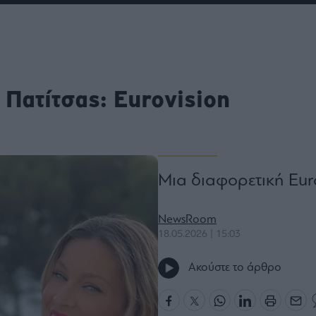
ου
r
Πατίτσας: Eurovision
ail,
s and
n opt
te is
CHA
acy
rvice
Μια διαφορετική Euro
NewsRoom
18.05.2026 | 15:03
Ακούστε το άρθρο