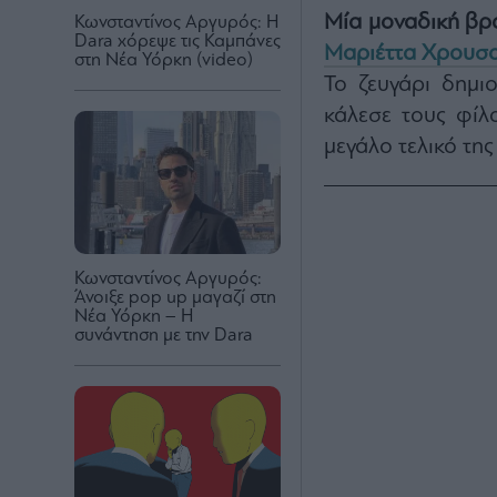
Μία μοναδική βρα
Κωνσταντίνος Αργυρός: Η
Dara χόρεψε τις Καμπάνες
Μαριέττα Χρουσ
στη Νέα Υόρκη (video)
Το ζευγάρι δημι
κάλεσε τους φίλ
μεγάλο τελικό της
Κωνσταντίνος Αργυρός:
Άνοιξε pop up μαγαζί στη
Νέα Υόρκη – Η
συνάντηση με την Dara