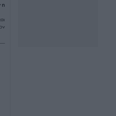
 η
αι
ον