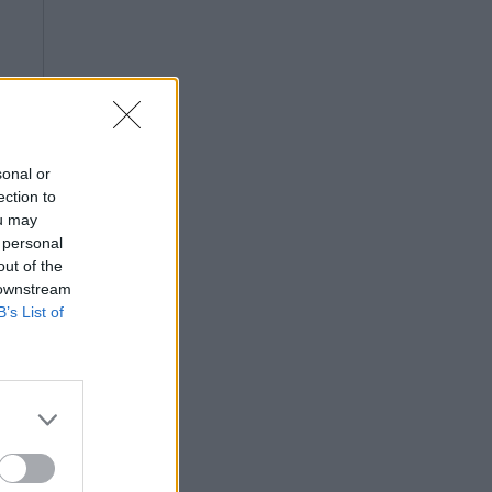
sonal or
ection to
ou may
 personal
out of the
 downstream
B’s List of
το
έα