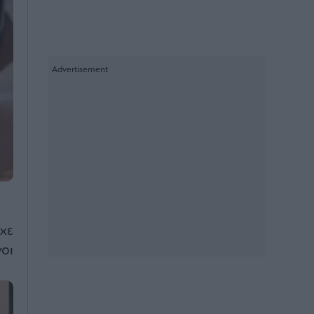
χε
οι