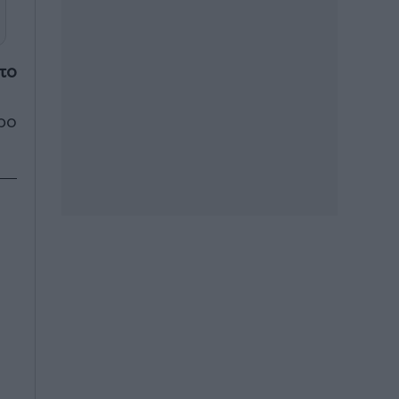
 το
ρο