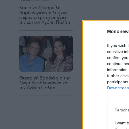
Κατερίνα Μπιρμπίλη
Βαρδινογιάννη: Σπάνια
εμφάνιση με τη μητέρα
της και την Αγάπη Πολίτη
Mononew
If you wish 
sensitive in
confirm you
continue se
information 
further disc
Θεατρική βραδιά για την
participants
Όλγα Κεφαλογιάννη και
Downstream 
την Αγάπη Πολίτη
Persona
I want t
Πρόκειται για τη