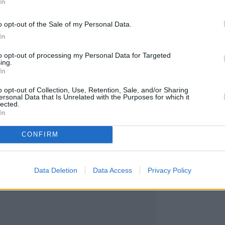
In
ιάννη
με τον Νικόλαο Ντε Γκρες.
υναυλία, βρέθηκε στα παρασκήνια για να γνωρίσει 
o opt-out of the Sale of my Personal Data.
έα πνοή στο κλασσικό μουσικό είδος. Εκεί ήταν και
In
σής Βαρδινογιάννη και υπουργός Τουρισμού,
Όλ
to opt-out of processing my Personal Data for Targeted
ing.
In
ραν χαμογελαστές δίπλα στην Carminho.
o opt-out of Collection, Use, Retention, Sale, and/or Sharing
φία:
ersonal Data that Is Unrelated with the Purposes for which it
lected.
In
CONFIRM
Data Deletion
Data Access
Privacy Policy