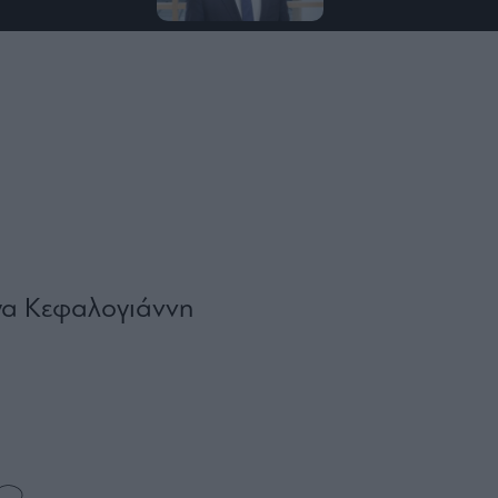
γα Κεφαλογιάννη