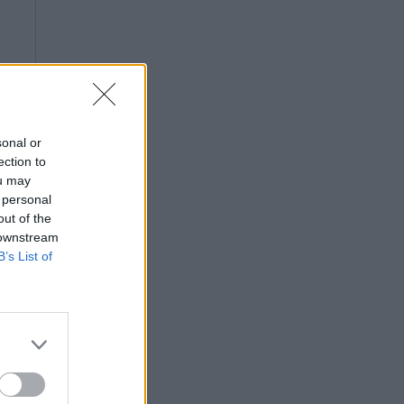
sonal or
ection to
ou may
 personal
out of the
 downstream
B’s List of
ς,