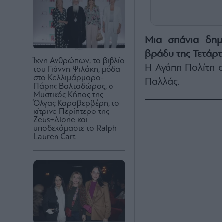
Μια σπάνια δη
βράδυ της Τετάρτ
Ίχνη Ανθρώπων, το βιβλίο
Η Αγάπη Πολίτη α
του Γιάννη Ψιλάκη, μόδα
στο Καλλιμάρμαρο-
Παλλάς.
Πάρης Βαλταδώρος, ο
Μυστικός Κήπος της
Όλγας Καραβερβέρη, το
κίτρινο Περίπτερο της
Zeus+Δione και
υποδεχόμαστε το Ralph
Lauren Cart