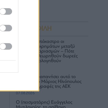
τη
 η
γα
ΔΗΜΟΦΙΛΗ
ΑΑΔΕ: Στο στόχαστρο οι
μεταφορές χρημάτων μεταξύ
κοινών λογαριασμών – Πότε
μπορεί να θεωρηθούν δωρεές
και να φορολογηθούν
07.08.2026
Πόσα έχει δαπανήσει αυτό το
καλοκαίρι ο Μάριος Ηλιόπουλος
για τις μεταγραφές της ΑΕΚ
07.08.2026
Ο (πεισματάρης) Ευάγγελος
Μυτιληναίος, το απίθανο