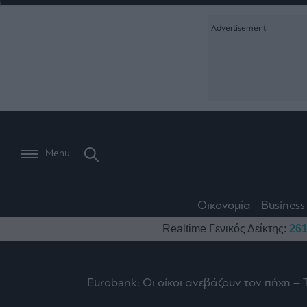
Ειδήσεις
Creative Conte
Οικονομία
The
Μετοχές
Branded Conten
Wiseman
Les
Business
Αγορές
Reports &
Bons
Room
Branded Conten
Vivants
301
Calendar
Τράπεζες
Trader's
book
Auto
My
Monocle Media
Menu
Ναυτιλία
Story
Lab
Buy-
Life
Hold-
Real
&
Media
Sell
Estate
Style
Οικονομία
Business
Winners
The
Ενέργεια
Realtime Γενικός Δείκτης:
261
Υγεία
Mononews100
&
Value
Losers
Investor
Πολιτική
Architecture
&
Επι-
Crypto
Design
Eurobank: Οι οίκοι ανεβάζουν τον πήχη – 
Πολιτισμός
θετικά
Χρηματιστηριακές
Εγγραφείτε σ