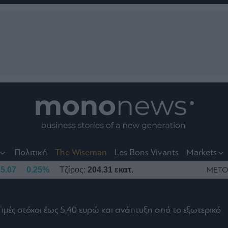
nt
t
t
Πολιτική
The Wiseman
Les Bons Vivants
Markets
5.07
0.25%
Τζίρος:
204.31 εκατ.
ΜΕΤΟ
Τιμές στόχοι έως 5,40 ευρώ και ανάπτυξη από το εξωτερικό
το