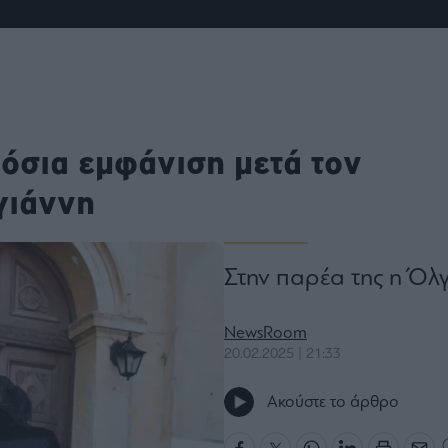
ου
r
ail,
s and
όσια εμφάνιση μετά τον
n opt
te is
CHA
γιάννη
acy
rvice
Στην παρέα της η Όλ
NewsRoom
20.02.2025 | 21:33
Ακούστε το άρθρο