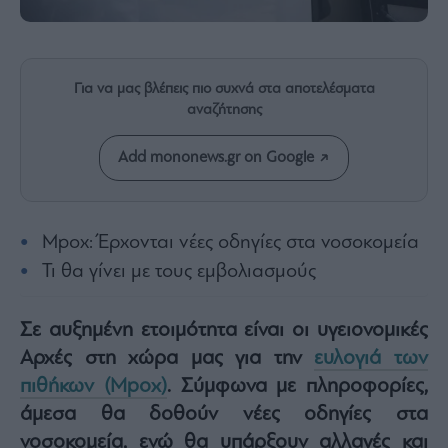
Rumors
ESG
Today
Mononews2030
Για να μας βλέπεις πιο συχνά στα αποτελέσματα
αναζήτησης
Άρθρα
Συνεντεύξεις
Add mononews.gr on Google
Mpox: Έρχονται νέες οδηγίες στα νοσοκομεία
Τι θα γίνει με τους εμβολιασμούς
Les
Bons
Vivants
Σε αυξημένη ετοιμότητα είναι οι υγειονομικές
Auto
Αρχές στη χώρα μας για την
ευλογιά των
Life
πιθήκων (Mpox)
. Σύμφωνα με πληροφορίες,
&
Style
άμεσα θα δοθούν νέες οδηγίες στα
Υγεία
νοσοκομεία, ενώ θα υπάρξουν αλλαγές και