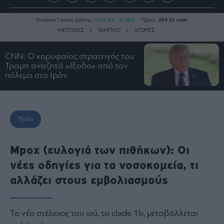
Realtime Γενικός Δείκτης:
2615.07
0.25%
Τζίρος:
204.31 εκατ.
ΜΕΤΟΧΕΣ
ΤΑΜΠΛΟ
ΑΓΟΡΕΣ
CNN: Ο κορυφαίος στρατηγός του
Τραμπ αναζητά «έξοδο» από τον
Ειδήσεις
πόλεμο στο Ιράν
Οικονομία
Business
Τράπεζες
Υγεία
Ναυτιλία
Real
Mpox (ευλογιά των πιθήκων): Οι
Estate
νέες οδηγίες για τα νοσοκομεία, τι
Ενέργεια
αλλάζει στους εμβολιασμούς
Πολιτική
Πολιτισμός
Κοινωνία
Το νέο στέλεχος του ιού, το clade 1b, μεταβάλλεται
Law