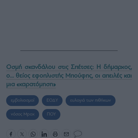
Οσμή σκανδάλου στις Σπέτσες: Η δήμαρχος,
ο… θείος εφοπλιστής Μπούφης, οι απειλές και
μια «καρατόμηση»
εμβολιασμοί
ΕΟΔΥ
ευλογιά των πιθήκων
νόσος Mpox
ΠΟΥ