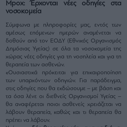
Mpox: Έρχονται νέες οδηγίες στα
agree
to
νοσοκομεία
our
Terms
and
Privacy
Notice.
Σύμφωνα με πληροφορίες μας, εντός των
You
can
αμέσως επόμενων ημερών αναμένεται να
opt
out
δοθούν από τον ΕΟΔΥ (Εθνικός Οργανισμός
at
any
time.
Δημόσιας Υγείας) σε όλα τα νοσοκομεία της
This
site
χώρας νέες οδηγίες για τη νοσηλεία και για τη
is
protected
θεραπεία των ασθενών.
by
reCAPTCHA
and
«Ουσιαστικά πρόκειται για επικαιροποίηση
the
Google
των υπαρχόντων οδηγιών. Για παράδειγμα,
Privacy
Policy
στις οδηγίες που θα εκδώσουμε – με βάση και
and
Terms
of
τα όσα λένε οι διεθνείς Οργανισμοί Υγείας –
Service
apply.
θα αναφέρεται ποιοι ασθενείς χρειάζεται να
λάβουν θεραπεία, καθώς και τι θεραπεία θα
ότητα
πρέπει να λάβουν.
ι
ίες