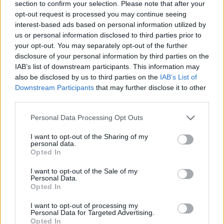
section to confirm your selection. Please note that after your
κρούσματα (κυρίως στη Λαϊκή Δημοκρατία
opt-out request is processed you may continue seeing
του Κονγκό) και αυτοί που γενικά ταξιδεύουν
interest-based ads based on personal information utilized by
σε αυτές τις χώρες.
us or personal information disclosed to third parties prior to
your opt-out. You may separately opt-out of the further
Σύμφωνα με τις πληροφορίες μας
disclosure of your personal information by third parties on the
αποφασίστηκε να αλλάξει ο τρόπος
IAB’s list of downstream participants. This information may
χορήγησης του εμβολίου και πλέον να γίνεται
also be disclosed by us to third parties on the
IAB’s List of
Downstream Participants
that may further disclose it to other
με άλλον τρόπο, όχι υποδόρια, αλλά
third parties.
ενδοδερμικά. Έτσι με την ίδια ποσότητα θα
Personal Data Processing Opt Outs
μπορούν να εμβολιάζονται περισσότεροι.
I want to opt-out of the Sharing of my
personal data.
Opted In
I want to opt-out of the Sale of my
Personal Data.
Opted In
I want to opt-out of processing my
Personal Data for Targeted Advertising.
Opted In