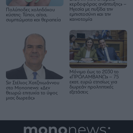
κερδοφόρας ανάπτυξης» –
Ηγεσία με πυξίδα την
Πολύποδες χοληδόχου
εμπιστοσύνη και την
κύστης: Τύποι, αίτια,
καινοτομία
συμπτώματα και θεραπεία
Μόνιμο έως το 2030 το
«ΠΡΟΛΑΜΒΑΝΩ» – 75
εκατ. ευρώ ετησίως για
Sir Στέλιος Χατζηιωάννου
δωρεάν προληπτικές
στο Mononews: «Δεν
εξετάσεις
θεωρώ επιτυχία το ύψος
μιας δωρεάς»