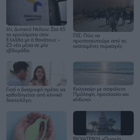
Ιός Δυτικού Νείλου: Στα 65
τα κρούσματα στην
ΠΙΣ: Πώς να
Ελλάδα με 6 θανάτους –
προστατευτούμε από τις
23 νέα μέσα σε μία
εκτεταμένες πυρκαγιές
εβδομάδα
Καλοκαίρι με ασφάλεια:
Γιατί η διατροφή πρέπει να
Πρόληψη, προστασία και
καθοδηγείται από κλινικό
κίνδυνοι
διαιτολόγο;
ΒΙΟΙΑΤΡΙΚΗ: «Πορεία