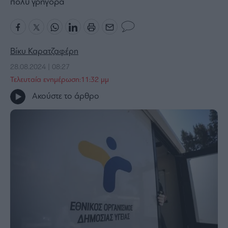
πολύ γρήγορα
Bloomberg
Financial
Times
Βίκυ Καρατζαφέρη
28.08.2024 | 08:27
Τελευταία ενημέρωση:11:32 μμ
The
Ακούστε το άρθρο
Wiseman
Room
301
My
Story
Media
Winners
&
Losers
Επι-
θετικά