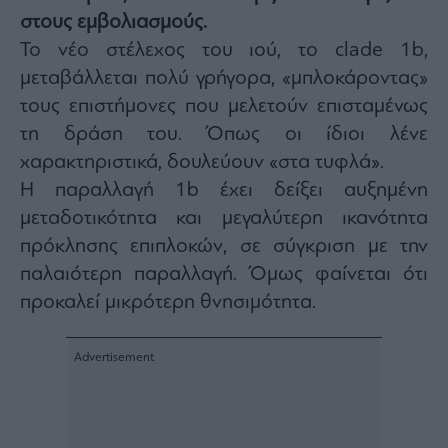
στους εμβολιασμούς.
Architecture
&
Το νέο στέλεχος του ιού, το clade 1b,
Design
μεταβάλλεται πολύ γρήγορα, «μπλοκάροντας»
Fashion
τους επιστήμονες που μελετούν επισταμένως
&
Art
τη δράση του. Όπως οι ίδιοι λένε
Watches
χαρακτηριστικά, δουλεύουν «στα τυφλά».
Yachts
Η παραλλαγή 1b έχει δείξει αυξημένη
Table
μεταδοτικότητα και μεγαλύτερη ικανότητα
For
πρόκλησης επιπλοκών, σε σύγκριση με την
Two
παλαιότερη παραλλαγή. Όμως φαίνεται ότι
προκαλεί μικρότερη θνησιμότητα.
Μετοχές
Αγορές
Trader's
book