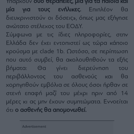
Υπάρχουν
δύο θεραπείες, μία για τα παιδιά και
ας
μία για τους ενήλικες.
Επιπλέον θα
οι
ήσης
διευκρινιστούν οι δόσεις», όπως μας εξήγησε
ανώτατο στέλεχος του ΕΟΔΥ.
4
Σύμφωνα με τις ίδιες πληροφορίες, στην
news.gr
ghts
Ελλάδα δεν έχει εντοπιστεί ως τώρα κάποιο
rved
κρούσμα με clade 1b. Ωστόσο, σε περίπτωση
που αυτό συμβεί, θα ακολουθηθούν τα εξής
βήματα: Θα γίνει διερεύνηση του
περιβάλλοντος του ασθενούς και θα
χορηγηθούν εμβόλια σε όλους όσοι ήρθαν σε
στενή επαφή μαζί του μέχρι πριν από 14
μέρες κι ας μην έχουν συμπτώματα. Εννοείται
ότι
ο ασθενής θα απομονωθεί.