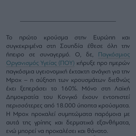
Monocle
Media
Lab
Το πρώτο κρούσμα στην Ευρώπη και
Mononews100
συγκεκριμένα στη Σουηδία έθεσε όλη την
ήπειρο σε συναγερμό. Ο, δε,
Παγκόσμιος
Οργανισμός Υγείας (ΠΟΥ)
κήρυξε προ ημερών
Εγγραφείτε
στο
παγκόσμια υγειονομική έκτακτη ανάγκη για την
Newsletter
Mpox – η αύξηση των κρουσμάτων διεθνώς
του
έχει ξεπεράσει το 160%. Μόνο στη Λαϊκή
mononews.gr
Δημοκρατία του Κονγκό έχουν εντοπιστεί
περισσότερες από 18.000 ύποπτα κρούσματα.
Η Mpox προκαλεί συμπτώματα παρόμοια με
By
αυτά της γρίπης και δερματικά εξανθήματα,
submitting
your
ενώ μπορεί να προκαλέσει και θάνατο.
email,
you