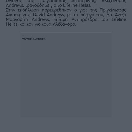
εγγονός της Πριγκίπισσας Αικατερίνης, Αλέξανδρος
Andrews, τραγούδησε για το Lifeline Hellas.
Στην εκδήλωση παρευρέθηκαν ο γιος της Πριγκίπισσας
Αικατερίνης, David Andrews, με τη σύζυγό του, Δρ. Άντζη
Μαργαρίτη Andrews, Επίτιμη Αντιπρόεδρο του Lifeline
Hellas, και τον γιο τους, Αλέξανδρο.