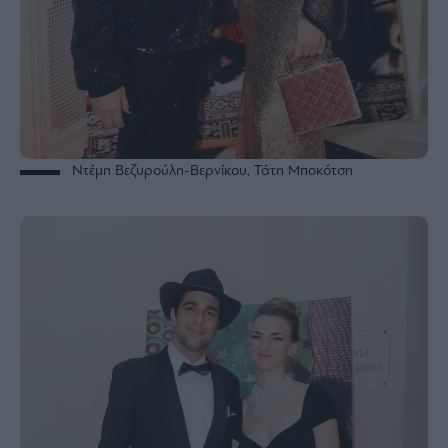
Ντέμη Βεζυρούλη-Βερνίκου, Τάτη Μποκότση