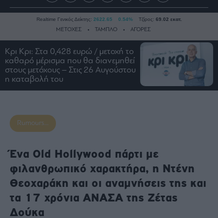
Realtime Γενικός Δείκτης:
2622.65
0.54%
Τζίρος:
69.02 εκατ.
ΜΕΤΟΧΕΣ
ΤΑΜΠΛΟ
ΑΓΟΡΕΣ
Κρι Κρι: Στα 0,428 ευρώ / μετοχή το
καθαρό μέρισμα που θα διανεμηθεί
Ειδήσεις
στους μετόχους – Στις 26 Αυγούστου
η καταβολή του
Οικονομία
Business
Τράπεζες
Ναυτιλία
Rumours...
Real
Estate
Ένα Old Hollywood πάρτι με
Ενέργεια
φιλανθρωπικό χαρακτήρα, η Ντένη
Πολιτική
Θεοχαράκη και οι αναμνήσεις της και
Πολιτισμός
τα 17 χρόνια ΑΝΑΣΑ της Ζέτας
Κοινωνία
Δούκα
Law