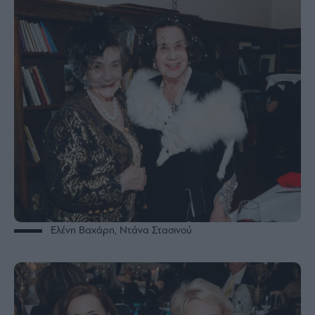
Ελένη Βαχάρη, Ντάνα Στασινού