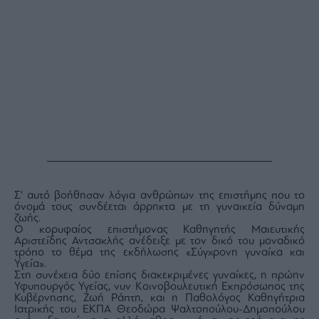
Σ’ αυτό βοήθησαν λόγια ανθρώπων της επιστήμης που το
όνομά τους συνδέεται άρρηκτα με τη γυναικεία δύναμη
ζωής.
Ο κορυφαίος επιστήμονας Καθηγητής Μαιευτικής
Αριστείδης Αντσακλής ανέδειξε με τον δικό του μοναδικό
τρόπο το θέμα της εκδήλωσης «Σύγχρονη γυναίκα και
Υγεία».
Στη συνέχεια δύο επίσης διακεκριμένες γυναίκες, η πρώην
Υφυπουργός Υγείας, νυν Κοινοβουλευτική Εκπρόσωπος της
Κυβέρνησης, Ζωή Ράπτη, και η Παθολόγος Καθηγήτρια
Ιατρικής του ΕΚΠΑ Θεοδώρα Ψαλτοπούλου-Δημοπούλου