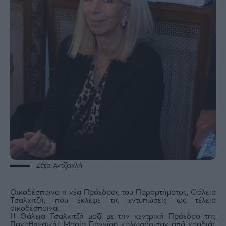
Ζέτα Αντζακλή
Οικοδέσποινα η νέα Πρόεδρος του Παραρτήματος, Θάλεια
Τσαλκιτζή, που έκλεψε τις εντυπώσεις ως τέλεια
οικοδέσποινα.
Η Θάλεια Τσαλκιτζή μαζί με την κεντρική Πρόεδρο της
Παναθηναϊκής Μαρία Γιαννίρη καλωσόρισαν από καρδιάς