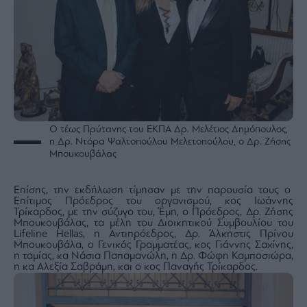
Ο τέως Πρύτανης του ΕΚΠΑ Δρ. Μελέτιος Δημόπουλος,
η Δρ. Ντόρα Ψαλτοπούλου Μελετοπούλου, ο Δρ. Ζήσης
Μπουκουβάλας
Επίσης, την εκδήλωση τίμησαν με την παρουσία τους ο
Επίτιμος Πρόεδρος του οργανισμού, κος Ιωάννης
Τρίκαρδος, με την σύζυγο του, Έμη, ο Πρόεδρος, Δρ. Ζήσης
Μπουκουβάλας, τα μέλη του Διοικητικού Συμβουλίου του
Lifeline Hellas, η Αντιπρόεδρος, Δρ. Άλκηστις Πρίνου
Μπουκουβάλα, ο Γενικός Γραμματέας, κος Γιάννης Σαχίνης,
η ταμίας, κα Νάσια Παπαμανώλη, η Δρ. Φώφη Καμποσιώρα,
η κα Αλεξία Σαβράμη, και ο κος Παναγής Τρίκαρδος.