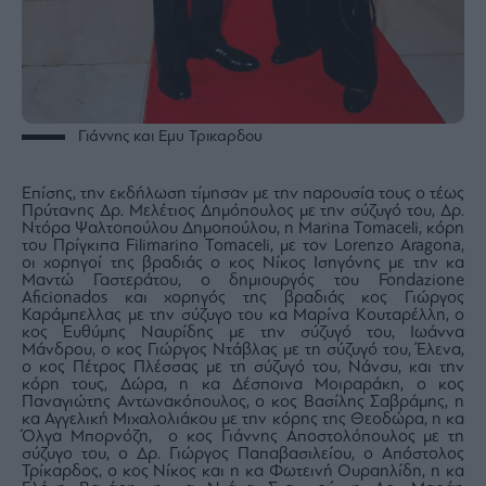
Γιάννης και Εμυ Τρικαρδου
Επίσης, την εκδήλωση τίμησαν με την παρουσία τους ο τέως
Πρύτανης Δρ. Μελέτιος Δημόπουλος με την σύζυγό του, Δρ.
Ντόρα Ψαλτοπούλου Δημοπούλου, η Marina Tomaceli, κόρη
του Πρίγκιπα Filimarino Tomaceli, με τον Lorenzo Aragona,
οι χορηγοί της βραδιάς ο κος Νίκος Ισηγόνης με την κα
Μαντώ Γαστεράτου, ο δημιουργός του Fondazione
Aficionados και χορηγός της βραδιάς κος Γιώργος
Καράμπελλας με την σύζυγο του κα Μαρίνα Κουταρέλλη, ο
κος Ευθύμης Ναυρίδης με την σύζυγό του, Ιωάννα
Μάνδρου, ο κος Γιώργος Ντάβλας με τη σύζυγό του, Έλενα,
ο κος Πέτρος Πλέσσας με τη σύζυγό του, Νάνσυ, και την
κόρη τους, Δώρα, η κα Δέσποινα Μοιραράκη, o κος
Παναγιώτης Αντωνακόπουλος, ο κος Βασίλης Σαβράμης, η
κα Αγγελική Μιχαλολιάκου με την κόρης της Θεοδώρα, η κα
Όλγα Μπορνόζη, ο κος Γιάννης Αποστολόπουλος με τη
σύζυγο του, ο Δρ. Γιώργος Παπαβασιλείου, ο Απόστολος
Τρίκαρδος, ο κος Νίκος και η κα Φωτεινή Ουραηλίδη, η κα