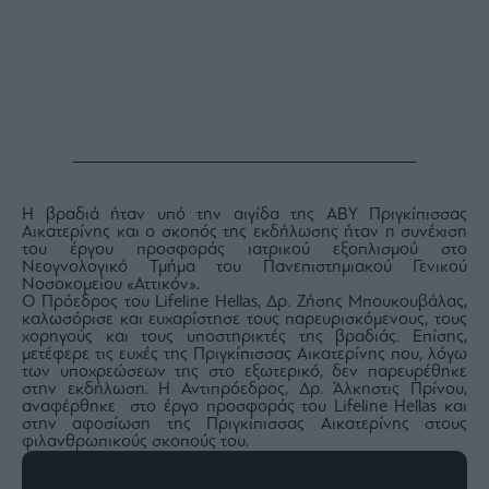
Monocle
Media
Lab
Mononews100
Η βραδιά ήταν υπό την αιγίδα της ΑΒΥ Πριγκίπισσας
Αικατερίνης και ο σκοπός της εκδήλωσης ήταν η συνέχιση
Εγγραφείτε
του έργου προσφοράς ιατρικού εξοπλισμού στο
στο
Νεογνολογικό Τμήμα του Πανεπιστημιακού Γενικού
Newsletter
Νοσοκομείου «Αττικόν».
του
Ο Πρόεδρος του Lifeline Hellas, Δρ. Ζήσης Μπουκουβάλας,
mononews.gr
καλωσόρισε και ευχαρίστησε τους παρευρισκόμενους, τους
χορηγούς και τους υποστηρικτές της βραδιάς. Επίσης,
μετέφερε τις ευχές της Πριγκίπισσας Αικατερίνης που, λόγω
των υποχρεώσεων της στο εξωτερικό, δεν παρευρέθηκε
στην εκδήλωση. Η Αντιπρόεδρος, Δρ. Άλκηστις Πρίνου,
αναφέρθηκε στο έργο προσφοράς του Lifeline Hellas και
στην αφοσίωση της Πριγκίπισσας Αικατερίνης στους
By
φιλανθρωπικούς σκοπούς του.
submitting
your
email,
you