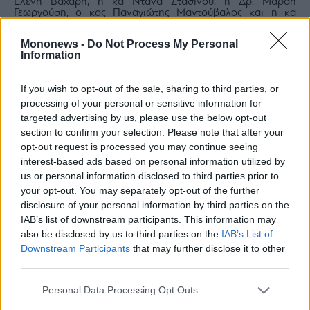
Ελένη Βαχάρη, η κα Ντάνα Στασινού, η Δρ. Μαράη
Γεωργούση, ο κος Παναγιώτης Μαντούβαλος και η κα
Μαρία Γαρμπή, ο Ιάσωνας Θεοφανίδης, η κα Ντέμη
Βεζυρούλη Βερνίκου, η κα Δέσποινα Πορτοκάλη, η Δρ.
Mononews -
Do Not Process My Personal
Βίβιαν Αλεξάκου, η κα Φαίνη Χατζηαθανασιάδου, η κα
Information
Σίσσυ Παπαγεωργίου, ο Νίκος και η Λίλα Μερτζάνη, η κα
Βούλα Σαραντάρη, η κα Βαρβάρα Ρόζα και πολλοί άλλοι.
If you wish to opt-out of the sale, sharing to third parties, or
processing of your personal or sensitive information for
targeted advertising by us, please use the below opt-out
section to confirm your selection. Please note that after your
opt-out request is processed you may continue seeing
interest-based ads based on personal information utilized by
us or personal information disclosed to third parties prior to
your opt-out. You may separately opt-out of the further
disclosure of your personal information by third parties on the
IAB’s list of downstream participants. This information may
also be disclosed by us to third parties on the
IAB’s List of
Downstream Participants
that may further disclose it to other
third parties.
Παναγιώτης Αντωνακόπουλος, Εμυ Τρικάρδου, Νάσια
Παπαμανώλη, Γιάννης Σαχίνης
Personal Data Processing Opt Outs