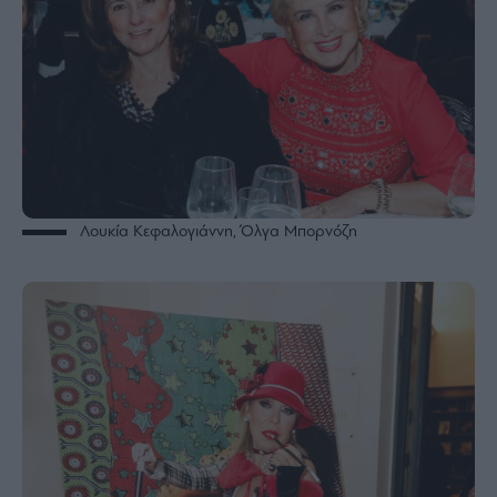
Λουκία Κεφαλογιάννη, Όλγα Μπορνόζη