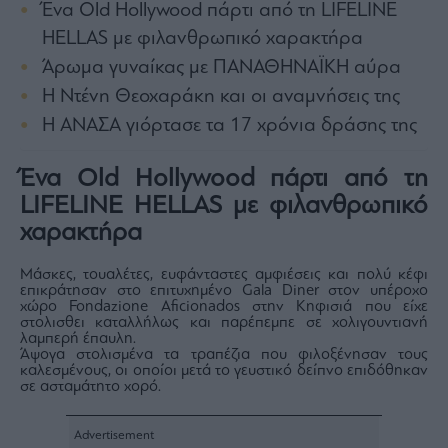
Ένα Old Hollywood πάρτι από τη LIFELINE
Architecture
HELLAS με φιλανθρωπικό χαρακτήρα
&
Design
Άρωμα γυναίκας με ΠΑΝΑΘΗΝΑΪΚΗ αύρα
Fashion
Η Ντένη Θεοχαράκη και οι αναμνήσεις της
&
Η ΑΝΑΣΑ γιόρτασε τα 17 χρόνια δράσης της
Art
Watches
Ένα Old Hollywood πάρτι από τη
Yachts
LIFELINE HELLAS με φιλανθρωπικό
Table
χαρακτήρα
For
Two
Μάσκες, τουαλέτες, ευφάνταστες αμφιέσεις και πολύ κέφι
επικράτησαν στο επιτυχημένο Gala Diner στον υπέροχο
χώρο Fondazione Aficionados στην Κηφισιά που είχε
στολισθει καταλλήλως και παρέπεμπε σε χολιγουντιανή
λαμπερή έπαυλη.
Μετοχές
Άψογα στολισμένα τα τραπέζια που φιλοξένησαν τους
καλεσμένους, οι οποίοι μετά το γευστικό δείπνο επιδόθηκαν
Αγορές
σε ασταμάτητο χορό.
Trader's
book