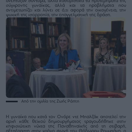
ανέπτυξαν σύντομα, αλλά καθοριστικά τα προτερήματα της
σύγχρονης γυναίκας, αλλά και τα προβλήματα που
αντιμετωπίζει και λύνει σε ό,τι αφορά την οικογένεια, την
ψυχική της ισορροπία, την επαγγελματική της δράση.
Από την ομιλία της Ζωής Ράπτη
Η γυναίκα που κατά τον Ονόρε ντε Μπαλζάκ αποτελεί την
αρχή κάθε θεϊκού δημιουργήματος τραγουδήθηκε στην
κηφισιώτικη νύχτα της Παναθηναϊκής από τη στιβαρή,
αξεπέραστη στον χρόνο φωνή του Θόδωρου Ρουμπάνη, ο