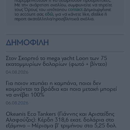
παρερμηνευτούν ή να θεωρηθούν προσβλητικές.
Με την ανάρτηση σχολίου, συμφωνείτε να τηρείτε
τους Όρους του ιστότοπου
contact
Δημιουργήστε
το account σας
εδώ
, για να κάνετε like, dislike ή
report ακατάλληλα/προσβλητικά σχόλια.
ΔΗΜΟΦΙΛΗ
Στον Σκορπιό το mega yacht Loon των 75
εκατομμυρίων δολαρίων (φωτό + βίντεο)
04.08.2026
Για ποιον χτυπάει η καμπάνα, ποιοι δεν
κοιμούνται τα βράδια και ποια μετοχή μπορεί
να ανέβει 100%
06.08.2026
Okeanis Eco Tankers (Γιάννης και Αριστείδης
Αλαφούζος): Κέρδη 318,6 εκατ. δολάρια στο
εξάμηνο – Μέρισμα β’ τριμήνου στα 5,25 δολ.