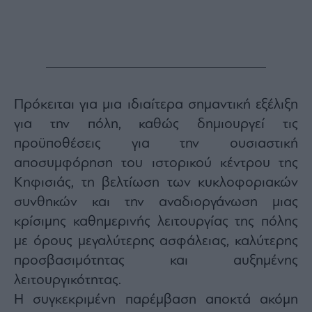
Monocle
Media
Lab
Mononews100
Πρόκειται για μια ιδιαίτερα σημαντική εξέλιξη
για την πόλη, καθώς δημιουργεί τις
προϋποθέσεις για την ουσιαστική
Εγγραφείτε
αποσυμφόρηση του ιστορικού κέντρου της
στο
Newsletter
Κηφισιάς, τη βελτίωση των κυκλοφοριακών
του
συνθηκών και την αναδιοργάνωση μιας
mononews.gr
κρίσιμης καθημερινής λειτουργίας της πόλης
με όρους μεγαλύτερης ασφάλειας, καλύτερης
προσβασιμότητας και αυξημένης
λειτουργικότητας.
By
submitting
your
Η συγκεκριμένη παρέμβαση αποκτά ακόμη
email,
you