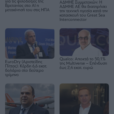
για τις φιλοδοξίες της
ΑΔΜΗΕ Συμμετοχών: Η
Βρετανίας στο AI η
ΑΔΜΗΕ ΑΕ θα διατηρήσει
μετακίνησή του στις ΗΠΑ
την τεχνική ηγεσία κατά την
κατασκευή του Great Sea
Interconnector
Qualco: Αποκτά το 50,1%
EuroDry (Αριστείδης
της Multiverse – Επένδυση
Πίττας): Κέρδη 6,6 εκατ.
έως 2,4 εκατ. ευρώ
δολάρια στο δεύτερο
τρίμηνο