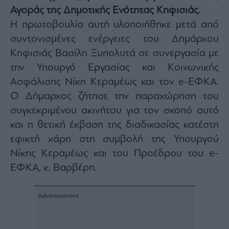
Αγοράς της Δημοτικής Ενότητας Κηφισιάς.
Architecture
&
Η πρωτοβουλία αυτή υλοποιήθηκε μετά από
Design
συντονισμένες ενέργειες του Δημάρχου
Fashion
Κηφισιάς Βασίλη Ξυπολυτά σε συνεργασία με
&
Art
την Υπουργό Εργασίας και Κοινωνικής
Watches
Ασφάλισης Νίκη Κεραμέως και τον e-ΕΦΚΑ.
Yachts
Ο Δήμαρχος ζήτησε την παραχώρηση του
Table
συγκεκριμένου ακινήτου για τον σκοπό αυτό
For
και η θετική έκβαση της διαδικασίας κατέστη
Two
εφικτή χάρη στη συμβολή της Υπουργού
Νίκης Κεραμέως και του Προέδρου του e-
ΕΦΚΑ, κ. Βαρβέρη.
Μετοχές
Αγορές
Trader's
book