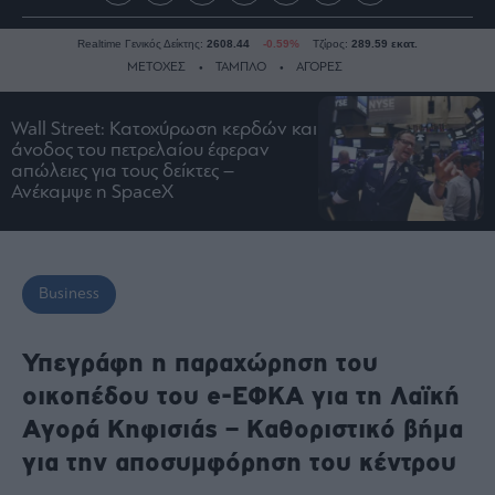
Realtime Γενικός Δείκτης:
2608.44
-0.59%
Τζίρος:
289.59 εκατ.
ΜΕΤΟΧΕΣ
ΤΑΜΠΛΟ
ΑΓΟΡΕΣ
Wall Street: Κατοχύρωση κερδών και
Ειδήσεις
άνοδος του πετρελαίου έφεραν
απώλειες για τους δείκτες –
Οικονομία
Ανέκαμψε η SpaceX
Business
Τράπεζες
Ναυτιλία
Business
Real
Estate
Υπεγράφη η παραχώρηση του
Ενέργεια
οικοπέδου του e-ΕΦΚΑ για τη Λαϊκή
Πολιτική
Αγορά Κηφισιάς – Καθοριστικό βήμα
Πολιτισμός
για την αποσυμφόρηση του κέντρου
Κοινωνία
Law