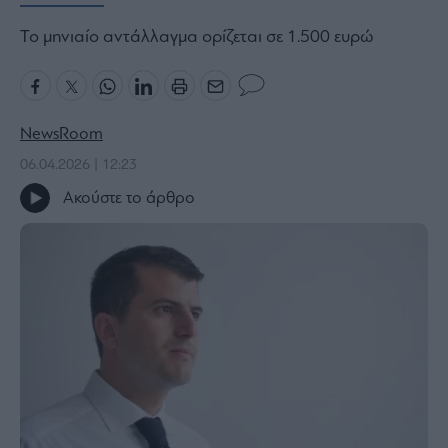
Bloomberg
Το μηνιαίο αντάλλαγμα ορίζεται σε 1.500 ευρώ
Financial
Times
NewsRoom
06.04.2026 | 12:23
The
Wiseman
Ακούστε το άρθρο
Room
301
My
Story
Media
Winners
&
Losers
Επι-
θετικά