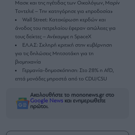
Μασκ και της ηγέτιδας των Οικολόγων, Μαρίν
Τοντελιέ – Την κατηγόρησε για «προδοσία»
Wall Street: Κατοχύρωση κερδών και
άνοδος του πετρελαίου έφεραν απώλειες για
τους δείκτες – Ανέκαμψε η SpaceX
ΕΛ.Α.Σ: Σκληρή κριτική στην κυβέρνηση
για τις δηλώσεις Μητσοτάκη για τη
βιομηχανία
Γερμανία-δημοσκόπηση: Στο 28% η AfD,
επτά μονάδες μπροστά από το CDU/CSU
Ακολουθήστε το mononews.gr στο
Google News
και ενημερωθείτε
πρώτοι.