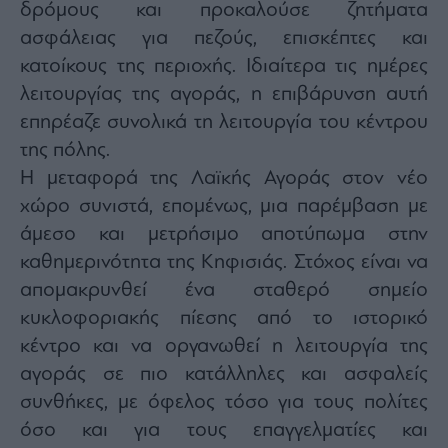
δρόμους και προκαλούσε ζητήματα
ας
οι
ασφάλειας για πεζούς, επισκέπτες και
ήσης
κατοίκους της περιοχής. Ιδιαίτερα τις ημέρες
λειτουργίας της αγοράς, η επιβάρυνση αυτή
4
επηρέαζε συνολικά τη λειτουργία του κέντρου
news.gr
ghts
της πόλης.
rved
Η μεταφορά της Λαϊκής Αγοράς στον νέο
χώρο συνιστά, επομένως, μια παρέμβαση με
άμεσο και μετρήσιμο αποτύπωμα στην
καθημερινότητα της Κηφισιάς. Στόχος είναι να
απομακρυνθεί ένα σταθερό σημείο
κυκλοφοριακής πίεσης από το ιστορικό
κέντρο και να οργανωθεί η λειτουργία της
αγοράς σε πιο κατάλληλες και ασφαλείς
συνθήκες, με όφελος τόσο για τους πολίτες
όσο και για τους επαγγελματίες και