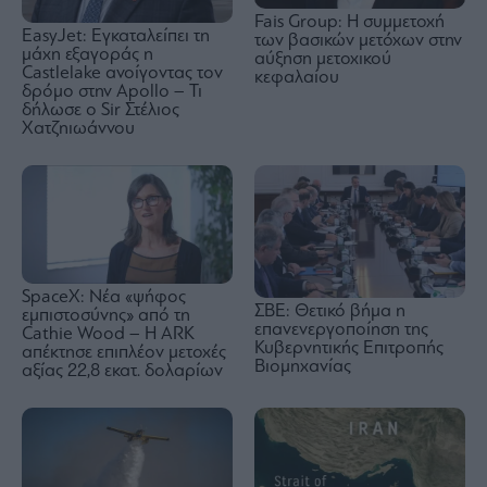
Fais Group: Η συμμετοχή
EasyJet: Εγκαταλείπει τη
των βασικών μετόχων στην
μάχη εξαγοράς η
αύξηση μετοχικού
Castlelake ανοίγοντας τον
κεφαλαίου
δρόμο στην Apollo – Τι
δήλωσε ο Sir Στέλιος
Χατζηιωάννου
SpaceΧ: Νέα «ψήφος
ΣΒΕ: Θετικό βήμα η
εμπιστοσύνης» από τη
επανενεργοποίηση της
Cathie Wood – Η ARK
Κυβερνητικής Επιτροπής
απέκτησε επιπλέον μετοχές
Βιομηχανίας
αξίας 22,8 εκατ. δολαρίων