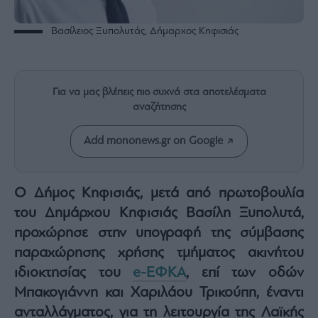
Rumors
ESG
Bασίλειος Ξυπολυτάς, Δήμαρχος Κηφισιάς
Today
Mononews2030
Άρθρα
Για να μας βλέπεις πιο συχνά στα αποτελέσματα
Συνεντεύξεις
αναζήτησης
Add mononews.gr on Google
Ο Δήμος Κηφισιάς, μετά από πρωτοβουλία
Les
Bons
του Δημάρχου Κηφισιάς Βασίλη Ξυπολυτά,
Vivants
προχώρησε στην υπογραφή της σύμβασης
Auto
παραχώρησης χρήσης τμήματος ακινήτου
Life
ιδιοκτησίας του
e-ΕΦΚΑ
, επί των οδών
&
Μπακογιάννη και Χαριλάου Τρικούπη, έναντι
Style
ανταλλάγματος, για τη λειτουργία της Λαϊκής
Υγεία