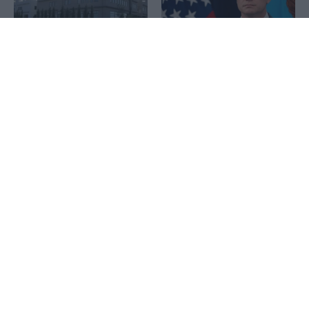
1x
ΒΙΟΤΕΡ: Στο Πρωτοδικείο
Αθηνών η νέα συμφωνία
εξυγίανσης – Τι προβλέπει
Ντόναλντ Τραμπ: Είμαι
χαρούμενος με τη δουλειά
του Πιτ Χέγκσεθ
Πετρέλαιο: Άνοδος άνω
Κλιμακώνεται η ένταση
του 3% για τις τιμές έφεραν
στην Υεμένη: Οι Χούθι
οι πληροφορίες για τους
επιτέθηκαν σε δυνάμεις που
όρους της συμφωνίας
υποστηρίζονται από τη
Ιράν-Ομάν
Σαουδική Αραβία