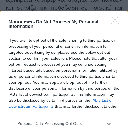
εξυπηρετεί καθημερινές ανάγκες των πολιτών
και στηρίζει την πρόσβαση σε ποιοτικά και
προσιτά προϊόντα. Η νέα αυτή εξέλιξη
Mononews -
Do Not Process My Personal
επιτρέπει στον Δήμο Κηφισιάς να διασφαλίσει
Information
τη συνέχιση του θεσμού σε καλύτερες
συνθήκες, συνδέοντάς τον ταυτόχρονα με
If you wish to opt-out of the sale, sharing to third parties, or
processing of your personal or sensitive information for
έναν ευρύτερο σχεδιασμό βελτίωσης της
targeted advertising by us, please use the below opt-out
λειτουργίας της πόλης.
section to confirm your selection. Please note that after your
opt-out request is processed you may continue seeing
interest-based ads based on personal information utilized by
us or personal information disclosed to third parties prior to
your opt-out. You may separately opt-out of the further
disclosure of your personal information by third parties on the
IAB’s list of downstream participants. This information may
also be disclosed by us to third parties on the
IAB’s List of
Downstream Participants
that may further disclose it to other
third parties.
Personal Data Processing Opt Outs