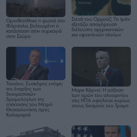
Στενά του Ορμούζ: Το Ιράν
Οριοθετήθηκε η φωτιά στα
εξετάζει απαγόρευση
Φάρσαλα, βελτιωμένη η
διέλευσης αμερικανικών
κατάσταση στην πυρκαγιά
και ισραηλινών πλοίων
στην Σκύρο
Ταχιάος: Συσκέψεις ενόψει
της έναρξης των
Μαρκ Κάρνεϊ: Η αύξηση
δοκιμαστικών
των τιμών του αλουμινίου
δρομολογίων της
στις ΗΠΑ οφείλεται κυρίως
επέκτασης του Μετρό
στους δασμούς του Τραμπ
Θεσσαλονίκης προς
Καλαμαριά