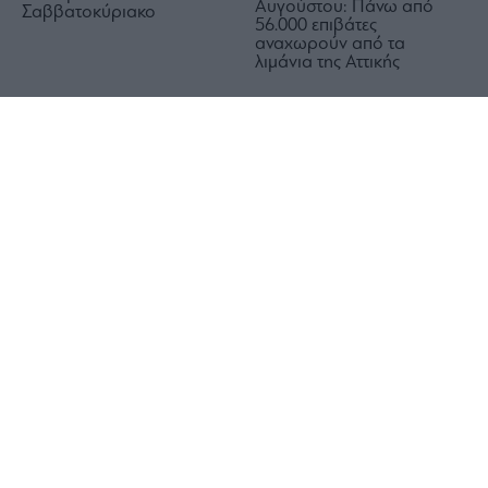
Αυγούστου: Πάνω από
Σαββατοκύριακο
56.000 επιβάτες
αναχωρούν από τα
λιμάνια της Αττικής
1x
Σούπερ μάρκετ: Μειώσεις
Καιρός: Στους 39 βαθμούς
τιμών σε περισσότερα από
η θερμοκρασία το
1.000 προϊόντα – Πότε
Σαββατοκύριακο –
ξεκινά η πρωτοβουλία
Μελτέμια έως 8 μποφόρ
στο Αιγαίο