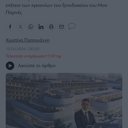
επέτειο των εγκαινίων του ξενοδοχείου του Μον
Bloomberg
Παρνές
Financial
Times
Χριστίνα Παπαγιάννη
The
18.06.2026 | 00:00
Wiseman
Τελευταία ενημέρωση:11:59 πμ
Room
Ακούστε το άρθρο
301
My
Story
Media
Winners
&
Losers
Επι-
θετικά