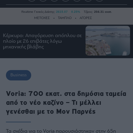
Realtime Γενικός Δείκτης:
2615.07
0.25%
Τζίρος:
204.31 εκατ.
ΜΕΤΟΧΕΣ
ΤΑΜΠΛΟ
ΑΓΟΡΕΣ
Κέρκυρα: Απαγόρευση απόπλου σε
Ειδήσεις
πλοίο με 26 επιβάτες λόγω
μηχανικής βλάβης
Οικονομία
Business
Τράπεζες
Ναυτιλία
Business
Real
Estate
Voria: 700 εκατ. στα δημόσια ταμεία
Ενέργεια
από το νέο καζίνο – Τι μέλλει
Πολιτική
γενέσθαι με το Μον Παρνές
Πολιτισμός
Κοινωνία
Τα σχέδια για το Voria παρουσιάστηκαν στην 65η
Law