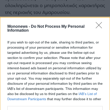
ολοκληρώνεται ο μητροπολιτικός χαρακτήρας
της περιοχής του Αμαρουσίου.
Όσον αφορά τα έργα κοινής ωφελείας, 25
στρέμματα πράσινου στο δυτικό τμήμα του
Mononews -
Do Not Process My Personal
Information
ακινήτου παραχωρούνται στο δήμο
Αμαρουσίου, ενώ επιπλέον 10 στρέμματα θα
If you wish to opt-out of the sale, sharing to third parties, or
δοθούν σε κοινή χρήση.
processing of your personal or sensitive information for
targeted advertising by us, please use the below opt-out
Η κυκλοφοριακή σύνδεση του ακινήτου με
section to confirm your selection. Please note that after your
τους άξονες θα γίνει μέσω διαπλάτυνσης της
opt-out request is processed you may continue seeing
Σπύρου Λούη και της δημιουργίας ισόπεδου
interest-based ads based on personal information utilized by
us or personal information disclosed to third parties prior to
κόμβου και μέσω ενός παραδρόμου δύο
your opt-out. You may separately opt-out of the further
λωρίδων, ενώ μέσω νέας οδοποιίας αποκτά
disclosure of your personal information by third parties on the
πρόσβαση στη Σπύρου Λούη η περιοχή
IAB’s list of downstream participants. This information may
also be disclosed by us to third parties on the
IAB’s List of
Δηλαβέρη και η Νέα Φιλοθέη.
Downstream Participants
that may further disclose it to other
Η κατασκευή και χρηματοδότηση των
third parties.
κοινόχρηστων χώρων και των