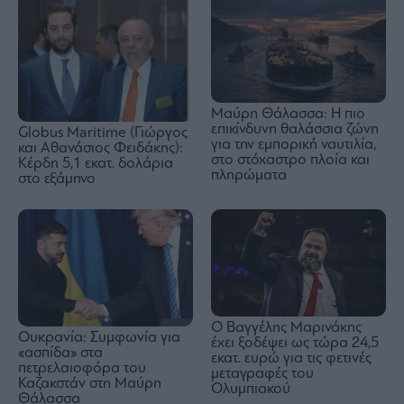
Μαύρη Θάλασσα: Η πιο
επικίνδυνη θαλάσσια ζώνη
Globus Maritime (Γιώργος
για την εμπορική ναυτιλία,
και Αθανάσιος Φειδάκης):
στο στόχαστρο πλοία και
Κέρδη 5,1 εκατ. δολάρια
πληρώματα
στο εξάμηνο
Ο Βαγγέλης Μαρινάκης
Ουκρανία: Συμφωνία για
έχει ξοδέψει ως τώρα 24,5
«ασπίδα» στα
εκατ. ευρώ για τις φετινές
πετρελαιοφόρα του
μεταγραφές του
Καζακστάν στη Μαύρη
Ολυμπιακού
Θάλασσα