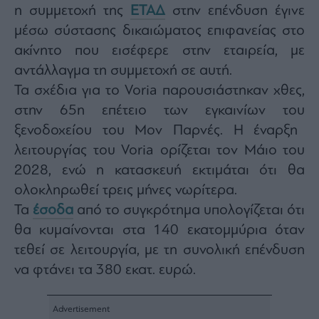
agree
η
συμμετοχή
της
ΕΤΑΔ
στην επένδυση έγινε
to
our
μέσω σ
ύσταση
ς
δικαιώματος επιφανείας
στο
Terms
and
ακίνητο που εισέφερε στην εταιρεία,
με
Privacy
Notice.
You
αντάλλαγμα τη συμμετοχή σ
ε αυτή.
can
opt
Τα σχέδια για το
Voria
παρουσιάστηκαν χθες,
out
at
στην 65η επέτειο των εγκαινίων
το
υ
any
time.
This
ξενοδοχείο
υ
του Μον Παρνές. Η έναρξη
site
is
λειτουργίας
του
Voria
ορίζεται
τον Μάιο του
protected
by
2028,
ενώ
η κατασκευή εκτιμάται ότι θα
reCAPTCHA
and
the
ολοκληρωθεί τρεις μήνες νωρίτερα.
Google
Privacy
Τα
έσοδα
από το συγκρότημα υπολογίζεται ότι
Policy
and
θα κυμαίνονται στα 140 εκατομμύρια
όταν
Terms
of
Service
τεθεί σε λειτουργία, με τη συνολική επένδυση
apply.
να φτάνει τα 380 εκατ. ευρώ.
ότητα
ι
ίες