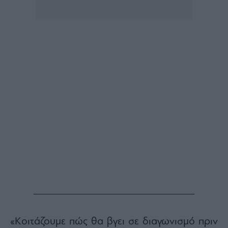
Buy-
Hold-
Sell
The
Value
Investor
Crypto
Χρηματιστηριακές
Ανακοινώσεις
Creative
Content
Branded
Content
Reports
&
Branded
Content
Calendar
«
Κοιτάζουμε πώς θα βγει σε διαγωνισμό πριν