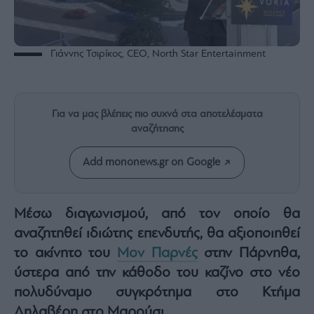
Rumors
ESG
Today
Γιάννης Τσιρίκος, CEO, North Star Entertainment
Mononews2030
Άρθρα
Συνεντεύξεις
Για να μας βλέπεις πιο συχνά στα αποτελέσματα
αναζήτησης
Add mononews.gr on Google
Les
Bons
Μέσω διαγωνισμού, από τον οποίο θα
Vivants
αναζητηθεί ιδιώτης επενδυτής, θα αξιοποιηθεί
Auto
το ακίνητο του
Μον Παρνές
στην Πάρνηθα,
Life
ύστερα από την κάθοδο του καζίνο στο νέο
&
Style
πολυδύναμο συγκρότημα στο Κτήμα
Υγεία
Δηλαβέρη στο Μαρούσι.