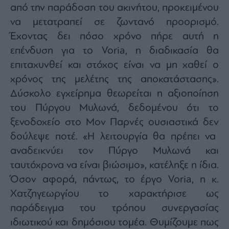
Monocle
από την παράδοση
του ακινήτου
, προκειμένου
Media
να
μετατραπεί σε
ζωντανό προορισμό.
Lab
Έχοντας δει
πόσο χρόνο πήρε αυτή η
επένδυση
για το
Voria,
η διαδικασία θα
επιταχυνθεί και
στόχος είναι να μη χαθεί ο
Mononews100
χρόνος της μελέτης της
αποκατάστασης».
Δ
ύσκολο εγχείρημα
θεωρείται η
αξιοποίηση
του Πύργου Μυλωνά,
δεδομένου ότι τ
ο
Εγγραφείτε
στο
ξενοδοχείο
στο Μον Παρνές ουσιαστικά
δε
ν
Newsletter
δούλεψε ποτέ.
«
Η λειτουργία θα πρέπει να
του
mononews.gr
αναδεικνύει τον Πύργο Μυλωνά και
ταυτόχρονα να είναι βιώσιμο
», κατέληξε η ίδια.
Όσον αφορά, πάντως, το έργο
Voria,
η κ.
Χατζηγεωργίου το χαρακτήρισε ως
By
π
αράδειγμα του τρόπου συνεργασίας
submitting
your
ιδιωτικού και δημόσιου τομέα.
Θυμίζουμε πως
email,
you