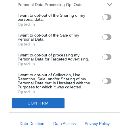
Personal Data Processing Opt Outs
κυκλοφοριακών ρυθμίσεων αποτέλεσε
προϋπόθεση, προκειμένου να αδειοδοτηθεί το
I want to opt-out of the Sharing of my
personal data.
συγκρότημα, όπως είπαν τα στελέχη της
North
Opted In
Star.
I want to opt-out of the Sale of my
Personal Data.
Opted In
I want to opt-out of processing my
Personal Data for Targeted Advertising.
Opted In
I want to opt-out of Collection, Use,
Retention, Sale, and/or Sharing of my
Personal Data that Is Unrelated with the
Purposes for which it was collected.
Opted In
CONFIRM
Data Deletion
Data Access
Privacy Policy