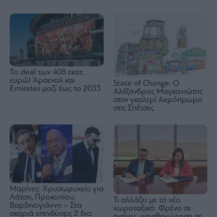
To deal των 408 εκατ.
ευρώ! Άρσεναλ και
State of Change: Ο
Emirates μαζί έως το 2033
Αλέξανδρος Μαγκανιώτης
στην γκαλερί Ακρόπρωρο
στις Σπέτσες
Μαρίνες: Χρυσωρυχείο για
Λάτση, Προκοπίου,
Τι αλλάζει με το νέο
Βαρδινογιάννη – Στα
χωροταξικό: Φρένο σε
σκαριά επενδύσεις 2 δισ.
πισίνες, οπισθοχώρηση σε