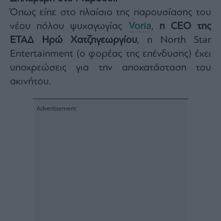
Architecture
Όπως είπε στο πλαίσιο της παρουσίασης του
&
νέου πόλου ψυχαγωγίας
Voria
,
η
CEO
της
Design
ΕΤΑΔ Ηρώ Χατζηγεωργίου
,
η North Star
Fashion
&
Entertainment (o
φορέας της επένδυσης)
έχει
Art
υποχρεώσεις για την αποκατάσταση του
Watches
ακινήτου.
Yachts
Table
For
Two
Μετοχές
Αγορές
Trader's
book