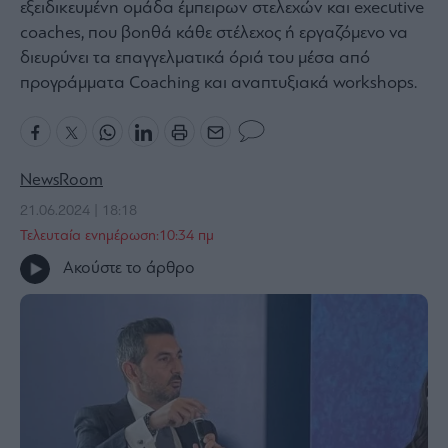
εξειδικευμένη ομάδα έμπειρων στελεχών και executive
Bloomberg
coaches, που βοηθά κάθε στέλεχος ή εργαζόμενο να
Financial
διευρύνει τα επαγγελματικά όριά του μέσα από
Times
προγράμματα Coaching και αναπτυξιακά workshops.
The
NewsRoom
Wiseman
21.06.2024 | 18:18
Room
Τελευταία ενημέρωση:10:34 πμ
301
My
Ακούστε το άρθρο
Story
Media
Winners
&
Losers
Επι-
θετικά