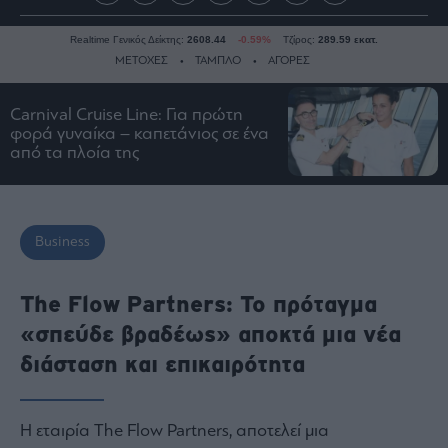
Realtime Γενικός Δείκτης:
2608.44
-0.59%
Τζίρος:
289.59 εκατ.
ΜΕΤΟΧΕΣ
ΤΑΜΠΛΟ
ΑΓΟΡΕΣ
Carnival Cruise Line: Για πρώτη
Ειδήσεις
φορά γυναίκα – καπετάνιος σε ένα
από τα πλοία της
Οικονομία
Business
Τράπεζες
Business
Ναυτιλία
Real
The Flow Partners: Το πρόταγμα
Estate
«σπεύδε βραδέως» αποκτά μια νέα
Ενέργεια
Πολιτική
διάσταση και επικαιρότητα
Πολιτισμός
Κοινωνία
Η εταιρία The Flow Partners, αποτελεί μια
Law