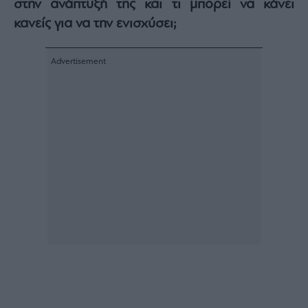
στην ανάπτυξή της και τι μπορεί να κάνει
Monocle
Media
κανείς για να την ενισχύσει;
Lab
Mononews100
Εγγραφείτε
στο
Newsletter
του
mononews.gr
By
submitting
your
email,
you