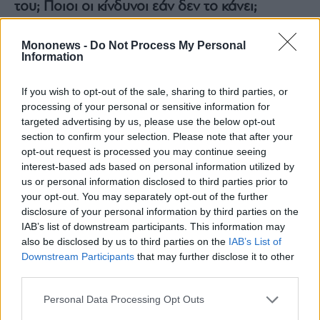
του; Ποιοι οι κίνδυνοι εάν δεν το κάνει;
ΗΛΙΑΣ ΓΑΛΗΝΟΣ
:
Αναφέρατε ορθά λίγο
Mononews -
Do Not Process My Personal
παραπάνω ότι οι εργαζόμενοι αποτελούν την
Information
καρδιά ενός οργανισμού. Επομένως η
ουσιαστική μέριμνα, η
συστηματική επένδυση
If you wish to opt-out of the sale, sharing to third parties, or
και η
στρατηγική εστίαση
στην ανάπτυξη των
processing of your personal or sensitive information for
targeted advertising by us, please use the below opt-out
εργαζομένων δεν είναι απλά καίρια
section to confirm your selection. Please note that after your
προϋπόθεση επιτυχίας για ένα οργανισμό, θα
opt-out request is processed you may continue seeing
έλεγα ότι αποτελεί πλέον
συνθήκη επιβίωσης
interest-based ads based on personal information utilized by
us or personal information disclosed to third parties prior to
στο νέο περιβάλλον
. Οι επιχειρήσεις που
your opt-out. You may separately opt-out of the further
επενδύουν συστηματικά στους ανθρώπους
disclosure of your personal information by third parties on the
τους δε διασφαλίζουν απλά τη δέσμευση και
IAB’s list of downstream participants. This information may
also be disclosed by us to third parties on the
IAB’s List of
την απόδοσή τους στα νέα δεδομένα,
Downstream Participants
that may further disclose it to other
παράλληλα έχουν τη δυνατότητα
third parties.
οικοδόμησης μιας
συμπαγούς επιχειρησιακής
Personal Data Processing Opt Outs
κουλτούρας
, αναβαθμίζουν το
employer