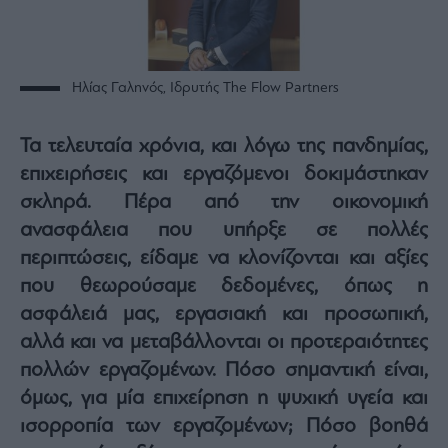
Buy-
Hold-
Sell
The
Ηλίας Γαληνός, Ιδρυτής The Flow Partners
Value
Investor
Crypto
Τα τελευταία χρόνια, και λόγω της πανδημίας,
Χρηματιστηριακές
επιχειρήσεις και εργαζόμενοι δοκιμάστηκαν
Ανακοινώσεις
σκληρά. Πέρα από την οικονομική
ανασφάλεια που υπήρξε σε πολλές
Creative
περιπτώσεις, είδαμε να κλονίζονται και αξίες
Content
που θεωρούσαμε δεδομένες, όπως η
Branded
ασφάλειά μας, εργασιακή και προσωπική,
Content
αλλά και να μεταβάλλονται οι προτεραιότητες
Reports
πολλών εργαζομένων. Πόσο σημαντική είναι,
&
Branded
όμως, για μία επιχείρηση η ψυχική υγεία και
Content
ισορροπία των εργαζομένων; Πόσο βοηθά
Calendar