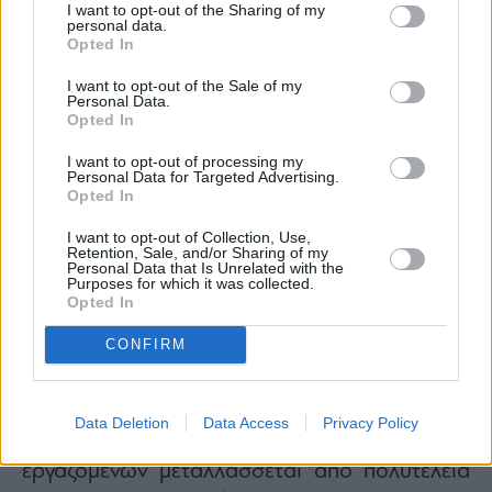
branding
τους και πρωτοπορούν στην
I want to opt-out of the Sharing of my
personal data.
υιοθέτηση
νέων τεχνολογιών
και
Opted In
επιχειρηματικών μοντέλων διαθέτοντας το
I want to opt-out of the Sale of my
ταλέντο που απαιτείται για την αξιοποίησή
Personal Data.
Opted In
τους.
I want to opt-out of processing my
ΣΙΝΗ ΔΙΑΛΙΣΜΑ
:
Η
επένδυση στους
Personal Data for Targeted Advertising.
ανθρώπους
αποτελούσε ανέκαθεν ένα από τα
Opted In
βασικότερα συστατικά επιτυχίας και δεν είναι
I want to opt-out of Collection, Use,
Retention, Sale, and/or Sharing of my
τυχαίο που οργανισμοί που επένδυαν
Personal Data that Is Unrelated with the
Purposes for which it was collected.
διαχρονικά στο ανθρώπινο κεφάλαιο είδαν
Opted In
την “επιστροφή” της επένδυσης τους (return
CONFIRM
on investment) την περίοδο της πανδημίας με
αυξημένη ικανοποίηση, εμπιστοσύνη και
αφοσίωση
. Αυτό που έχει επίσης ενδιαφέρον
Data Deletion
Data Access
Privacy Policy
είναι πως το αντικείμενο της ανάπτυξης των
εργαζομένων μεταλλάσσεται από πολυτέλεια