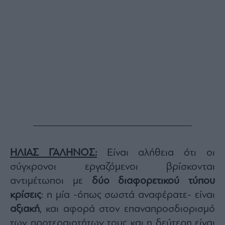
agree
to
our
Terms
and
Privacy
Notice.
You
can
opt
out
at
any
time.
This
site
is
protected
by
reCAPTCHA
and
the
Google
Privacy
Policy
ΗΛΙΑΣ ΓΑΛΗΝΟΣ:
Είναι αλήθεια ότι οι
and
Terms
σύγχρονοι εργαζόμενοι βρίσκονται
of
Service
αντιμέτωποι με
δύο διαφορετικού τύπου
apply.
κρίσεις
: η μία -όπως σωστά αναφέρατε- είναι
αξιακή
, και αφορά στον επαναπροσδιορισμό
ότητα
ι
των προτεραιοτήτων τους και η δεύτερη είναι
ίες