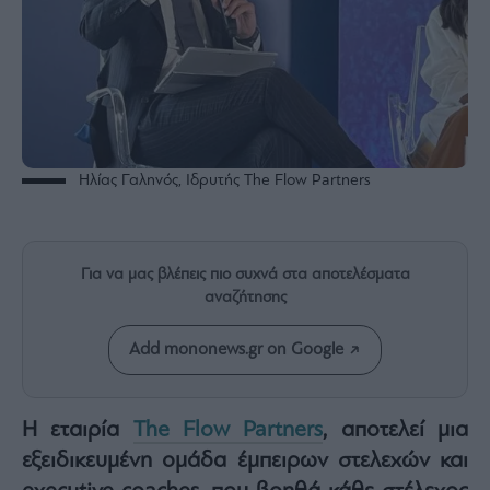
Rumors
ESG
Today
Mononews2030
Άρθρα
Συνεντεύξεις
Ηλίας Γαληνός, Ιδρυτής The Flow Partners
Για να μας βλέπεις πιο συχνά στα αποτελέσματα
αναζήτησης
Les
Bons
Vivants
Add mononews.gr on Google
Auto
Life
Η εταιρία
The Flow Partners
, αποτελεί μια
&
Style
εξειδικευμένη ομάδα έμπειρων στελεχών και
Υγεία