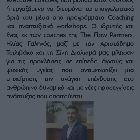
executive coaches, που βοηθά κάθε στέλεχος
Architecture
ή εργαζόμενο να διευρύνει τα επαγγελματικά
&
όριά του μέσα από προγράμματα Coaching
Design
και αναπτυξιακά workshops. Ο ιδρυτής και
Fashion
&
ένας εκ των coaches της The Flow Partners,
Art
Ηλίας Γαληνός, μαζί με τον Αριστόδημο
Watches
Τσιλιβάκο και τη Σίνη Διαλισμά μας μίλησαν
Yachts
για τις προκλήσεις σε επίπεδο άγχους και
Table
ψυχικής υγείας που αντιμετωπίζει μια
For
Two
επιχείρηση, την ανάγκη επένδυσης στο
ανθρώπινο δυναμικό και τις νέες προσεγγίσεις
ανάπτυξης που απαιτούνται.
Μετοχές
Αγορές
Trader's
book