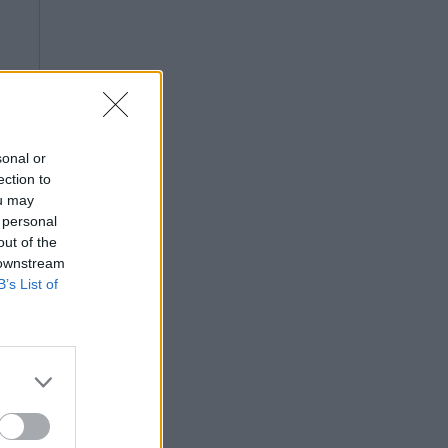
sonal or
ection to
ou may
 personal
out of the
 downstream
B’s List of