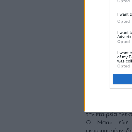
Opted 
I want t
Opted 
I want 
Advertis
Opted 
Ο Μασκ δεν παρ
I want t
επιστρέψει καν
of my P
was col
φέρεται να εξοικ
Opted 
Με αυτόν τον τρ
τεταμένων αντιπ
αρχής, που ξεκί
κατηγόρησε για
«εξασφαλίσει» χρ
την εταιρεία ηλεκ
Ο Μασκ είχε σ
εκατομμυρίων δο