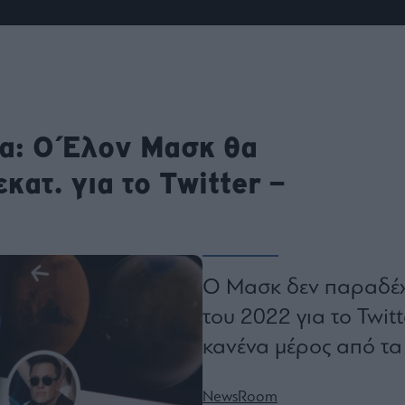
ου
r
ail,
s and
ρα: Ο Έλον Μασκ θα
n opt
te is
CHA
κατ. για το Twitter –
acy
rvice
Ο Μασκ δεν παραδέχθ
του 2022 για το Twitt
κανένα μέρος από τα
NewsRoom