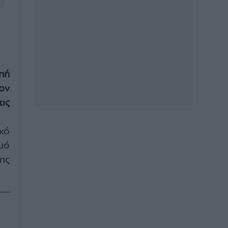
πή
ον
ις
κό
μό
ης