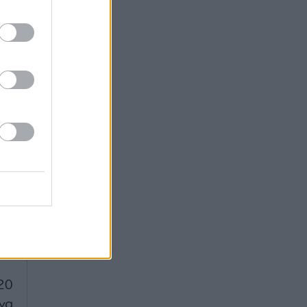
να
ου
ια
ής
ον
χε
ιο
20
να