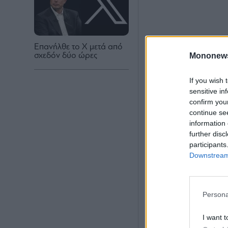
Επανήλθε το Χ μετά από
Mononew
σχεδόν δύο ώρες
If you wish 
sensitive in
confirm you
continue se
information 
further disc
participants
Downstream 
Persona
I want t