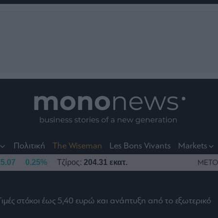
nt
t
t
Πολιτική
The Wiseman
Les Bons Vivants
Markets
5.07
0.25%
Τζίρος:
204.31 εκατ.
ΜΕΤΟ
Τιμές στόχοι έως 5,40 ευρώ και ανάπτυξη από το εξωτερικό
το