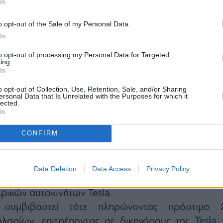
In
o opt-out of the Sale of my Personal Data.
In
to opt-out of processing my Personal Data for Targeted
ing.
In
αδέχθηκε παρατυπία και δεν θα χρειαστεί 
o opt-out of Collection, Use, Retention, Sale, and/or Sharing
ένα μέρος από τα 150 εκατομμύρια δολάρια π
ersonal Data that Is Unrelated with the Purposes for which it
lected.
ονόμησε λόγω της καθυστέρησης.
In
όπο τερματίζονται περισσότερα από επτά χρόν
CONFIRM
αραθέσεων μεταξύ του Μασκ και της ρυθμιστικ
νησαν τον Σεπτέμβριο του 2018, όταν η SEC τ
 απάτη επί τίτλων επειδή ανήρτησε ότι εί
Data Deletion
Data Access
Privacy Policy
ηματοδότηση για να αποσύρει από το χρηματιστήρ
τρικών αυτοκινήτων Tesla.
υμβιβαστεί τότε πληρώνοντας πρόστιμο 
λαρίων, επιτρέποντας σε δικηγόρους της
Tesla