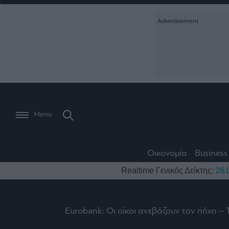
Ειδήσεις
Creative Conte
Οικονομία
The
Μετοχές
Branded Conten
Wiseman
Les
Business
Αγορές
Reports &
Bons
Room
Branded Conten
Vivants
301
Calendar
Τράπεζες
Trader's
book
Auto
My
Monocle Media
Menu
Ναυτιλία
Story
Lab
Buy-
Life
Hold-
Real
&
Media
Sell
Estate
Style
Οικονομία
Business
Winners
The
Ενέργεια
Realtime Γενικός Δείκτης:
261
Υγεία
Mononews100
&
Value
Losers
Investor
Πολιτική
Architecture
&
Επι-
Crypto
Design
Eurobank: Οι οίκοι ανεβάζουν τον πήχη – 
Πολιτισμός
θετικά
Χρηματιστηριακές
Εγγραφείτε σ