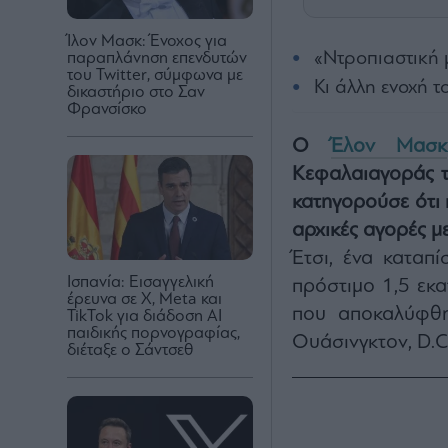
Ίλον Μασκ: Ένοχος για
«Ντροπιαστική
παραπλάνηση επενδυτών
του Twitter, σύμφωνα με
Κι άλλη ενοχή τ
δικαστήριο στο Σαν
Φρανσίσκο
Ο
Έλον Μασκ
Κεφαλαιαγοράς τ
κατηγορούσε ότι 
αρχικές αγορές 
Έτσι, ένα καταπ
Ισπανία: Εισαγγελική
πρόστιμο 1,5 εκ
έρευνα σε X, Meta και
που αποκαλύφθη
TikTok για διάδοση AI
παιδικής πορνογραφίας,
Ουάσινγκτον, D.C
διέταξε ο Σάντσεθ