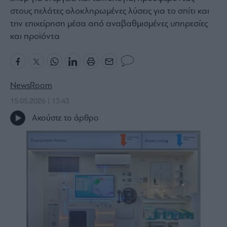
στους πελάτες ολοκληρωμένες λύσεις για το σπίτι και
Bloomberg
την επιχείρηση μέσα από αναβαθμισμένες υπηρεσίες
Financial
και προϊόντα
Times
NewsRoom
The
Wiseman
15.05.2026 | 13:43
Room
Ακούστε το άρθρο
301
My
Story
Media
Winners
&
Losers
Επι-
θετικά