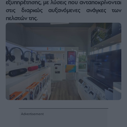
εξυπηρέτησης, με λύσεις που ανταποκρίνονται
Architecture
στις διαρκώς αυξανόμενες ανάγκες των
&
Design
πελατών της.
Fashion
&
Art
Watches
Yachts
Table
For
Two
Μετοχές
Αγορές
Trader's
book