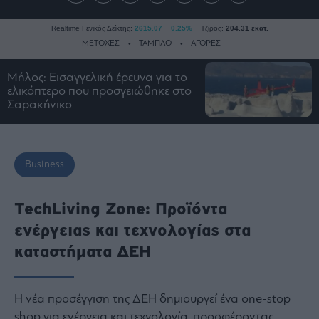
Realtime Γενικός Δείκτης:
2615.07
0.25%
Τζίρος:
204.31 εκατ.
ΜΕΤΟΧΕΣ
ΤΑΜΠΛΟ
ΑΓΟΡΕΣ
Μήλος: Εισαγγελική έρευνα για το
ελικόπτερο που προσγειώθηκε στο
Ειδήσεις
Σαρακήνικο
Οικονομία
Business
Τράπεζες
Business
Ναυτιλία
Real
TechLiving Zone: Προϊόντα
Estate
ενέργειας και τεχνολογίας στα
Ενέργεια
καταστήματα ΔΕΗ
Πολιτική
Πολιτισμός
Κοινωνία
Η νέα προσέγγιση της ΔΕΗ δημιουργεί ένα one-stop
shop για ενέργεια και τεχνολογία, προσφέροντας
Law