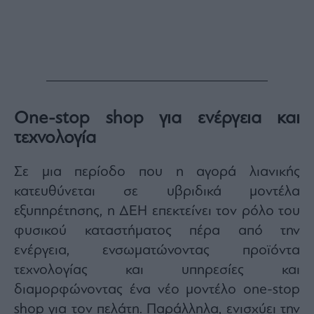
Monocle
Media
Lab
Mononews100
One-stop shop για ενέργεια και
τεχνολογία
Εγγραφείτε
στο
Σε μια περίοδο που η αγορά λιανικής
Newsletter
κατευθύνεται σε υβριδικά μοντέλα
του
mononews.gr
εξυπηρέτησης, η ΔΕΗ επεκτείνει τον ρόλο του
φυσικού καταστήματος πέρα από την
ενέργεια, ενσωματώνοντας προϊόντα
τεχνολογίας και υπηρεσίες και
By
διαμορφώνοντας ένα νέο μοντέλο one-stop
submitting
your
email,
shop για τον πελάτη. Παράλληλα, ενισχύει την
you