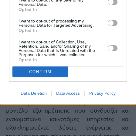
I want to opt-out of the Sale of my
Personal Data.
Opted In
I want to opt-out of processing my
Personal Data for Targeted Advertising.
Opted In
Με την ανάπτυξη της Tech Living Zone, η ΔΕΗ
I want to opt-out of Collection, Use,
ενισχύει τη σύνδεση ενέργειας και τεχνολογίας
Retention, Sale, and/or Sharing of my
Personal Data that Is Unrelated with the
στην καθημερινότητα των πελατών της,
Purposes for which it was collected.
επεκτείνοντας τον ρόλο του φυσικού
Opted In
καταστήματος σε ένα σύγχρονο σημείο
CONFIRM
παροχής ολοκληρωμένων λύσεων. Έχοντας
τον πελάτη, τις ανάγκες και την εμπειρία του
στο επίκεντρο, η ΔΕΗ μετασχηματίζει τα
Data Deletion
Data Access
Privacy Policy
καταστήματά της, δημιουργώντας ένα νέο
μοντέλο εξυπηρέτησης που συνδυάζει και
ενσωματώνει καινοτόμες υπηρεσίες και
ολοκληρωμένες λύσεις ενέργειας και