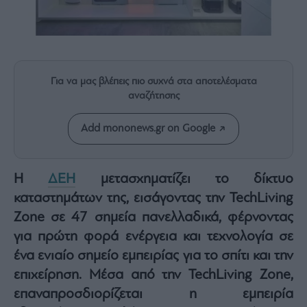
Rumors
ESG
Today
Mononews2030
Άρθρα
Για να μας βλέπεις πιο συχνά στα αποτελέσματα
αναζήτησης
Συνεντεύξεις
Add mononews.gr on Google
Η
ΔΕΗ
μετασχηματίζει το δίκτυο
Les
καταστημάτων της, εισάγοντας την TechLiving
Bons
Vivants
Zone σε 47 σημεία πανελλαδικά, φέρνοντας
για πρώτη φορά ενέργεια και τεχνολογία σε
Auto
ένα ενιαίο σημείο εμπειρίας για το σπίτι και την
Life
&
επιχείρηση. Μέσα από την TechLiving Zone,
Style
επαναπροσδιορίζεται η εμπειρία
Υγεία