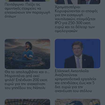
Πεντάγωνο: Πιέζει τις
Χρηματιστήριο:
αμυντικές εταιρείες να
Κορυφώνονται οι επαφές
επιταχύνουν την παραγωγή
για την εισαγωγή
όπλων
ναυτιλιακών, ετοιμάζεται
IPO για 250-300 εκατ.
ευρώ και το δέλεαρ των
ομολογιακών
Ελληνική Ακτοπλοΐα:
Θα το απολαμβάνει και ο…
Αναζητούνται
Μαραντόνα από εκεί
χρηματοδοτικά εργαλεία
ψηλά! Επένδυση 200 εκατ.
και επενδύσεις έως και 5
ευρώ για την ανακαίνιση
δισ. ευρώ για την
του γηπέδου της Νάπολι
ανανέωση του στόλου