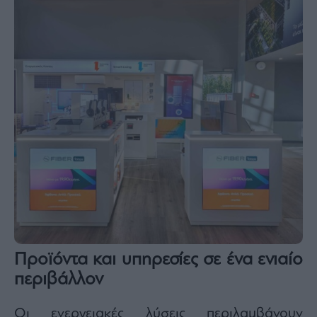
ας
οι
ήσης
4
news.gr
ghts
rved
Προϊόντα και υπηρεσίες σε ένα ενιαίο
περιβάλλον
Οι ενεργειακές λύσεις περιλαμβάνουν