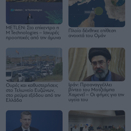
METLEN: Στο επίκεντρο η
Πλοίο δέχθηκε επίθεση
M Technologies – Ισχυρές
ανοιχτά του Ομάν
προοπτικές από την άμυνα
Ιράν: Προαναγγέλλει
Ουρές και καθυστερήσεις
βίντεο του Μοτζτάμπα
στο Τελωνείο Ευζώνων,
Χαμενεΐ – Οι φήμες για την
στο ρεύμα εξόδου από την
υγεία του
Ελλάδα