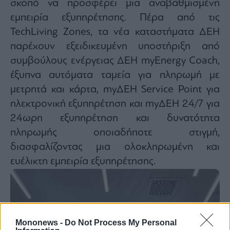
σκοπό να προσφέρει μια αναβαθμισμένη
εμπειρία εξυπηρέτησης. Πέρα από τις
TechLiving Zones, τα νέα καταστήματα ΔΕΗ
παρέχουν εξειδικευμένη υποστήριξη από
συμβούλους ενέργειας ΔΕΗ myEnergy Coach,
έξυπνα αυτόματα ταμεία για πληρωμή με
μετρητά και κάρτα, myΔΕΗ Service Point για
ηλεκτρονική εξυπηρέτηση και myΔΕΗ 24/7 για
24ωρη εξυπηρέτηση και δυνατότητα
πληρωμής οποιαδήποτε στιγμή,
διασφαλίζοντας μια ολοκληρωμένη και
ευέλικτη εμπειρία εξυπηρέτησης.
Mononews -
Do Not Process My Personal