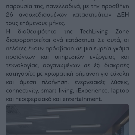
agree
παρουσία της, πανελλαδικά, με την προσθήκη
to
our
26 ανασχεδιασμένων καταστημάτων ΔΕΗ
Terms
and
Privacy
τους επόμενους μήνες.
Notice.
You
Η διαθεσιμότητα της TechLiving Zone
can
opt
διαφοροποιείται ανά κατάστημα. Σε αυτά, οι
out
at
any
πελάτες έχουν πρόσβαση σε μια ευρεία γκάμα
time.
This
προϊόντων και υπηρεσιών ενέργειας και
site
is
τεχνολογίας, οργανωμένων σε έξι διακριτές
protected
by
reCAPTCHA
κατηγορίες με χρωματική σήμανση για εύκολη
and
the
και άμεση πλοήγηση: ενεργειακές λύσεις,
Google
Privacy
connectivity, smart living, iExperience, laptop
Policy
and
Terms
και περιφερειακά και entertainment.
of
Service
apply.
ότητα
ι
ίες