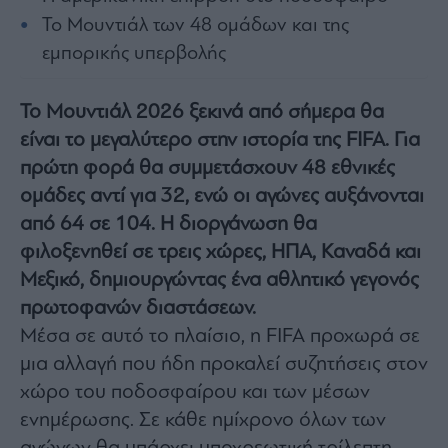
Architecture
Το Μουντιάλ των 48 ομάδων και της
&
εμπορικής υπερβολής
Design
Fashion
&
Το Μουντιάλ 2026 ξεκινά από σήμερα θα
Art
είναι το μεγαλύτερο στην ιστορία της FIFA. Για
Watches
πρώτη φορά θα συμμετάσχουν 48 εθνικές
Yachts
ομάδες αντί για 32, ενώ οι αγώνες αυξάνονται
Table
από 64 σε 104. Η διοργάνωση θα
For
φιλοξενηθεί σε τρεις χώρες, ΗΠΑ, Καναδά και
Two
Μεξικό, δημιουργώντας ένα αθλητικό γεγονός
πρωτοφανών διαστάσεων.
Μέσα σε αυτό το πλαίσιο, η FIFA προχωρά σε
Μετοχές
μια αλλαγή που ήδη προκαλεί συζητήσεις στον
Αγορές
χώρο του ποδοσφαίρου και των μέσων
Trader's
ενημέρωσης. Σε κάθε ημίχρονο όλων των
book