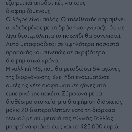
εξαιρετικά αποδοτικές για τους
ας
οι
διαφημιζόμενους.
ήσης
Ο λόγος είναι απλός. Ο τηλεθεατής παραμένει
συνδεδεμένος με τη δράση και γνωρίζει ότι σε
4
λίγα δευτερόλεπτα το παιχνίδι θα συνεχιστεί.
news.gr
ghts
Αυτό μεταφράζεται σε υψηλότερα ποσοστά
rved
προσοχής και συνεπώς σε ακριβότερο
διαφημιστικό χρόνο.
Η γαλλική M6, που θα μεταδώσει 54 αγώνες
της διοργάνωσης, έχει ήδη ενσωματώσει
αυτές τις νέες διαφημιστικές ζώνες στο
εμπορικό της πακέτο. Σύμφωνα με τα
διαθέσιμα στοιχεία, μια διαφήμιση διάρκειας
μόλις 20 δευτερολέπτων κατά τη διάρκεια
τελικού με συμμετοχή της εθνικής Γαλλίας
μπορεί να φτάσει έως και τα 425.000 ευρώ.