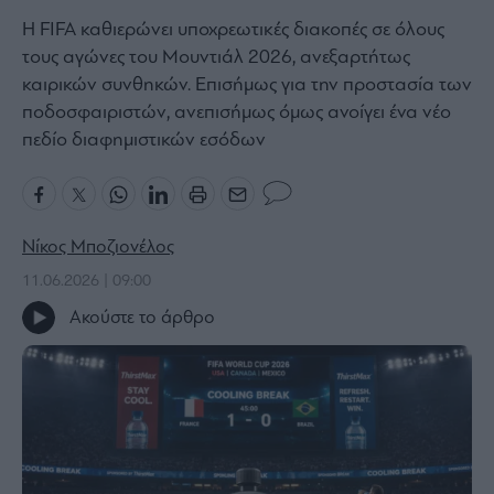
Bloomberg
Η FIFA καθιερώνει υποχρεωτικές διακοπές σε όλους
τους αγώνες του Μουντιάλ 2026, ανεξαρτήτως
Financial
Times
καιρικών συνθηκών. Επισήμως για την προστασία των
ποδοσφαιριστών, ανεπισήμως όμως ανοίγει ένα νέο
πεδίο διαφημιστικών εσόδων
The
Wiseman
Room
Νίκος Μποζιονέλος
301
11.06.2026 | 09:00
My
Story
Ακούστε το άρθρο
Media
Winners
&
Losers
Επι-
θετικά