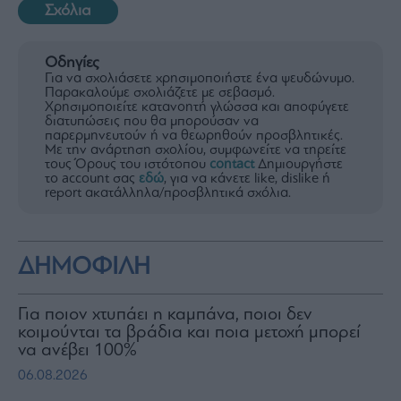
Σχόλια
Οδηγίες
Για να σχολιάσετε χρησιμοποιήστε ένα ψευδώνυμο.
Παρακαλούμε σχολιάζετε με σεβασμό.
Χρησιμοποιείτε κατανοητή γλώσσα και αποφύγετε
διατυπώσεις που θα μπορούσαν να
παρερμηνευτούν ή να θεωρηθούν προσβλητικές.
Με την ανάρτηση σχολίου, συμφωνείτε να τηρείτε
τους Όρους του ιστότοπου
contact
Δημιουργήστε
το account σας
εδώ
, για να κάνετε like, dislike ή
report ακατάλληλα/προσβλητικά σχόλια.
ΔΗΜΟΦΙΛΗ
Για ποιον χτυπάει η καμπάνα, ποιοι δεν
κοιμούνται τα βράδια και ποια μετοχή μπορεί
να ανέβει 100%
06.08.2026