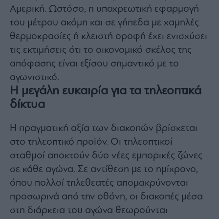
agree
Αμερική. Ωστόσο, η υποχρεωτική εφαρμογή
to
our
του μέτρου ακόμη και σε γήπεδα με χαμηλές
Terms
and
θερμοκρασίες ή κλειστή οροφή έχει ενισχύσει
Privacy
Notice.
You
τις εκτιμήσεις ότι το οικονομικό σκέλος της
can
opt
απόφασης είναι εξίσου σημαντικό με το
out
at
αγωνιστικό.
any
time.
This
Η μεγάλη ευκαιρία για τα τηλεοπτικά
site
is
δίκτυα
protected
by
reCAPTCHA
and
Η πραγματική αξία των διακοπών βρίσκεται
the
Google
στο τηλεοπτικό προϊόν. Οι τηλεοπτικοί
Privacy
Policy
and
σταθμοί αποκτούν δύο νέες εμπορικές ζώνες
Terms
of
σε κάθε αγώνα. Σε αντίθεση με το ημίχρονο,
Service
apply.
όπου πολλοί τηλεθεατές απομακρύνονται
προσωρινά από την οθόνη, οι διακοπές μέσα
ότητα
στη διάρκεια του αγώνα θεωρούνται
ι
ίες