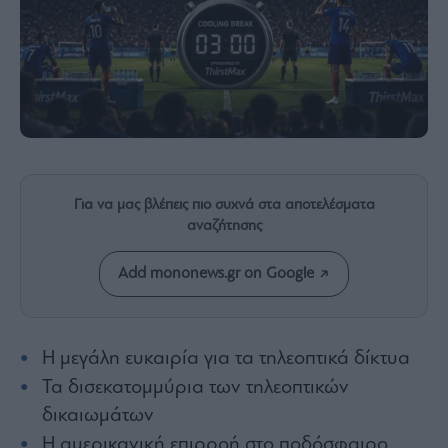
Rumors
ESG
Today
Mononews2030
Άρθρα
Συνεντεύξεις
Για να μας βλέπεις πιο συχνά στα αποτελέσματα
αναζήτησης
Add mononews.gr on Google
Les
Bons
Vivants
Auto
Η μεγάλη ευκαιρία για τα τηλεοπτικά δίκτυα
Life
Τα δισεκατομμύρια των τηλεοπτικών
&
Style
δικαιωμάτων
Υγεία
Η αμερικανική επιρροή στο ποδόσφαιρο