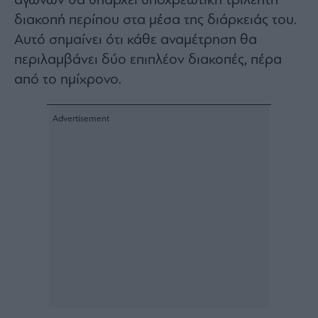
αγώνων θα υπάρχει υποχρεωτική τρίλεπτη
Buy-
Hold-
διακοπή περίπου στα μέσα της διάρκειάς του.
Sell
Αυτό σημαίνει ότι κάθε αναμέτρηση θα
The
περιλαμβάνει δύο επιπλέον διακοπές, πέρα
Value
από το ημίχρονο.
Investor
Crypto
Χρηματιστηριακές
Ανακοινώσεις
Creative
Content
Branded
Content
Reports
&
Branded
Content
Calendar