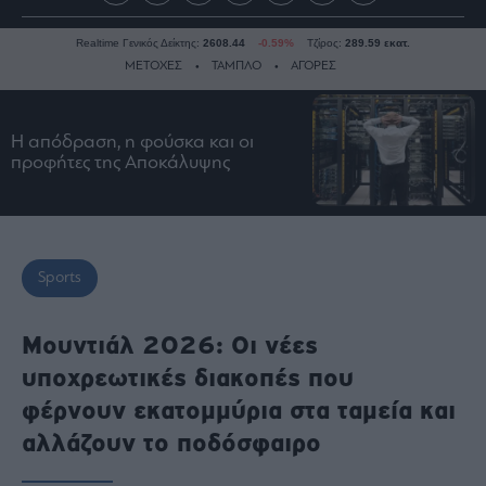
Realtime Γενικός Δείκτης:
2608.44
-0.59%
Τζίρος:
289.59 εκατ.
ΜΕΤΟΧΕΣ
ΤΑΜΠΛΟ
ΑΓΟΡΕΣ
Η απόδραση, η φούσκα και οι
Ειδήσεις
προφήτες της Αποκάλυψης
Οικονομία
Business
Τράπεζες
Ναυτιλία
Sports
Real
Estate
Μουντιάλ 2026: Οι νέες
Ενέργεια
υποχρεωτικές διακοπές που
Πολιτική
φέρνουν εκατομμύρια στα ταμεία και
Πολιτισμός
αλλάζουν το ποδόσφαιρο
Κοινωνία
Law