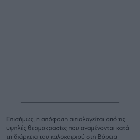
Monocle
Media
Lab
Mononews100
Εγγραφείτε
στο
Newsletter
του
mononews.gr
Επισήμως, η απόφαση αιτιολογείται από τις
By
υψηλές θερμοκρασίες που αναμένονται κατά
submitting
your
τη διάρκεια του καλοκαιριού στη Βόρεια
email,
you