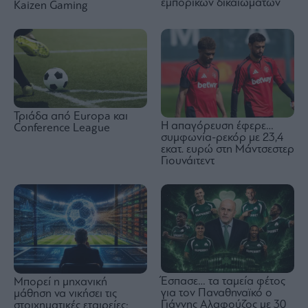
εμπορικών δικαιωμάτων
Kaizen Gaming
Τριάδα από Europa και
Η απαγόρευση έφερε…
Conference League
συμφωνία-ρεκόρ με 23,4
εκατ. ευρώ στη Μάντσεστερ
Γιουνάιτεντ
Έσπασε… τα ταμεία φέτος
Μπορεί η μηχανική
για τον Παναθηναϊκό ο
μάθηση να νικήσει τις
Γιάννης Αλαφούζος με 30
στοιχηματικές εταιρείες;