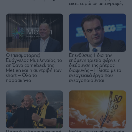
εκατ. ευρώ σε μεταγραφές
Ο (πεισματάρης)
Επενδύσεις 1 δισ. την
Ευάγγελος Μυτιληναίος, το
επόμενη τριετία φέρνει η
απίθανο comeback της
διεύρυνση της ρήτρας
Μetlen και η συντριβή των
διαφυγής – Η λίστα με τα
short – Όλο το
ενεργειακά έργα που
παρασκήνιο
ενεργοποιούνται