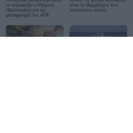
Πόσα έχει δαπανήσει αυτό
Ιταλία: Το φετινό καλοκαίρι
το καλοκαίρι ο Μάριος
είναι το θερμότερο του
Ηλιόπουλος για τις
τελευταίου αιώνα
μεταγραφές της ΑΕΚ
1x
Τραμπ: Ο πόλεμος στο
Δραπετσώνα: Συνελήφθη ο
Ιράν θα τελειώσει σύντομα
πλοίαρχος δεξαμενόπλοιου
για θαλάσσια ρύπανση
στον όρμο Κράκαρη
Σκύρος: Συνελήφθη
63χρονη για την πυρκαγιά
ΗΠΑ: Ο Τραμπ σκοπεύει να
– Από γεννήτρια που