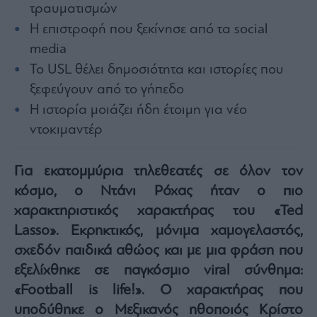
τραυματισμών
Architecture
&
Η επιστροφή που ξεκίνησε από τα social
Design
media
Fashion
Το USL θέλει δημοσιότητα και ιστορίες που
&
ξεφεύγουν από το γήπεδο
Art
Η ιστορία μοιάζει ήδη έτοιμη για νέο
Watches
ντοκιμαντέρ
Yachts
Table
For
Για εκατομμύρια τηλεθεατές σε όλον τον
Two
κόσμο, ο Ντάνι Ρόχας ήταν ο πιο
χαρακτηριστικός χαρακτήρας του «Ted
Lasso». Εκρηκτικός, μόνιμα χαμογελαστός,
Μετοχές
σχεδόν παιδικά αθώος και με μια φράση που
Αγορές
εξελίχθηκε σε παγκόσμιο viral σύνθημα:
Trader's
«Football is life!». Ο χαρακτήρας που
book
υποδύθηκε ο Μεξικανός ηθοποιός Κρίστο