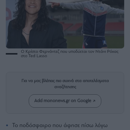
Rumors
ESG
Today
Mononews2030
Άρθρα
Συνεντεύξεις
Ο Κρίστο Φερνάντεζ που υποδύεται τον Ντάνι Ρόχας
στο Ted Lasso
Les
Για να μας βλέπεις πιο συχνά στα αποτελέσματα
Bons
αναζήτησης
Vivants
Auto
Add mononews.gr on Google
Life
&
Style
Το ποδόσφαιρο που άφησε πίσω λόγω
Υγεία