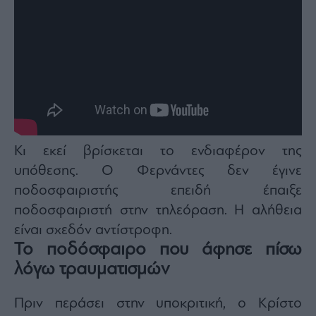
ας
οι
ήσης
4
news.gr
ghts
rved
Κι εκεί βρίσκεται το ενδιαφέρον της
υπόθεσης. Ο Φερνάντες δεν έγινε
ποδοσφαιριστής επειδή έπαιξε
ποδοσφαιριστή στην τηλεόραση. Η αλήθεια
είναι σχεδόν αντίστροφη.
Το ποδόσφαιρο που άφησε πίσω
λόγω τραυματισμών
Πριν περάσει στην υποκριτική, ο Κρίστο