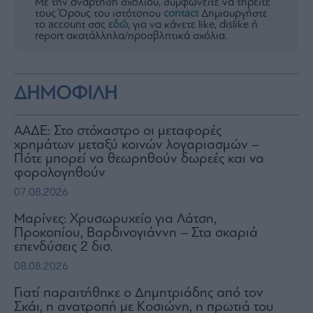
Με την ανάρτηση σχολίου, συμφωνείτε να τηρείτε
τους Όρους του ιστότοπου
contact
Δημιουργήστε
το account σας
εδώ
, για να κάνετε like, dislike ή
report ακατάλληλα/προσβλητικά σχόλια.
ΔΗΜΟΦΙΛΗ
ΑΑΔΕ: Στο στόχαστρο οι μεταφορές
χρημάτων μεταξύ κοινών λογαριασμών –
Πότε μπορεί να θεωρηθούν δωρεές και να
φορολογηθούν
07.08.2026
Μαρίνες: Χρυσωρυχείο για Λάτση,
Προκοπίου, Βαρδινογιάννη – Στα σκαριά
επενδύσεις 2 δισ.
08.08.2026
Γιατί παραιτήθηκε ο Δημητριάδης από τον
Σκάι, η ανατροπή με Κοσιώνη, η πρωτιά του