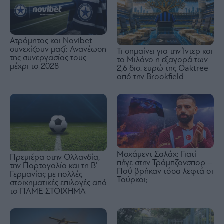
Ατρόμητος και Novibet
συνεχίζουν μαζί: Ανανέωση
Τι σημαίνει για την Ίντερ και
της συνεργασίας τους
το Μιλάνο η εξαγορά των
μέχρι το 2028
2,6 δισ. ευρώ της Oaktree
από την Brookfield
Μοχάμεντ Σαλάχ: Γιατί
Πρεμιέρα στην Ολλανδία,
πήγε στην Τράμπζονσπορ –
την Πορτογαλία και τη Β’
Πού βρήκαν τόσα λεφτά οι
Γερμανίας με πολλές
Τούρκοι;
στοιχηματικές επιλογές από
το ΠΑΜΕ ΣΤΟΙΧΗΜΑ