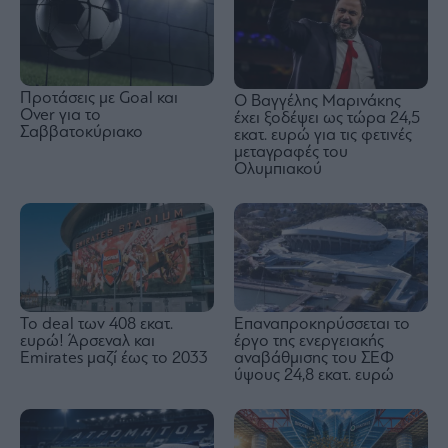
Προτάσεις με Goal και
Ο Βαγγέλης Μαρινάκης
Over για το
έχει ξοδέψει ως τώρα 24,5
Σαββατοκύριακο
εκατ. ευρώ για τις φετινές
μεταγραφές του
Ολυμπιακού
To deal των 408 εκατ.
Επαναπροκηρύσσεται το
ευρώ! Άρσεναλ και
έργο της ενεργειακής
Emirates μαζί έως το 2033
αναβάθμισης του ΣΕΦ
ύψους 24,8 εκατ. ευρώ