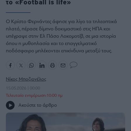
το «Football is life»
Bloomberg
Financial
Ο Κρίστο Φερνάντες άφησε για λίγο τα τηλεοπτικά
Times
πλατό, πέρασε δίμηνο δοκιμαστικό στις ΗΠΑ και
υπέγραψε στην Ελ Πάσο Λοκομοτίβ, σε μια ιστορία
όπου η μυθοπλασία και το επαγγελματικό
The
ποδόσφαιρο μπλέκονται επικίνδυνα μεταξύ τους.
Wiseman
Room
301
My
Νίκος Μποζιονέλος
Story
15.05.2026 | 00:00
Media
Τελευταία ενημέρωση:10:00 πμ
Winners
Ακούστε το άρθρο
&
Losers
Επι-
θετικά