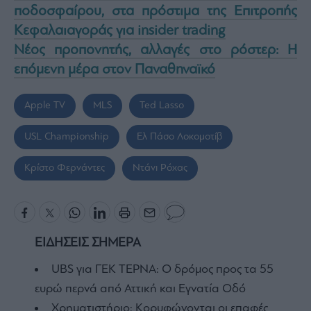
ποδοσφαίρου, στα πρόστιμα της Επιτροπής
Κεφαλαιαγοράς για insider trading
Νέος προπονητής, αλλαγές στο ρόστερ: Η
επόμενη μέρα στον Παναθηναϊκό
Apple TV
MLS
Ted Lasso
USL Championship
Ελ Πάσο Λοκομοτίβ
Κρίστο Φερνάντες
Ντάνι Ρόχας
ΕΙΔΗΣΕΙΣ ΣΗΜΕΡΑ
UBS για ΓΕΚ ΤΕΡΝΑ: Ο δρόμος προς τα 55
ευρώ περνά από Αττική και Εγνατία Οδό
Χρηματιστήριο: Κορυφώνονται οι επαφές