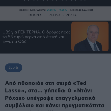
Realtime Γενικός Δείκτης:
2615.07
0.25%
Τζίρος:
204.31 εκατ.
ΜΕΤΟΧΕΣ
ΤΑΜΠΛΟ
ΑΓΟΡΕΣ
UBS για ΓΕΚ ΤΕΡΝΑ: Ο δρόμος προς
Ειδήσεις
τα 55 ευρώ περνά από Αττική και
Οικονομία
Εγνατία Οδό
Business
Τράπεζες
Ναυτιλία
Sports
Real
Estate
Ενέργεια
Από ηθοποιός στη σειρά «Ted
Πολιτική
Lasso», στα… γήπεδα: Ο «Ντάνι
Πολιτισμός
Ρόχας» υπέγραψε επαγγελματικό
Κοινωνία
συμβόλαιο και κάνει πραγματικότητα
Law