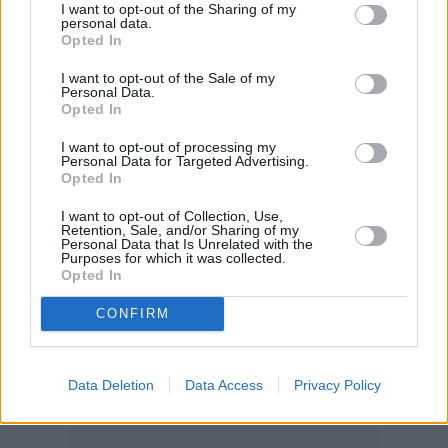
I want to opt-out of the Sharing of my
personal data.
Opted In
I want to opt-out of the Sale of my
Personal Data.
Η Ελ Πάσο Λοκομοτίβ αποφάσισε τελικά να
Opted In
του προσφέρει συμβόλαιο και το γεγονός
I want to opt-out of processing my
Personal Data for Targeted Advertising.
πήρε αμέσως μεγάλες διαστάσεις στα
Opted In
αμερικανικά μέσα ενημέρωσης. Οχι μόνο
I want to opt-out of Collection, Use,
λόγω της αναγνωρισιμότητάς του αλλά επειδή
Retention, Sale, and/or Sharing of my
Personal Data that Is Unrelated with the
η ιστορία «πουλάει» σχεδόν τέλεια στο
Purposes for which it was collected.
σημερινό αθλητικό οικοσύστημα: τηλεόραση,
Opted In
streaming, social media, αθλητισμός και
CONFIRM
προσωπικό comeback μέσα στο ίδιο πακέτο.
Data Deletion
Data Access
Privacy Policy