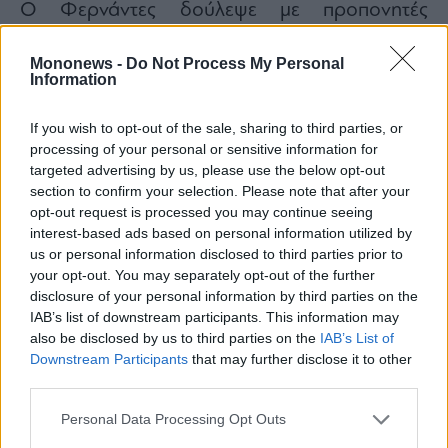
Ο Φερνάντες δούλεψε με προπονητές
φυσικής κατάστασης, συμμετείχε σε sessions
Mononews -
Do Not Process My Personal
με ομάδες που συνδέονται με το MLS και
Information
επιχείρησε να επαναφέρει το σώμα του σε
επαγγελματικά επίπεδα μετά από χρόνια εκτός
If you wish to opt-out of the sale, sharing to third parties, or
πραγματικού ανταγωνισμού. Το πιο δύσκολο
processing of your personal or sensitive information for
targeted advertising by us, please use the below opt-out
σημείο σε τέτοιες περιπτώσεις δεν είναι η
section to confirm your selection. Please note that after your
τεχνική κατάρτιση αλλά η ένταση του
opt-out request is processed you may continue seeing
επαγγελματικού ρυθμού, οι
interest-based ads based on personal information utilized by
us or personal information disclosed to third parties prior to
επαναλαμβανόμενες επιβαρύνσεις και η
your opt-out. You may separately opt-out of the further
προσαρμογή στις απαιτήσεις αποδυτηρίων.
disclosure of your personal information by third parties on the
IAB’s list of downstream participants. This information may
also be disclosed by us to third parties on the
IAB’s List of
Downstream Participants
that may further disclose it to other
third parties.
Personal Data Processing Opt Outs