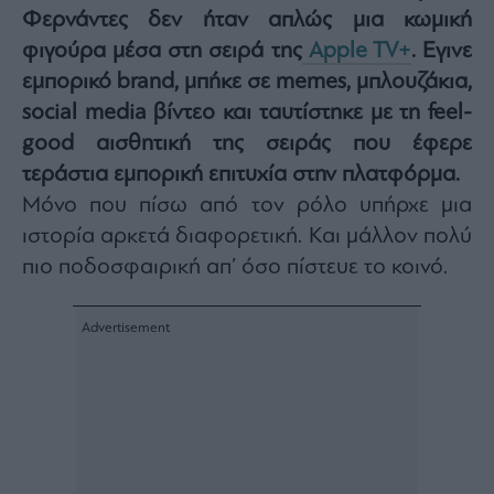
Buy-
Φερνάντες δεν ήταν απλώς μια κωμική
Hold-
Sell
φιγούρα μέσα στη σειρά της
Apple TV+
. Εγινε
εμπορικό brand, μπήκε σε memes, μπλουζάκια,
The
Value
social media βίντεο και ταυτίστηκε με τη feel-
Investor
good αισθητική της σειράς που έφερε
Crypto
τεράστια εμπορική επιτυχία στην πλατφόρμα.
Χρηματιστηριακές
Μόνο που πίσω από τον ρόλο υπήρχε μια
Ανακοινώσεις
ιστορία αρκετά διαφορετική. Και μάλλον πολύ
πιο ποδοσφαιρική απ’ όσο πίστευε το κοινό.
Creative
Content
Branded
Content
Reports
&
Branded
Content
Calendar