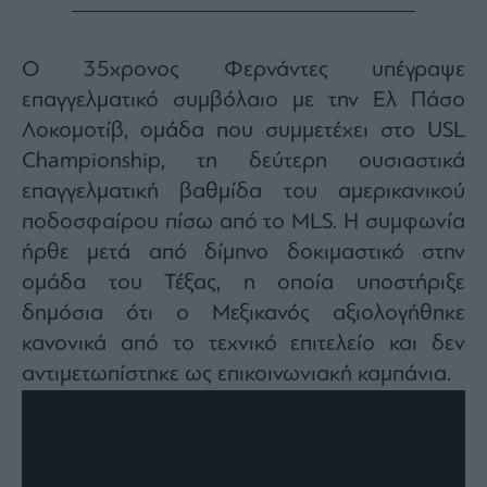
agree
to
our
Terms
and
Ο 35χρονος Φερνάντες υπέγραψε
Privacy
Notice.
επαγγελματικό συμβόλαιο με την Ελ Πάσο
You
can
Λοκομοτίβ, ομάδα που συμμετέχει στο USL
opt
out
at
Championship, τη δεύτερη ουσιαστικά
any
time.
επαγγελματική βαθμίδα του αμερικανικού
This
site
ποδοσφαίρου πίσω από το MLS. Η συμφωνία
is
protected
by
ήρθε μετά από δίμηνο δοκιμαστικό στην
reCAPTCHA
and
ομάδα του Τέξας, η οποία υποστήριξε
the
Google
δημόσια ότι ο Μεξικανός αξιολογήθηκε
Privacy
Policy
and
κανονικά από το τεχνικό επιτελείο και δεν
Terms
of
αντιμετωπίστηκε ως επικοινωνιακή καμπάνια.
Service
apply.
ότητα
ι
ίες