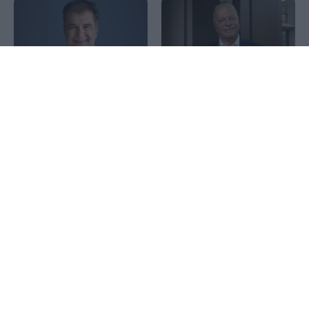
1x
Fourlis: Μεταβιβάζει το
50% εμπορικού κέντρου
Metlen: Στο 9,1% οι
στη Σόφια έναντι 49,35
συνολικές θέσεις short από
εκατ. ευρώ – Αγοραστής η
9,8% στην αρχή της
Trade Estates
εβδομάδας – Μείωσε και η
JP Morgan
Η Σαουδική Αραβία, η
Morgan Stanley: Η Ελλάδα
Τουρκία και το Πακιστάν
ανεβαίνει στην 5η θέση των
υπογράφουν κοινή
αναδυόμενων αγορών –
αμυντική συμφωνία
Οι 7 ελληνικές μετοχές που