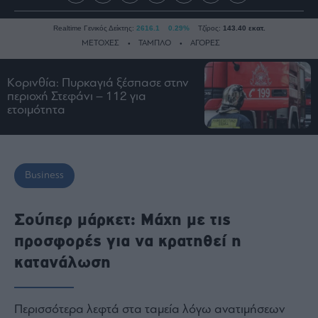
Realtime Γενικός Δείκτης:
2616.1
0.29%
Τζίρος:
143.40 εκατ.
ΜΕΤΟΧΕΣ
ΤΑΜΠΛΟ
ΑΓΟΡΕΣ
Κορινθία: Πυρκαγιά ξέσπασε στην
Ειδήσεις
περιοχή Στεφάνι – 112 για
ετοιμότητα
Οικονομία
Business
Τράπεζες
Business
Ναυτιλία
Real
Estate
Σούπερ μάρκετ: Μάχη με τις
Ενέργεια
προσφορές για να κρατηθεί η
Πολιτική
κατανάλωση
Πολιτισμός
Κοινωνία
Περισσότερα λεφτά στα ταμεία λόγω ανατιμήσεων
Law