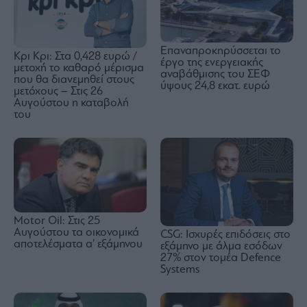
Επαναπροκηρύσσεται το
Κρι Κρι: Στα 0,428 ευρώ /
έργο της ενεργειακής
μετοχή το καθαρό μέρισμα
αναβάθμισης του ΣΕΦ
που θα διανεμηθεί στους
ύψους 24,8 εκατ. ευρώ
μετόχους – Στις 26
Αυγούστου η καταβολή
του
Motor Oil: Στις 25
Αυγούστου τα οικονομικά
CSG: Ισχυρές επιδόσεις στο
αποτελέσματα α’ εξάμηνου
εξάμηνο με άλμα εσόδων
27% στον τομέα Defence
Systems