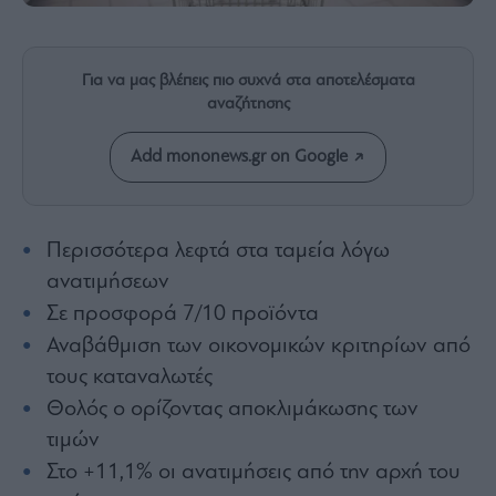
Rumors
ESG
Today
Για να μας βλέπεις πιο συχνά στα αποτελέσματα
Mononews2030
αναζήτησης
Άρθρα
Add mononews.gr on Google
Συνεντεύξεις
Περισσότερα λεφτά στα ταμεία λόγω
ανατιμήσεων
Les
Σε προσφορά 7/10 προϊόντα
Bons
Αναβάθμιση των οικονομικών κριτηρίων από
Vivants
τους καταναλωτές
Auto
Θολός ο ορίζοντας αποκλιμάκωσης των
Life
&
τιμών
Style
Στο +11,1% οι ανατιμήσεις από την αρχή του
Υγεία