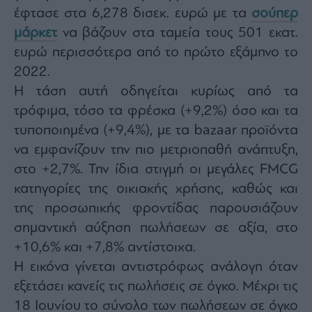
agree
έφτασε στα 6,278 δισεκ. ευρώ με τα
σούπερ
to
our
μάρκετ
να βάζουν στα ταμεία τους 501 εκατ.
Terms
and
Privacy
ευρώ περισσότερα από το πρώτο εξάμηνο το
Notice.
You
2022.
can
opt
Η τάση αυτή οδηγείται κυρίως από τα
out
at
any
τρόφιμα, τόσο τα φρέσκα (+9,2%) όσο και τα
time.
This
τυποποιημένα (+9,4%), με τα bazaar προϊόντα
site
is
να εμφανίζουν την πιο μετριοπαθή ανάπτυξη,
protected
by
reCAPTCHA
στο +2,7%. Την ίδια στιγμή οι μεγάλες FMCG
and
the
κατηγορίες της οικιακής χρήσης, καθώς και
Google
Privacy
της προσωπικής φροντίδας παρουσιάζουν
Policy
and
Terms
σημαντική αύξηση πωλήσεων σε αξία, στο
of
Service
+10,6% και +7,8% αντίστοιχα.
apply.
Η εικόνα γίνεται αντιστρόφως ανάλογη όταν
εξετάσει κανείς τις πωλήσεις σε όγκο. Μέχρι τις
ότητα
ι
18 Ιουνίου το σύνολο των πωλήσεων σε όγκο
ίες