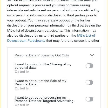
section to confirm your selection. Please note that after your
opt-out request is processed you may continue seeing
Στις 8 Αυγούστου αναμένονται τα νέα στοιχεία
interest-based ads based on personal information utilized by
του Δείκτη Τιμών Καταναλωτή όπου
us or personal information disclosed to third parties prior to
your opt-out. You may separately opt-out of the further
αναμένεται να αποτυπωθεί το κλίμα των
disclosure of your personal information by third parties on the
τιμών, για τον Ιούλιο, ειδικά στον κλάδο
IAB’s list of downstream participants. This information may
διατροφής, που είναι και αυτός που
also be disclosed by us to third parties on the
IAB’s List of
Downstream Participants
that may further disclose it to other
συγκεντρώνει μεγάλο ενδιαφέρον.
third parties.
Με βάση τα προσωρινά στοιχεία της
Eurostat, τα οποία συνήθως αποτελούν
Personal Data Processing Opt Outs
πρόκριμα για το τι θα ανακοινώσει η ΕΛΣΤΑΤ
I want to opt-out of the Sharing of my
personal data.
ο πληθωρισμός εκτιμάται ότι έχει φτάσει στο
Opted In
3,4% σε ετήσια βάση, από 2,8% έναν μήνα
I want to opt-out of the Sale of my
πριν και από 1,8% τον Ιούνιο.
Personal Data.
Σε σχέση, δε, με την πορεία του πληθωρισμού
Opted In
στη ζώνη του ευρώ, σε επιμέρους κατηγορίες,
I want to opt-out of processing my
Personal Data for Targeted Advertising.
τα τρόφιμα, το αλκοόλ και ο καπνός
Opted In