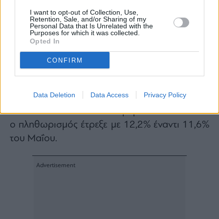
αναμένεται να έχουν τη μεγαλύτερη ετήσια
I want to opt-out of Collection, Use,
άνοδο τον Ιούλιο (10,8%, έναντι 11,6% τον
Retention, Sale, and/or Sharing of my
Personal Data that Is Unrelated with the
Ιούνιο), ακολουθούμενα από τις υπηρεσίες
Purposes for which it was collected.
Opted In
(5,6%, έναντι 5,4% τον Ιούνιο), τα μη
ενεργειακά βιομηχανικά αγαθά (5,0%, έναντι
CONFIRM
5,5% τον Ιούνιο) και την ενέργεια (-6,1%,
έναντι -5,6% τον Ιούνιο).
Data Deletion
Data Access
Privacy Policy
Σε ό,τι αφορά τα τρόφιμα με βάση τα
τελευταία στοιχεία που αφορούν στον Ιούνιο
ο πληθωρισμός έτρεξε με 12,2% έναντι 11,6%
του Μαΐου.