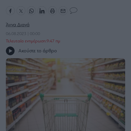
Bloomberg
Financial
Times
Άννα Διανά
06.08.2023 | 00:00
Τελευταία ενημέρωση:9:47 πμ
The
Ακούστε το άρθρο
Wiseman
Room
301
My
Story
Media
Winners
&
Losers
Επι-
θετικά