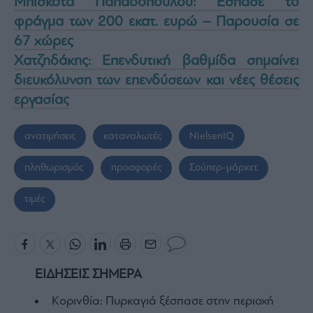
Μπισκότα Παπαδοπούλου: Έσπασε το
φράγμα των 200 εκατ. ευρώ – Παρουσία σε
67 χώρες
Χατζηδάκης: Επενδυτική βαθμίδα σημαίνει
διευκόλυνση των επενδύσεων και νέες θέσεις
εργασίας
ανατιμήσεις
καταναλωτές
ΝielsenIQ
πληθωρισμός
προσφορές
Σούπερ-μάρκετ
τιμές
ΕΙΔΗΣΕΙΣ ΣΗΜΕΡΑ
Κορινθία: Πυρκαγιά ξέσπασε στην περιοχή