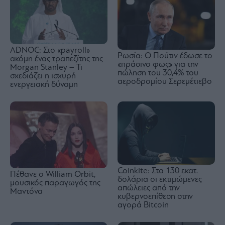
ADNOC: Στο «payroll»
Ρωσία: Ο Πούτιν έδωσε το
ακόμη ένας τραπεζίτης της
«πράσινο φως» για την
Morgan Stanley – Τι
πώληση του 30,4% του
σχεδιάζει η ισχυρή
αεροδρομίου Σερεμέτιεβο
ενεργειακή δύναμη
Coinkite: Στα 130 εκατ.
Πέθανε ο William Orbit,
δολάρια οι εκτιμώμενες
μουσικός παραγωγός της
απώλειες από την
Μαντόνα
κυβερνοεπίθεση στην
αγορά Bitcoin