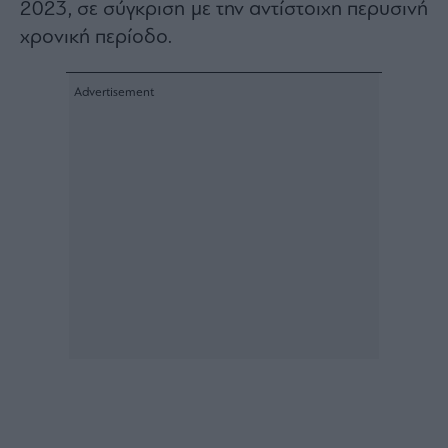
Buy-
2023, σε σύγκριση με την αντίστοιχη περυσινή
Hold-
χρονική περίοδο.
Sell
The
Value
Investor
Crypto
Χρηματιστηριακές
Ανακοινώσεις
Creative
Content
Branded
Content
Reports
&
Branded
Content
Calendar