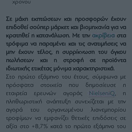
χρόνου
Architecture
&
Design
Σε μάχη εκπτώσεων και προσφορών έχουν
Fashion
επιδοθεί σούπερ μάρκετ και βιομηχανία για να
&
κρατηθεί η κατανάλωση. Με την
ακρίβεια
στα
Art
τρόφιμα να παραμένει και τις ανατιμήσεις να
Watches
μην έχουν τέλος, η συρρίκνωση του όγκου
Yachts
πωλήσεων και η στροφή σε προϊόντα
Table
ιδιωτικής ετικέτας μόνιμα χαρακτηριστικά.
For
Two
Στο πρώτο εξάμηνο του έτους, σύμφωνα με
πρόσφατα στοιχεία που δημοσίευσε η
εταιρεία ερευνών αγοράς
NielseniQ
, η
πληθωριστική ανάπτυξη συνεχίζεται με την
Μετοχές
αγορά του οργανωμένου λιανεμπορίου
Αγορές
τροφίμων να εμφανίζει θετικές επιδόσεις σε
Trader's
book
αξία στο +8,7% κατά το πρώτο εξάμηνο του