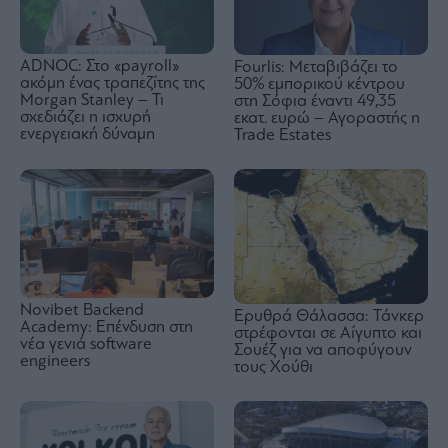
ADNOC: Στο «payroll»
Fourlis: Μεταβιβάζει το
ακόμη ένας τραπεζίτης της
50% εμπορικού κέντρου
Morgan Stanley – Τι
στη Σόφια έναντι 49,35
σχεδιάζει η ισχυρή
εκατ. ευρώ – Αγοραστής η
ενεργειακή δύναμη
Trade Estates
Novibet Backend
Ερυθρά Θάλασσα: Τάνκερ
Academy: Επένδυση στη
στρέφονται σε Αίγυπτο και
νέα γενιά software
Σουέζ για να αποφύγουν
engineers
τους Χούθι