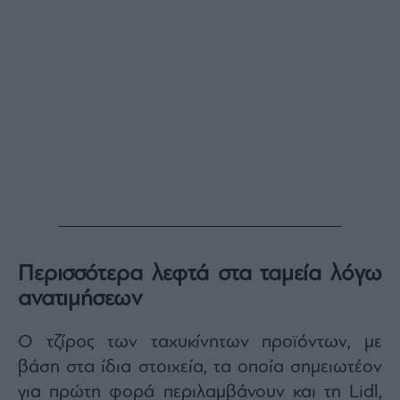
Monocle
Media
Lab
Mononews100
Εγγραφείτε
στο
Newsletter
του
mononews.gr
Περισσότερα λεφτά στα ταμεία λόγω
ανατιμήσεων
Ο τζίρος των ταχυκίνητων προϊόντων, με
By
βάση στα ίδια στοιχεία, τα οποία σημειωτέον
submitting
your
email,
για πρώτη φορά περιλαμβάνουν και τη Lidl,
you