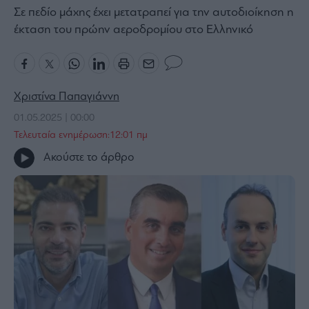
Σε πεδίο μάχης έχει μετατραπεί για την αυτοδιοίκηση η
Bloomberg
έκταση του πρώην αεροδρομίου στο Ελληνικό
Financial
Times
Χριστίνα Παπαγιάννη
The
01.05.2025 | 00:00
Wiseman
Τελευταία ενημέρωση:12:01 πμ
Room
Ακούστε το άρθρο
301
My
Story
Media
Winners
&
Losers
Επι-
θετικά