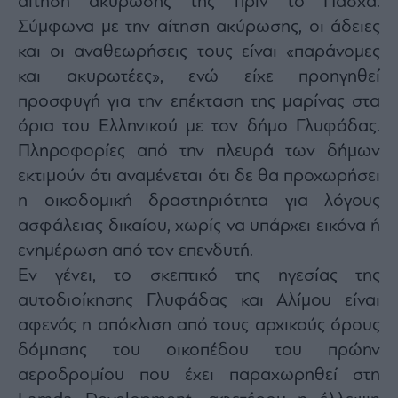
αίτηση ακύρωσής της πριν το Πάσχα.
agree
to
Σύμφωνα με την αίτηση ακύρωσης, οι άδειες
our
Terms
και οι αναθεωρήσεις τους
είναι
«
παράνομες
and
Privacy
και ακυρωτέες
», ενώ είχε προηγηθεί
Notice.
You
can
προσφυγή για την επέκταση της μαρίνας στα
opt
out
όρια του Ελληνικού με τον δήμο Γλυφάδας.
at
any
Πληροφορίες από την πλευρά των δήμων
time.
This
site
εκτιμούν ότι αναμένεται ότι δε θα προχωρήσει
is
protected
η οικοδομική δραστηριότητα για λόγους
by
reCAPTCHA
ασφάλειας δικαίου, χωρίς να υπάρχει εικόνα ή
and
the
Google
ενημέρωση από τον επενδυτή.
Privacy
Policy
Εν γένει, το σκεπτικό της ηγεσίας της
and
Terms
αυτοδιοίκησης Γλυφάδας και Αλίμου είναι
of
Service
apply.
αφενός η απόκλιση από τους αρχικούς όρους
δόμησης του οικοπέδου του πρώην
ότητα
αεροδρομίου που έχει παραχωρηθεί στη
ι
ίες