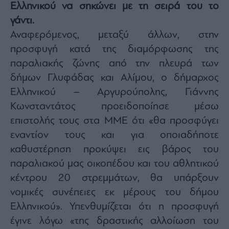
Ελληνικού να σηκώνει με τη σειρά του το
Architecture
γάντι.
&
Design
Αναφερόμενος, μεταξύ άλλων, στην
Fashion
προσφυγή κατά της διαμόρφωσης της
&
παραλιακής ζώνης από την πλευρά των
Art
δήμων Γλυφάδας και Αλίμου, ο δήμαρχος
Watches
Ελληνικού – Αργυρούπολης, Γιάννης
Yachts
Κωνσταντάτος προειδοποίησε μέσω
Table
For
επιστολής τους στα ΜΜΕ ότι «θα προσφύγει
Two
εναντίον τους και για οποιαδήποτε
καθυστέρηση προκύψει εις βάρος του
παραλιακού μας οικοπέδου και του αθλητικού
κέντρου 20 στρεμμάτων, θα υπάρξουν
Μετοχές
νομικές συνέπειες εκ μέρους του δήμου
Αγορές
Ελληνικού». Υπενθυμίζεται ότι η προσφυγή
Trader's
book
έγινε λόγω «της δραστικής αλλοίωση του