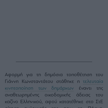
Monocle
Media
Lab
Mononews100
Εγγραφείτε
στο
Newsletter
του
mononews.gr
Αφορμή για τη δημόσια τοποθέτηση του
Γιάννη Κωνσταντάτου στάθηκε η
τελευταία
κινητοποίηση των δημάρχων
έναντι της
αναθεωρημένης οικοδομικής άδειας του
By
submitting
καζίνο Ελληνικού, αφού κατατέθηκε στο ΣτΕ
your
email,
you