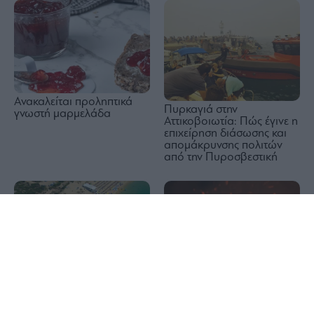
Ανακαλείται προληπτικά
Πυρκαγιά στην
γνωστή μαρμελάδα
Αττικοβοιωτία: Πώς έγινε η
επιχείρηση διάσωσης και
απομάκρυνσης πολιτών
από την Πυροσβεστική
1x
Υπουργείο Υγείας: Τα
Πυρκαγιές: Σε Red Code
απαραίτητα μέτρα
Αττική και άλλες 5 περιοχές
προστασίας πριν από κάθε
την Κυριακή
κολύμβηση