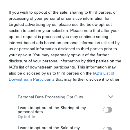
για παράδειγμα το κτίριο των ΑμεΑ, το κλειστό
If you wish to opt-out of the sale, sharing to third parties, or
γήπεδο μπάσκετ, το Παγκόσμιο Μέγαρο
processing of your personal or sensitive information for
Ποντιακού Ελληνισμού και η μελέτη για το νέο
targeted advertising by us, please use the below opt-out
Δημαρχείο. Η διοίκηση της
Lamda –
που
section to confirm your selection. Please note that after your
opt-out request is processed you may continue seeing
ακόμα δεν έχει πάρει θέση για τις εν λόγω
interest-based ads based on personal information utilized by
προσφυγές – έχει πολλάκις αναφερθεί στα
us or personal information disclosed to third parties prior to
οφέλη από τα έργα υποδομής του Ελληνικού,
your opt-out. You may separately opt-out of the further
disclosure of your personal information by third parties on the
όπως είναι η διευθέτηση του ρέματος
IAB’s list of downstream participants. This information may
Τραχώνων στον Άλιμο και τα συνοδά
also be disclosed by us to third parties on the
IAB’s List of
αντιπλημμυρικά έργα.
Downstream Participants
that may further disclose it to other
third parties.
Personal Data Processing Opt Outs
I want to opt-out of the Sharing of my
personal data.
Opted In
I want to opt-out of the Sale of my