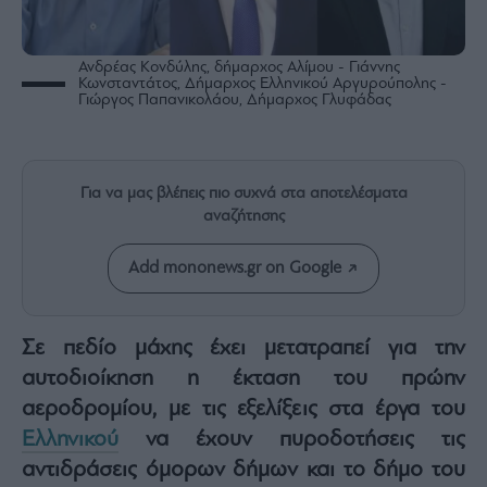
Rumors
ESG
Today
Ανδρέας Κονδύλης, δήμαρχος Αλίμου - Γιάννης
Κωνσταντάτος, Δήμαρχος Ελληνικού Αργυρούπολης -
Mononews2030
Γιώργος Παπανικολάου, Δήμαρχος Γλυφάδας
Άρθρα
Συνεντεύξεις
Για να μας βλέπεις πιο συχνά στα αποτελέσματα
αναζήτησης
Add mononews.gr on Google
Les
Bons
Vivants
Σε πεδίο μάχης έχει μετατραπεί για την
Auto
αυτοδιοίκηση η έκταση του πρώην
Life
αεροδρομίου, με τις εξελίξεις στα έργα του
&
Ελληνικού
να έχουν πυροδοτήσεις τις
Style
αντιδράσεις όμορων δήμων και το δήμο του
Υγεία