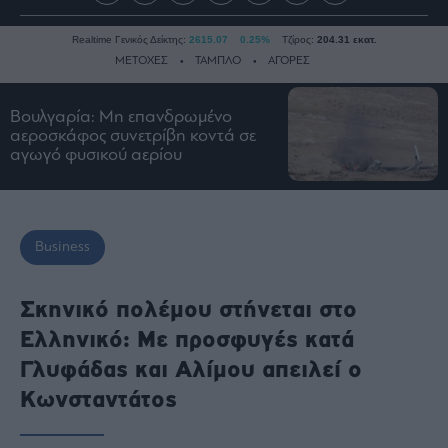
Realtime Γενικός Δείκτης:
2615.07
0.25%
Τζίρος:
204.31 εκατ.
ΜΕΤΟΧΕΣ
ΤΑΜΠΛΟ
ΑΓΟΡΕΣ
Βουλγαρία: Μη επανδρωμένο
Ειδήσεις
αεροσκάφος συνετρίβη κοντά σε
αγωγό φυσικού αερίου
Οικονομία
Business
Τράπεζες
Business
Ναυτιλία
Real
Estate
Σκηνικό πολέμου στήνεται στο
Ενέργεια
Ελληνικό: Με προσφυγές κατά
Πολιτική
Γλυφάδας και Αλίμου απειλεί ο
Πολιτισμός
Κωνσταντάτος
Κοινωνία
Law