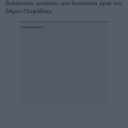
Buy-
θαλάσσιου μετώπου στα διοικητικά όρια του
Hold-
δήμου Γλυφάδας»
Sell
The
Value
Investor
Crypto
Χρηματιστηριακές
Ανακοινώσεις
Creative
Content
Branded
Content
Reports
&
Branded
Content
Calendar