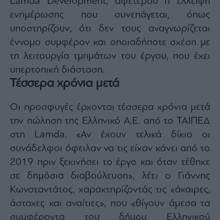
Lamda Development,
αφετέρου η έλλειψη
ας
ενημέρωσης που συνεπάγεται, όπως
οι
ήσης
υποστηρίζουν, ότι δεν τους αναγνωρίζεται
έννομο συμφέρον και οποιαδήποτε σχέση με
4
τη λειτουργία τμημάτων του έργου, που έχει
news.gr
ghts
υπερτοπική διάσταση.
rved
Τέσσερα χρόνια μετά
Οι προσφυγές έρχονται τέσσερα χρόνια μετά
την πώληση της Ελληνικό Α.Ε. από το ΤΑΙΠΕΔ
στη
Lamda.
«Α
ν έχουν τελικά δίκιο οι
συνάδελφοι όφειλαν να τις είχαν κάνει από το
2019 πριν ξεκινήσει το έργο και όταν τέθηκε
σε δημόσια διαβούλευση», λέει ο Γιάννης
Κωνσταντάτος, χαρακτηρίζοντάς τις «άκαιρες,
άστοχες και αναίτιες», που «θίγουν άμεσα τα
συμφέροντα του δήμου Ελληνικού