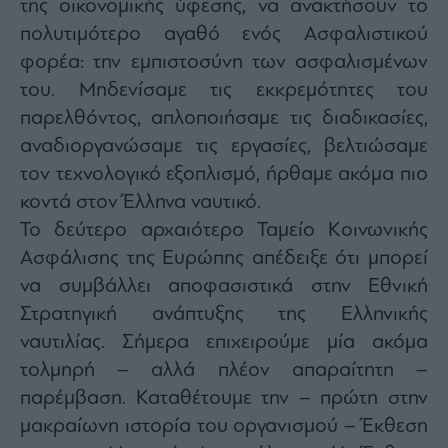
της οικονομικής ύφεσης, να ανακτήσουν το
ας
οι
πολυτιμότερο αγαθό ενός Ασφαλιστικού
ήσης
φορέα: την εμπιστοσύνη των ασφαλισμένων
του. Μηδενίσαμε τις εκκρεμότητες του
4
παρελθόντος, απλοποιήσαμε τις διαδικασίες,
news.gr
ghts
αναδιοργανώσαμε τις εργασίες, βελτιώσαμε
rved
τον τεχνολογικό εξοπλισμό, ήρθαμε ακόμα πιο
κοντά στον Έλληνα ναυτικό.
Το δεύτερο αρχαιότερο Ταμείο Κοινωνικής
Ασφάλισης της Ευρώπης απέδειξε ότι μπορεί
να συμβάλλει αποφασιστικά στην Εθνική
Στρατηγική ανάπτυξης της Ελληνικής
ναυτιλίας. Σήμερα επιχειρούμε μία ακόμα
τολμηρή – αλλά πλέον απαραίτητη –
παρέμβαση. Καταθέτουμε την – πρώτη στην
μακραίωνη ιστορία του οργανισμού – Έκθεση