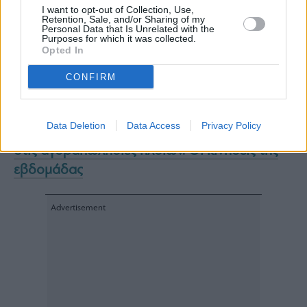
I want to opt-out of Collection, Use,
που τιμούν το ναυτικό επάγγελμα», κατέληξε ο
Retention, Sale, and/or Sharing of my
Personal Data that Is Unrelated with the
κ. Τσαγκαρόπουλος.
Purposes for which it was collected.
Opted In
Διαβάστε επίσης:
Γαβριήλ Αμίτσης: Το 70% των Ελλήνων
CONFIRM
ναυτικών είναι κάτω των 45 ετών, σύμφωνα
με στοιχεία του Ναυτικού Απομαχικού Ταμείου
Data Deletion
Data Access
Privacy Policy
VesselsValue: Πώς διαμορφώθηκαν οι τιμές
στις αγοραπωλησίες πλοίων. Οι κινήσεις της
εβδομάδας