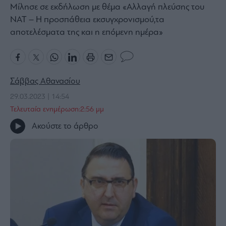
Μίλησε σε εκδήλωση με θέμα «Αλλαγή πλεύσης του
Bloomberg
ΝΑΤ – Η προσπάθεια εκσυγχρονισμού,τα
Financial
αποτελέσματα της και η επόμενη ημέρα»
Times
Σάββας Αθανασίου
The
Wiseman
29.03.2023 | 14:54
Τελευταία ενημέρωση:2:56 μμ
Room
301
Ακούστε το άρθρο
My
Story
Media
Winners
&
Losers
Επι-
θετικά