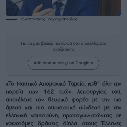
Rumors
ESG
Today
Κωνσταντίνος Τσαγκαρόπουλος
Mononews2030
Άρθρα
Συνεντεύξεις
Για να μας βλέπεις πιο συχνά στα αποτελέσματα
αναζήτησης
Add mononews.gr on Google
Les
«Το Ναυτικό Απομαχικό Ταμείο, καθ΄ όλη την
Bons
Vivants
πορεία των 162 ετών λειτουργίας του,
Auto
αποτέλεσε τον θεσμικό φορέα με την πιο
Life
άμεση και πιο ουσιαστική σύνδεση με την
&
ελληνική ναυτοσύνη, πρωταγωνιστώντας σε
Style
καινοτόμες δράσεις δίπλα στους Έλληνες
Υγεία