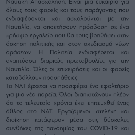
Ναυτική Απασχόληση. Είναι μια ευκαιρία για
agree
to
όλους τους φορείς και τους παράγοντες που
our
Terms
ενδιαφέρονται και ασχολούνται με την
and
Privacy
Notice.
Ναυτιλία, να αποκτήσουν πρόσβαση σε ένα
You
can
χρήσιμο εργαλείο που θα τους βοηθήσει στην
opt
out
άσκηση πολιτικής και στον σχεδιασμό νέων
at
any
time.
δράσεων. Η Πολιτεία ενδιαφέρεται και
This
site
αναπτύσσει διαρκώς πρωτοβουλίες για την
is
protected
Ναυτιλία. Όλες οι επιχειρήσεις και οι φορείς
by
reCAPTCHA
and
καταβάλλουν προσπάθειες.
the
Google
Το ΝΑΤ έρχεται να προσφέρει ένα εφαλτήριο
Privacy
Policy
για μια νέα πορεία. Όλοι διαπιστώνουν πλέον
and
Terms
of
ότι τα τελευταία χρόνια έχει επιτευχθεί ένας
Service
apply.
άθλος στο ΝΑΤ. Εργαζόμενοι, στελέχη και
διοίκηση κατάφεραν μέσα στις δύσκολες
ότητα
συνθήκες της πανδημίας του COVID-19 και
ι
ίες