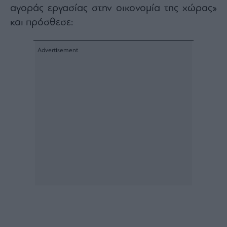
Buy-
αγοράς εργασίας στην οικονομία της χώρας»
Hold-
και πρόσθεσε:
Sell
The
Value
Investor
Crypto
Χρηματιστηριακές
Ανακοινώσεις
Creative
Content
Branded
Content
Reports
&
Branded
Content
Calendar