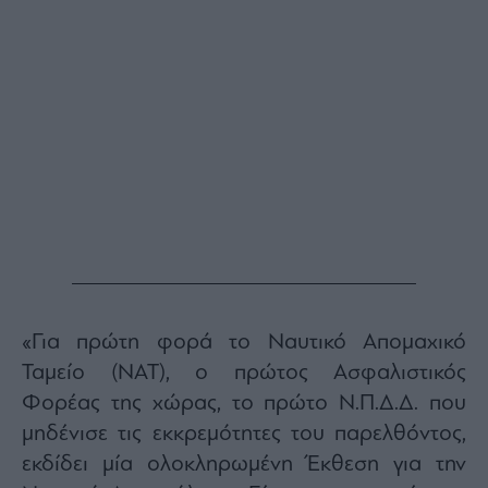
Monocle
Media
Lab
Mononews100
Εγγραφείτε
στο
Newsletter
του
mononews.gr
«Για πρώτη φορά το Ναυτικό Απομαχικό
Ταμείο (ΝΑΤ), ο πρώτος Ασφαλιστικός
Φορέας της χώρας, το πρώτο Ν.Π.Δ.Δ. που
μηδένισε τις εκκρεμότητες του παρελθόντος,
By
submitting
εκδίδει μία ολοκληρωμένη Έκθεση για την
your
email,
you