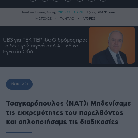
Realtime Γενικός Δείκτης:
2615.07
0.25%
Τζίρος:
204.31 εκατ.
ΜΕΤΟΧΕΣ
ΤΑΜΠΛΟ
ΑΓΟΡΕΣ
UBS για ΓΕΚ ΤΕΡΝΑ: Ο δρόμος προς
Ειδήσεις
τα 55 ευρώ περνά από Αττική και
Οικονομία
Εγνατία Οδό
Business
Τράπεζες
Ναυτιλία
Ναυτιλία
Real
Estate
Ενέργεια
Τσαγκαρόπουλος (ΝΑΤ): Μηδενίσαμε
Πολιτική
τις εκκρεμότητες του παρελθόντος
Πολιτισμός
και απλοποιήσαμε τις διαδικασίες
Κοινωνία
Law