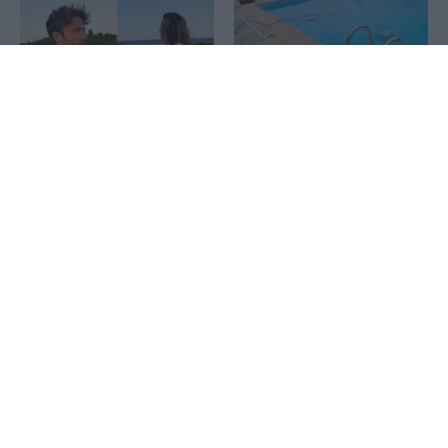
1x
Τραγωδία στην Πάρο:
Διακοπές με yacht για τον
Πνίγηκε 4χρονο παιδί σε
Κωνσταντίνο Αργυρό και
πισίνα beach bar
την Αλεξάνδρα Νίκα
Εριέττα Κούρκουλου
Νέα αποχώρηση από το
Λάτση: «Καμία στιγμή
κόμμα Καρυστιανού: Ο
ευτυχίας δεδομένη»
Νίκος Μπρουτζάκης
καταγγέλλει κλειστή κάστα