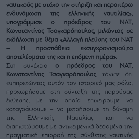
ναυτικούς με στόχο την στήριξη και περαιτέρω
Architecture
&
ενδυνάμωση της ελληνικής ναυτιλίας»,
Design
υπογράμμισε ο πρόεδρος του ΝΑΤ,
Fashion
Κωνσταντίνος Τσαγκαρόπουλος, μιλώντας σε
&
Art
εκδήλωση με θέμα «Αλλαγή πλεύσης του ΝΑΤ
– Η προσπάθεια εκσυγχρονισμού,τα
Watches
αποτελέσματα της και η επόμενη ημέρα».
Yachts
Στη συνέχεια
ο πρόεδρος του ΝΑΤ,
Table
For
Κωνσταντίνος Τσαγκαρόπουλος
, τόνισε ότι
Two
«υπηρετώντας αυτόν τον ιστορικό μας ρόλο,
προχωρήσαμε στη σύνταξη της παρούσας
έκθεσης, με την οποία επιχειρούμε να
Μετοχές
καταγράψουμε – να μετρήσουμε τη δύναμη
Αγορές
της Ελληνικής Ναυτιλίας και να
Trader's
διαπιστώσουμε με αντικειμενικά δεδομένα την
book
πραγματική επιρροή της σύνθετης ναυτικής