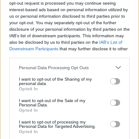
opt-out request is processed you may continue seeing
interest-based ads based on personal information utilized by
us or personal information disclosed to third parties prior to
your opt-out. You may separately opt-out of the further
disclosure of your personal information by third parties on the
IAB’s list of downstream participants. This information may
also be disclosed by us to third parties on the
IAB’s List of
Downstream Participants
that may further disclose it to other
third parties.
Personal Data Processing Opt Outs
Κάθε χρόνο, το ΝΑΤ, ως σύμβουλος της
I want to opt-out of the Sharing of my
personal data.
εκάστοτε κυβέρνησης θα συγκεντρώνει και θα
Opted In
επεξεργάζεται με επιστημονικά εργαλεία και
I want to opt-out of the Sale of my
μεθοδολογίες τους βασικούς άξονες της
Personal Data.
Opted In
ναυτικής αγοράς εργασίας, καταθέτοντας
τεκμηριωμένες εισηγήσεις για την βελτίωση
I want to opt-out of processing my
Personal Data for Targeted Advertising.
της απασχόλησης και της κοινωνικής
Opted In
προστασίας των Ελληνίδων και των Ελλήνων