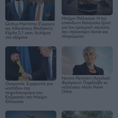
Μαύρη Θάλασσα: Η πιο
επικίνδυνη θαλάσσια ζώνη
Globus Maritime (Γιώργος
για την εμπορική ναυτιλία,
και Αθανάσιος Φειδάκης):
στο στόχαστρο πλοία και
Κέρδη 5,1 εκατ. δολάρια
πληρώματα
στο εξάμηνο
Navios Partners (Αγγελική
Φράγκου): Παρέλαβε το
Ουκρανία: Συμφωνία για
νεότευκτο πλοίο Nave
«ασπίδα» στα
Orbit
πετρελαιοφόρα του
Καζακστάν στη Μαύρη
Θάλασσα