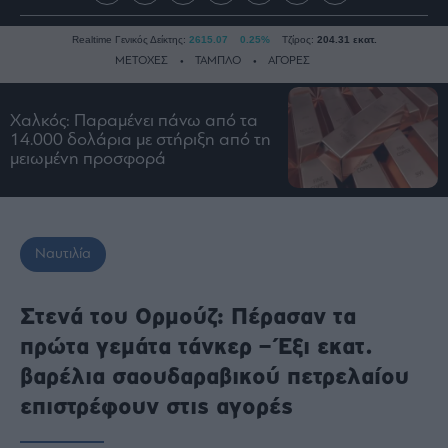
Realtime Γενικός Δείκτης:
2615.07
0.25%
Τζίρος:
204.31 εκατ.
ΜΕΤΟΧΕΣ
ΤΑΜΠΛΟ
ΑΓΟΡΕΣ
Χαλκός: Παραμένει πάνω από τα
Ειδήσεις
14.000 δολάρια με στήριξη από τη
μειωμένη προσφορά
Οικονομία
Business
Τράπεζες
Ναυτιλία
Ναυτιλία
Real
Estate
Στενά του Ορμούζ: Πέρασαν τα
Ενέργεια
πρώτα γεμάτα τάνκερ – Έξι εκατ.
Πολιτική
βαρέλια σαουδαραβικού πετρελαίου
Πολιτισμός
επιστρέφουν στις αγορές
Κοινωνία
Law