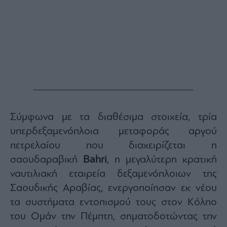
Monocle
Media
Lab
Mononews100
Εγγραφείτε
Σύμφωνα με τα διαθέσιμα στοιχεία, τρία
στο
Newsletter
υπερδεξαμενόπλοια μεταφοράς αργού
του
πετρελαίου που διαχειρίζεται η
mononews.gr
σαουδαραβική
Bahri
, η μεγαλύτερη κρατική
ναυτιλιακή εταιρεία δεξαμενόπλοιων της
Σαουδικής Αραβίας, ενεργοποίησαν εκ νέου
τα συστήματα εντοπισμού τους στον Κόλπο
By
submitting
your
του Ομάν την Πέμπτη, σηματοδοτώντας την
email,
you