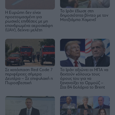
Το Ιράν έδωσε στη
Η Ευρώπη δεν είναι
δημοσιότητα βίντεο με τον
προετοιμασμένη για
Μοτζτάμπα Χαμενεΐ
ρωσικές επιθέσεις με μη
επανδρωμένα αεροσκάφη
(UAV), δείχνει μελέτη
Σε κατάσταση Red Code 7
Το Ιράν αξιώνει οι ΗΠΑ να
περιφέρειες σήμερα
δεχτούν «όλους» τους
Δευτέρα – Σε επιφυλακή η
όρους του για να
Πυροσβεστική
ξανανοίξει το Ορμούζ –
Στα 84 δολάρια το Brent