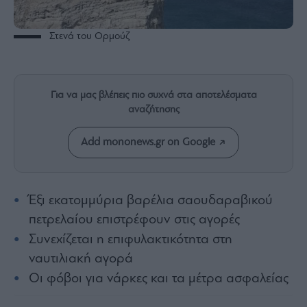
Rumors
ESG
Στενά του Ορμούζ
Today
Mononews2030
Άρθρα
Για να μας βλέπεις πιο συχνά στα αποτελέσματα
Συνεντεύξεις
αναζήτησης
Add mononews.gr on Google
Les
Έξι εκατομμύρια βαρέλια σαουδαραβικού
Bons
Vivants
πετρελαίου επιστρέφουν στις αγορές
Auto
Συνεχίζεται η επιφυλακτικότητα στη
Life
ναυτιλιακή αγορά
&
Οι φόβοι για νάρκες και τα μέτρα ασφαλείας
Style
Υγεία