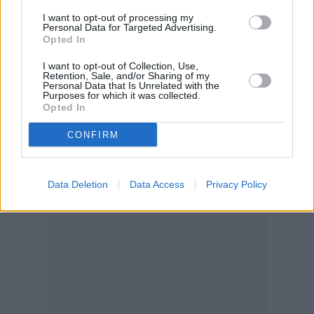
εντοπισμό ναρκών σε θαλάσσιες ζώνες των
I want to opt-out of processing my
Personal Data for Targeted Advertising.
Στενών του Ορμούζ.
Opted In
Οι φόβοι αυτοί διατηρούν σε εγρήγορση
I want to opt-out of Collection, Use,
τόσο τις ναυτιλιακές αρχές όσο και τους
Retention, Sale, and/or Sharing of my
Personal Data that Is Unrelated with the
διεθνείς οργανισμούς που παρακολουθούν
Purposes for which it was collected.
Opted In
την ασφάλεια της ναυσιπλοΐας στην περιοχή.
CONFIRM
Data Deletion
Data Access
Privacy Policy