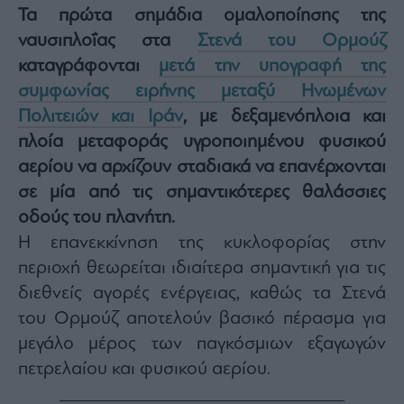
Τα πρώτα σημάδια ομαλοποίησης της
Architecture
&
ναυσιπλοΐας στα
Στενά του Ορμούζ
Design
καταγράφονται
μετά την υπογραφή της
Fashion
συμφωνίας ειρήνης μεταξύ Ηνωμένων
&
Art
Πολιτειών και Ιράν
, με δεξαμενόπλοια και
Watches
πλοία μεταφοράς υγροποιημένου φυσικού
αερίου να αρχίζουν σταδιακά να επανέρχονται
Yachts
σε μία από τις σημαντικότερες θαλάσσιες
Table
For
οδούς του πλανήτη.
Two
Η επανεκκίνηση της κυκλοφορίας στην
περιοχή θεωρείται ιδιαίτερα σημαντική για τις
διεθνείς αγορές ενέργειας, καθώς τα Στενά
Μετοχές
του Ορμούζ αποτελούν βασικό πέρασμα για
Αγορές
μεγάλο μέρος των παγκόσμιων εξαγωγών
Trader's
πετρελαίου και φυσικού αερίου.
book