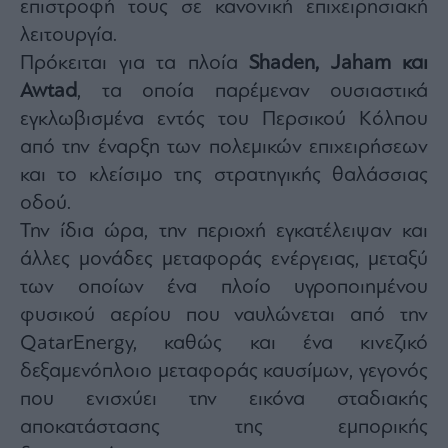
επιστροφή τους σε κανονική επιχειρησιακή
agree
to
λειτουργία.
our
Terms
and
Πρόκειται για τα πλοία
Shaden, Jaham και
Privacy
Notice.
Awtad
, τα οποία παρέμεναν ουσιαστικά
You
can
εγκλωβισμένα εντός του Περσικού Κόλπου
opt
out
at
από την έναρξη των πολεμικών επιχειρήσεων
any
time.
και το κλείσιμο της στρατηγικής θαλάσσιας
This
site
οδού.
is
protected
by
Την ίδια ώρα, την περιοχή εγκατέλειψαν και
reCAPTCHA
and
άλλες μονάδες μεταφοράς ενέργειας, μεταξύ
the
Google
των οποίων ένα πλοίο υγροποιημένου
Privacy
Policy
and
φυσικού αερίου που ναυλώνεται από την
Terms
of
QatarEnergy, καθώς και ένα κινεζικό
Service
apply.
δεξαμενόπλοιο μεταφοράς καυσίμων, γεγονός
που ενισχύει την εικόνα σταδιακής
ότητα
αποκατάστασης της εμπορικής
ι
ίες