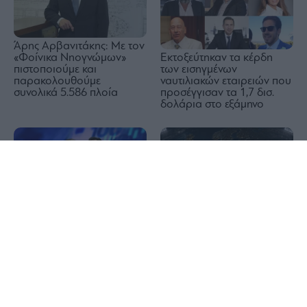
Άρης Αρβανιτάκης: Με τον
Εκτοξεύτηκαν τα κέρδη
«Φοίνικα Νηογνώμων»
των εισηγμένων
πιστοποιούμε και
ναυτιλιακών εταιρειών που
παρακολουθούμε
προσέγγισαν τα 1,7 δισ.
συνολικά 5.586 πλοία
δολάρια στο εξάμηνο
1x
Τραπεζικές μετοχές: Οι
υπεραξίες των 15+2,1 δισ.
Η εβδομάδα των μεγάλων
ευρώ, τα 10 reports και
ρεβάνς (και των εσόδων…)
που φτάνουν τα περιθώρια
για Ολυμπιακό,
ανόδου των τιμών
Παναθηναϊκό και ΠΑΟΚ