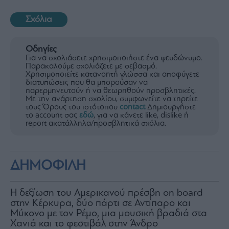
Σχόλια
Οδηγίες
Για να σχολιάσετε χρησιμοποιήστε ένα ψευδώνυμο.
Παρακαλούμε σχολιάζετε με σεβασμό.
Χρησιμοποιείτε κατανοητή γλώσσα και αποφύγετε
διατυπώσεις που θα μπορούσαν να
παρερμηνευτούν ή να θεωρηθούν προσβλητικές.
Με την ανάρτηση σχολίου, συμφωνείτε να τηρείτε
τους Όρους του ιστότοπου
contact
Δημιουργήστε
το account σας
εδώ
, για να κάνετε like, dislike ή
report ακατάλληλα/προσβλητικά σχόλια.
ΔΗΜΟΦΙΛΗ
H δεξίωση του Αμερικανού πρέσβη on board
στην Κέρκυρα, δύο πάρτι σε Αντίπαρο και
Μύκονο με τον Ρέμο, μια μουσική βραδιά στα
Χανιά και το φεστιβάλ στην Άνδρο