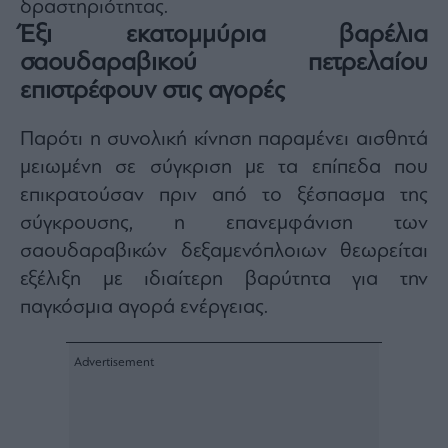
δραστηριότητας.
ας
Έξι εκατομμύρια βαρέλια
οι
ήσης
σαουδαραβικού πετρελαίου
επιστρέφουν στις αγορές
4
news.gr
ghts
Παρότι η συνολική κίνηση παραμένει αισθητά
rved
μειωμένη σε σύγκριση με τα επίπεδα που
επικρατούσαν πριν από το ξέσπασμα της
σύγκρουσης, η επανεμφάνιση των
σαουδαραβικών δεξαμενόπλοιων θεωρείται
εξέλιξη με ιδιαίτερη βαρύτητα για την
παγκόσμια αγορά ενέργειας.