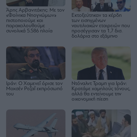
Άρης Αρβανιτάκης: Με τον
Εκτοξεύτηκαν τα κέρδη
«Φοίνικα Νηογνώμων»
των εισηγμένων
πιστοποιούμε και
ναυτιλιακών εταιρειών που
παρακολουθούμε
προσέγγισαν τα 1,7 δισ.
συνολικά 5.586 πλοία
δολάρια στο εξάμηνο
Ιράν: Ο Χαμενεΐ όρισε τον
Ντόναλντ Τραμπ για Ιράν:
Μοχσέν Ρεζαΐ εκπρόσωπό
Κρατάμε χαμηλούς τόνους,
του
αλλά θα εντείνουμε την
οικονομική πίεση