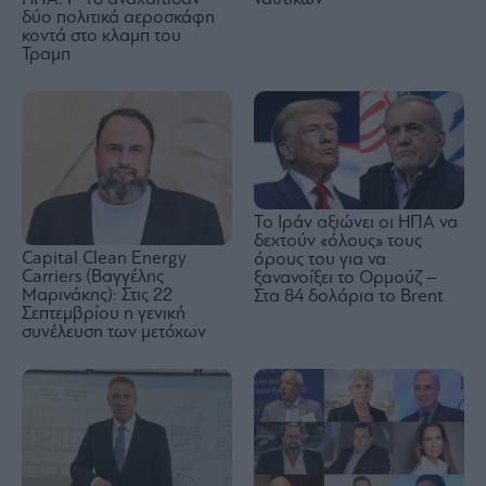
δύο πολιτικά αεροσκάφη
κοντά στο κλαμπ του
Τραμπ
Το Ιράν αξιώνει οι ΗΠΑ να
δεχτούν «όλους» τους
Capital Clean Energy
όρους του για να
Carriers (Βαγγέλης
ξανανοίξει το Ορμούζ –
Μαρινάκης): Στις 22
Στα 84 δολάρια το Brent
Σεπτεμβρίου η γενική
συνέλευση των μετόχων