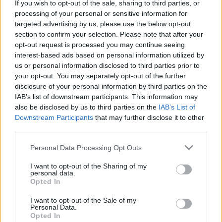
If you wish to opt-out of the sale, sharing to third parties, or
μέχρι να αποσαφηνιστεί πλήρως το νέο
processing of your personal or sensitive information for
targeted advertising by us, please use the below opt-out
πλαίσιο ασφαλείας και οι όροι λειτουργίας της
section to confirm your selection. Please note that after your
ναυσιπλοΐας στα Στενά του Ορμούζ.
opt-out request is processed you may continue seeing
Την ίδια στιγμή, εξακολουθούν να υπάρχουν
interest-based ads based on personal information utilized by
us or personal information disclosed to third parties prior to
διαφορές μεταξύ πλοιοκτητών και ναυλωτών
your opt-out. You may separately opt-out of the further
σχετικά με το ύψος των ναύλων και το κόστος
disclosure of your personal information by third parties on the
μεταφοράς, καθώς οι κίνδυνοι που
IAB’s list of downstream participants. This information may
also be disclosed by us to third parties on the
IAB’s List of
συνδέονται με τη διέλευση από την περιοχή
Downstream Participants
that may further disclose it to other
δεν έχουν εξαλειφθεί πλήρως.
third parties.
Οι φόβοι για νάρκες και τα μέτρα
Personal Data Processing Opt Outs
ασφαλείας
I want to opt-out of the Sharing of my
personal data.
Παρά την αποκλιμάκωση της έντασης, αρκετές
Opted In
ναυτιλιακές εταιρείες εξακολουθούν να
I want to opt-out of the Sale of my
εκφράζουν ανησυχίες για ζητήματα
Personal Data.
Opted In
ασφάλειας, με κυριότερο τον πιθανό