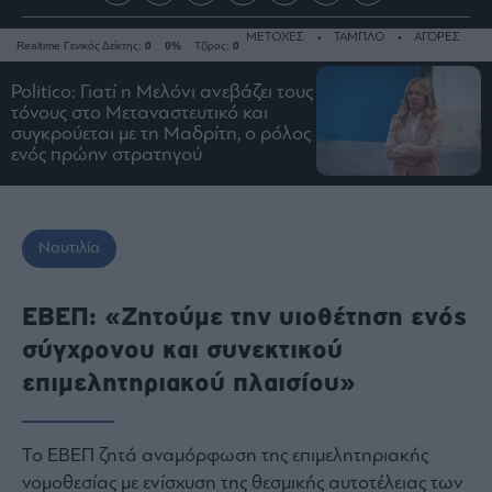
ΜΕΤΟΧΕΣ
ΤΑΜΠΛΟ
ΑΓΟΡΕΣ
Realtime Γενικός Δείκτης:
0
0%
Τζίρος:
0
Politico: Γιατί η Μελόνι ανεβάζει τους
τόνους στο Μεταναστευτικό και
συγκρούεται με τη Μαδρίτη, ο ρόλος
Ειδήσεις
ενός πρώην στρατηγού
Οικονομία
Business
Τράπεζες
Ναυτιλία
Ναυτιλία
Real
ΕΒΕΠ: «Ζητούμε την υιοθέτηση ενός
Estate
σύγχρονου και συνεκτικού
Ενέργεια
επιμελητηριακού πλαισίου»
Πολιτική
Πολιτισμός
Το ΕΒΕΠ ζητά αναμόρφωση της επιμελητηριακής
Κοινωνία
νομοθεσίας με ενίσχυση της θεσμικής αυτοτέλειας των
Law