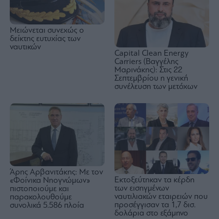
Μειώνεται συνεχώς ο
δείκτης ευτυχίας των
ναυτικών
Capital Clean Energy
Carriers (Βαγγέλης
Μαρινάκης): Στις 22
Σεπτεμβρίου η γενική
συνέλευση των μετόχων
Άρης Αρβανιτάκης: Με τον
Εκτοξεύτηκαν τα κέρδη
«Φοίνικα Νηογνώμων»
των εισηγμένων
πιστοποιούμε και
ναυτιλιακών εταιρειών που
παρακολουθούμε
προσέγγισαν τα 1,7 δισ.
συνολικά 5.586 πλοία
δολάρια στο εξάμηνο