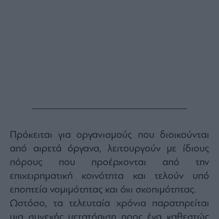
Monocle
Media
Lab
Mononews100
Εγγραφείτε
στο
Newsletter
του
Πρόκειται για οργανισμούς που διοικούνται
mononews.gr
από αιρετά όργανα, λειτουργούν με ίδιους
πόρους που προέρχονται από την
επιχειρηματική κοινότητα και τελούν υπό
εποπτεία νομιμότητας και όχι σκοπιμότητας.
By
submitting
Ωστόσο, τα τελευταία χρόνια παρατηρείται
your
email,
μια συνεχής μετατόπιση προς ένα καθεστώς
you