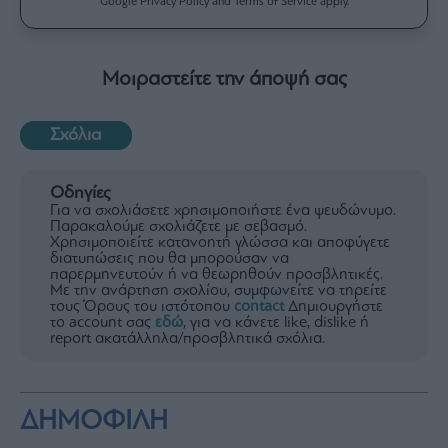
Google Privacy Policy and Terms of Service apply.
Μοιραστείτε την άποψή σας
Σχόλια
Οδηγίες
Για να σχολιάσετε χρησιμοποιήστε ένα ψευδώνυμο.
Παρακαλούμε σχολιάζετε με σεβασμό.
Χρησιμοποιείτε κατανοητή γλώσσα και αποφύγετε
διατυπώσεις που θα μπορούσαν να
παρερμηνευτούν ή να θεωρηθούν προσβλητικές.
Με την ανάρτηση σχολίου, συμφωνείτε να τηρείτε
τους Όρους του ιστότοπου
contact
Δημιουργήστε
το account σας
εδώ
, για να κάνετε like, dislike ή
report ακατάλληλα/προσβλητικά σχόλια.
ΔΗΜΟΦΙΛΗ