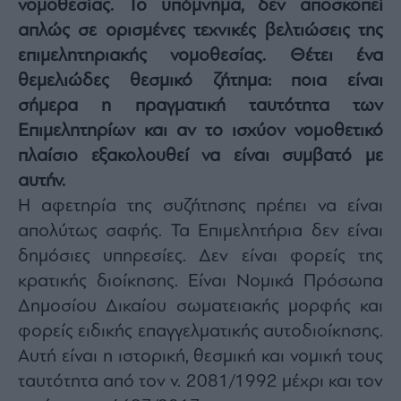
νομοθεσίας. Το υπόμνημα, δεν αποσκοπεί
Architecture
απλώς σε ορισμένες τεχνικές βελτιώσεις της
&
Design
επιμελητηριακής νομοθεσίας. Θέτει ένα
Fashion
θεμελιώδες θεσμικό ζήτημα: ποια είναι
&
σήμερα η πραγματική ταυτότητα των
Art
Επιμελητηρίων και αν το ισχύον νομοθετικό
Watches
πλαίσιο εξακολουθεί να είναι συμβατό με
Yachts
αυτήν.
Table
Η αφετηρία της συζήτησης πρέπει να είναι
For
Two
απολύτως σαφής. Τα Επιμελητήρια δεν είναι
δημόσιες υπηρεσίες. Δεν είναι φορείς της
κρατικής διοίκησης. Είναι Νομικά Πρόσωπα
Δημοσίου Δικαίου σωματειακής μορφής και
Μετοχές
φορείς ειδικής επαγγελματικής αυτοδιοίκησης.
Αγορές
Αυτή είναι η ιστορική, θεσμική και νομική τους
Trader's
ταυτότητα από τον ν. 2081/1992 μέχρι και τον
book