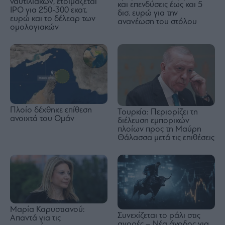
ναυτιλιακών, ετοιμάζεται
και επενδύσεις έως και 5
IPO για 250-300 εκατ.
δισ. ευρώ για την
ευρώ και το δέλεαρ των
ανανέωση του στόλου
ομολογιακών
Πλοίο δέχθηκε επίθεση
Τουρκία: Περιορίζει τη
ανοιχτά του Ομάν
διέλευση εμπορικών
πλοίων προς τη Μαύρη
Θάλασσα μετά τις επιθέσεις
Μαρία Καρυστιανού:
Συνεχίζεται το ράλι στις
Απαντά για τις
αγορές – Νέα άνοδος για