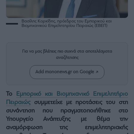
Rumors
ESG
Today
Βασίλης Κορκίδης, πρόεδρος του Εμπορικού και
Βιομηχανικού Επιμελητηρίου Πειραιώς (ΕΒΕΠ)
Mononews2030
Άρθρα
Συνεντεύξεις
Για να μας βλέπεις πιο συχνά στα αποτελέσματα
αναζήτησης
Add mononews.gr on Google
Les
Bons
Το
Εμπορικό και Βιομηχανικό Επιμελητήριο
Vivants
Πειραιώς
συμμετείχε με προτάσεις του στη
Auto
συνάντηση που πραγματοποιήθηκε στο
Life
&
Υπουργείο Ανάπτυξης με θέμα την
Style
αναμόρφωση της επιμελητηριακής
Υγεία