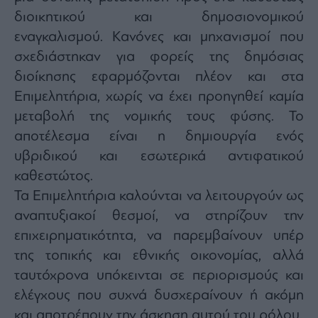
agree
διοικητικού και δημοσιονομικού
to
our
Terms
εναγκαλισμού. Κανόνες και μηχανισμοί που
and
Privacy
σχεδιάστηκαν για φορείς της δημόσιας
Notice.
You
διοίκησης εφαρμόζονται πλέον και στα
can
opt
out
Επιμελητήρια, χωρίς να έχει προηγηθεί καμία
at
any
μεταβολή της νομικής τους φύσης. Το
time.
This
αποτέλεσμα είναι η δημιουργία ενός
site
is
protected
υβριδικού και εσωτερικά αντιφατικού
by
reCAPTCHA
καθεστώτος.
and
the
Τα Επιμελητήρια καλούνται να λειτουργούν ως
Google
Privacy
Policy
αναπτυξιακοί θεσμοί, να στηρίζουν την
and
Terms
επιχειρηματικότητα, να παρεμβαίνουν υπέρ
of
Service
της τοπικής και εθνικής οικονομίας, αλλά
apply.
ταυτόχρονα υπόκεινται σε περιορισμούς και
ελέγχους που συχνά δυσχεραίνουν ή ακόμη
ότητα
ι
και αποτρέπουν την άσκηση αυτού του ρόλου.
ίες