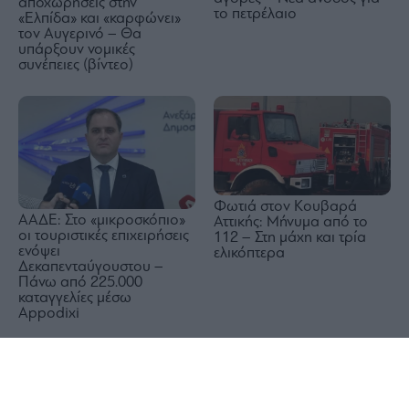
αποχωρήσεις στην
το πετρέλαιο
«Ελπίδα» και «καρφώνει»
τον Αυγερινό – Θα
υπάρξουν νομικές
συνέπειες (βίντεο)
Φωτιά στον Κουβαρά
ΑΑΔΕ: Στο «μικροσκόπιο»
Αττικής: Μήνυμα από το
οι τουριστικές επιχειρήσεις
112 – Στη μάχη και τρία
ενόψει
ελικόπτερα
Δεκαπενταύγουστου –
Πάνω από 225.000
καταγγελίες μέσω
Appodixi
1x