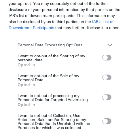
your opt-out. You may separately opt-out of the further
disclosure of your personal information by third parties on the
IAB’s list of downstream participants. This information may
also be disclosed by us to third parties on the
IAB’s List of
Downstream Participants
that may further disclose it to other
third parties.
Personal Data Processing Opt Outs
I want to opt-out of the Sharing of my
personal data.
Opted In
I want to opt-out of the Sale of my
Personal Data.
Δήλωση προέδρου Ε.Β.Ε.Π., Βασίλη Κορκίδη:
Opted In
«Ζητούμε, επομένως, την υιοθέτηση ενός
I want to opt-out of processing my
σύγχρονου και συνεκτικού επιμελητηριακού
Personal Data for Targeted Advertising.
Opted In
πλαισίου, το οποίο θα κατοχυρώνει την
αυτοτέλεια των Επιμελητηρίων, θα περιορίζει
I want to opt-out of Collection, Use,
Retention, Sale, and/or Sharing of my
την κρατική εποπτεία στον έλεγχο
Personal Data that Is Unrelated with the
Purposes for which it was collected.