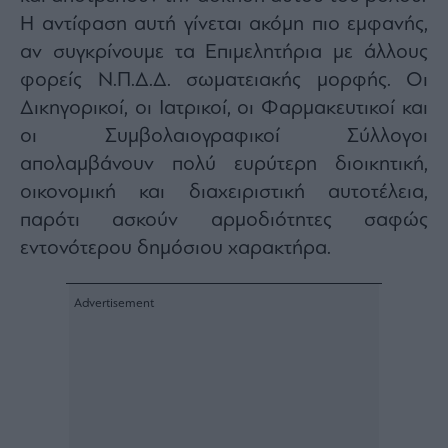
ας
Η αντίφαση αυτή γίνεται ακόμη πιο εμφανής,
οι
ήσης
αν συγκρίνουμε τα Επιμελητήρια με άλλους
φορείς Ν.Π.Δ.Δ. σωματειακής μορφής. Οι
4
Δικηγορικοί, οι Ιατρικοί, οι Φαρμακευτικοί και
news.gr
οι Συμβολαιογραφικοί Σύλλογοι
ghts
rved
απολαμβάνουν πολύ ευρύτερη διοικητική,
οικονομική και διαχειριστική αυτοτέλεια,
παρότι ασκούν αρμοδιότητες σαφώς
εντονότερου δημόσιου χαρακτήρα.