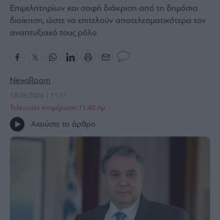
Επιμελητηρίων και σαφή διάκριση από τη δημόσια
Bloomberg
διοίκηση, ώστε να επιτελούν αποτελεσματικότερα τον
Financial
αναπτυξιακό τους ρόλο
Times
NewsRoom
The
Wiseman
18.06.2026 | 11:31
Room
Τελευταία ενημέρωση:11:40 πμ
301
Ακούστε το άρθρο
My
Story
Media
Winners
&
Losers
Επι-
θετικά