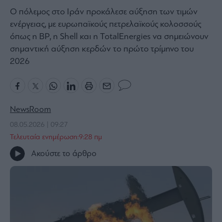
Ο πόλεμος στο Ιράν προκάλεσε αύξηση των τιμών
Bloomberg
ενέργειας, με ευρωπαϊκούς πετρελαϊκούς κολοσσούς
Financial
όπως η BP, η Shell και η TotalEnergies να σημειώνουν
Times
σημαντική αύξηση κερδών το πρώτο τρίμηνο του
2026
The
Wiseman
Room
NewsRoom
301
08.05.2026 | 09:27
My
Τελευταία ενημέρωση:9:28 πμ
Story
Ακούστε το άρθρο
Media
Winners
&
Losers
Επι-
θετικά