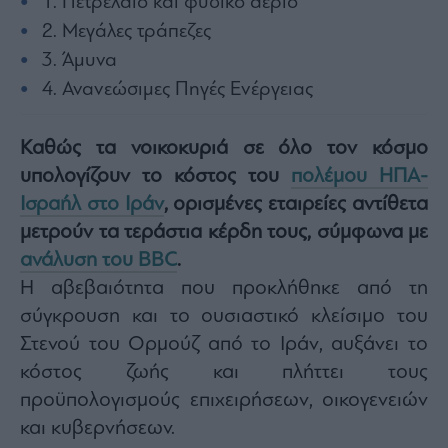
1. Πετρέλαιο και φυσικό αέριο
Architecture
2. Μεγάλες τράπεζες
&
Design
3. Άμυνα
Fashion
4. Ανανεώσιμες Πηγές Ενέργειας
&
Art
Καθώς τα νοικοκυριά σε όλο τον κόσμο
Watches
υπολογίζουν το κόστος του
πολέμου ΗΠΑ-
Yachts
Ισραήλ στο Ιράν
, ορισμένες εταιρείες αντίθετα
Table
μετρούν τα τεράστια κέρδη τους, σύμφωνα με
For
Two
ανάλυση του BBC
.
Η αβεβαιότητα που προκλήθηκε από τη
σύγκρουση και το ουσιαστικό κλείσιμο του
Στενού του Ορμούζ από το Ιράν, αυξάνει το
Μετοχές
κόστος ζωής και πλήττει τους
Αγορές
προϋπολογισμούς επιχειρήσεων, οικογενειών
Trader's
book
και κυβερνήσεων.