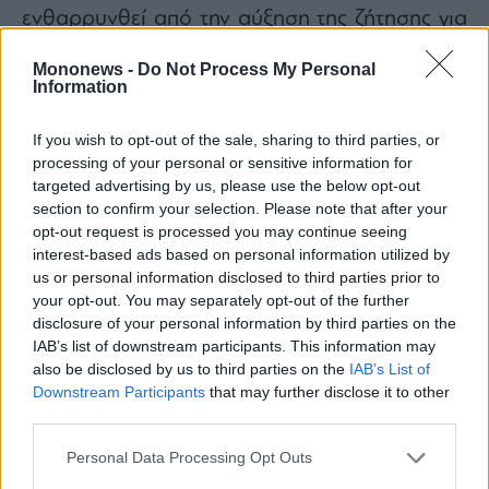
ενθαρρυνθεί από την αύξηση της ζήτησης για
συναλλαγές, με τους επενδυτές να σπεύδουν
Mononews -
Do Not Process My Personal
να εγκαταλείψουν μετοχές και ομόλογα
Information
υψηλότερου κινδύνου και να επενδύσουν σε
περιουσιακά στοιχεία που θεωρούνται
If you wish to opt-out of the sale, sharing to third parties, or
processing of your personal or sensitive information for
ασφαλέστερα. Ο όγκος συναλλαγών έχει
targeted advertising by us, please use the below opt-out
επίσης αυξηθεί από επενδυτές που επιδιώκουν
section to confirm your selection. Please note that after your
να επωφεληθούν από την αστάθεια στις
opt-out request is processed you may continue seeing
interest-based ads based on personal information utilized by
χρηματοπιστωτικές αγορές.
us or personal information disclosed to third parties prior to
«Η αστάθεια που προκάλεσε ο πόλεμος
your opt-out. You may separately opt-out of the further
οδήγησε σε αύξηση των συναλλαγών, καθώς
disclosure of your personal information by third parties on the
IAB’s list of downstream participants. This information may
ορισμένοι επενδυτές πούλησαν μετοχές υπό
also be disclosed by us to third parties on the
IAB’s List of
τον φόβο κλιμάκωσης, ενώ άλλοι αγόρασαν,
Downstream Participants
that may further disclose it to other
συμβάλλοντας στην τροφοδότηση ενός ράλι
third parties.
ανάκαμψης» πρόσθεσε η Στρίτερ.
Personal Data Processing Opt Outs
3. Άμυνα