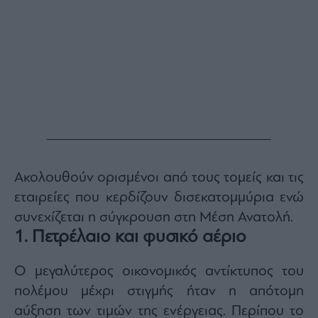
Monocle
Media
Lab
Mononews100
Εγγραφείτε
στο
Ακολουθούν ορισμένοι από τους τομείς και τις
Newsletter
του
εταιρείες που κερδίζουν δισεκατομμύρια ενώ
mononews.gr
συνεχίζεται η σύγκρουση στη Μέση Ανατολή.
1. Πετρέλαιο και φυσικό αέριο
Ο μεγαλύτερος οικονομικός αντίκτυπος του
By
πολέμου μέχρι στιγμής ήταν η απότομη
submitting
your
αύξηση των τιμών της ενέργειας. Περίπου το
email,
you