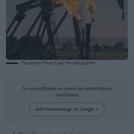
Rumors
ESG
Today
Mononews2030
Άρθρα
Συνεντεύξεις
Πετρέλαιο (Πηγή: Larry MacDougal/AP)
Les
Bons
Για να μας βλέπεις πιο συχνά στα αποτελέσματα
Vivants
αναζήτησης
Auto
Add mononews.gr on Google
Life
&
Style
Υγεία