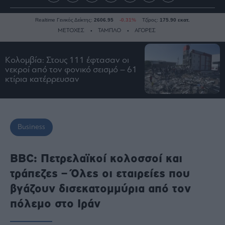
Realtime Γενικός Δείκτης:
2606.95
-0.31%
Τζίρος:
175.90 εκατ.
ΜΕΤΟΧΕΣ
ΤΑΜΠΛΟ
ΑΓΟΡΕΣ
Κολομβία: Στους 111 έφτασαν οι
Ειδήσεις
νεκροί από τον φονικό σεισμό – 61
κτίρια κατέρρευσαν
Οικονομία
Business
Τράπεζες
Ναυτιλία
Business
Real
Estate
BBC: Πετρελαϊκοί κολοσσοί και
Ενέργεια
τράπεζες – Όλες οι εταιρείες που
Πολιτική
βγάζουν δισεκατομμύρια από τον
Πολιτισμός
πόλεμο στο Ιράν
Κοινωνία
Law