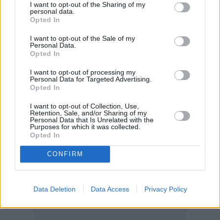
I want to opt-out of the Sharing of my
personal data.
Ένας από τους πιο άμεσους ωφελούμενους σε
Opted In
οποιαδήποτε σύγκρουση είναι ο αμυντικός
I want to opt-out of the Sale of my
τομέας, σύμφωνα με την Έμιλι Σάβιτς,
Personal Data.
Opted In
ανώτερη αναλύτρια στην RSM UK. «Η
I want to opt-out of processing my
σύγκρουση έχει ενισχύσει τα κενά στην
Personal Data for Targeted Advertising.
ικανότητα αεράμυνας, επιταχύνοντας τις
Opted In
επενδύσεις στην πυραυλική άμυνα, σε
I want to opt-out of Collection, Use,
Retention, Sale, and/or Sharing of my
συστήματα αντιμετώπισης μη επανδρωμένων
Personal Data that Is Unrelated with the
Purposes for which it was collected.
αεροσκαφών και σε στρατιωτικό υλικό σε όλη
Opted In
την Ευρώπη και τις ΗΠΑ», δήλωσε στο BBC.
CONFIRM
Data Deletion
Data Access
Privacy Policy