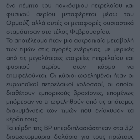
agree
ένα πέμπτο του παγκόσμιου πετρελαίου και
to
our
φυσικού αερίου μεταφέρεται μέσω του
Terms
and
Ορμούζ, αλλά αυτές οι μεταφορές ουσιαστικά
Privacy
Notice.
You
σταμάτησαν στο τέλος Φεβρουαρίου.
can
opt
Το αποτέλεσμα ήταν μια αστραπιαία μεταβολή
out
at
των τιμών στις αγορές ενέργειας, με μερικές
any
time.
This
από τις μεγαλύτερες εταιρείες πετρελαίου και
site
is
φυσικού αερίου στον κόσμο να
protected
by
επωφελούνται. Οι κύριοι ωφελημένοι ήταν οι
reCAPTCHA
and
the
ευρωπαϊκοί πετρελαϊκοί κολοσσοί, οι οποίοι
Google
Privacy
διαθέτουν εμπορικούς βραχίονες, επομένως
Policy
and
μπόρεσαν να επωφεληθούν από τις απότομες
Terms
of
Service
διακυμάνσεις των τιμών που ενίσχυσαν τα
apply.
κέρδη τους.
Τα κέρδη της BP υπερδιπλασιάστηκαν στα 3,2
ότητα
ι
δισεκατομμύρια δολάρια για τους πρώτους
ίες