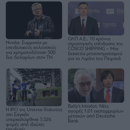
ΟΛΠ Α.Ε.: 10 χρόνια
Nvidia: Συμμαχία με
στρατηγικής επένδυσης της
επενδυτικούς κολοσσούς
COSCO SHIPPING – Μια
για χρηματοδότηση 500
δεκαετία μετασχηματισμού
δισ. δολαρίων στην ΤΝ
για το Λιμάνι του Πειραιά
Bally’s Intralot: Νέες
Η IPO της Unitree Robotics
αγορές 1,01 εκατομμυρίων
στη Σαγκάη
μετοχών από Deutsche
υπερκαλύφθηκε 5.526
Bank
φορές από ιδιώτες
επενδυτές