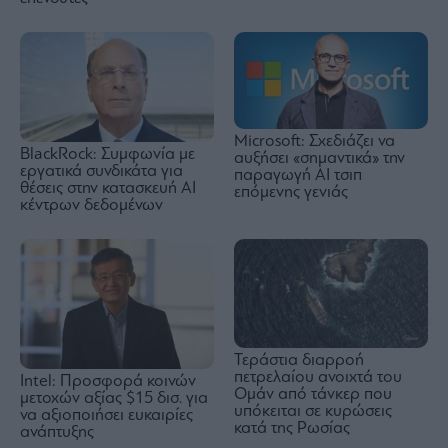
Microsoft: Σχεδιάζει να
BlackRock: Συμφωνία με
αυξήσει «σημαντικά» την
εργατικά συνδικάτα για
παραγωγή AI τσιπ
θέσεις στην κατασκευή AI
επόμενης γενιάς
κέντρων δεδομένων
Τεράστια διαρροή
πετρελαίου ανοιχτά του
Intel: Προσφορά κοινών
Ομάν από τάνκερ που
μετοχών αξίας $15 δισ. για
υπόκειται σε κυρώσεις
να αξιοποιήσει ευκαιρίες
κατά της Ρωσίας
ανάπτυξης