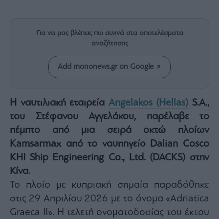
Rumors
ESG
Today
Για να μας βλέπεις πιο συχνά στα αποτελέσματα
Mononews2030
αναζήτησης
Άρθρα
Add mononews.gr on Google
Συνεντεύξεις
Η ναυτιλιακή εταιρεία
Angelakos (Hellas)
S.A.,
του Στέφανου Αγγελάκου, παρέλαβε το
πέμπτο από μια σειρά οκτώ πλοίων
Les
Kamsarmax από το ναυπηγείο Dalian Cosco
Bons
Vivants
KHI Ship Engineering Co., Ltd. (DACKS) στην
Auto
Κίνα.
Life
Το πλοίο με κυπριακή σημαία παραδόθηκε
&
στις 29 Απριλίου 2026 με το όνομα «Adriatica
Style
Graeca II». Η τελετή ονοματοδοσίας του έκτου
Υγεία