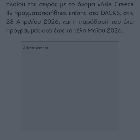
πλοίου της σειράς με το όνομα «Asia Graeca
Architecture
&
II» πραγματοποιήθηκε επίσης στο DACKS, στις
Design
28 Απριλίου 2026, και η παράδοσή του έχει
Fashion
προγραμματιστεί έως τα τέλη Μαΐου 2026.
&
Art
Watches
Yachts
Table
For
Two
Μετοχές
Αγορές
Trader's
book