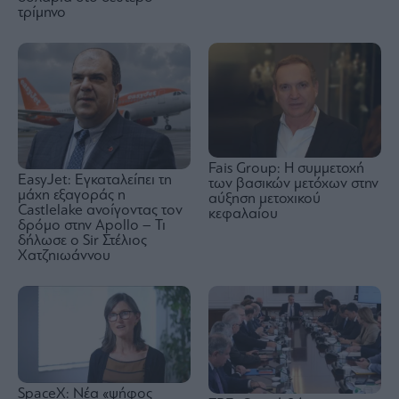
τρίμηνο
Fais Group: Η συμμετοχή
EasyJet: Εγκαταλείπει τη
των βασικών μετόχων στην
μάχη εξαγοράς η
αύξηση μετοχικού
Castlelake ανοίγοντας τον
κεφαλαίου
δρόμο στην Apollo – Τι
δήλωσε ο Sir Στέλιος
Χατζηιωάννου
SpaceΧ: Νέα «ψήφος