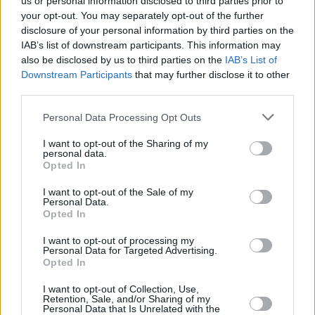
us or personal information disclosed to third parties prior to
your opt-out. You may separately opt-out of the further
disclosure of your personal information by third parties on the
Η Angelakos (Hellas) S.A. εκπροσωπήθηκε
IAB’s list of downstream participants. This information may
επίσης από τον επίτιμο Πρόεδρό της, κ.
also be disclosed by us to third parties on the
IAB’s List of
Downstream Participants
that may further disclose it to other
Ευάγγελο Ελ. Αγγελάκο, τα στελέχη της
third parties.
εταιρείας, η ομάδα ναυπηγών, μηχανικών και
Personal Data Processing Opt Outs
ναυτικών που εργαζόταν επί τόπου, με
επικεφαλής τον Project Manager κ. Παναγιώτη
I want to opt-out of the Sharing of my
personal data.
Μακρή, και τον Πλοίαρχο, τους αξιωματικούς
Opted In
και το πλήρωμα του πλοίου.
I want to opt-out of the Sale of my
Personal Data.
Opted In
I want to opt-out of processing my
Personal Data for Targeted Advertising.
Opted In
I want to opt-out of Collection, Use,
Retention, Sale, and/or Sharing of my
Personal Data that Is Unrelated with the