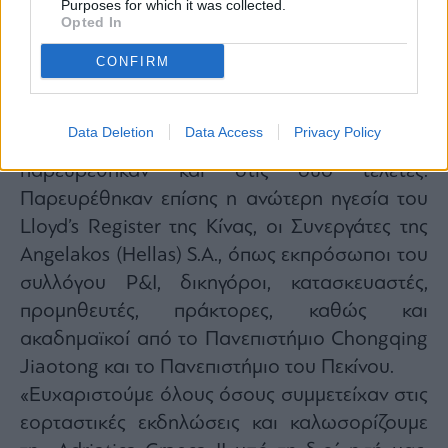
Purposes for which it was collected.
Opted In
CONFIRM
Ο Ανώτερος Αντιπρόεδρος κ. Hirofumi Kuroki
Data Deletion
Data Access
Privacy Policy
και ανώτερα στελέχη του ναυπηγείου
παρευρέθηκαν και στις δύο τελετές.
Παρευρέθηκαν επίσης η ανώτερη ηγεσία του
Lloyd’s Register της Κίνας, οι Συνεργάτες της
Angelakos (Hellas) S.A., όπως εκπρόσωποι του
συλλόγου P&I, δικηγόροι, κατασκευαστές,
προμηθευτές, πράκτορες, καθώς και
ακαδημαϊκοί από το Πανεπιστήμιο Chongqing
Jiaotong και το Πανεπιστήμιο του Πεκίνου.
«Ευχαριστούμε όλους όσους συμμετείχαν στις
εορταστικές εκδηλώσεις και καλωσορίζουμε