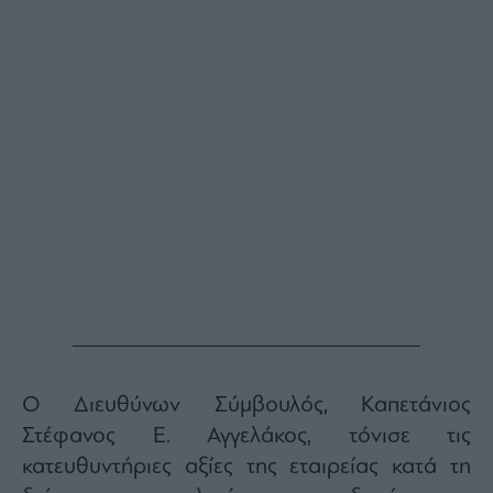
Buy-
Hold-
Sell
The
Value
Investor
Crypto
Χρηματιστηριακές
Ανακοινώσεις
Creative
Content
Branded
Content
Reports
Ο Διευθύνων Σύμβουλός, Καπετάνιος
&
Branded
Στέφανος Ε. Αγγελάκος, τόνισε τις
Content
κατευθυντήριες αξίες της εταιρείας κατά τη
Calendar