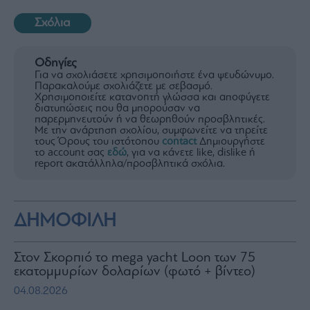
Σχόλια
Οδηγίες
Για να σχολιάσετε χρησιμοποιήστε ένα ψευδώνυμο.
Παρακαλούμε σχολιάζετε με σεβασμό.
Χρησιμοποιείτε κατανοητή γλώσσα και αποφύγετε
διατυπώσεις που θα μπορούσαν να
παρερμηνευτούν ή να θεωρηθούν προσβλητικές.
Με την ανάρτηση σχολίου, συμφωνείτε να τηρείτε
τους Όρους του ιστότοπου
contact
Δημιουργήστε
το account σας
εδώ
, για να κάνετε like, dislike ή
report ακατάλληλα/προσβλητικά σχόλια.
ΔΗΜΟΦΙΛΗ
Στον Σκορπιό το mega yacht Loon των 75
εκατομμυρίων δολαρίων (φωτό + βίντεο)
04.08.2026