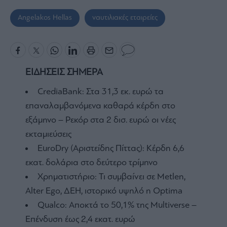
Angelakos Hellas
ναυτιλιακές εταιρείες
ΕΙΔΗΣΕΙΣ ΣΗΜΕΡΑ
CrediaBank: Στα 31,3 εκ. ευρώ τα
επαναλαμβανόμενα καθαρά κέρδη στο
εξάμηνο – Ρεκόρ στα 2 δισ. ευρώ οι νέες
εκταμιεύσεις
EuroDry (Αριστείδης Πίττας): Κέρδη 6,6
εκατ. δολάρια στο δεύτερο τρίμηνο
Χρηματιστήριο: Τι συμβαίνει σε Metlen,
Αlter Ego, ΔΕΗ, ιστορικό υψηλό η Optima
Qualco: Αποκτά το 50,1% της Multiverse –
Επένδυση έως 2,4 εκατ. ευρώ