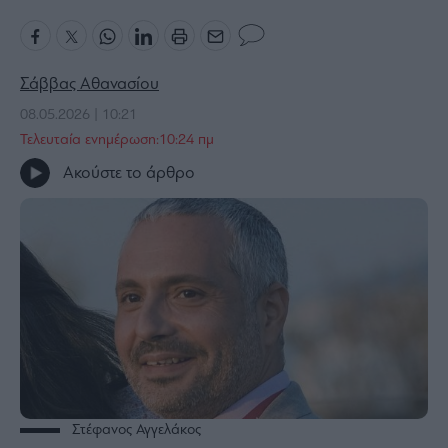
Bloomberg
Financial
Times
Σάββας Αθανασίου
08.05.2026 | 10:21
Τελευταία ενημέρωση:10:24 πμ
The
Ακούστε το άρθρο
Wiseman
Room
301
My
Story
Media
Winners
&
Losers
Επι-
θετικά
Στέφανος Αγγελάκος