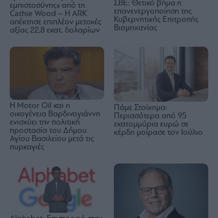
ΣΒΕ: Θετικό βήμα η
εμπιστοσύνης» από τη
επανενεργοποίηση της
Cathie Wood – Η ARK
Κυβερνητικής Επιτροπής
απέκτησε επιπλέον μετοχές
Βιομηχανίας
αξίας 22,8 εκατ. δολαρίων
Η Motor Oil και η
Πάμε Στοίχημα:
οικογένεια Βαρδινογιάννη
Περισσότερα από 95
ενισχύει την πολιτική
εκατομμύρια ευρώ σε
προστασία του Δήμου
κέρδη μοίρασε τον Ιούλιο
Αγίου Βασιλείου μετά τις
πυρκαγιές