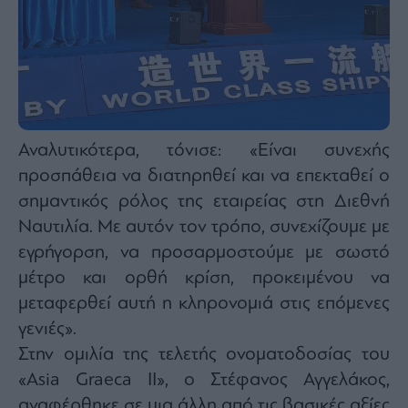
agree
to
our
Terms
and
Privacy
Notice.
You
can
opt
out
at
any
Αναλυτικότερα, τόνισε: «Είναι συνεχής
time.
This
προσπάθεια να διατηρηθεί και να επεκταθεί ο
site
is
protected
σημαντικός ρόλος της εταιρείας στη Διεθνή
by
reCAPTCHA
Ναυτιλία. Με αυτόν τον τρόπο, συνεχίζουμε με
and
the
εγρήγορση, να προσαρμοστούμε με σωστό
Google
Privacy
Policy
μέτρο και ορθή κρίση, προκειμένου να
and
Terms
μεταφερθεί αυτή η κληρονομιά στις επόμενες
of
Service
γενιές».
apply.
Στην ομιλία της τελετής ονοματοδοσίας του
«Asia Graeca II», ο Στέφανος Αγγελάκος,
ότητα
ι
αναφέρθηκε σε μια άλλη από τις βασικές αξίες
ίες