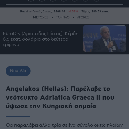
Realtime Γενικός Δείκτης:
2608.44
-0.59%
Τζίρος:
289.59 εκατ.
ΜΕΤΟΧΕΣ
ΤΑΜΠΛΟ
ΑΓΟΡΕΣ
EuroDry (Αριστείδης Πίττας): Κέρδη
Ειδήσεις
6,6 εκατ. δολάρια στο δεύτερο
τρίμηνο
Οικονομία
Business
Τράπεζες
Ναυτιλία
Ναυτιλία
Real
Estate
Angelakos (Hellas): Παρέλαβε το
Ενέργεια
νεότευκτο Adriatica Graeca II που
Πολιτική
ύψωσε την Κυπριακή σημαία
Πολιτισμός
Κοινωνία
Θα παραλάβει άλλα τρία σε ένα σύνολο οκτώ πλοίων
Law