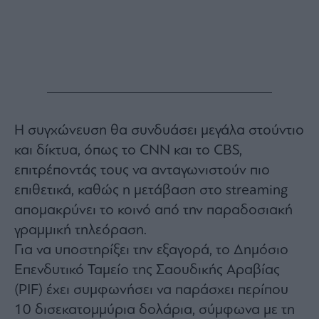
Monocle
Media
Lab
Mononews100
Η συγχώνευση θα συνδυάσει μεγάλα στούντιο
και δίκτυα, όπως το CNN και το CBS,
Εγγραφείτε
στο
επιτρέποντάς τους να ανταγωνιστούν πιο
Newsletter
επιθετικά, καθώς η μετάβαση στο streaming
του
mononews.gr
απομακρύνει το κοινό από την παραδοσιακή
γραμμική τηλεόραση.
Για να υποστηρίξει την εξαγορά, το Δημόσιο
Επενδυτικό Ταμείο της Σαουδικής Αραβίας
By
(PIF) έχει συμφωνήσει να παράσχει περίπου
submitting
your
10 δισεκατομμύρια δολάρια, σύμφωνα με τη
email,
you