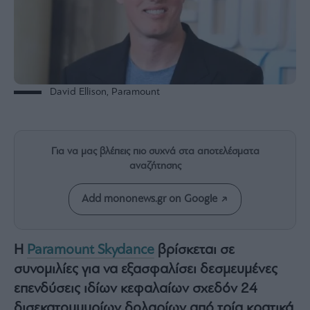
Rumors
ESG
Today
Mononews2030
Άρθρα
David Ellison, Paramount
Συνεντεύξεις
Για να μας βλέπεις πιο συχνά στα αποτελέσματα
αναζήτησης
Les
Add mononews.gr on Google
Bons
Vivants
Auto
Η
Paramount Skydance
βρίσκεται σε
Life
συνομιλίες για να εξασφαλίσει δεσμευμένες
&
Style
επενδύσεις ιδίων κεφαλαίων σχεδόν 24
Υγεία
δισεκατομμυρίων δολαρίων από τρία κρατικά