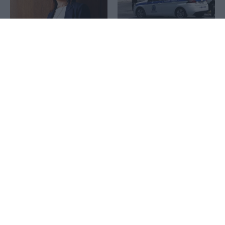
Άνω Λιόσια: Δύο
1x
συλληφθέντες για τον
Ελένη Βρεττου: Ανοιχτή για
θάνατο του 72χρονου –
νέες εξαγορές παραμένει η
Ισχυρίστηκαν ότι έπαθε
CrediaBank – Οι 4
ηλεκτροπληξία
προτεραιότητες της
τράπεζας
ΗΠΑ: Επιτροπή της
Γερουσίας προτείνει
ΑΔΜΗΕ Συμμετοχών: Η
άσκηση διώξεων στον
ΑΔΜΗΕ ΑΕ θα διατηρήσει
Φάουτσι
την τεχνική ηγεσία κατά την
κατασκευή του Great Sea
Interconnector