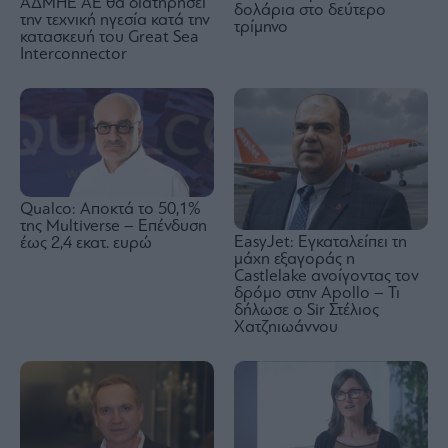
ΑΔΜΗΕ ΑΕ θα διατηρήσει
δολάρια στο δεύτερο
την τεχνική ηγεσία κατά την
τρίμηνο
κατασκευή του Great Sea
Interconnector
Qualco: Αποκτά το 50,1%
της Multiverse – Επένδυση
EasyJet: Εγκαταλείπει τη
έως 2,4 εκατ. ευρώ
μάχη εξαγοράς η
Castlelake ανοίγοντας τον
δρόμο στην Apollo – Τι
δήλωσε ο Sir Στέλιος
Χατζηιωάννου