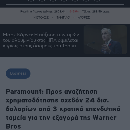
Realtime Γενικός Δείκτης:
2608.44
-0.59%
Τζίρος:
289.59 εκατ.
ΜΕΤΟΧΕΣ
ΤΑΜΠΛΟ
ΑΓΟΡΕΣ
Μαρκ Κάρνεϊ: Η αύξηση των τιμών
Ειδήσεις
του αλουμινίου στις ΗΠΑ οφείλεται
κυρίως στους δασμούς του Τραμπ
Οικονομία
Business
Τράπεζες
Ναυτιλία
Business
Real
Estate
Paramount: Προς αναζήτηση
Ενέργεια
χρηματοδότησης σχεδόν 24 δισ.
Πολιτική
δολαρίων από 3 κρατικά επενδυτικά
Πολιτισμός
ταμεία για την εξαγορά της Warner
Κοινωνία
Bros
Law