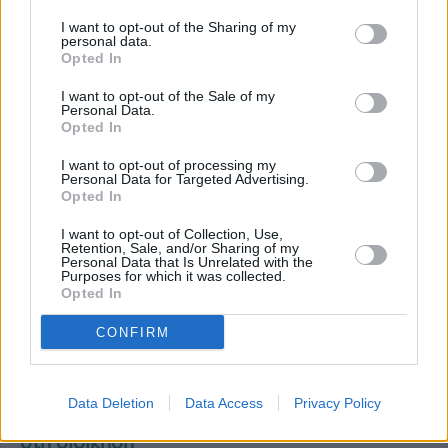
I want to opt-out of the Sharing of my
personal data.
Opted In
I want to opt-out of the Sale of my
Personal Data.
Opted In
I want to opt-out of processing my
Personal Data for Targeted Advertising.
Opted In
I want to opt-out of Collection, Use,
Credia Bank: Οι διψασμένοι επενδυτές της
Retention, Sale, and/or Sharing of my
Personal Data that Is Unrelated with the
ΑΜΚ και η επόμενη μέρα για την τράπεζα
Purposes for which it was collected.
Opted In
HIG Capital: Ζήτημα ασφαλείας εγείρει η
Περιφέρεια Αττικής στη λειτουργία του
CONFIRM
ξενοδοχείου στην Αλθέα
Πετρόπουλος ΑΕΒΕ: Τι ωραίο management-
Data Deletion
Data Access
Privacy Policy
Πέφτουν τα κέρδη αλλά ανεβαίνουν τα bonus
στη διοίκηση