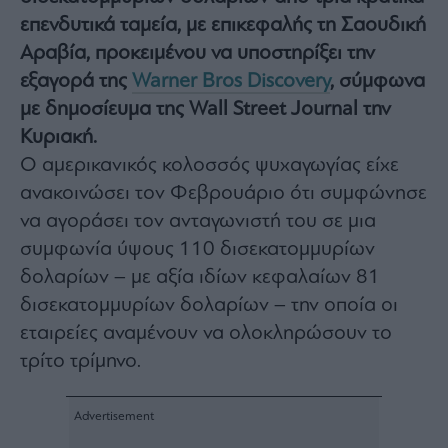
Architecture
επενδυτικά ταμεία, με επικεφαλής τη Σαουδική
&
Αραβία, προκειμένου να υποστηρίξει την
Design
εξαγορά της
Warner Bros Discovery
, σύμφωνα
Fashion
&
με δημοσίευμα της Wall Street Journal την
Art
Κυριακή.
Watches
Ο αμερικανικός κολοσσός ψυχαγωγίας είχε
Yachts
ανακοινώσει τον Φεβρουάριο ότι συμφώνησε
Table
να αγοράσει τον ανταγωνιστή του σε μια
For
συμφωνία ύψους 110 δισεκατομμυρίων
Two
δολαρίων – με αξία ιδίων κεφαλαίων 81
δισεκατομμυρίων δολαρίων – την οποία οι
εταιρείες αναμένουν να ολοκληρώσουν το
Μετοχές
τρίτο τρίμηνο.
Αγορές
Trader's
book