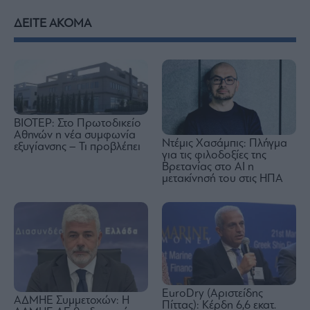
ΔΕΙΤΕ ΑΚΟΜΑ
ΒΙΟΤΕΡ: Στο Πρωτοδικείο
Αθηνών η νέα συμφωνία
Ντέμις Χασάμπις: Πλήγμα
εξυγίανσης – Τι προβλέπει
για τις φιλοδοξίες της
Βρετανίας στο AI η
μετακίνησή του στις ΗΠΑ
EuroDry (Αριστείδης
ΑΔΜΗΕ Συμμετοχών: Η
Πίττας): Κέρδη 6,6 εκατ.