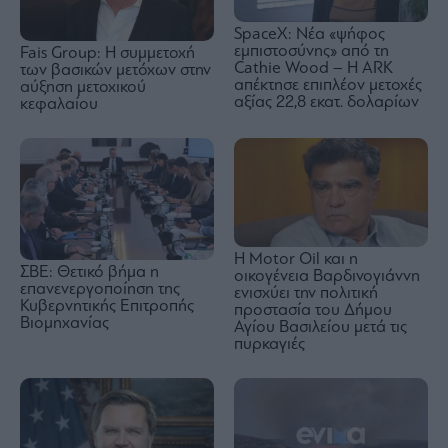
SpaceΧ: Νέα «ψήφος
εμπιστοσύνης» από τη
Fais Group: Η συμμετοχή
Cathie Wood – Η ARK
των βασικών μετόχων στην
απέκτησε επιπλέον μετοχές
αύξηση μετοχικού
αξίας 22,8 εκατ. δολαρίων
κεφαλαίου
Η Motor Oil και η
ΣΒΕ: Θετικό βήμα η
οικογένεια Βαρδινογιάννη
επανενεργοποίηση της
ενισχύει την πολιτική
Κυβερνητικής Επιτροπής
προστασία του Δήμου
Βιομηχανίας
Αγίου Βασιλείου μετά τις
πυρκαγιές