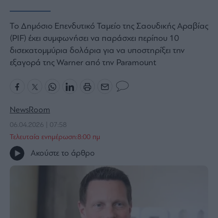
Bloomberg
Το Δημόσιο Επενδυτικό Ταμείο της Σαουδικής Αραβίας
Financial
Times
(PIF) έχει συμφωνήσει να παράσχει περίπου 10
δισεκατομμύρια δολάρια για να υποστηρίξει την
εξαγορά της Warner από την Paramount
The
Wiseman
Room
NewsRoom
301
06.04.2026 | 07:58
My
Τελευταία ενημέρωση:8:00 πμ
Story
Media
Ακούστε το άρθρο
Winners
&
Losers
Επι-
θετικά