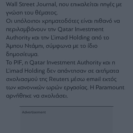
agree
Wall Street Journal, που επικαλείται πηγές με
to
our
γνώση του θέματος.
Terms
and
Οι υπόλοιποι χρηματοδότες είναι πιθανό να
Privacy
Notice.
You
περιλαμβάνουν την Qatar Investment
can
opt
Authority και την L’imad Holding από το
out
at
Άμπου Ντάμπι, σύμφωνα με το ίδιο
any
time.
This
δημοσίευμα.
site
is
Το PIF, η Qatar Investment Authority και η
protected
by
L’imad Holding δεν απάντησαν σε αιτήματα
reCAPTCHA
and
the
σχολιασμού της Reuters μέσω email εκτός
Google
Privacy
των κανονικών ωρών εργασίας. Η Paramount
Policy
and
αρνήθηκε να σχολιάσει.
Terms
of
Service
apply.
ότητα
ι
ίες