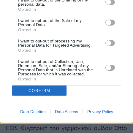
I want to opt-out of the Sharing of my
πέντε αστέρων δυναμικότητας περίπου 194
personal data.
Opted In
κλινών, με βίλες και κατοικίες, χώρους
εστίασης και αναψυχής, εγκαταστάσεις spa και
I want to opt-out of the Sale of my
Personal Data.
συνοδευτικές υποδομές. Το ακίνητο διαθέτει
Opted In
πρόσοψη περίπου 635 μέτρων στην παραλία
I want to opt-out of processing my
της Ελιάς και αναπτύσσεται από την Κόρτια
Personal Data for Targeted Advertising.
Opted In
Α.Ε., θυγατρική της Mitsis Hotels,
σηματοδοτώντας την είσοδο ενός ακόμη
I want to opt-out of Collection, Use,
Retention, Sale, and/or Sharing of my
μεγάλου ελληνικού ξενοδοχειακού ομίλου στη
Personal Data that Is Unrelated with the
Purposes for which it was collected.
Μύκονο.
Opted In
Ανάμεσα στα μεγαλύτερα νέα επενδυτικά
CONFIRM
σχέδια που βρίσκονται υπό ωρίμανση στη
Μύκονο ξεχωρίζει και το project της
Southrock, του επενδυτικού σχήματος που
Data Deletion
Data Access
Privacy Policy
δημιούργησαν ο Γιάννης Δεληκανάκης και η
EOS, θυγατρική του γερμανικού ομίλου Otto