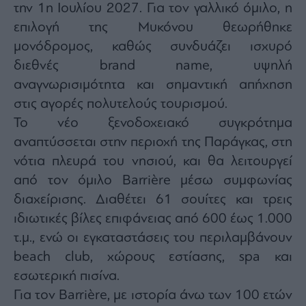
την 1η Ιουλίου 2027. Για τον γαλλικό όμιλο, η
ας
οι
επιλογή της Μυκόνου θεωρήθηκε
ήσης
μονόδρομος, καθώς συνδυάζει ισχυρό
διεθνές brand name, υψηλή
4
news.gr
αναγνωρισιμότητα και σημαντική απήχηση
ghts
στις αγορές πολυτελούς τουρισμού.
rved
Το νέο ξενοδοχειακό συγκρότημα
αναπτύσσεται στην περιοχή της Παράγκας, στη
νότια πλευρά του νησιού, και θα λειτουργεί
από τον όμιλο Barrière μέσω συμφωνίας
διαχείρισης. Διαθέτει 61 σουίτες και τρεις
ιδιωτικές βίλες επιφάνειας από 600 έως 1.000
τ.μ., ενώ οι εγκαταστάσεις του περιλαμβάνουν
beach club, χώρους εστίασης, spa και
εσωτερική πισίνα.
Για τον Barrière, με ιστορία άνω των 100 ετών