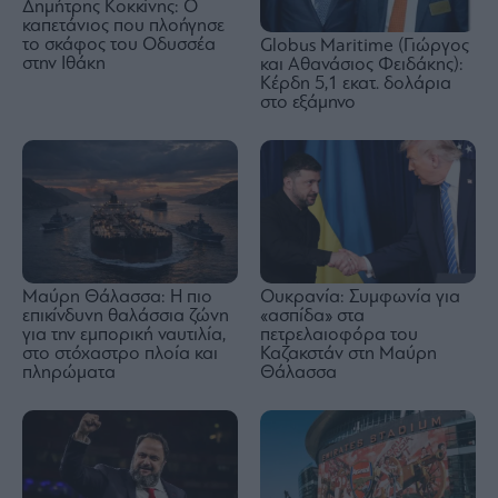
Δημήτρης Κοκκίνης: Ο
καπετάνιος που πλοήγησε
το σκάφος του Οδυσσέα
Globus Maritime (Γιώργος
στην Ιθάκη
και Αθανάσιος Φειδάκης):
Κέρδη 5,1 εκατ. δολάρια
στο εξάμηνο
Μαύρη Θάλασσα: Η πιο
Ουκρανία: Συμφωνία για
επικίνδυνη θαλάσσια ζώνη
«ασπίδα» στα
για την εμπορική ναυτιλία,
πετρελαιοφόρα του
στο στόχαστρο πλοία και
Καζακστάν στη Μαύρη
πληρώματα
Θάλασσα