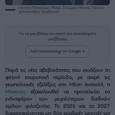
Rumors
Γιάννης Παπαλέκας (Yoda), Σταύρος Μήτσης, Γιάννης
ESG
Δεληκανάκης (Southrock)
Today
Mononews2030
Άρθρα
Για να μας βλέπεις πιο συχνά στα αποτελέσματα
Συνεντεύξεις
αναζήτησης
Add mononews.gr on Google
Παρά τις νέες αβεβαιότητες που σκιάζουν τη
Les
Bons
φετινή τουριστική περίοδο, με αιχμή τις
Vivants
γεωπολιτικές εξελίξεις στη Μέση Ανατολή, η
Auto
Μύκονος
εξακολουθεί να προσελκύει το
Life
ενδιαφέρον των μεγαλύτερων διεθνών
&
Style
ομίλων φιλοξενίας. Το 2026 και το 2027
Υγεία
διαμορφώνονται ως δύο κομβικές χρονιές για