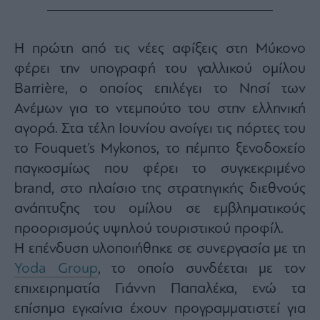
agree
to
our
Terms
and
Η πρώτη από τις νέες αφίξεις στη Μύκονο
Privacy
Notice.
φέρει την υπογραφή του γαλλικού ομίλου
You
can
opt
Barrière, ο οποίος επιλέγει το Νησί των
out
at
Ανέμων για το ντεμπούτο του στην ελληνική
any
time.
αγορά. Στα τέλη Ιουνίου ανοίγει τις πόρτες του
This
site
is
το Fouquet’s Mykonos, το πέμπτο ξενοδοχείο
protected
by
παγκοσμίως που φέρει το συγκεκριμένο
reCAPTCHA
and
brand, στο πλαίσιο της στρατηγικής διεθνούς
the
Google
Privacy
ανάπτυξης του ομίλου σε εμβληματικούς
Policy
and
προορισμούς υψηλού τουριστικού προφίλ.
Terms
of
Η επένδυση υλοποιήθηκε σε συνεργασία με τη
Service
apply.
Yoda Group
, το οποίο συνδέεται με τον
επιχειρηματία Γιάννη Παπαλέκα, ενώ τα
ότητα
επίσημα εγκαίνια έχουν προγραμματιστεί για
ι
ίες