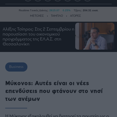
Realtime Γενικός Δείκτης:
2615.07
0.25%
Τζίρος:
204.31 εκατ.
ΜΕΤΟΧΕΣ
ΤΑΜΠΛΟ
ΑΓΟΡΕΣ
Αλέξης Τσίπρας: Στις 2 Σεπτεμβρίου η
παρουσίαση του οικονομικού
Ειδήσεις
προγράμματος της ΕΛ.Α.Σ. στη
Οικονομία
Θεσσαλονίκη
Business
Τράπεζες
Ναυτιλία
Business
Real
Estate
Μύκονος: Αυτές είναι οι νέες
Ενέργεια
επενδύσεις που φτάνουν στο νησί
Πολιτική
των ανέμων
Πολιτισμός
Κοινωνία
Η Μύκονος εξακολουθεί να διατηρεί τα πρωτεία ως ο
Law