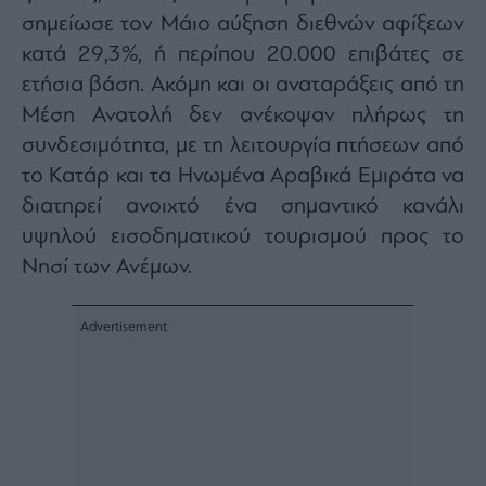
Buy-
σημείωσε τον Μάιο αύξηση διεθνών αφίξεων
Hold-
Sell
κατά 29,3%, ή περίπου 20.000 επιβάτες σε
The
ετήσια βάση. Ακόμη και οι αναταράξεις από τη
Value
Μέση Ανατολή δεν ανέκοψαν πλήρως τη
Investor
συνδεσιμότητα, με τη λειτουργία πτήσεων από
Crypto
το Κατάρ και τα Ηνωμένα Αραβικά Εμιράτα να
Χρηματιστηριακές
Ανακοινώσεις
διατηρεί ανοιχτό ένα σημαντικό κανάλι
υψηλού εισοδηματικού τουρισμού προς το
Νησί των Ανέμων.
Creative
Content
Branded
Content
Reports
&
Branded
Content
Calendar