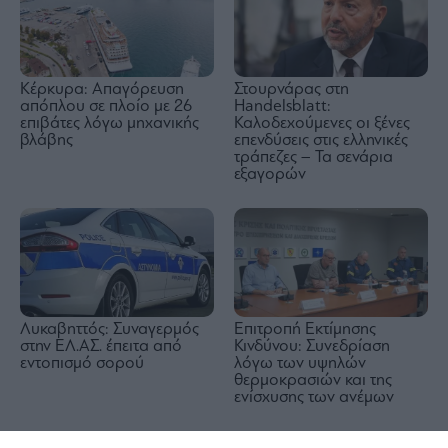
Στουρνάρας στη
Κέρκυρα: Απαγόρευση
Handelsblatt:
απόπλου σε πλοίο με 26
Καλοδεχούμενες οι ξένες
επιβάτες λόγω μηχανικής
επενδύσεις στις ελληνικές
βλάβης
τράπεζες – Τα σενάρια
εξαγορών
Λυκαβηττός: Συναγερμός
Επιτροπή Εκτίμησης
στην ΕΛ.ΑΣ. έπειτα από
Κινδύνου: Συνεδρίαση
εντοπισμό σορού
λόγω των υψηλών
θερμοκρασιών και της
ενίσχυσης των ανέμων