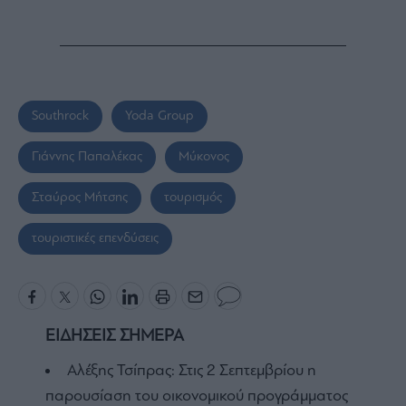
Southrock
Yoda Group
Γιάννης Παπαλέκας
Μύκονος
Σταύρος Μήτσης
τουρισμός
τουριστικές επενδύσεις
ΕΙΔΗΣΕΙΣ ΣΗΜΕΡΑ
Αλέξης Τσίπρας: Στις 2 Σεπτεμβρίου η
παρουσίαση του οικονομικού προγράμματος