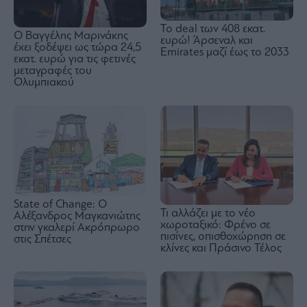
To deal των 408 εκατ.
Ο Βαγγέλης Μαρινάκης
ευρώ! Άρσεναλ και
έχει ξοδέψει ως τώρα 24,5
Emirates μαζί έως το 2033
εκατ. ευρώ για τις φετινές
μεταγραφές του
Ολυμπιακού
State of Change: Ο
Τι αλλάζει με το νέο
Αλέξανδρος Μαγκανιώτης
χωροταξικό: Φρένο σε
στην γκαλερί Ακρόπρωρο
πισίνες, οπισθοχώρηση σε
στις Σπέτσες
κλίνες και Πράσινο Τέλος