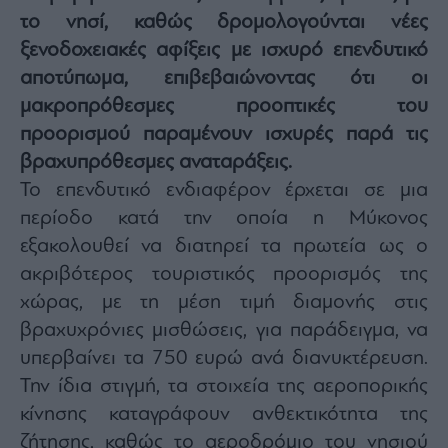
το νησί, καθώς δρομολογούνται νέες
Architecture
&
ξενοδοχειακές αφίξεις με ισχυρό επενδυτικό
Design
αποτύπωμα, επιβεβαιώνοντας ότι οι
Fashion
μακροπρόθεσμες προοπτικές του
&
Art
προορισμού παραμένουν ισχυρές παρά τις
Watches
βραχυπρόθεσμες αναταράξεις.
Yachts
Το επενδυτικό ενδιαφέρον έρχεται σε μια
Table
περίοδο κατά την οποία η Μύκονος
For
εξακολουθεί να διατηρεί τα πρωτεία ως ο
Two
ακριβότερος τουριστικός προορισμός της
χώρας, με τη μέση τιμή διαμονής στις
βραχυχρόνιες μισθώσεις, για παράδειγμα, να
Μετοχές
υπερβαίνει τα 750 ευρώ ανά διανυκτέρευση.
Αγορές
Την ίδια στιγμή, τα στοιχεία της αεροπορικής
Trader's
κίνησης καταγράφουν ανθεκτικότητα της
book
ζήτησης, καθώς το αεροδρόμιο του νησιού