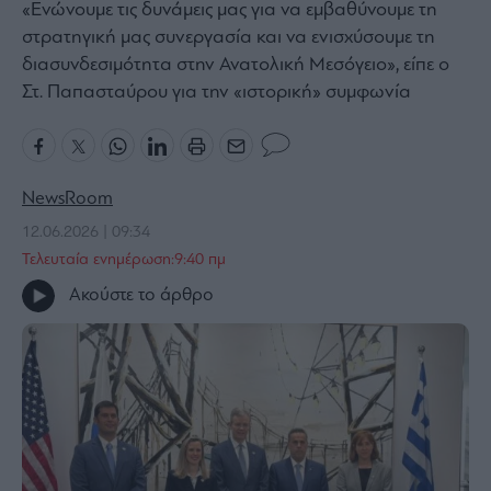
«Ενώνουμε τις δυνάμεις μας για να εμβαθύνουμε τη
Bloomberg
στρατηγική μας συνεργασία και να ενισχύσουμε τη
Financial
διασυνδεσιμότητα στην Ανατολική Μεσόγειο», είπε ο
Times
Στ. Παπασταύρου για την «ιστορική» συμφωνία
The
NewsRoom
Wiseman
12.06.2026 | 09:34
Room
301
Τελευταία ενημέρωση:9:40 πμ
My
Ακούστε το άρθρο
Story
Media
Winners
&
Losers
Επι-
θετικά