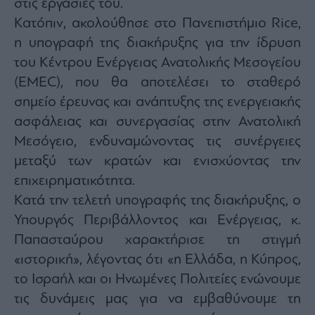
στις εργασίες του.
agree
to
Κατόπιν, ακολούθησε στο Πανεπιστήμιο Rice,
our
Terms
η υπογραφή της διακήρυξης για την ίδρυση
and
Privacy
Notice.
του Κέντρου Ενέργειας Ανατολικής Μεσογείου
You
can
(EMEC), που θα αποτελέσει το σταθερό
opt
out
σημείο έρευνας και ανάπτυξης της ενεργειακής
at
any
time.
ασφάλειας και συνεργασίας στην Ανατολική
This
site
Μεσόγειο, ενδυναμώνοντας τις συνέργειες
is
protected
μεταξύ των κρατών και ενισχύοντας την
by
reCAPTCHA
and
επιχειρηματικότητα.
the
Google
Κατά την τελετή υπογραφής της διακήρυξης, ο
Privacy
Policy
Υπουργός Περιβάλλοντος και Ενέργειας, κ.
and
Terms
of
Παπασταύρου χαρακτήρισε τη στιγμή
Service
apply.
«ιστορική», λέγοντας ότι «η Ελλάδα, η Κύπρος,
το Ισραήλ και οι Ηνωμένες Πολιτείες ενώνουμε
ότητα
τις δυνάμεις μας για να εμβαθύνουμε τη
ι
ίες