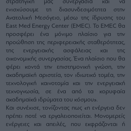
στρατηγική μας συνεργασία και να
ας
ενισχύσουμε τη διασυνδεσιμότητα στην
οι
ήσης
Ανατολική Μεσόγειο, μέσω της ίδρυσης του
East Med Energy Center (EMEC). Το EMEC θα
4
προσφέρει ένα μόνιμο πλαίσιο για την
news.gr
ghts
προώθηση της περιφερειακής σταθερότητας,
rved
της ενεργειακής ασφάλειας και της
οικονομικής συνεργασίας. Ένα πλαίσιο που θα
φέρει κοντά την επιστημονική γνώση, την
ακαδημαϊκή αριστεία, τον ιδιωτικό τομέα, την
τεχνολογική καινοτομία και την ενεργειακή
τεχνογνωσία, σε ένα από τα κορυφαία
ακαδημαϊκά ιδρύματα του κόσμου».
Και συνέχισε, τονίζοντας πως «η ενέργεια δεν
πρέπει ποτέ να εργαλειοποιείται. Μονομερείς
ενέργειες και απειλές, που εκφράζονται ή