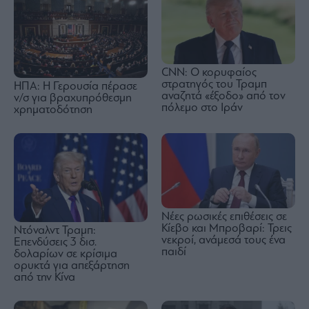
CNN: Ο κορυφαίος
στρατηγός του Τραμπ
ΗΠΑ: Η Γερουσία πέρασε
αναζητά «έξοδο» από τον
ν/σ για βραχυπρόθεσμη
πόλεμο στο Ιράν
χρηματοδότηση
Νέες ρωσικές επιθέσεις σε
Κίεβο και Μπροβαρί: Τρεις
Ντόναλντ Τραμπ:
νεκροί, ανάμεσά τους ένα
Επενδύσεις 3 δισ.
παιδί
δολαρίων σε κρίσιμα
ορυκτά για απεξάρτηση
από την Κίνα