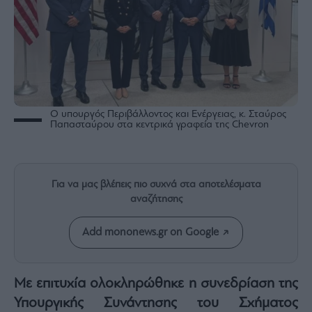
Rumors
ESG
Today
Mononews2030
Άρθρα
Συνεντεύξεις
Ο υπουργός Περιβάλλοντος και Ενέργειας, κ. Σταύρος
Παπασταύρου στα κεντρικά γραφεία της Chevron
Για να μας βλέπεις πιο συχνά στα αποτελέσματα
Les
αναζήτησης
Bons
Vivants
Add mononews.gr on Google
Auto
Life
&
Με επιτυχία ολοκληρώθηκε η συνεδρίαση της
Style
Υπουργικής Συνάντησης του Σχήματος
Υγεία