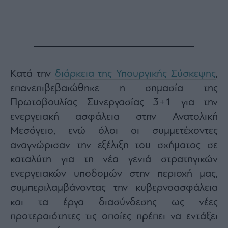
Monocle
Media
Lab
Mononews100
Κατά την
διάρκεια της Υπουργικής Σύσκεψης
,
επανεπιβεβαιώθηκε η σημασία της
Πρωτοβουλίας Συνεργασίας 3+1 για την
Εγγραφείτε
ενεργειακή ασφάλεια στην Ανατολική
στο
Newsletter
Μεσόγειο, ενώ όλοι οι συμμετέχοντες
του
αναγνώρισαν την εξέλιξη του σχήματος σε
mononews.gr
καταλύτη για τη νέα γενιά στρατηγικών
ενεργειακών υποδομών στην περιοχή μας,
συμπεριλαμβάνοντας την κυβερνοασφάλεια
και τα έργα διασύνδεσης ως νέες
By
submitting
προτεραιότητες τις οποίες πρέπει να εντάξει
your
email,
you