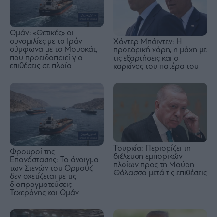
Ομάν: «Θετικές» οι
συνομιλίες με το Ιράν
Χάντερ Μπάιντεν: Η
σύμφωνα με το Μουσκάτ,
προεδρική χάρη, η μάχη με
που προειδοποιεί για
τις εξαρτήσεις και ο
επιθέσεις σε πλοία
καρκίνος του πατέρα του
Τουρκία: Περιορίζει τη
Φρουροί της
διέλευση εμπορικών
Επανάστασης: Το άνοιγμα
πλοίων προς τη Μαύρη
των Στενών του Ορμούζ
Θάλασσα μετά τις επιθέσεις
δεν σχετίζεται με τις
διαπραγματεύσεις
Τεχεράνης και Ομάν