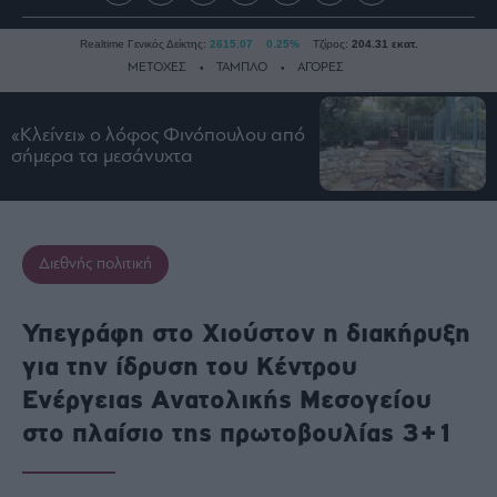
Realtime Γενικός Δείκτης:
2615.07
0.25%
Τζίρος:
204.31 εκατ.
ΜΕΤΟΧΕΣ
ΤΑΜΠΛΟ
ΑΓΟΡΕΣ
«Κλείνει» ο λόφος Φινόπουλου από
Ειδήσεις
σήμερα τα μεσάνυχτα
Οικονομία
Business
Τράπεζες
Διεθνής πολιτική
Ναυτιλία
Real
Υπεγράφη στο Χιούστον η διακήρυξη
Estate
για την ίδρυση του Κέντρου
Ενέργεια
Ενέργειας Ανατολικής Μεσογείου
Πολιτική
στο πλαίσιο της πρωτοβουλίας 3+1
Πολιτισμός
Κοινωνία
Law