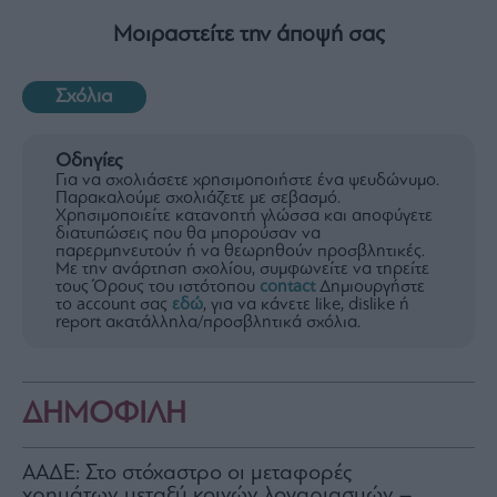
Μοιραστείτε την άποψή σας
Σχόλια
Οδηγίες
Για να σχολιάσετε χρησιμοποιήστε ένα ψευδώνυμο.
Παρακαλούμε σχολιάζετε με σεβασμό.
Χρησιμοποιείτε κατανοητή γλώσσα και αποφύγετε
διατυπώσεις που θα μπορούσαν να
παρερμηνευτούν ή να θεωρηθούν προσβλητικές.
Με την ανάρτηση σχολίου, συμφωνείτε να τηρείτε
τους Όρους του ιστότοπου
contact
Δημιουργήστε
το account σας
εδώ
, για να κάνετε like, dislike ή
report ακατάλληλα/προσβλητικά σχόλια.
ΔΗΜΟΦΙΛΗ
ΑΑΔΕ: Στο στόχαστρο οι μεταφορές
χρημάτων μεταξύ κοινών λογαριασμών –