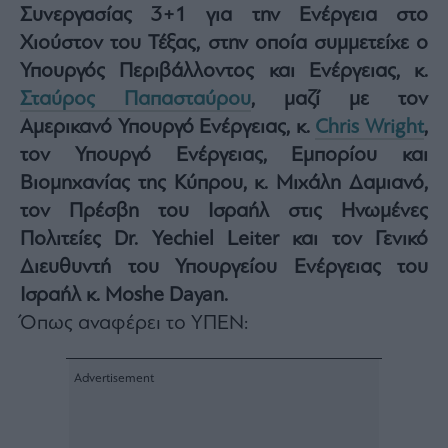
Συνεργασίας 3+1 για την Ενέργεια στο
Architecture
&
Χιούστον του Τέξας, στην οποία συμμετείχε ο
Design
Υπουργός Περιβάλλοντος και Ενέργειας, κ.
Fashion
Σταύρος Παπασταύρου
, μαζί με τον
&
Αμερικανό Υπουργό Ενέργειας, κ.
Chris Wright
,
Art
τον Υπουργό Ενέργειας, Εμπορίου και
Watches
Βιομηχανίας της Κύπρου, κ. Μιχάλη Δαμιανό,
Yachts
τον Πρέσβη του Ισραήλ στις Ηνωμένες
Table
For
Πολιτείες Dr. Yechiel Leiter και τον Γενικό
Two
Διευθυντή του Υπουργείου Ενέργειας του
Ισραήλ κ. Moshe Dayan.
Όπως αναφέρει το ΥΠΕΝ:
Μετοχές
Αγορές
Trader's
book