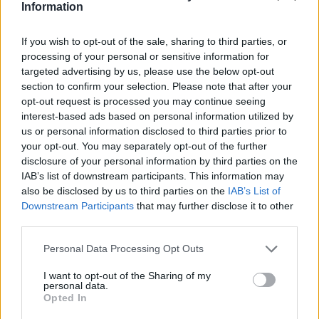
Information
λαών της», κατέληξε χαρακτηριστικά.
Νωρίτερα, ο κ. Παπασταύρου
If you wish to opt-out of the sale, sharing to third parties, or
πραγματοποίησε διμερή συνάντηση εργασίας
processing of your personal or sensitive information for
targeted advertising by us, please use the below opt-out
με τον Αμερικανό Υπουργό Ενέργειας, Chris
section to confirm your selection. Please note that after your
Wright, με τον οποίο συζήτησε τις τελευταίες
opt-out request is processed you may continue seeing
εξελίξεις στον Κάθετο Διάδρομο, το
interest-based ads based on personal information utilized by
us or personal information disclosed to third parties prior to
ενδιαφέρον της Σερβίας και της Βόρειας
your opt-out. You may separately opt-out of the further
Μακεδονίας να συμμετάσχουν σε ένα
disclosure of your personal information by third parties on the
διευρυμένο σχήμα του έργου, την πρόοδο
IAB’s list of downstream participants. This information may
also be disclosed by us to third parties on the
IAB’s List of
αναφορικά με την ερευνητική γεώτρηση που
Downstream Participants
that may further disclose it to other
προγραμματίζεται να πραγματοποιηθεί στο
third parties.
Βορειοδυτικό Ιόνιο τον Φεβρουάριο του
Personal Data Processing Opt Outs
2027 από την Exxon, αλλά και το αυξανόμενο
ενδιαφέρον της Chevron για την Ελλάδα στον
I want to opt-out of the Sharing of my
personal data.
τομέα υδρογονανθράκων.
Opted In
Η Κοινή Δήλωση για τον Υπουργικό