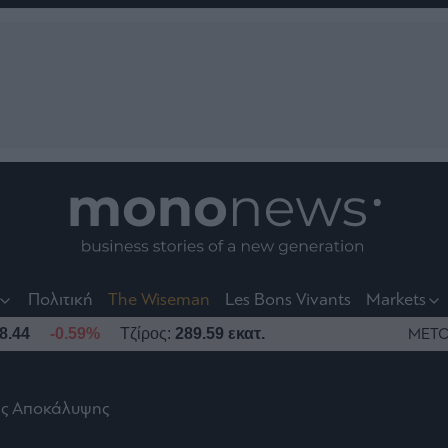
nt
t
t
Πολιτική
The Wiseman
Les Bons Vivants
Markets
8.44
-0.59%
Τζίρος:
289.59 εκατ.
ΜΕΤΟ
ης Αποκάλυψης
το