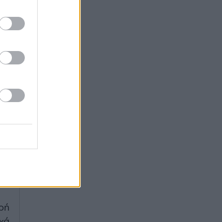
ές
ου
ας
ια
ια
τη
ος
ρή
κά