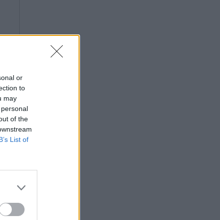
sonal or
ection to
ou may
 personal
out of the
 downstream
B’s List of