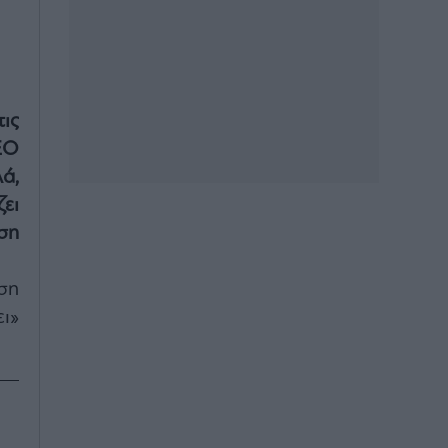
ις
EO
ά,
ει
ση
ση
ι»