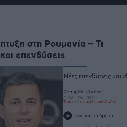
ου
r
ail,
πτυξη στη Ρουμανία – Τι
s and
n opt
te is
CHA
 και επενδύσεις
acy
rvice
Νέες επενδύσεις και 
Χάρης Μπιτζανάκης
11.06.2026 | 00:00
Τελευταία ενημέρωση:10:42 πμ
Ακούστε το άρθρο