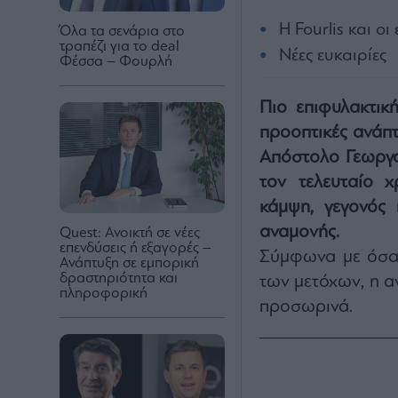
Η Fourlis και οι
Όλα τα σενάρια στο
τραπέζι για το deal
Νέες ευκαιρίες
Φέσσα – Φουρλή
Πιο επιφυλακτικ
προοπτικές ανάπτ
Απόστολο Γεωργαν
τον τελευταίο 
κάμψη, γεγονός 
αναμονής.
Quest: Ανοικτή σε νέες
επενδύσεις ή εξαγορές –
Σύμφωνα με όσα 
Ανάπτυξη σε εμπορική
δραστηριότητα και
των μετόχων, η α
πληροφορική
προσωρινά.