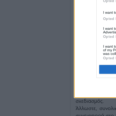
Opted 
I want t
Opted 
I want 
Advertis
Opted 
Όπως σημειώθηκε,
I want t
of my P
εξαιτίας των π
was col
περιβάλλοντος π
Opted 
και αγοράς.
Η διοίκηση εμφαν
τη συγκεκριμέν
ανάπτυξης και τ
περίοδο και με 
σχεδιασμός.
Άλλωστε, συνολι
συνεισφορά στο τ