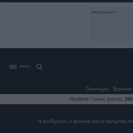
Ειδήσεις
Creative Conte
Οικονομία
The
Μετοχές
Branded Conten
Wiseman
Les
Business
Αγορές
Reports &
Bons
Room
Branded Conten
Vivants
301
Calendar
Τράπεζες
Trader's
book
Auto
My
Monocle Media
Menu
Ναυτιλία
Story
Lab
Buy-
Life
Hold-
Real
&
Media
Sell
Estate
Style
Οικονομία
Business
Winners
The
Ενέργεια
Realtime Γενικός Δείκτης:
260
Υγεία
Mononews100
&
Value
Losers
Investor
Πολιτική
Architecture
&
Επι-
Crypto
Η απόδραση, η φούσκα και οι προφήτες τ
Design
Πολιτισμός
θετικά
Χρηματιστηριακές
Εγγραφείτε σ