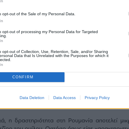
In
o opt-out of the Sale of my Personal Data.
In
to opt-out of processing my Personal Data for Targeted
ing.
In
 οι συνθήκες στη χώρα έχουν γίνει πιο απαιτητικ
o opt-out of Collection, Use, Retention, Sale, and/or Sharing
ersonal Data that Is Unrelated with the Purposes for which it
ιέσεων που δέχεται η οικονομία, αλλά και τ
lected.
ου διαμορφώνεται σε επίπεδο πολιτικό, νομοθεσί
In
CONFIRM
ίστηκε ιδιαίτερα προσεκτική στις εκτιμήσεις της γ
η περιοχή, καθώς στο παρελθόν υπήρχαν σχέδ
ης δραστηριότητας κλιματιστικών, ωστόσο αυτή 
Data Deletion
Data Access
Privacy Policy
τα τωρινά δεδομένα, δεν υπάρχει συγκεκριμέν
κά, η δραστηριότητα στη Ρουμανία αποτελεί μικ
ζίρο του ομίλου. Ωστόσο όπως είπε χαρακτηριστι