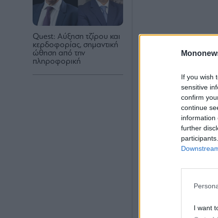
Quest: Αύξηση τζίρου και
κερδοφορίας, σημαντική
Mononew
ώθηση από την
πληροφορική
If you wish 
sensitive in
confirm you
continue se
information 
further disc
participants
Downstream 
Persona
I want t