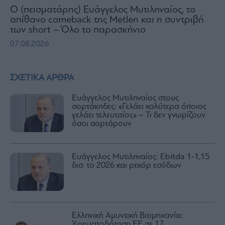
Ο (πεισματάρης) Ευάγγελος Μυτιληναίος, το
απίθανο comeback της Μetlen και η συντριβή
των short – Όλο το παρασκήνιο
07.08.2026
ΣΧΕΤΙΚΑ ΑΡΘΡΑ
Ευάγγελος Μυτιληναίος στους
σορτάκηδες: «Γελάει καλύτερα όποιος
γελάει τελευταίος» – Τι δεν γνωρίζουν
όσοι σορτάρουν
Ευάγγελος Μυτιληναίος: Ebitda 1-1,15
δισ. το 2026 και ρεκόρ εσόδων
Ελληνική Αμυντική Βιομηχανία:
Χρηματοδότηση ΕΕ σε 17