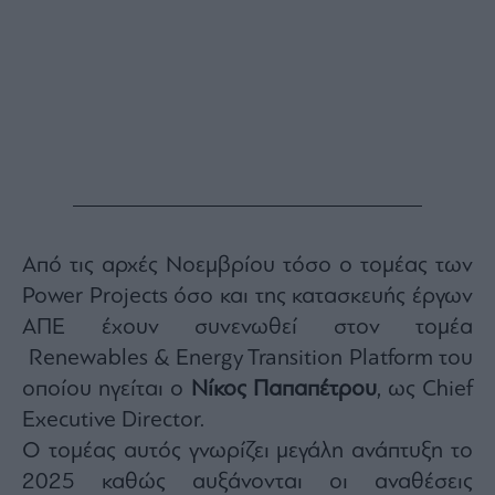
Monocle
Media
Lab
Mononews100
Εγγραφείτε
στο
Από τις αρχές Νοεμβρίου τόσο ο τομέας των
Newsletter
Power Projects όσο και της κατασκευής έργων
του
mononews.gr
ΑΠΕ έχουν συνενωθεί στον τομέα
Renewables & Energy Transition Platform του
οποίου ηγείται ο
Νίκος Παπαπέτρου
, ως Chief
Executive Director.
By
Ο τομέας αυτός γνωρίζει μεγάλη ανάπτυξη το
submitting
your
2025 καθώς αυξάνονται οι αναθέσεις
email,
you