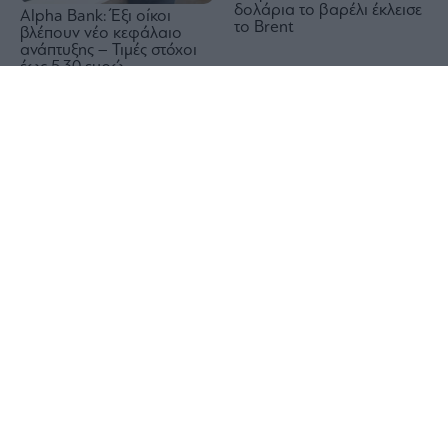
δολάρια το βαρέλι έκλεισε
Alpha Bank: Έξι οίκοι
το Brent
βλέπουν νέο κεφάλαιο
ανάπτυξης – Τιμές στόχοι
έως 5,30 ευρώ
1x
Wall Street: Η αδύναμη
Reuters: Σύντομα μια
αγορά εργασίας έστειλε σε
συμφωνία του Ομάν και
νέο ρεκόρ τον S&P 500 –
του Ιράν για τα Στενά του
Άλμα 15,8% για την SpaceX
Ορμούζ, λέει Αμερικανός
αξιωματούχος