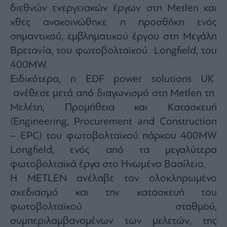
agree
διεθνών ενεργειακών έργων στη Metlen και
to
our
χθες ανακοινώθηκε η προσθήκη ενός
Terms
and
σημαντικού, εμβληματικού έργου στη Μεγάλη
Privacy
Notice.
You
Βρετανία, του φωτοβολταϊκού Longfield, του
can
opt
400MW.
out
at
Ειδικότερα, η EDF power solutions UK
any
time.
This
ανέθεσε μετά από διαγωνισμό στη Metlen τη
site
is
Μελέτη, Προμήθεια και Κατασκευή
protected
by
(Engineering, Procurement and Construction
reCAPTCHA
and
the
– EPC) του φωτοβολταϊκού πάρκου 400MW
Google
Privacy
Longfield, ενός από τα μεγαλύτερα
Policy
and
φωτοβολταϊκά έργα στο Ηνωμένο Βασίλειο.
Terms
of
Service
Η METLEN ανέλαβε τον ολοκληρωμένο
apply.
σχεδιασμό και την κατασκευή του
φωτοβολταϊκού σταθμού,
ότητα
ι
συμπεριλαμβανομένων των μελετών, της
ίες