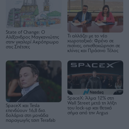
State of Change: Ο
Τι αλλάζει με το νέο
Αλέξανδρος Μαγκανιώτης
χωροταξικό: Φρένο σε
στην γκαλερί Ακρόπρωρο
πισίνες, οπισθοχώρηση σε
στις Σπέτσες
κλίνες και Πράσινο Τέλος
SpaceX: Άλμα 12% στη
Wall Street μετά τη λήξη
SpaceX και Tesla
του lock-up και θετικό
επενδύουν 16,8 δισ.
σήμα από την Argus
δολάρια στη μονάδα
παραγωγής τσιπ Terafab