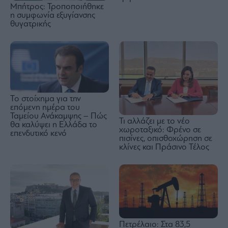
Μπήτρος: Τροποποιήθηκε
η συμφωνία εξυγίανσης
θυγατρικής
Το στοίχημα για την
επόμενη ημέρα του
Ταμείου Ανάκαμψης – Πώς
Τι αλλάζει με το νέο
θα καλύψει η Ελλάδα το
χωροταξικό: Φρένο σε
επενδυτικό κενό
πισίνες, οπισθοχώρηση σε
κλίνες και Πράσινο Τέλος
Πετρέλαιο: Στα 83,5