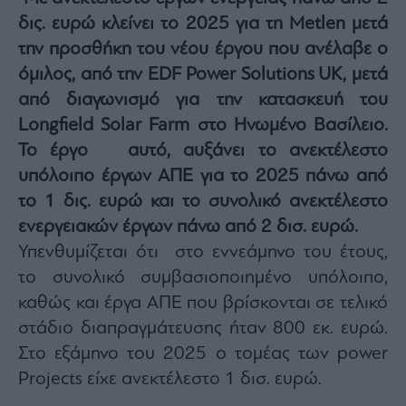
Architecture
δις. ευρώ κλείνει το 2025 για τη
Metlen
μετά
&
την προσθήκη του νέου έργου που ανέλαβε ο
Design
όμιλος, από την
EDF Power Solutions UK
, μετά
Fashion
&
από διαγωνισμό για την κατασκευή του
Art
Longfield Solar Farm στο Ηνωμένο Βασίλειο.
Watches
Το έργο αυτό, αυξάνει το ανεκτέλεστο
Yachts
υπόλοιπο έργων ΑΠΕ για το 2025 πάνω από
Table
το 1 δις. ευρώ και το συνολικό ανεκτέλεστο
For
ενεργειακών έργων πάνω από 2 δισ. ευρώ.
Two
Υπενθυμίζεται ότι στο εννεάμηνο του έτους,
το συνολικό συμβασιοποιημένο υπόλοιπο,
καθώς και έργα ΑΠΕ που βρίσκονται σε τελικό
Μετοχές
στάδιο διαπραγμάτευσης ήταν 800 εκ. ευρώ.
Αγορές
Στο εξάμηνο του 2025 ο τομέας των power
Trader's
Projects είχε ανεκτέλεστο 1 δισ. ευρώ.
book