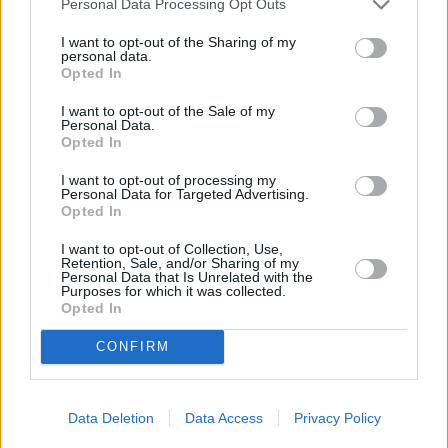
Personal Data Processing Opt Outs
I want to opt-out of the Sharing of my
personal data.
Opted In
I want to opt-out of the Sale of my
Personal Data.
To μέγεθος του Longfield οδήγησε στην
Opted In
ένταξή του στο καθεστώς Nationally
I want to opt-out of processing my
Significant Infrastructure Project, κάτι που
Personal Data for Targeted Advertising.
Opted In
σήμαινε ότι δεν αρκούσε μια τοπική άδεια,
αλλά απαιτούνταν Development Consent
I want to opt-out of Collection, Use,
Retention, Sale, and/or Sharing of my
Order από την κεντρική κυβέρνηση.
Personal Data that Is Unrelated with the
Purposes for which it was collected.
Συνολικά, εκτιμάται ότι το φωτοβολταϊκό
Opted In
πάρκο Longfield θα παράγει επαρκή ενέργεια
CONFIRM
για την κάλυψη των αναγκών περίπου
130.000 νοικοκυριών, συμβάλλοντας
παράλληλα στην αποφυγή εκπομπών περίπου
Data Deletion
Data Access
Privacy Policy
60.000 τόνων CO₂ ετησίως.