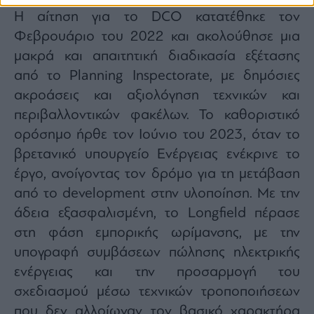
Η αίτηση για το DCO κατατέθηκε τον
Φεβρουάριο του 2022 και ακολούθησε μια
μακρά και απαιτητική διαδικασία εξέτασης
από το Planning Inspectorate, με δημόσιες
ακροάσεις και αξιολόγηση τεχνικών και
περιβαλλοντικών φακέλων. Το καθοριστικό
ορόσημο ήρθε τον Ιούνιο του 2023, όταν το
βρετανικό υπουργείο Ενέργειας ενέκρινε το
έργο, ανοίγοντας τον δρόμο για τη μετάβαση
από το development στην υλοποίηση. Με την
άδεια εξασφαλισμένη, το Longfield πέρασε
στη φάση εμπορικής ωρίμανσης, με την
υπογραφή συμβάσεων πώλησης ηλεκτρικής
ενέργειας και την προσαρμογή του
σχεδιασμού μέσω τεχνικών τροποποιήσεων
που δεν αλλοίωναν τον βασικό χαρακτήρα