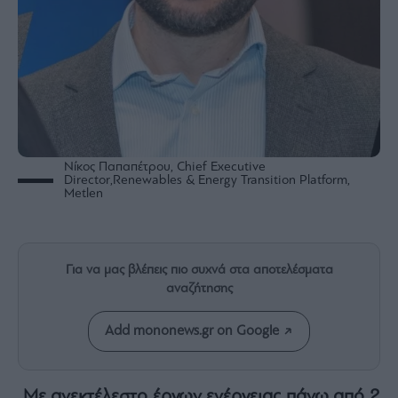
Rumors
ESG
Today
Mononews2030
Άρθρα
Συνεντεύξεις
Νίκος Παπαπέτρου, Chief Executive
Director,Renewables & Energy Transition Platform,
Metlen
Les
Bons
Για να μας βλέπεις πιο συχνά στα αποτελέσματα
Vivants
αναζήτησης
Auto
Life
Add mononews.gr on Google
&
Style
Υγεία
Με ανεκτέλεστο έργων ενέργειας πάνω από 2