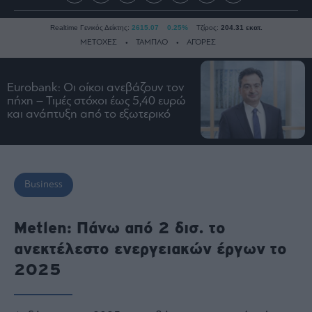
Realtime Γενικός Δείκτης:
2615.07
0.25%
Τζίρος:
204.31 εκατ.
ΜΕΤΟΧΕΣ
ΤΑΜΠΛΟ
ΑΓΟΡΕΣ
Eurobank: Οι οίκοι ανεβάζουν τον
Ειδήσεις
πήχη – Τιμές στόχοι έως 5,40 ευρώ
και ανάπτυξη από το εξωτερικό
Οικονομία
Business
Τράπεζες
Ναυτιλία
Business
Real
Estate
Metlen: Πάνω από 2 δισ. το
Ενέργεια
ανεκτέλεστο ενεργειακών έργων το
Πολιτική
2025
Πολιτισμός
Κοινωνία
Law