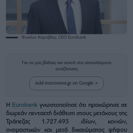
Rumors
ESG
Today
Mononews2030
Άρθρα
Φωκίων Καραβίας, CEO Eurobank
Συνεντεύξεις
Για να μας βλέπεις πιο συχνά στα αποτελέσματα
αναζήτησης
Les
Add mononews.gr on Google
Bons
Vivants
Auto
Η
Eurobank
γνωστοποίησε ότι προχώρησε σε
Life
δωρεάν πενταετή διάθεση στους μετόχους της
&
Τράπεζας 1.727.493 ιδίων, κοινών,
Style
ονομαστικών και μετά δικαιώματος ψήφου
Υγεία