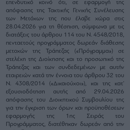
επενδυτικό κοινό ότι, σε εφαρμογή της
Monocle
Media
απόφασης της Τακτικής Γενικής Συνέλευσης
Lab
των Μετόχων της που έλαβε χώρα στις
28.04.2026 για τη θέσπιση, σύμφωνα με τις
διατάξεις του άρθρου 114 του Ν. 4548/2018,
Mononews100
πενταετούς προγράμματος δωρεάν διάθεσης
μετοχών της Τράπεζας («Πρόγραμμα») σε
στελέχη της Διοίκησης και το προσωπικό της
Εγγραφείτε
Τράπεζας και των συνδεδεμένων με αυτήν
στο
Newsletter
εταιρειών κατά την έννοια του άρθρου 32 του
του
Ν. 4308/2014 («Δικαιούχοι»), και της κατ’
mononews.gr
εξουσιοδότηση αυτής από 29.04.2026
απόφασης του Διοικητικού Συμβουλίου της
για την έγκριση των όρων και προϋποθέσεων
εφαρμογής της 1ης Σειράς του
By
submitting
your
Προγράμματος, διατέθηκαν δωρεάν από την
email,
you