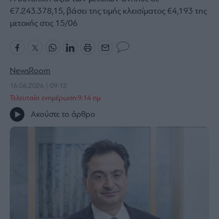
€7.243.378,15, βάσει της τιμής κλεισίματος €4,193 της
Bloomberg
μετοχής στις 15/06
Financial
Times
NewsRoom
The
16.06.2026 | 09:12
Wiseman
Τελευταία ενημέρωση:9:14 πμ
Room
Ακούστε το άρθρο
301
My
Story
Media
Winners
&
Losers
Επι-
θετικά