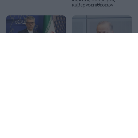
κυβερνοεπιθέσεων
1x
Ιράν: Επιβεβαίωσε την
συμφωνία με το Ομάν για
Metlen: Εκτοξεύτηκαν στα
τη νέα θαλάσσια διαδρομή
€313 εκατ. τα κέρδη –
στο Ορμούζ – Το μήνυμα
Εκρηκτικό εξάμηνο με
προς ΗΠΑ
EBITDA-ρεκόρ €550 εκατ.
Χρυσός: Πάνω από τα
Ιός Δυτικού Νείλου: Στα 65
4.300 δολάρια με φόντο
τα κρούσματα στην
την συμφωνία Ιράν – Ομάν
Ελλάδα με 6 θανάτους –