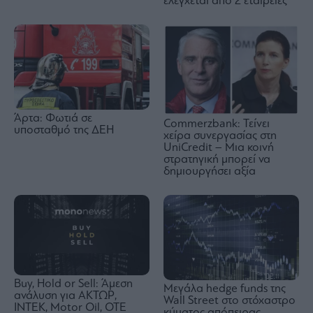
ελέγχεται από 2 εταιρείες
Άρτα: Φωτιά σε
Commerzbank: Τείνει
υποσταθμό της ΔΕΗ
χείρα συνεργασίας στη
UniCredit – Μια κοινή
στρατηγική μπορεί να
δημιουργήσει αξία
Buy, Hold or Sell: Άμεση
Μεγάλα hedge funds της
ανάλυση για ΑΚΤΩΡ,
Wall Street στο στόχαστρο
ΙΝΤΕΚ, Motor Oil, OTE
κύματος απόπειρας