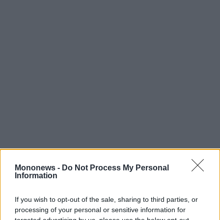
Mononews -
Do Not Process My Personal
Information
Μετά και την προαναφερόμενη διάθεση, η
If you wish to opt-out of the sale, sharing to third parties, or
Τράπεζα κατέχει άμεσα 32.630.208 ίδιες
processing of your personal or sensitive information for
μετοχές, οι οποίες αντιστοιχούν σε ποσοστό
targeted advertising by us, please use the below opt-out