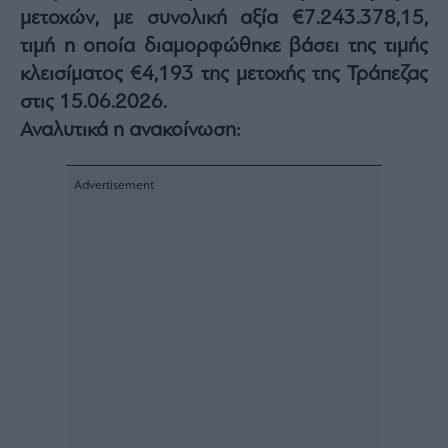
μετοχών, με συνολική αξία €7.243.378,15,
Architecture
&
τιμή η οποία διαμορφώθηκε βάσει της τιμής
Design
κλεισίματος €4,193 της μετοχής της Τράπεζας
Fashion
στις 15.06.2026.
&
Art
Αναλυτικά η ανακοίνωση:
Watches
Yachts
Table
For
Two
Μετοχές
Αγορές
Trader's
book