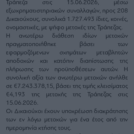
Τράπεζα στις 15.06.2026, μέσω
agree
to
εξωχρηματιστηριακών συναλλαγών, προς 208
our
Terms
and
Δικαιούχους, συνολικά 1.727.493 ίδιες, κοινές,
Privacy
Notice.
ονομαστικές, με ψήφο μετοχές της Τράπεζας.
You
can
Η ανωτέρω διάθεση ιδίων μετοχών
opt
out
at
πραγματοποιήθηκε βάσει των
any
time.
εφαρμοζόμενων σχημάτων μεταβλητών
This
site
αποδοχών και κατόπιν διαπίστωσης της
is
protected
by
πλήρωσης των προϋποθέσεων αυτών. Η
reCAPTCHA
and
συνολική αξία των ανωτέρω μετοχών ανήλθε
the
Google
σε €7.243.378,15, βάσει της τιμής κλεισίματος
Privacy
Policy
and
€4,193 της μετοχής της Τράπεζας στις
Terms
of
15.06.2026.
Service
apply.
Οι Δικαιούχοι έχουν υποχρέωση διακράτησης
των εν λόγω μετοχών για ένα έτος από την
ότητα
ημερομηνία κτήσης τους.
ι
ίες