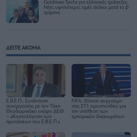
Goldman Sachs για ελληνικές τράπεζες:
Νέες υψηλότερες τιμές στόχοι μετά το β’
τρίμηνο
ΔΕΙΤΕ ΑΚΟΜΑ
FIFA: Ζήτησε συγγνώμη
Ε.Β.Ε.Π.: Συνάντηση
στις 211 ομοσπονδίες για
συνεργασίας με τον Τάκη
την υπόθεση των
Θεοδωρικάκο ενόψει ΔΕΘ
εμπορικών δικαιωμάτων
– «Κοστολόγηση των
προτάσεων του Ε.Β.Ε.Π.»