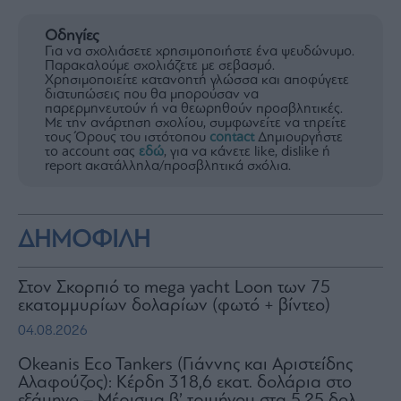
Οδηγίες
Για να σχολιάσετε χρησιμοποιήστε ένα ψευδώνυμο.
Παρακαλούμε σχολιάζετε με σεβασμό.
Χρησιμοποιείτε κατανοητή γλώσσα και αποφύγετε
διατυπώσεις που θα μπορούσαν να
παρερμηνευτούν ή να θεωρηθούν προσβλητικές.
Με την ανάρτηση σχολίου, συμφωνείτε να τηρείτε
τους Όρους του ιστότοπου
contact
Δημιουργήστε
το account σας
εδώ
, για να κάνετε like, dislike ή
report ακατάλληλα/προσβλητικά σχόλια.
ΔΗΜΟΦΙΛΗ
Στον Σκορπιό το mega yacht Loon των 75
εκατομμυρίων δολαρίων (φωτό + βίντεο)
04.08.2026
Okeanis Eco Tankers (Γιάννης και Αριστείδης
Αλαφούζος): Κέρδη 318,6 εκατ. δολάρια στο
εξάμηνο – Μέρισμα β’ τριμήνου στα 5,25 δολ.