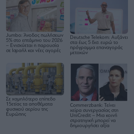
Jumbo: Άνοδος πωλήσεων
Deutsche Telekom: Αυξάνει
5% στο επτάμηνο του 2026
στα έως 5 δισ. ευρώ το
– Ενισχύεται η παρουσία
πρόγραμμα επαναγοράς
σε Ισραήλ και νέες αγορές
μετοχών
Σε χαμηλότερο επίπεδο
15ετίας τα αποθέματα
Commerzbank: Τείνει
φυσικού αερίου της
χείρα συνεργασίας στη
Ευρώπης
UniCredit – Μια κοινή
στρατηγική μπορεί να
δημιουργήσει αξία