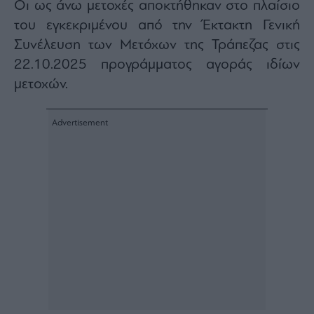
Οι ως άνω μετοχές αποκτήθηκαν στο πλαίσιο
ας
οι
του εγκεκριμένου από την Έκτακτη Γενική
ήσης
Συνέλευση των Μετόχων της Τράπεζας στις
22.10.2025 προγράμματος αγοράς ιδίων
4
μετοχών.
news.gr
ghts
rved