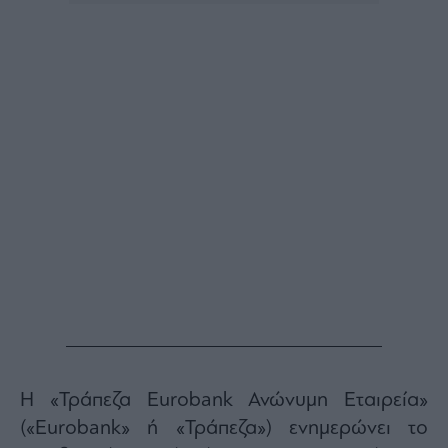
Buy-
Hold-
Sell
The
Value
Investor
Crypto
Χρηματιστηριακές
Ανακοινώσεις
Creative
Content
Branded
Content
Reports
&
Branded
Η «Τράπεζα Eurobank Ανώνυμη Εταιρεία»
Content
Calendar
(«Eurobank» ή «Τράπεζα») ενημερώνει το