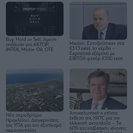
Buy, Hold or Sell: Άμεση
Metlen: Εκτοξεύτηκαν στα
ανάλυση για ΑΚΤΩΡ,
€313 εκατ. τα κέρδη –
ΙΝΤΕΚ, Motor Oil, OTE
Εκρηκτικό εξάμηνο με
EBITDA-ρεκόρ €550 εκατ.
Αποκαλυπτική η ετήσια
Νέο αεροδρόμιο
έκθεση της XRTC για την
Ηρακλείου: Διευκρινίσεις
ελληνική ακτοπλοΐα – Το
της ΥΠΑ για τον εξοπλισμό
60% της επιβατικής κίνησης
αεροναυτιλίας