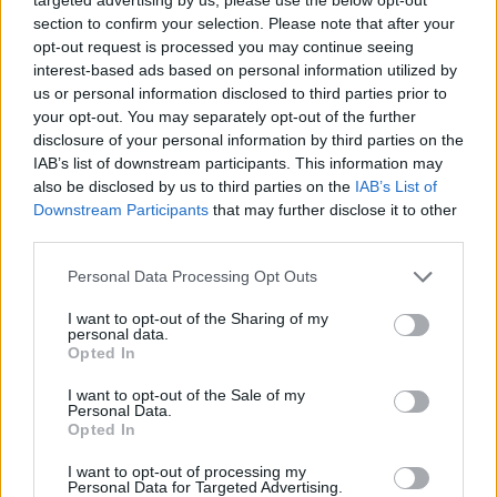
section to confirm your selection. Please note that after your
0,8985% του μετοχικού της κεφαλαίου.
opt-out request is processed you may continue seeing
Τέλος, υπενθυμίζεται ότι η Τακτική Γενική
interest-based ads based on personal information utilized by
Συνέλευση των Μετόχων της Τράπεζας της
us or personal information disclosed to third parties prior to
your opt-out. You may separately opt-out of the further
28.04.2026 ενέκρινε την ακύρωση
disclosure of your personal information by third parties on the
28.097.019 ιδίων μετοχών της Τράπεζας, με
IAB’s list of downstream participants. This information may
αντίστοιχη μείωση του μετοχικού της
also be disclosed by us to third parties on the
IAB’s List of
Downstream Participants
that may further disclose it to other
κεφαλαίου, σύμφωνα με το άρθρο 49 του Ν.
third parties.
4548/2018. Η ολοκλήρωση της εν λόγω
εταιρικής πράξης τελεί υπό τη σχετική έγκριση
Personal Data Processing Opt Outs
της Ευρωπαϊκής Κεντρικής Τράπεζας και την
I want to opt-out of the Sharing of my
personal data.
ολοκλήρωση των απαιτούμενων
Opted In
διατυπώσεων δημοσιότητας στο Γενικό
I want to opt-out of the Sale of my
Εμπορικό Μητρώο (Γ.Ε.ΜΗ.).
Personal Data.
Opted In
Διαβάστε επίσης:
Buy, Hold or Sell: Άμεση ανάλυση για Metlen,
I want to opt-out of processing my
Personal Data for Targeted Advertising.
Aegean, ETE, ΠΛΑΘ