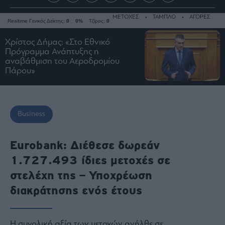
ΜΕΤΟΧΕΣ
ΤΑΜΠΛΟ
ΑΓΟΡΕΣ
Realtime Γενικός Δείκτης:
0
0%
Τζίρος:
0
Χρίστος Δήμας: «Στο Εθνικό
Πρόγραμμα Ανάπτυξης η
αναβάθμιση του Αεροδρομίου
Ειδήσεις
Πάρου»
Οικονομία
Business
Τράπεζες
Business
Ναυτιλία
Real
Eurobank: Διέθεσε δωρεάν
Estate
1.727.493 ίδιες μετοχές σε
Ενέργεια
στελέχη της – Υποχρέωση
Πολιτική
διακράτησης ενός έτους
Πολιτισμός
Κοινωνία
Law
Η συνολική αξία των μετοχών ανήλθε σε