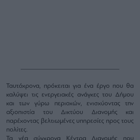
Monocle
Media
Lab
Mononews100
Εγγραφείτε
στο
Newsletter
του
Ταυτόχρονα, πρόκειται για ένα έργο που θα
mononews.gr
καλύψει τις ενεργειακές ανάγκες του Δήμου
και των γύρω περιοχών, ενισχύοντας την
αξιοπιστία του Δικτύου Διανομής και
παρέχοντας βελτιωμένες υπηρεσίες προς τους
By
submitting
πολίτες.
your
email,
Τα νέα σύγχρονα Κέντρα Διανομής που
you