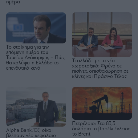
ημέρα
Το στοίχημα για την
επόμενη ημέρα του
Ταμείου Ανάκαμψης – Πώς
Τι αλλάζει με το νέο
θα καλύψει η Ελλάδα το
χωροταξικό: Φρένο σε
επενδυτικό κενό
πισίνες, οπισθοχώρηση σε
κλίνες και Πράσινο Τέλος
Πετρέλαιο: Στα 83,5
δολάρια το βαρέλι έκλεισε
Alpha Bank: Έξι οίκοι
το Brent
βλέπουν νέο κεφάλαιο