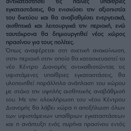
αντικαταστήσει τις παλιές υπαίθριες
Architecture
εγκαταστάσεις, θα ενισχύσει την αξιοπιστία
&
Design
του δικτύου και θα αναβαθμίσει ενεργειακά,
αισθητικά και λειτουργικά την περιοχή, ενώ
Fashion
&
ταυτόχρονα θα δημιουργηθεί νέος χώρος
Art
πρασίνου για τους πολίτες.
Watches
Όπως αναφέρεται στη σχετική ανακοίνωση,
Yachts
στην περιοχή στην οποία θα κατασκευαστεί το
Table
νέο Κέντρο Διανομής αντικαθιστώντας τις
For
Two
υφιστάμενες υπαίθριες εγκαταστάσεις, θα
υλοποιηθεί παράλληλα ανάπλαση του χώρου
με στόχο την υψηλής αισθητικής αναβάθμισή
του. Με την ολοκλήρωση του νέου Κέντρου
Μετοχές
Διανομής θα λάβει χώρα η αποξήλωση όλων
Αγορές
των υφιστάμενων υπαίθριων εγκαταστάσεων
Trader's
και η ανάπτυξη ενός πυρήνα πρασίνου εντός
book