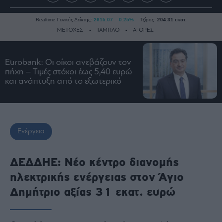
Realtime Γενικός Δείκτης:
2615.07
0.25%
Τζίρος:
204.31 εκατ.
ΜΕΤΟΧΕΣ
ΤΑΜΠΛΟ
ΑΓΟΡΕΣ
Eurobank: Οι οίκοι ανεβάζουν τον
Ειδήσεις
πήχη – Τιμές στόχοι έως 5,40 ευρώ
και ανάπτυξη από το εξωτερικό
Οικονομία
Business
Τράπεζες
Ναυτιλία
Ενέργεια
Real
Estate
ΔΕΔΔΗΕ: Νέο κέντρο διανομής
Ενέργεια
ηλεκτρικής ενέργειας στον Άγιο
Πολιτική
Δημήτριο αξίας 31 εκατ. ευρώ
Πολιτισμός
Κοινωνία
Law