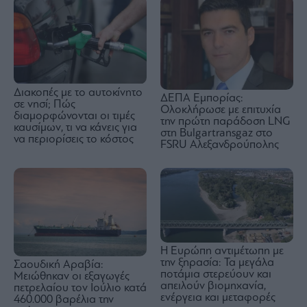
Διακοπές με το αυτοκίνητο
ΔΕΠΑ Εμπορίας:
σε νησί; Πώς
Oλοκλήρωσε με επιτυχία
διαμορφώνονται οι τιμές
την πρώτη παράδοση LNG
καυσίμων, τι να κάνεις για
στη Bulgartransgaz στο
να περιορίσεις το κόστος
FSRU Αλεξανδρούπολης
Η Ευρώπη αντιμέτωπη με
την ξηρασία: Τα μεγάλα
Σαουδική Αραβία:
ποτάμια στερεύουν και
Μειώθηκαν οι εξαγωγές
απειλούν βιομηχανία,
πετρελαίου τον Ιούλιο κατά
ενέργεια και μεταφορές
460.000 βαρέλια την