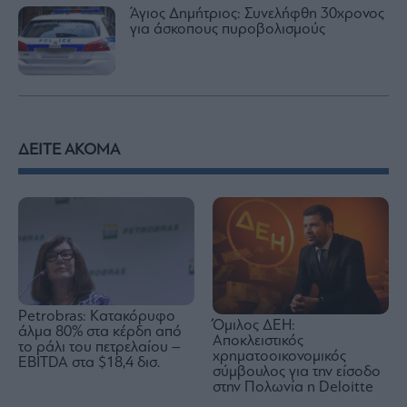
Άγιος Δημήτριος: Συνελήφθη 30χρονος
για άσκοπους πυροβολισμούς
ΔΕΙΤΕ ΑΚΟΜΑ
Petrobras: Kατακόρυφο
Όμιλος ΔΕΗ:
άλμα 80% στα κέρδη από
Αποκλειστικός
το ράλι του πετρελαίου –
χρηματοοικονομικός
EBITDA στα $18,4 δισ.
σύμβουλος για την είσοδο
στην Πολωνία η Deloitte