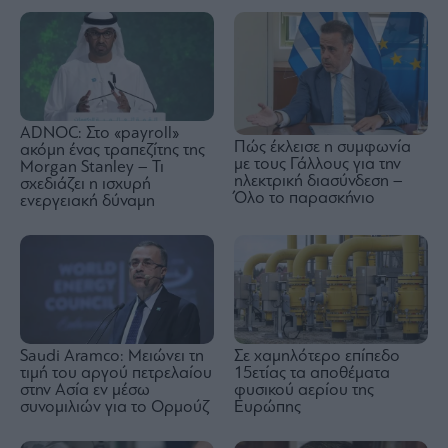
ADNOC: Στο «payroll»
Πώς έκλεισε η συμφωνία
ακόμη ένας τραπεζίτης της
με τους Γάλλους για την
Morgan Stanley – Τι
ηλεκτρική διασύνδεση –
σχεδιάζει η ισχυρή
Όλο το παρασκήνιο
ενεργειακή δύναμη
Saudi Aramco: Μειώνει τη
Σε χαμηλότερο επίπεδο
τιμή του αργού πετρελαίου
15ετίας τα αποθέματα
στην Ασία εν μέσω
φυσικού αερίου της
συνομιλιών για το Ορμούζ
Ευρώπης