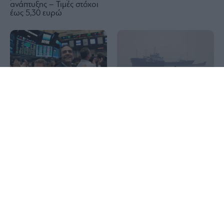
ανάπτυξης – Τιμές στόχοι
έως 5,30 ευρώ
1x
Wall Street: Η αδύναμη
Reuters: Σύντομα μια
αγορά εργασίας έστειλε σε
συμφωνία του Ομάν και
νέο ρεκόρ τον S&P 500 –
του Ιράν για τα Στενά του
Άλμα 15,8% για την SpaceX
Ορμούζ, λέει Αμερικανός
αξιωματούχος
Τραμπ: Έφεση κατά της
απόφασης του Ανωτάτου
Αμπάς Αραγτσί: Οι