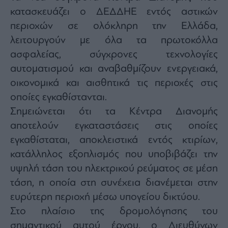
agree
κατασκευάζει ο ΔΕΔΔΗΕ εντός αστικών
to
our
Terms
περιοχών σε ολόκληρη την Ελλάδα,
and
Privacy
λειτουργούν με όλα τα πρωτοκόλλα
Notice.
You
ασφαλείας, σύγχρονες τεχνολογίες
can
opt
out
αυτοματισμού και αναβαθμίζουν ενεργειακά,
at
any
οικονομικά και αισθητικά τις περιοχές στις
time.
This
οποίες εγκαθίστανται.
site
is
protected
Σημειώνεται ότι τα Κέντρα Διανομής
by
reCAPTCHA
αποτελούν εγκαταστάσεις στις οποίες
and
the
εγκαθίσταται, αποκλειστικά εντός κτιρίων,
Google
Privacy
Policy
κατάλληλος εξοπλισμός που υποβιβάζει την
and
Terms
υψηλή τάση του ηλεκτρικού ρεύματος σε μέση
of
Service
τάση, η οποία στη συνέχεια διανέμεται στην
apply.
ευρύτερη περιοχή μέσω υπογείου δικτύου.
Στο πλαίσιο της δρομολόγησης του
ότητα
ι
σημαντικού αυτού έργου, ο Διευθύνων
ίες