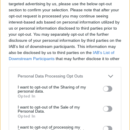
targeted advertising by us, please use the below opt-out
section to confirm your selection. Please note that after your
opt-out request is processed you may continue seeing
Ο Δήμαρχος κ. Σ. Μαμαλάκης από την πλευρά
interest-based ads based on personal information utilized by
του τόνισε: «Η αναβάθμιση του υποσταθμού
us or personal information disclosed to third parties prior to
your opt-out. You may separately opt-out of the further
αποτελεί ένα πολύ σημαντικό έργο που
disclosure of your personal information by third parties on the
συμβάλει καθοριστικά στην ασφάλεια, στην
IAB’s list of downstream participants. This information may
υγεία και στην ποιότητα ζωής των κατοίκων
also be disclosed by us to third parties on the
IAB’s List of
Downstream Participants
that may further disclose it to other
της πόλης μας».
third parties.
Personal Data Processing Opt Outs
Διαβάστε επίσης
Παιδικοί σταθμοί: Πόσα παιδιά θα λάβουν
I want to opt-out of the Sharing of my
personal data.
voucher – Τα αποτελέσματα
Opted In
I want to opt-out of the Sale of my
Personal Data.
Opted In
I want to opt-out of processing my