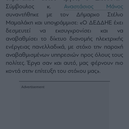
ας
Σύμβουλος κ.
Αναστάσιος Μάνος
οι
ήσης
συναντήθηκε με τον Δήμαρχο Στέλιο
Μαμαλάκη και υπογράμμισε: «Ο ΔΕΔΔΗΕ έχει
4
δεσμευτεί να εκσυγχρονίσει και να
news.gr
αναβαθμίσει το δίκτυο διανομής ηλεκτρικής
ghts
rved
ενέργειας πανελλαδικά, με στόχο την παροχή
αναβαθμισμένων υπηρεσιών προς όλους τους
πολίτες. Έργα σαν και αυτό, μας φέρνουν πιο
κοντά στην επίτευξη του στόχου μας».