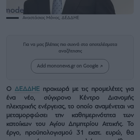
Rumors
ESG
Αναστάσιος Μάνος, ΔΕΔΔΗΕ
Today
Mononews2030
Άρθρα
Για να μας βλέπεις πιο συχνά στα αποτελέσματα
Συνεντεύξεις
αναζήτησης
Add mononews.gr on Google
Les
Ο
ΔΕΔΔΗΕ
προχωρά με τις προμελέτες για
Bons
ένα νέο, σύγχρονο Κέντρο Διανομής
Vivants
ηλεκτρικής ενέργειας, το οποίο αναμένεται να
Auto
μεταμορφώσει την καθημερινότητα των
Life
&
κατοίκων του Αγίου Δημητρίου Αττικής. Το
Style
έργο, προϋπολογισμού 31 εκατ. ευρώ, θα
Υγεία