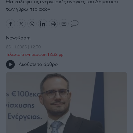
Θα καλύψει τις ενεργειακές ανάγκες του Δήμου και
Bloomberg
των γύρω περιοχών
Financial
Times
NewsRoom
25.11.2025 | 12:30
The
Τελευταία ενημέρωση:12:32 μμ
Wiseman
Ακούστε το άρθρο
Room
301
My
Story
Media
Winners
&
Losers
Επι-
θετικά