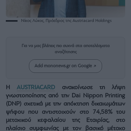
Rumors
ESG
Today
Νίκος Λύκος, Πρόεδρος της Austriacard Holdings
Mononews2030
Άρθρα
Συνεντεύξεις
Για να μας βλέπεις πιο συχνά στα αποτελέσματα
αναζήτησης
Add mononews.gr on Google
Les
Bons
Η
AUSTRIACARD
ανακοίνωσε τη λήψη
Vivants
γνωστοποίησης από την Dai Nippon Printing
Auto
(DNP) σχετικά με την απόκτηση δικαιωμάτων
Life
ψήφου που αντιστοιχούν στο 74,58% του
&
μετοχικού κεφαλαίου της Εταιρίας, στο
Style
πλαίσιο συμφωνίας με τον βασικό μέτοχο
Υγεία