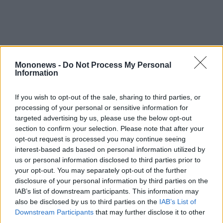
Mononews -
Do Not Process My Personal
Information
Διαβάστε επίσης
Νίκος Λύκος: Γιατί πούλησε την AustriaCard
If you wish to opt-out of the sale, sharing to third parties, or
processing of your personal or sensitive information for
και γιατί όλοι είναι ευχαριστημένοι από το
targeted advertising by us, please use the below opt-out
deal, η οικογένεια, τα στελέχη και οι Ιάπωνες
section to confirm your selection. Please note that after your
AustriaCard: Στα 271 εκατ. ευρώ το deal του
opt-out request is processed you may continue seeing
interest-based ads based on personal information utilized by
Νικόλαου Λύκου με την DNP
us or personal information disclosed to third parties prior to
Bloomberg: Η Τουρκία προωθεί νομοσχέδιο
your opt-out. You may separately opt-out of the further
που δίνει στον Ερντογάν την εξουσία να
disclosure of your personal information by third parties on the
IAB’s list of downstream participants. This information may
ανακηρύξει ΑΟΖ έως 200 μίλια
also be disclosed by us to third parties on the
IAB’s List of
Downstream Participants
that may further disclose it to other
third parties.