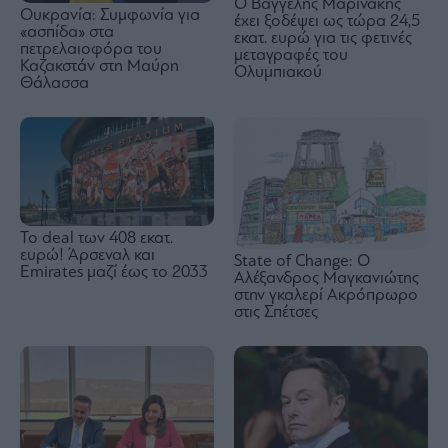
Ο Βαγγέλης Μαρινάκης
Ουκρανία: Συμφωνία για
έχει ξοδέψει ως τώρα 24,5
«ασπίδα» στα
εκατ. ευρώ για τις φετινές
πετρελαιοφόρα του
μεταγραφές του
Καζακστάν στη Μαύρη
Ολυμπιακού
Θάλασσα
To deal των 408 εκατ.
ευρώ! Άρσεναλ και
State of Change: Ο
Emirates μαζί έως το 2033
Αλέξανδρος Μαγκανιώτης
στην γκαλερί Ακρόπρωρο
στις Σπέτσες