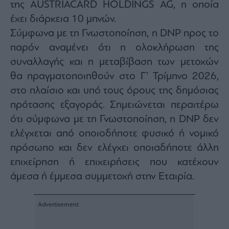
της AUSTRIACARD HOLDINGS AG, η οποία
agree
to
έχει διάρκεια 10 μηνών.
our
Terms
and
Σύμφωνα με τη Γνωστοποίηση, η DNP προς το
Privacy
Notice.
παρόν αναμένει ότι η ολοκλήρωση της
You
can
συναλλαγής και η μεταβίβαση των μετοχών
opt
out
at
θα πραγματοποιηθούν στο Γ’ Τρίμηνο 2026,
any
time.
στο πλαίσιο και υπό τους όρους της δημόσιας
This
site
πρότασης εξαγοράς. Σημειώνεται περαιτέρω
is
protected
by
ότι σύμφωνα με τη Γνωστοποίηση, η DNP δεν
reCAPTCHA
and
ελέγχεται από οποιοδήποτε φυσικό ή νομικό
the
Google
πρόσωπο και δεν ελέγχει οποιαδήποτε άλλη
Privacy
Policy
and
επιχείρηση ή επιχειρήσεις που κατέχουν
Terms
of
άμεσα ή έμμεσα συμμετοχή στην Εταιρία.
Service
apply.
ότητα
ι
ίες