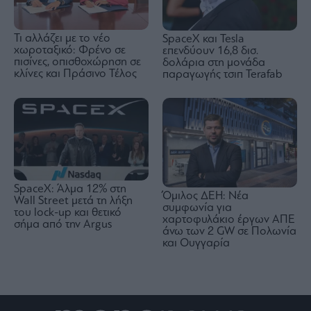
Τι αλλάζει με το νέο
SpaceX και Tesla
χωροταξικό: Φρένο σε
επενδύουν 16,8 δισ.
πισίνες, οπισθοχώρηση σε
δολάρια στη μονάδα
κλίνες και Πράσινο Τέλος
παραγωγής τσιπ Terafab
SpaceX: Άλμα 12% στη
Όμιλος ΔΕΗ: Νέα
Wall Street μετά τη λήξη
συμφωνία για
του lock-up και θετικό
χαρτοφυλάκιο έργων ΑΠΕ
σήμα από την Argus
άνω των 2 GW σε Πολωνία
και Ουγγαρία