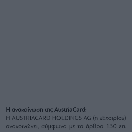
Buy-
Hold-
Sell
The
Value
Investor
Crypto
Χρηματιστηριακές
Ανακοινώσεις
Creative
Content
Branded
Content
Reports
&
Η ανακοίνωση της AustriaCard:
Branded
Η AUSTRIACARD HOLDINGS AG (η «Εταιρία»)
Content
Calendar
ανακοινώνει, σύμφωνα με τα άρθρα 130 επ.