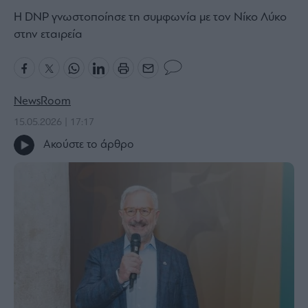
Η DNP γνωστοποίησε τη συμφωνία με τον Νίκο Λύκο
Bloomberg
στην εταιρεία
Financial
Times
NewsRoom
The
15.05.2026 | 17:17
Wiseman
Ακούστε το άρθρο
Room
301
My
Story
Media
Winners
&
Losers
Επι-
θετικά