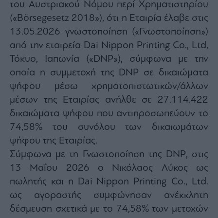
Monocle
του Αυστριακού Νόμου περί Χρηματιστηρίου
Media
(«Börsegesetz 2018»), ότι η Εταιρία έλαβε στις
Lab
13.05.2026 γνωστοποίηση («Γνωστοποίηση»)
από την εταιρεία Dai Nippon Printing Co., Ltd,
Τόκυο, Ιαπωνία («DNP»), σύμφωνα με την
Mononews100
οποία η συμμετοχή της DNP σε δικαιώματα
ψήφου μέσω χρηματοπιστωτικών/άλλων
μέσων της Εταιρίας ανήλθε σε 27.114.422
Εγγραφείτε
δικαιώματα ψήφου που αντιπροσωπεύουν το
στο
Newsletter
74,58% του συνόλου των δικαιωμάτων
του
ψήφου της Εταιρίας.
mononews.gr
Σύμφωνα με τη Γνωστοποίηση της DNP, στις
13 Μαΐου 2026 ο Νικόλαος Λύκος ως
πωλητής και η Dai Nippon Printing Co., Ltd.
ως αγοραστής συμφώνησαν ανέκκλητη
By
submitting
your
δέσμευση σχετικά με το 74,58% των μετοχών
email,
you