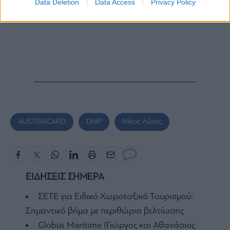
Data Deletion
Data Access
Privacy Policy
AUSTRIACARD
DNP
Νίκος Λύκος
ΕΙΔΗΣΕΙΣ ΣΗΜΕΡΑ
ΣΕΤΕ για Ειδικό Χωροταξικό Τουρισμού:
Σημαντικό βήμα με περιθώρια βελτίωσης
Globus Maritime (Γιώργος και Αθανάσιος