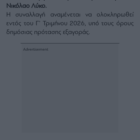
Νικόλαο Λύκο.
Architecture
&
Η συναλλαγή αναμένεται να ολοκληρωθεί
Design
εντός του Γ’ Τριμήνου 2026, υπό τους όρους
Fashion
δημόσιας πρότασης εξαγοράς.
&
Art
Watches
Yachts
Table
For
Two
Μετοχές
Αγορές
Trader's
book