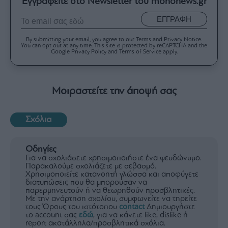
Εγγραφείτε στο Newsletter του mononews.gr
ΕΓΓΡΑΦΗ
By submitting your email, you agree to our Terms and Privacy Notice.
You can opt out at any time. This site is protected by reCAPTCHA and the
Google Privacy Policy and Terms of Service apply.
Μοιραστείτε την άποψή σας
Σχόλια
Οδηγίες
Για να σχολιάσετε χρησιμοποιήστε ένα ψευδώνυμο.
Παρακαλούμε σχολιάζετε με σεβασμό.
Χρησιμοποιείτε κατανοητή γλώσσα και αποφύγετε
διατυπώσεις που θα μπορούσαν να
παρερμηνευτούν ή να θεωρηθούν προσβλητικές.
Με την ανάρτηση σχολίου, συμφωνείτε να τηρείτε
τους Όρους του ιστότοπου
contact
Δημιουργήστε
το account σας
εδώ
, για να κάνετε like, dislike ή
report ακατάλληλα/προσβλητικά σχόλια.