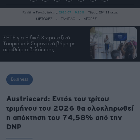
Realtime Γενικός Δείκτης:
2615.07
0.25%
Τζίρος:
204.31 εκατ.
ΜΕΤΟΧΕΣ
ΤΑΜΠΛΟ
ΑΓΟΡΕΣ
ΣΕΤΕ για Ειδικό Χωροταξικό
Ειδήσεις
Τουρισμού: Σημαντικό βήμα με
περιθώρια βελτίωσης
Οικονομία
Business
Τράπεζες
Ναυτιλία
Business
Real
Estate
Austriacard: Εντός του τρίτου
Ενέργεια
τριμήνου του 2026 θα ολοκληρωθεί
Πολιτική
η απόκτηση του 74,58% από την
Πολιτισμός
DNP
Κοινωνία
Law