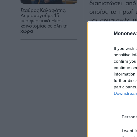
διαπιστώσει απ
Σταύρος Καλαφάτης:
οποίος το πρωί τ
Δημιουργούμε 13
και σημαντικές 
περιφερειακά Hubs
καινοτομίας σε όλη τη
υλοποίησης τω
χώρα
Mononew
μετακινήσεις, τη
επόμενα χρόνια.
If you wish 
sensitive in
confirm you
continue se
information 
further disc
participants
Downstream 
Persona
I want t