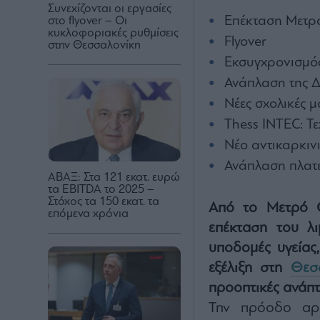
Συνεχίζονται οι εργασίες
Επέκταση Μετρ
στο flyover – Οι
κυκλοφοριακές ρυθμίσεις
Flyover
στην Θεσσαλονίκη
Εκσυγχρονισμός
Ανάπλαση της 
Νέες σχολικές 
Thess INTEC: Τ
Νέο αντικαρκιν
Ανάπλαση πλατε
ΑΒΑΞ: Στα 121 εκατ. ευρώ
τα EBITDA το 2025 –
Στόχος τα 150 εκατ. τα
Από το Μετρό Θ
επόμενα χρόνια
επέκταση του λι
υποδομές υγείας
εξέλιξη στη
Θεσ
προοπτικές ανάπτ
Την πρόοδο αρκ