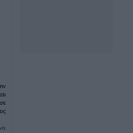
ην
αι
σε
ις
να