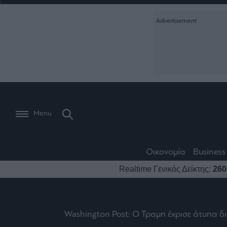
Ειδήσεις
Creative Conte
Οικονομία
The
Μετοχές
Branded Conten
Wiseman
Les
Business
Αγορές
Reports &
Bons
Room
Branded Conten
Vivants
301
Calendar
Τράπεζες
Trader's
book
Auto
My
Monocle Media
Menu
Ναυτιλία
Story
Lab
Buy-
Life
Hold-
Real
&
Media
Sell
Estate
Style
Οικονομία
Business
Winners
The
Ενέργεια
Realtime Γενικός Δείκτης:
260
Υγεία
Mononews100
&
Value
Losers
Investor
Πολιτική
Architecture
&
Επι-
Crypto
Design
Πολιτισμός
θετικά
Washington Post: Ο Τραμπ έχρισε άτυπα δ
Χρηματιστηριακές
Εγγραφείτε σ