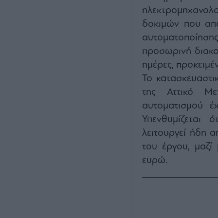
ηλεκτρομηχανολ
δοκιμών που απα
αυτοματοποίησης.
προσωρινή διακοπ
ημέρες, προκειμέ
Το κατασκευαστι
της Αττικό Με
αυτοματισμού έχ
Υπενθυμίζεται 
λειτουργεί ήδη 
του έργου, μαζί 
ευρώ.