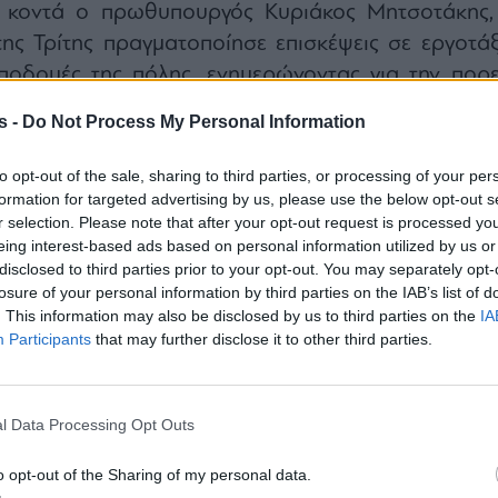
ό κοντά ο πρωθυπουργός Κυριάκος Μητσοτάκης,
ης Τρίτης πραγματοποίησε επισκέψεις σε εργοτάξ
υποδομές της πόλης, ενημερώνοντας για την πορε
ν έργων που αναμένεται να επηρεάσουν τ
s -
Do Not Process My Personal Information
ν οικονομία και την καθημερινότητα των πολιτών 
to opt-out of the sale, sharing to third parties, or processing of your per
formation for targeted advertising by us, please use the below opt-out s
r selection. Please note that after your opt-out request is processed y
eing interest-based ads based on personal information utilized by us or
disclosed to third parties prior to your opt-out. You may separately opt-
losure of your personal information by third parties on the IAB’s list of
. This information may also be disclosed by us to third parties on the
IA
Participants
that may further disclose it to other third parties.
l Data Processing Opt Outs
o opt-out of the Sharing of my personal data.