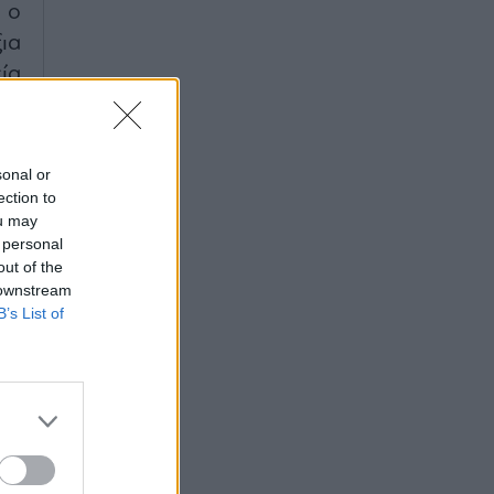
 ο
ια
ία
ις
τα
sonal or
ection to
ou may
 personal
out of the
 downstream
B’s List of