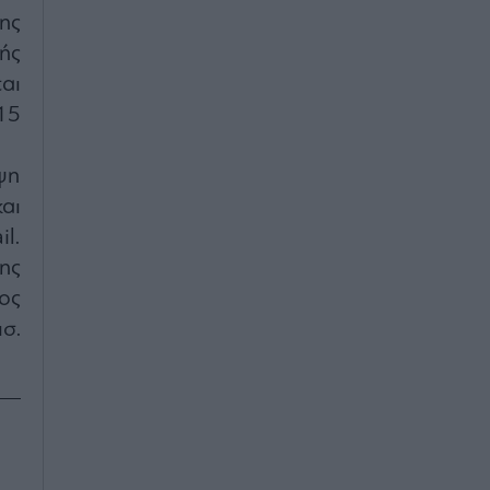
ης
ής
αι
15
ψη
αι
l.
ης
ος
σ.