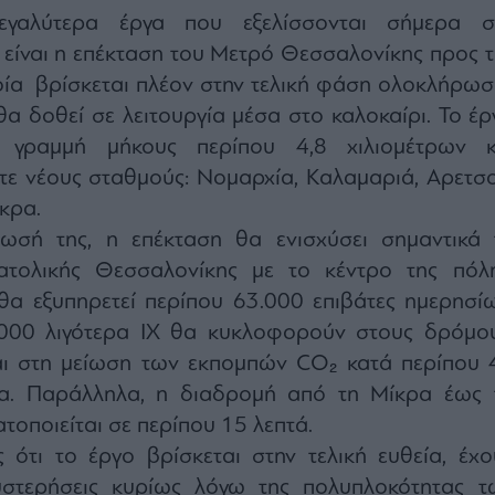
γαλύτερα έργα που εξελίσσονται σήμερα σ
ίναι η επέκταση του Μετρό Θεσσαλονίκης προς τ
οία βρίσκεται πλέον στην τελική φάση ολοκλήρωσ
 θα δοθεί σε λειτουργία μέσα στο καλοκαίρι. Το έ
 γραμμή μήκους περίπου 4,8 χιλιομέτρων κ
τε νέους σταθμούς: Νομαρχία, Καλαμαριά, Αρετσο
κρα.
ωσή της, η επέκταση θα ενισχύσει σημαντικά 
ατολικής Θεσσαλονίκης με το κέντρο της πόλη
 θα εξυπηρετεί περίπου 63.000 επιβάτες ημερησίω
000 λιγότερα ΙΧ θα κυκλοφορούν στους δρόμου
ι στη μείωση των εκπομπών CO₂ κατά περίπου 
ρα. Παράλληλα, η διαδρομή από τη Μίκρα έως 
τοποιείται σε περίπου 15 λεπτά.
 ότι το έργο βρίσκεται στην τελική ευθεία, έχο
υστερήσεις κυρίως λόγω της πολυπλοκότητας τ