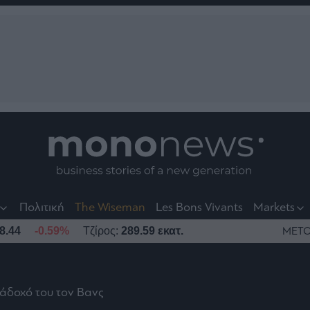
nt
t
t
Πολιτική
The Wiseman
Les Bons Vivants
Markets
8.44
-0.59%
Τζίρος:
289.59 εκατ.
ΜΕΤΟ
ιάδοχό του τον Βανς
το