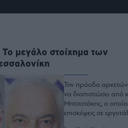
ου
r
ail,
s and
n opt
te is
: Το μεγάλο στοίχημα των
CHA
acy
rvice
εσσαλονίκη
Την πρόοδο αρκετών 
να διαπιστώσει από
Μητσοτάκης, ο οποίο
επισκέψεις σε εργοτά