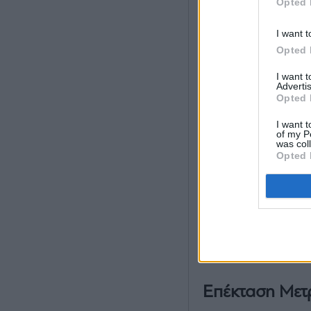
Opted 
I want t
Opted 
I want 
Advertis
Opted 
I want t
of my P
was col
Opted 
Επέκταση Μετ