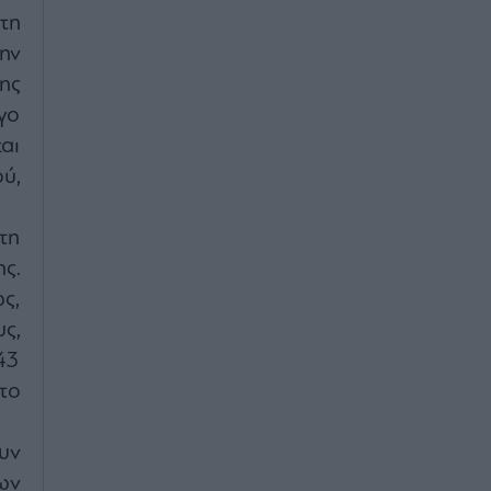
τη
ην
ης
ργο
αι
ύ,
τη
ς.
ς,
ς,
43
το
υν
ων