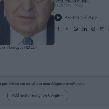
Άννα-Μαρία Μακρή
25.03.2026 | 00:00
Ακούστε το άρθρο
αίος, Πρόεδρος METLEN -
α μας βλέπεις πιο συχνά στα αποτελέσματα αναζήτησης
Add mononews.gr on Google