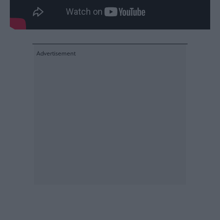
Buy-
Hold-
Sell
The
Value
Investor
Crypto
Χρηματιστηριακές
Ανακοινώσεις
Creative
Content
Branded
Content
Reports
&
Branded
Content
Calendar