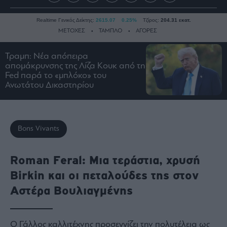
Realtime Γενικός Δείκτης:
2615.07
0.25%
Τζίρος:
204.31 εκατ.
ΜΕΤΟΧΕΣ
ΤΑΜΠΛΟ
ΑΓΟΡΕΣ
Τραμπ: Νέα απόπειρα
απομάκρυνσης της Λίζα Κουκ από τη
Ειδήσεις
Fed παρά το «μπλόκο» του
Οικονομία
Ανωτάτου Δικαστηρίου
Business
Τράπεζες
Ναυτιλία
Bons Vivants
Real
Estate
Roman Feral: Μια τεράστια, χρυσή
Ενέργεια
Birkin και οι πεταλούδες της στον
Πολιτική
Αστέρα Βουλιαγμένης
Πολιτισμός
Κοινωνία
O Γάλλος καλλιτέχνης προσεγγίζει την πολυτέλεια ως
Law