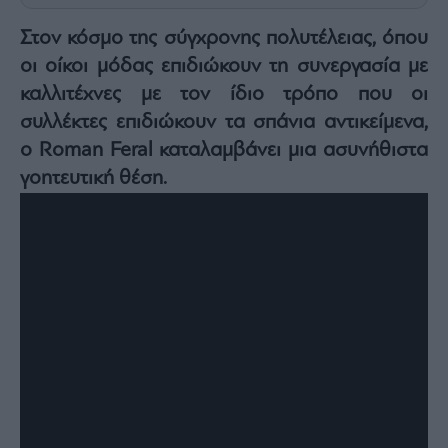
Architecture
Στον κόσμο της σύγχρονης πολυτέλειας, όπου
&
Design
οι οίκοι μόδας επιδιώκουν τη συνεργασία με
Fashion
καλλιτέχνες με τον ίδιο τρόπο που οι
&
συλλέκτες επιδιώκουν τα σπάνια αντικείμενα,
Art
ο Roman Feral καταλαμβάνει μια ασυνήθιστα
Watches
γοητευτική θέση.
Yachts
Table
For
Two
Μετοχές
Αγορές
Trader's
book