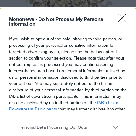
Mononews -
Do Not Process My Personal
Information
If you wish to opt-out of the sale, sharing to third parties, or
processing of your personal or sensitive information for
targeted advertising by us, please use the below opt-out
section to confirm your selection. Please note that after your
opt-out request is processed you may continue seeing
interest-based ads based on personal information utilized by
Circle Of Life Gold – πηγή: Roman Feral
us or personal information disclosed to third parties prior to
your opt-out. You may separately opt-out of the further
Τα χαρακτηριστικά γλυπτά του
disclosure of your personal information by third parties on the
IAB’s list of downstream participants. This information may
μεταμορφώνουν τσάντες και βαλίτσες από
also be disclosed by us to third parties on the
IAB’s List of
τους οίκους Chanel, Louis Vuitton, Hermès και
Downstream Participants
that may further disclose it to other
Dior σε ζωντανούς οργανισμούς.
third parties.
Personal Data Processing Opt Outs