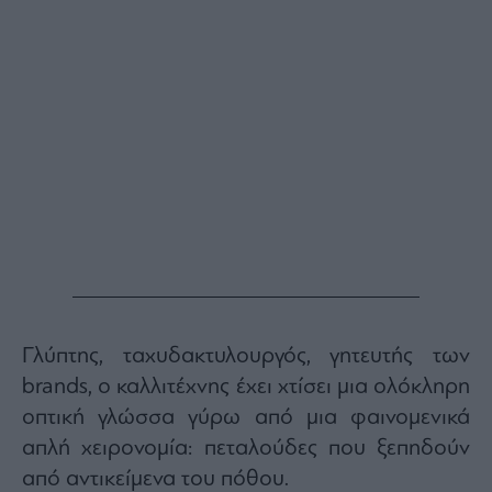
Monocle
Media
Lab
Mononews100
Εγγραφείτε
στο
Newsletter
του
mononews.gr
Γλύπτης, ταχυδακτυλουργός, γητευτής των
brands, ο καλλιτέχνης έχει χτίσει μια ολόκληρη
οπτική γλώσσα γύρω από μια φαινομενικά
By
απλή χειρονομία: πεταλούδες που ξεπηδούν
submitting
your
από αντικείμενα του πόθου.
email,
you