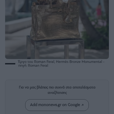
Rumors
ESG
Today
Mononews2030
Άρθρα
Συνεντεύξεις
Έργο του Roman Feral, Hermès Bronze Monumental -
πηγή: Roman Feral
Les
Bons
Vivants
Auto
Για να μας βλέπεις πιο συχνά στα αποτελέσματα
αναζήτησης
Life
&
Style
Add mononews.gr on Google
Υγεία