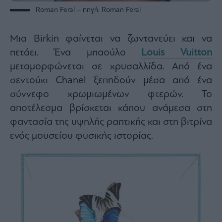
ας
Roman Feral – πηγή: Roman Feral
οι
ήσης
Μια Birkin φαίνεται να ζωντανεύει και να
πετάει. Ένα μπαούλο
Louis Vuitton
4
news.gr
μεταμορφώνεται σε χρυσαλλίδα. Από ένα
ghts
rved
σεντούκι Chanel ξεπηδούν μέσα από ένα
σύννεφο χρωμιωμένων φτερών. Το
αποτέλεσμα βρίσκεται κάπου ανάμεσα στη
φαντασία της υψηλής ραπτικής και στη βιτρίνα
ενός μουσείου φυσικής ιστορίας.