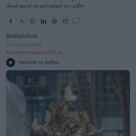
υλικό ικανό να μεταφέρει τον μύθο
Bloomberg
Financial
Times
Βασιλική Κουή
19.05.2026 | 00:00
The
Τελευταία ενημέρωση:8:55 πμ
Wiseman
Ακούστε το άρθρο
Room
301
My
Story
Media
Winners
&
Losers
Επι-
θετικά