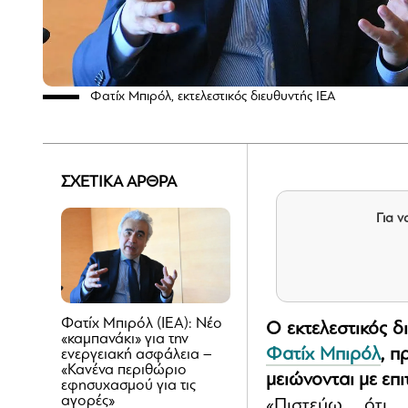
Φατίχ Μπιρόλ, εκτελεστικός διευθυντής IEA
ΣΧΕΤΙΚΑ ΑΡΘΡΑ
Για ν
Φατίχ Μπιρόλ (ΙΕΑ): Νέο
Ο εκτελεστικός δ
«καμπανάκι» για την
Φατίχ Μπιρόλ
, π
ενεργειακή ασφάλεια –
«Κανένα περιθώριο
μειώνονται με επ
εφησυχασμού για τις
αγορές»
«Πιστεύω ότι 