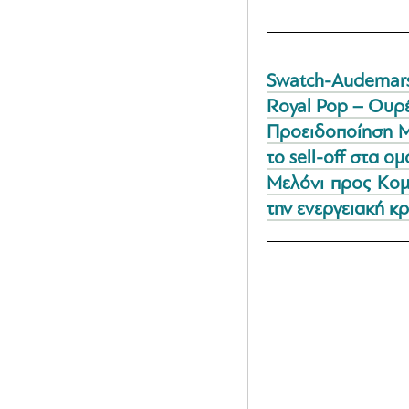
Swatch-Audemars
Royal Pop – Ουρές
Προειδοποίηση Mo
το sell-off στα ο
Μελόνι προς Κομ
την ενεργειακή κ