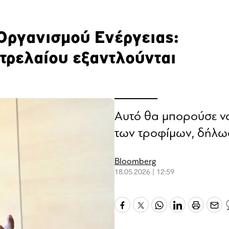
ου
r
Οργανισμού Ενέργειας:
τρελαίου εξαντλούνται
ail,
s and
n opt
te is
CHA
acy
rvice
Αυτό θα μπορούσε να 
των τροφίμων, δήλω
Bloomberg
18.05.2026 | 12:59