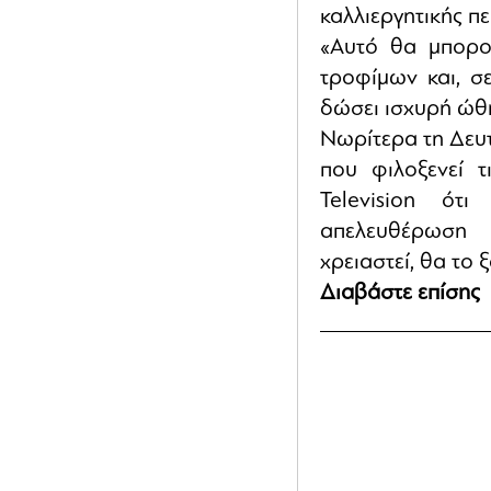
καλλιεργητικής π
«Αυτό θα μπορού
τροφίμων και, σε
δώσει ισχυρή ώθ
Νωρίτερα τη Δευτ
που φιλοξενεί 
Television ότ
απελευθέρωση 
χρειαστεί, θα το
Διαβάστε επίσης