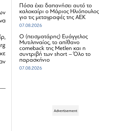
Πόσα έχει δαπανήσει αυτό το
καλοκαίρι ο Μάριος Ηλιόπουλος
ων
για τις μεταγραφές της ΑΕΚ
να
07.08.2026
Ο (πεισματάρης) Ευάγγελος
ρ,
Μυτιληναίος, το απίθανο
rg
comeback της Μetlen και η
κε
συντριβή των short – Όλο το
παρασκήνιο
αν
07.08.2026