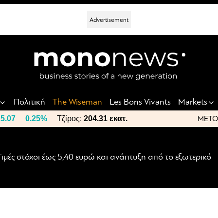
nt
t
t
Πολιτική
The Wiseman
Les Bons Vivants
Markets
5.07
0.25%
Τζίρος:
204.31 εκατ.
ΜΕΤΟ
Τιμές στόχοι έως 5,40 ευρώ και ανάπτυξη από το εξωτερικό
το