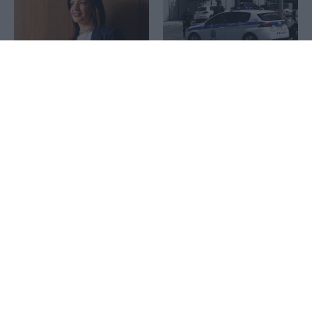
1x
Άνω Λιόσια: Δύο
συλληφθέντες για τον
Ελένη Βρεττου: Ανοιχτή για
θάνατο του 72χρονου –
νέες εξαγορές παραμένει η
Ισχυρίστηκαν ότι έπαθε
CrediaBank – Οι 4
ηλεκτροπληξία
προτεραιότητες της
τράπεζας
ΗΠΑ: Επιτροπή της
Γερουσίας προτείνει
ΑΔΜΗΕ Συμμετοχών: Η
άσκηση διώξεων στον
ΑΔΜΗΕ ΑΕ θα διατηρήσει
Φάουτσι
την τεχνική ηγεσία κατά την
κατασκευή του Great Sea
Interconnector