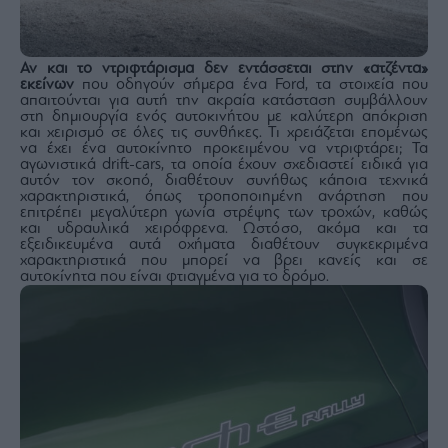
Monocle
Media
Lab
Αν και το ντριφτάρισμα δεν εντάσσεται στην «ατζέντα»
εκείνων
που οδηγούν σήμερα ένα Ford, τα στοιχεία που
απαιτούνται για αυτή την ακραία κατάσταση συμβάλλουν
στη δημιουργία ενός αυτοκινήτου με καλύτερη απόκριση
Mononews100
και χειρισμό σε όλες τις συνθήκες. Τι χρειάζεται επομένως
να έχει ένα αυτοκίνητο προκειμένου να ντριφτάρει; Τα
αγωνιστικά drift-cars, τα οποία έχουν σχεδιαστεί ειδικά για
αυτόν τον σκοπό, διαθέτουν συνήθως κάποια τεχνικά
χαρακτηριστικά, όπως τροποποιημένη ανάρτηση που
επιτρέπει μεγαλύτερη γωνία στρέψης των τροχών, καθώς
Εγγραφείτε
και υδραυλικά χειρόφρενα. Ωστόσο, ακόμα και τα
στο
εξειδικευμένα αυτά οχήματα διαθέτουν συγκεκριμένα
Newsletter
χαρακτηριστικά που μπορεί να βρει κανείς και σε
του
αυτοκίνητα που είναι φτιαγμένα για το δρόμο.
mononews.gr
By
submitting
your
email,
you