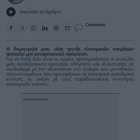
Rumors
Ακούστε το άρθρο
ESG
Today
Comments
Mononews2030
Άρθρα
Συνεντεύξεις
Η δημιουργία μιας νέας γενιάς ηλεκτρικών οχημάτων
αποτελεί μια συναρπαστική πρόκληση.
Για τη
Ford
, δύο είναι οι κύριες προτεραιότητες: η επίτευξη
μιας απολαυστικής εμπειρίας οδήγησης και ιδιοκτησίας, σε
συνδυασμό με την αξιοποίηση στο έπακρο των μοναδικών
πλεονεκτημάτων που προσφέρουν τα ηλεκτρικά συστήματα
κίνησης σε σχέση με τους παραδοσιακούς κινητήρες
εσωτερικής καύσης.
Les
Bons
Vivants
Auto
Life
&
Style
Υγεία