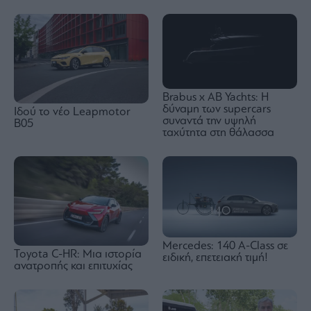
Brabus x AB Yachts: Η
δύναμη των supercars
Ιδού τo νέο Leapmotor
συναντά την υψηλή
B05
ταχύτητα στη θάλασσα
Mercedes: 140 A-Class σε
Toyota C-HR: Μια ιστορία
ειδική, επετειακή τιμή!
ανατροπής και επιτυχίας