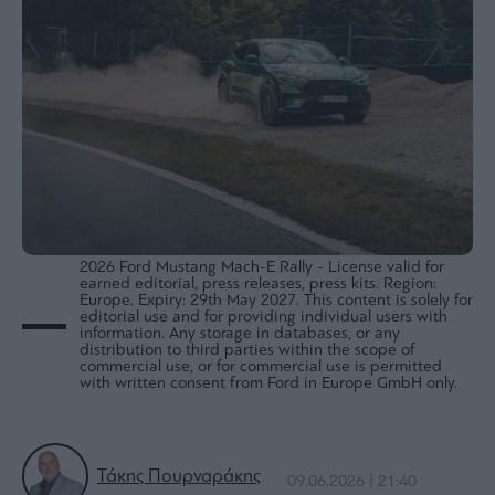
Bloomberg
Financial
Times
The
Wiseman
Room
301
2026 Ford Mustang Mach-E Rally - License valid for
earned editorial, press releases, press kits. Region:
My
Europe. Expiry: 29th May 2027. This content is solely for
Story
editorial use and for providing individual users with
information. Any storage in databases, or any
Media
distribution to third parties within the scope of
commercial use, or for commercial use is permitted
Winners
with written consent from Ford in Europe GmbH only.
&
Losers
Επι-
θετικά
Τάκης Πουρναράκης
09.06.2026 | 21:40