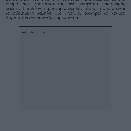
όχημα που τροφοδοτείται από κινητήρα εσωτερικής
ας
καύσης. Επιπλέον, η μπαταρία υψηλής τάσης, η οποία είναι
οι
τοποθετημένη χαμηλά στο πλαίσιο, διατηρεί το κέντρο
ήσης
βάρους όσο το δυνατόν χαμηλότερα.
4
news.gr
ghts
rved