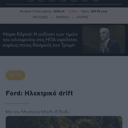
Realtime Γενικός Δείκτης:
2608.44
-0.59%
Τζίρος:
289.59 εκατ.
ΜΕΤΟΧΕΣ
ΤΑΜΠΛΟ
ΑΓΟΡΕΣ
Μαρκ Κάρνεϊ: Η αύξηση των τιμών
Ειδήσεις
του αλουμινίου στις ΗΠΑ οφείλεται
κυρίως στους δασμούς του Τραμπ
Οικονομία
Business
Τράπεζες
Ναυτιλία
AUTO
Real
Estate
Ford: Ηλεκτρικό drift
Ενέργεια
Πολιτική
Πολιτισμός
Με την Mustang Mach-E Rally
Κοινωνία
Law