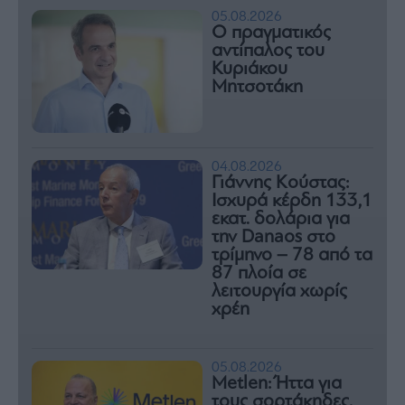
05.08.2026
Ο πραγματικός
αντίπαλος του
Κυριάκου
Μητσοτάκη
04.08.2026
Γιάννης Κούστας:
Ισχυρά κέρδη 133,1
εκατ. δολάρια για
την Danaos στο
τρίμηνο – 78 από τα
87 πλοία σε
λειτουργία χωρίς
χρέη
05.08.2026
Metlen: Ήττα για
τους σορτάκηδες,