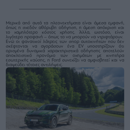
Buy-
Hold-
Sell
The
Μερικά από αυτά τα πλεονεκτήματα είναι άμεσα εμφανή,
Value
όπως η σχεδόν αθόρυβη οδήγηση, η άμεση απόκριση και
Investor
το χαμηλότερο κόστος χρήσης. Άλλα, ωστόσο, είναι
λιγότερο προφανή – όπως το να μπορούν να ντριφτάρουν.
Crypto
Ενώ οι φανατικοί λάτρεις των σπορ αυτοκινήτων που δεν
σκέφτονται να αγοράσουν ένα EV υποστηρίζουν ότι
Χρηματιστηριακές
ορισμένα δυναμικά χαρακτηριστικά οδήγησης αποτελούν
Ανακοινώσεις
αποκλειστικό προνόμιο των οχημάτων με κινητήρα
εσωτερικής καύσης, η Ford συνεχίζει να αμφισβητεί και να
διαψεύδει τέτοιες αντιλήψεις.
Creative
Content
Branded
Content
Reports
&
Branded
Content
Calendar