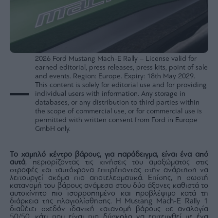
agree
to
our
Terms
and
Privacy
Notice.
You
can
opt
2026 Ford Mustang Mach-E Rally – License valid for
out
earned editorial, press releases, press kits, point of sale
at
any
and events. Region: Europe. Expiry: 18th May 2029.
time.
This content is solely for editorial use and for providing
This
site
individual users with information. Any storage in
is
databases, or any distribution to third parties within
protected
by
the scope of commercial use, or for commercial use is
reCAPTCHA
permitted with written consent from Ford in Europe
and
the
GmbH only.
Google
Privacy
Policy
and
Το χαμηλό κέντρο βάρους, για παράδειγμα, είναι ένα από
Terms
αυτά
, περιορίζοντας τις κινήσεις του αμαξώματος στις
of
Service
στροφές και ταυτόχρονα επιτρέποντας στην ανάρτηση να
apply.
λειτουργεί ακόμα πιο αποτελεσματικά. Επίσης, η σωστή
κατανομή του βάρους ανάμεσα στου δύο άξονες καθιστά το
αυτοκίνητο πιο ισορροπημένο και προβλέψιμο κατά τη
διάρκεια της πλαγιολίσθησης. Η Mustang Mach-E Rally 1
ότητα
διαθέτει σχεδόν ιδανική κατανομή βάρους σε αναλογία
ι
50/50, κάτι που είναι πιο δύσκολο να επιτευχθεί με ένα
ίες