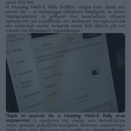
ροπή 950 Nm.
Η Mustang Mach-E Rally διαθέτει ακόμα έναν άσσο στο
μανίκι της – το πρόγραμμα οδήγησης RallySport, το οποίο
παραμετροποιεί τη ρύθμιση των συστημάτων ελέγχου
πρόσφυσης και ευστάθειας, την απόκριση του τιμονιού και
την κατανομή ισχύος ανάμεσα στους δύο άξονες για πιο
εύκολο και ελεγχόμενο ντριφτάρισμα.
Παρά το γεγονός ότι η Mustang Mach-E Rally είναι
τετρακίνητη
, η ποσότητα της ισχύος που αποστέλλεται
στους τροχούς ρυθμίζεται αυτόματα, δίνοντας περισσότερη
ροπή στον πίσω άξονα για την έναρξη της πλαγιολίσθησης.