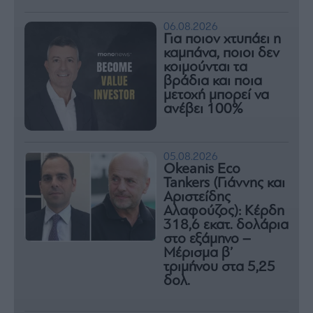
06.08.2026
Για ποιον χτυπάει η
καμπάνα, ποιοι δεν
κοιμούνται τα
βράδια και ποια
μετοχή μπορεί να
ανέβει 100%
05.08.2026
Okeanis Eco
Tankers (Γιάννης και
Αριστείδης
Αλαφούζος): Κέρδη
318,6 εκατ. δολάρια
στο εξάμηνο –
Μέρισμα β’
τριμήνου στα 5,25
δολ.