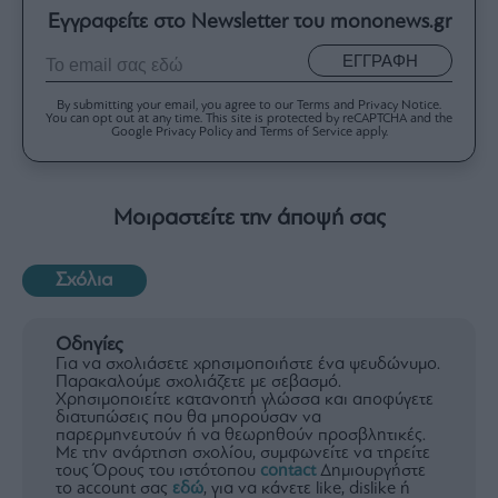
Εγγραφείτε στο Newsletter του mononews.gr
ΕΓΓΡΑΦΗ
By submitting your email, you agree to our Terms and Privacy Notice.
You can opt out at any time. This site is protected by reCAPTCHA and the
Google Privacy Policy and Terms of Service apply.
Μοιραστείτε την άποψή σας
Σχόλια
Οδηγίες
Για να σχολιάσετε χρησιμοποιήστε ένα ψευδώνυμο.
Παρακαλούμε σχολιάζετε με σεβασμό.
Χρησιμοποιείτε κατανοητή γλώσσα και αποφύγετε
διατυπώσεις που θα μπορούσαν να
παρερμηνευτούν ή να θεωρηθούν προσβλητικές.
Με την ανάρτηση σχολίου, συμφωνείτε να τηρείτε
τους Όρους του ιστότοπου
contact
Δημιουργήστε
το account σας
εδώ
, για να κάνετε like, dislike ή