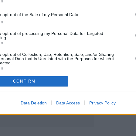
In
ργασία ΧΗΤΟΣ – ΒΕΝΕΤΗΣ: Αποκλειστική διάθεση
 και Green στο δίκτυο εστίασης
o opt-out of the Sale of my Personal Data.
 Η Ελλάδα δεν αντιμετωπίζει απλώς έλλειψη
In
πρόβλημα κατανομής
to opt-out of processing my Personal Data for Targeted
ing.
In
o opt-out of Collection, Use, Retention, Sale, and/or Sharing
ersonal Data that Is Unrelated with the Purposes for which it
lected.
In
CONFIRM
Data Deletion
Data Access
Privacy Policy