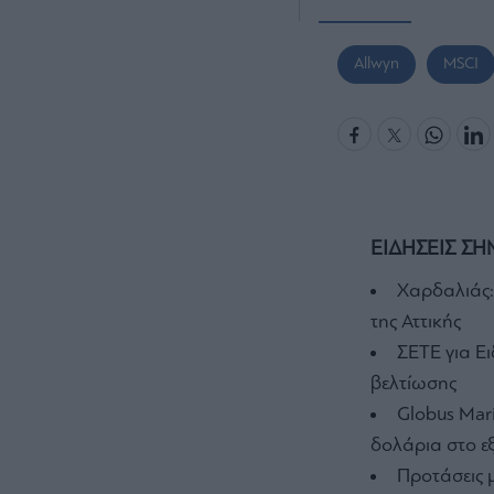
Allwyn
MSCI
ΕΙΔΗΣΕΙΣ ΣΗ
Χαρδαλιάς:
της Αττικής
ΣΕΤΕ για Ε
βελτίωσης
Globus Mari
δολάρια στο ε
Προτάσεις 