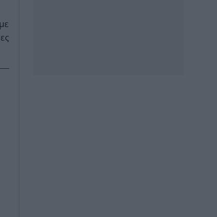
με
ες