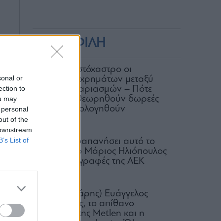
ΔΗΜΟΦΙΛΗ
ΑΑΔΕ: Στο στόχαστρο οι
sonal or
μεταφορές χρημάτων μεταξύ
ection to
κοινών λογαριασμών – Πότε
μπορεί να θεωρηθούν δωρεές
ou may
και να φορολογηθούν
 personal
out of the
07.08.2026
 downstream
B’s List of
Πόσα έχει δαπανήσει αυτό το
καλοκαίρι ο Μάριος Ηλιόπουλος
για τις μεταγραφές της ΑΕΚ
07.08.2026
Ο (πεισματάρης) Ευάγγελος
ό
Μυτιληναίος, το απίθανο
comeback της Μetlen και η