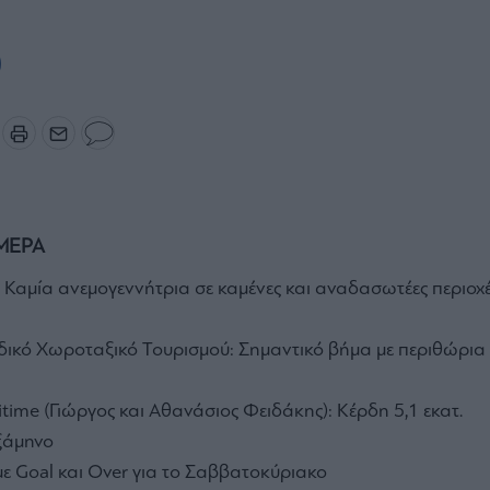
ΜΕΡΑ
 Καμία ανεμογεννήτρια σε καμένες και αναδασωτέες περιοχ
ιδικό Χωροταξικό Τουρισμού: Σημαντικό βήμα με περιθώρια
time (Γιώργος και Αθανάσιος Φειδάκης): Κέρδη 5,1 εκατ.
ξάμηνο
με Goal και Over για το Σαββατοκύριακο