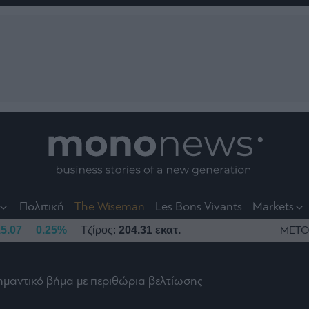
nt
t
t
Πολιτική
The Wiseman
Les Bons Vivants
Markets
5.07
0.25%
Τζίρος:
204.31 εκατ.
ΜΕΤΟ
ημαντικό βήμα με περιθώρια βελτίωσης
το