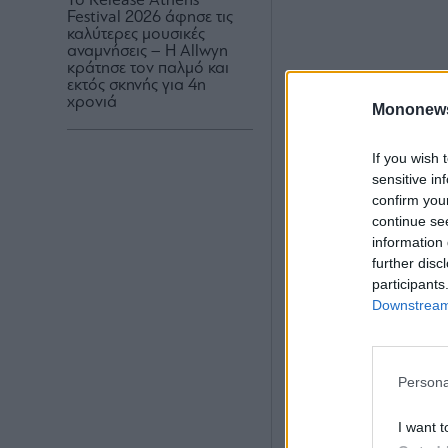
Το Release Athens
Festival 2026 άφησε τις
καλύτερες μουσικές
αναμνήσεις – Η Allwyn
κράτησε τον παλμό και
εκτός σκηνής για 4η
χρονιά
Mononew
If you wish 
sensitive in
confirm you
continue se
information 
further disc
participants
Downstream 
Διαβάστε επίσης:
Persona
Eurostat: Στο 5%
I want t
ενέργεια και υπηρ