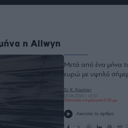
ου
r
ail,
μήνα η Allwyn
s and
n opt
te is
CHA
acy
rvice
Μετά από ένα μήνα τ
ευρώ με υψηλό σήμερα
Στ. Κ. Χαρίτος
02.06.2026 | 12:36
Τελευταία ενημέρωση:2:38 μμ
Ακούστε το άρθρο