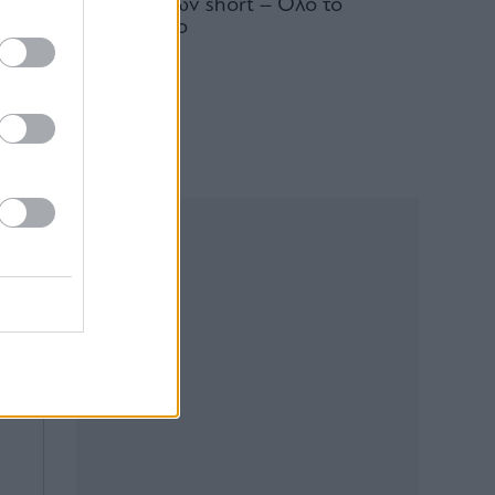
συντριβή των short – Όλο το
παρασκήνιο
07.08.2026