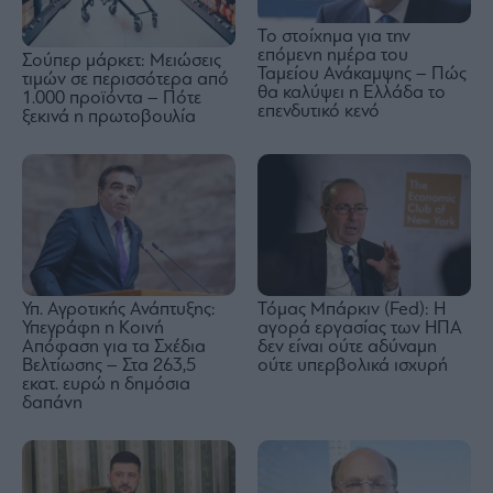
Το στοίχημα για την
επόμενη ημέρα του
Σούπερ μάρκετ: Μειώσεις
Ταμείου Ανάκαμψης – Πώς
τιμών σε περισσότερα από
θα καλύψει η Ελλάδα το
1.000 προϊόντα – Πότε
επενδυτικό κενό
ξεκινά η πρωτοβουλία
Υπ. Αγροτικής Ανάπτυξης:
Τόμας Μπάρκιν (Fed): Η
Υπεγράφη η Κοινή
αγορά εργασίας των ΗΠΑ
Απόφαση για τα Σχέδια
δεν είναι ούτε αδύναμη
Βελτίωσης – Στα 263,5
ούτε υπερβολικά ισχυρή
εκατ. ευρώ η δημόσια
δαπάνη