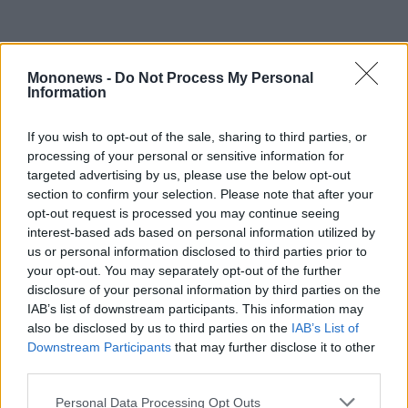
Mononews -
Do Not Process My Personal
Information
If you wish to opt-out of the sale, sharing to third parties, or
processing of your personal or sensitive information for
targeted advertising by us, please use the below opt-out
section to confirm your selection. Please note that after your
opt-out request is processed you may continue seeing
interest-based ads based on personal information utilized by
us or personal information disclosed to third parties prior to
your opt-out. You may separately opt-out of the further
Ιδιαίτερη αναφορά γίνεται και στην ανάπτυξη
disclosure of your personal information by third parties on the
IAB’s list of downstream participants. This information may
των βραχυχρόνιων μισθώσεων. Σύμφωνα με
also be disclosed by us to third parties on the
IAB’s List of
την έκθεση, οι σχετικές καταχωρίσεις
Downstream Participants
that may further disclose it to other
αυξήθηκαν κατά 240% μεταξύ 2017 και 2024,
third parties.
φτάνοντας τις 230.000, που αντιστοιχούν
Personal Data Processing Opt Outs