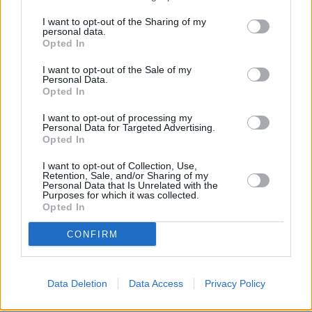
περίπου στο 3,5% του συνολικού στεγαστικού
I want to opt-out of the Sharing of my
αποθέματος. Η ανάλυση του ΔΝΤ, η οποία
personal data.
Opted In
συνδύασε δεδομένα από το Spitogatos, το
INSETE και την ΕΛΣΤΑΤ, διαπίστωσε ότι η
I want to opt-out of the Sale of my
Personal Data.
υψηλή συγκέντρωση βραχυχρόνιων
Opted In
μισθώσεων συνδέεται με υψηλότερες τιμές
I want to opt-out of processing my
κατοικιών και μειωμένη διαθεσιμότητα
Personal Data for Targeted Advertising.
Opted In
ακινήτων για μακροχρόνια μίσθωση σε
περιοχές υψηλής ζήτησης.
I want to opt-out of Collection, Use,
Retention, Sale, and/or Sharing of my
Τέλος, η έκθεση επισημαίνει την ενεργειακή
Personal Data that Is Unrelated with the
Purposes for which it was collected.
αναποτελεσματικότητα του ελληνικού
Opted In
κτιριακού αποθέματος, σημειώνοντας ότι οι
CONFIRM
ελληνικές κατοικίες καταναλώνουν περίπου
65% περισσότερη ενέργεια ανά τετραγωνικό
μέτρο σε σύγκριση με τις Πορτογαλικές
Data Deletion
Data Access
Privacy Policy
κατοικίες, επιβαρύνοντας περαιτέρω το