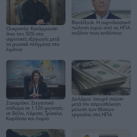
BlackRock: Η αιφνιδιαστική
πώληση ευρώ από τις ΗΠΑ
Ουκρανία: Κατάρρευση
αυξάνει τους κινδύνους
άνω του 50% στις
αγροτικές εξαγωγές μετά
τα ρωσικά πλήγματα στα
λιμάνια
Δολάριο: Ισχυρή πτώση
Ζαχαράκη: Στεγαστικό
μετά την απροσδόκητη
επίδομα σε 1.120 φοιτητές
μείωση των θέσεων
σε Βόλο, Λάρισα, Τρίκαλα,
εργασίας στις ΗΠΑ
Καρδίτσα και Λαμία