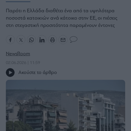
Bloomberg
Παρότι η Ελλάδα διαθέτει ένα από τα υψηλότερα
Financial
ποσοστά κατοικιών ανά κάτοικο στην ΕΕ, οι πιέσεις
Times
στη στεγαστική προσιτότητα παραμένουν έντονες
The
NewsRoom
Wiseman
02.06.2026 | 11:59
Room
301
Ακούστε το άρθρο
My
Story
Media
Winners
&
Losers
Επι-
θετικά