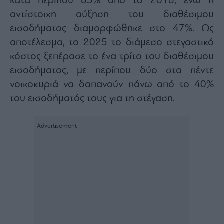
κατά περίπου 85% από το 2016, ενώ η
ας
αντίστοιχη αύξηση του διαθέσιμου
οι
ήσης
εισοδήματος διαμορφώθηκε στο 47%. Ως
αποτέλεσμα, το 2025 το διάμεσο στεγαστικό
4
κόστος ξεπέρασε το ένα τρίτο του διαθέσιμου
news.gr
ghts
εισοδήματος, με περίπου δύο στα πέντε
rved
νοικοκυριά να δαπανούν πάνω από το 40%
του εισοδήματός τους για τη στέγαση.