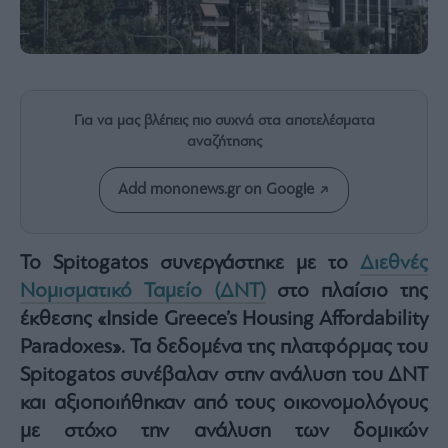
Rumors
ESG
Today
Mononews2030
Άρθρα
Για να μας βλέπεις πιο συχνά στα αποτελέσματα
αναζήτησης
Συνεντεύξεις
Add mononews.gr on Google
Το Spitogatos συνεργάστηκε με το
Διεθνές
Les
Νομισματικό Ταμείο (ΔΝΤ)
στο πλαίσιο της
Bons
Vivants
έκθεσης «Inside Greece’s Housing Affordability
Auto
Paradoxes». Τα δεδομένα της πλατφόρμας του
Life
Spitogatos συνέβαλαν στην ανάλυση του ΔΝΤ
&
και αξιοποιήθηκαν από τους οικονομολόγους
Style
με στόχο την ανάλυση των δομικών
Υγεία