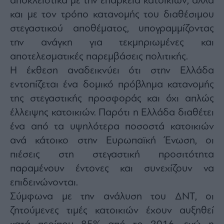
αποκλειστικά με την επάρκεια κατοικιών, αλλά
agree
to
και με τον τρόπο κατανομής του διαθέσιμου
our
Terms
στεγαστικού αποθέματος, υπογραμμίζοντας
and
Privacy
την ανάγκη για τεκμηριωμένες και
Notice.
You
can
αποτελεσματικές παρεμβάσεις πολιτικής.
opt
out
Η έκθεση αναδεικνύει ότι στην Ελλάδα
at
any
εντοπίζεται ένα δομικό πρόβλημα κατανομής
time.
This
site
της στεγαστικής προσφοράς και όχι απλώς
is
protected
έλλειψης κατοικιών. Παρότι η Ελλάδα διαθέτει
by
reCAPTCHA
ένα από τα υψηλότερα ποσοστά κατοικιών
and
the
Google
ανά κάτοικο στην Ευρωπαϊκή Ένωση, οι
Privacy
Policy
πιέσεις στη στεγαστική προσιτότητα
and
Terms
παραμένουν έντονες και συνεχίζουν να
of
Service
apply.
επιδεινώνονται.
Σύμφωνα με την ανάλυση του ΔΝΤ, οι
ότητα
ζητούμενες τιμές κατοικιών έχουν αυξηθεί
ι
ίες