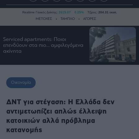
Realtime Γενικός Δείκτης:
2615.07
0.25%
Τζίρος:
204.31 εκατ.
ΜΕΤΟΧΕΣ
ΤΑΜΠΛΟ
ΑΓΟΡΕΣ
Serviced apartments: Ποιοι
Ειδήσεις
επενδύουν στα πιο… αμφιλεγόμενα
ακίνητα
Οικονομία
Business
Τράπεζες
Ναυτιλία
Οικονομία
Real
Estate
ΔΝΤ για στέγαση: Η Ελλάδα δεν
Ενέργεια
αντιμετωπίζει απλώς έλλειψη
Πολιτική
κατοικιών αλλά πρόβλημα
Πολιτισμός
κατανομής
Κοινωνία
Law