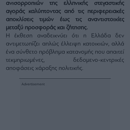
ανισορροπιών της ελληνικής στεγαστικής
Architecture
αγοράς καλύπτοντας από τις περιφερειακές
&
Design
αποκλίσεις τιμών έως τις αναντιστοιχίες
Fashion
μεταξύ προσφοράς και ζήτησης.
&
Η έκθεση αναδεικνύει ότι η Ελλάδα δεν
Art
αντιμετωπίζει απλώς έλλειψη κατοικιών, αλλά
Watches
ένα σύνθετο πρόβλημα κατανομής που απαιτεί
Yachts
τεκμηριωμένες, δεδομενο-κεντρικές
Table
For
αποφάσεις χάραξης πολιτικής.
Two
Μετοχές
Αγορές
Trader's
book