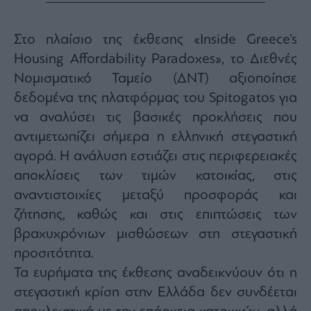
Monocle
Media
Lab
Στο πλαίσιο της έκθεσης «Inside Greece’s
Housing Affordability Paradoxes», το Διεθνές
Νομισματικό Ταμείο (ΔΝΤ) αξιοποίησε
Mononews100
δεδομένα της πλατφόρμας του Spitogatos για
να αναλύσει τις βασικές προκλήσεις που
αντιμετωπίζει σήμερα η ελληνική στεγαστική
Εγγραφείτε
αγορά. Η ανάλυση εστιάζει στις περιφερειακές
στο
αποκλίσεις των τιμών κατοικίας, στις
Newsletter
του
αναντιστοιχίες μεταξύ προσφοράς και
mononews.gr
ζήτησης, καθώς και στις επιπτώσεις των
βραχυχρόνιων μισθώσεων στη στεγαστική
προσιτότητα.
Τα ευρήματα της έκθεσης αναδεικνύουν ότι η
By
submitting
στεγαστική κρίση στην Ελλάδα δεν συνδέεται
your
email,
you