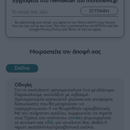
Εγγραφείτε στο Newsletter του mononews.gr
ΕΓΓΡΑΦΗ
By submitting your email, you agree to our Terms and Privacy Notice.
You can opt out at any time. This site is protected by reCAPTCHA and the
Google Privacy Policy and Terms of Service apply.
Μοιραστείτε την άποψή σας
Σχόλια
Οδηγίες
Για να σχολιάσετε χρησιμοποιήστε ένα ψευδώνυμο.
Παρακαλούμε σχολιάζετε με σεβασμό.
Χρησιμοποιείτε κατανοητή γλώσσα και αποφύγετε
διατυπώσεις που θα μπορούσαν να
παρερμηνευτούν ή να θεωρηθούν προσβλητικές.
Με την ανάρτηση σχολίου, συμφωνείτε να τηρείτε
τους Όρους του ιστότοπου
contact
Δημιουργήστε
το account σας
εδώ
, για να κάνετε like, dislike ή
report ακατάλληλα/προσβλητικά σχόλια.