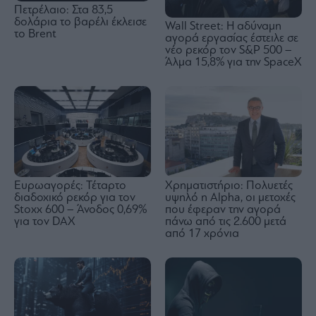
Πετρέλαιο: Στα 83,5
δολάρια το βαρέλι έκλεισε
Wall Street: Η αδύναμη
το Brent
αγορά εργασίας έστειλε σε
νέο ρεκόρ τον S&P 500 –
Άλμα 15,8% για την SpaceX
Ευρωαγορές: Τέταρτο
Χρηματιστήριο: Πολυετές
διαδοχικό ρεκόρ για τον
υψηλό η Alpha, οι μετοχές
Stoxx 600 – Άνοδος 0,69%
που έφεραν την αγορά
για τον DAX
πάνω από τις 2.600 μετά
από 17 χρόνια