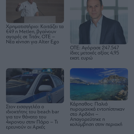
Χρηματιστήριο: Κοιτάζει τα
€49 η Metlen, βγαίνουν
αγορές σε Τιτάν, ΟΤΕ –
Νέα κίνηση για Alter Ego
OTE: Αγόρασε 247.547
ίδιες μετοχές αξίας 4,95
εκατ. ευρώ
Κάρπαθος: Παλιά
Στον εισαγγελέα ο
πυρομαχικά εντοπίστηκαν
ιδιοκτήτης του beach bar
στο Αρδάνι –
για τον θάνατο του
Απαγορεύτηκε η
4χρονου στην Πάρο – Τι
κολύμβηση στην περιοχή
ερευνούν οι Αρχές