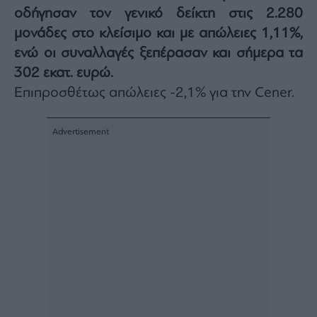
οδήγησαν τον γενικό δείκτη στις 2.280
Architecture
&
μονάδες στο κλείσιμο και με απώλειες 1,11%,
Design
ενώ οι συναλλαγές ξεπέρασαν και σήμερα τα
Fashion
302 εκατ. ευρώ.
&
Art
Επιπροσθέτως απώλειες -2,1% για την Cener.
Watches
Yachts
Table
For
Two
Μετοχές
Αγορές
Trader's
book