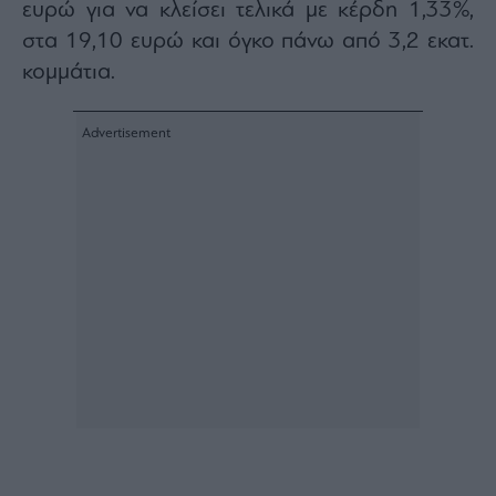
ευρώ για να κλείσει τελικά με κέρδη 1,33%,
agree
to
στα 19,10 ευρώ και όγκο πάνω από 3,2 εκατ.
our
Terms
and
κομμάτια.
Privacy
Notice.
You
can
opt
out
at
any
time.
This
site
is
protected
by
reCAPTCHA
and
the
Google
Privacy
Policy
and
Terms
of
Service
apply.
ότητα
ι
ίες