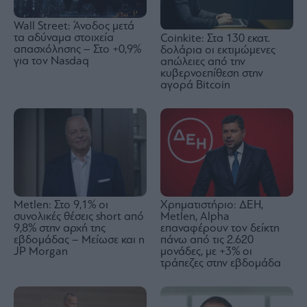
Wall Street: Άνοδος μετά
τα αδύναμα στοιχεία
Coinkite: Στα 130 εκατ.
απασχόλησης – Στο +0,9%
δολάρια οι εκτιμώμενες
για τον Nasdaq
απώλειες από την
κυβερνοεπίθεση στην
αγορά Bitcoin
Metlen: Στο 9,1% οι
Χρηματιστήριο: ΔΕΗ,
συνολικές θέσεις short από
Metlen, Αlpha
9,8% στην αρχή της
επαναφέρουν τον δείκτη
εβδομάδας – Μείωσε και η
πάνω από τις 2.620
JP Morgan
μονάδες, με +3% οι
τράπεζες στην εβδομάδα