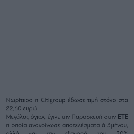
ας
οι
ήσης
4
news.gr
ghts
rved
Νωρίτερα η Citigroup έδωσε τιμή στόχο στα
22,60 ευρώ.
Μεγάλος όγκος έγινε την Παρασκευή στην
ΕΤΕ
η οποία ανακοίνωσε αποτελέσματα ά 3μήνου,
αλλά και την εξαγορά του 30%