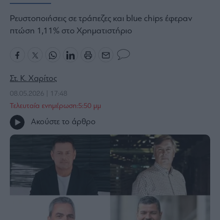
Bloomberg
Ρευστοποιήσεις σε τράπεζες και blue chips έφεραν
Financial
πτώση 1,11% στο Χρηματιστήριο
Times
Στ. Κ. Χαρίτος
The
Wiseman
08.05.2026 | 17:48
Τελευταία ενημέρωση:5:50 μμ
Room
301
Ακούστε το άρθρο
My
Story
Media
Winners
&
Losers
Επι-
θετικά