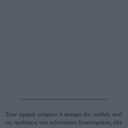
Buy-
Hold-
Sell
The
Value
Investor
Crypto
Χρηματιστηριακές
Ανακοινώσεις
Creative
Content
Branded
Content
Reports
&
Branded
Στην αγορά υπάρχει η άποψη ότι πολλές από
Content
Calendar
τις πωλήσεις του τελευταίου διαστήματος, είτε