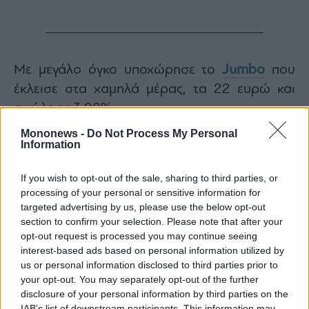
Με μεγάλο όγκο υποχώρησε το
Jumbo
που
έκλεισε στα χαμηλά μέρας, τα 22 ευρώ και
απώλειες 3,08%.
Ανοδικά ο τζίρος και τα EBITDA του
ΟΤΕ
, αλλά
Mononews -
Do Not Process My Personal
Information
η μετοχή έκλεισε στο κόκκινο με 482 χιλιάδες
όγκο.
If you wish to opt-out of the sale, sharing to third parties, or
Nέα μεγάλη πτώση για την
Coca Cola
, στα
processing of your personal or sensitive information for
49,30 ευρώ και απώλειες 2,76% με
targeted advertising by us, please use the below opt-out
section to confirm your selection. Please note that after your
συναλλαγές 67 χιλιάδων τεμαχίων.
opt-out request is processed you may continue seeing
Κλείσιμο σχεδόν στα χαμηλά μέρας για την
interest-based ads based on personal information utilized by
Allwyn
, στα 12,31 ευρώ και βουτιά πάνω από
us or personal information disclosed to third parties prior to
your opt-out. You may separately opt-out of the further
4% με 1,1 εκατ. κομμάτια.
disclosure of your personal information by third parties on the
IAB’s list of downstream participants. This information may