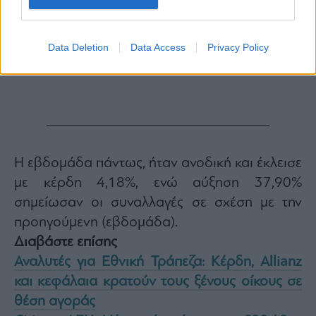
Data Deletion
Data Access
Privacy Policy
Η εβδομάδα πάντως, ήταν ανοδική και έκλεισε
με κέρδη 4,18%, ενώ αύξηση 37,90%
σημείωσαν οι συναλλαγές σε σχέση με την
προηγούμενη (εβδομάδα).
Διαβάστε επίσης
Αναλυτές για Εθνική Τράπεζα: Κέρδη, Allianz
και κεφάλαια κρατούν τους ξένους οίκους σε
θέση αγοράς