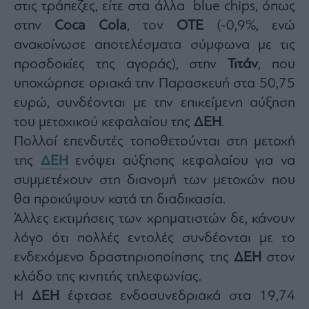
Monocle
στις τράπεζες, είτε στα άλλα blue chips, όπως
Media
στην
Coca
Cola
, τον
ΟΤΕ
(-0,9%, ενώ
Lab
ανακοίνωσε αποτελέσματα σύμφωνα με τις
προσδοκίες της αγοράς), στην
Τιτάν
, που
υποχώρησε οριακά την Παρασκευή στα 50,75
Mononews100
ευρώ, συνδέονται με την επικείμενη αύξηση
του μετοχικού κεφαλαίου της
ΔΕΗ
.
Πολλοί επενδυτές τοποθετούνται στη μετοχή
Εγγραφείτε
της
ΔΕΗ
ενόψει αύξησης κεφαλαίου για να
στο
Newsletter
συμμετέχουν στη διανομή των μετοχών που
του
θα προκύψουν κατά τη διαδικασία.
mononews.gr
Άλλες εκτιμήσεις των χρηματιστών δε, κάνουν
λόγο ότι πολλές εντολές συνδέονται με το
ενδεχόμενο δραστηριοποίησης της
ΔΕΗ
στον
κλάδο της κινητής τηλεφωνίας.
By
submitting
your
Η
ΔΕΗ
έφτασε ενδοσυνεδριακά στα 19,74
email,
you