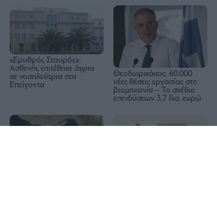
«Ερυθρός Σταυρός»:
Ασθενής επιτέθηκε άγρια
Θεοδωρικάκος: 60.000
σε νοσηλεύτρια στα
νέες θέσεις εργασίας στη
Επείγοντα
βιομηχανία – Το σχέδιο
επενδύσεων 3,7 δισ. ευρώ
1x
Η κόσμηση και το κόσμημα
στο Αρχαιολογικό
Ιράν: Οι όροι που θέτει στις
Μουσείο Θεσσαλονίκης
ΗΠΑ για το άνοιγμα των
Στενών του Ορμούζ