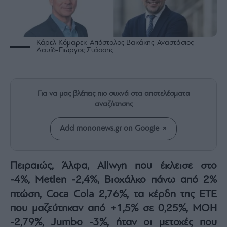
Rumors
ESG
Today
Κάρελ Κόμαρεκ-Απόστολος Βακάκης-Αναστάσιος
Mononews2030
Δαυίδ-Γιώργος Στάσσης
Άρθρα
Συνεντεύξεις
Για να μας βλέπεις πιο συχνά στα αποτελέσματα
αναζήτησης
Add mononews.gr on Google
Les
Bons
Vivants
Πειραιώς, Άλφα, Allwyn που έκλεισε στο
Auto
-4%, Metlen -2,4%, Βιοχάλκο πάνω από 2%
Life
πτώση, Coca Cola 2,76%, τα κέρδη της ΕΤΕ
&
που μαζεύτηκαν από +1,5% σε 0,25%, ΜΟΗ
Style
-2,79%, Jumbo -3%, ήταν οι μετοχές που
Υγεία