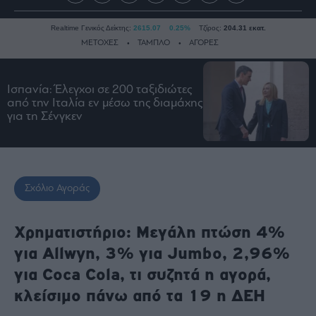
Realtime Γενικός Δείκτης:
2615.07
0.25%
Τζίρος:
204.31 εκατ.
ΜΕΤΟΧΕΣ
ΤΑΜΠΛΟ
ΑΓΟΡΕΣ
Ισπανία: Έλεγχοι σε 200 ταξιδιώτες
Ειδήσεις
από την Ιταλία εν μέσω της διαμάχης
για τη Σένγκεν
Οικονομία
Business
Τράπεζες
Ναυτιλία
Σχόλιο Αγοράς
Real
Estate
Χρηματιστήριο: Μεγάλη πτώση 4%
Ενέργεια
για Allwyn, 3% για Jumbo, 2,96%
Πολιτική
για Coca Cola, τι συζητά η αγορά,
Πολιτισμός
κλείσιμο πάνω από τα 19 η ΔΕΗ
Κοινωνία
Law