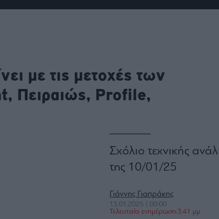
ου
r
ail,
νει με τις μετοχές των
s and
n opt
te is
CHA
, Πειραιώς, Profile,
acy
rvice
Σχόλιο τεχνικής ανάλ
της 10/01/25
Γιάννης Γιαπράκης
13.01.2025 | 00:00
Τελευταία ενημέρωση:3:41 μμ