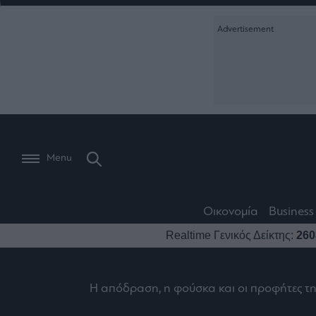
Ειδήσεις
Creative Conte
Οικονομία
The
Μετοχές
Branded Conten
Wiseman
Les
Business
Αγορές
Reports &
Bons
Room
Branded Conten
Vivants
301
Calendar
Τράπεζες
Trader's
book
Auto
My
Monocle Media
Menu
Ναυτιλία
Story
Lab
Buy-
Life
Hold-
Real
&
Media
Sell
Estate
Style
Οικονομία
Business
Winners
The
Ενέργεια
Realtime Γενικός Δείκτης:
260
Υγεία
Mononews100
&
Value
Losers
Investor
Πολιτική
Architecture
&
Επι-
Crypto
Η απόδραση, η φούσκα και οι προφήτες τ
Design
Πολιτισμός
θετικά
Χρηματιστηριακές
Εγγραφείτε σ