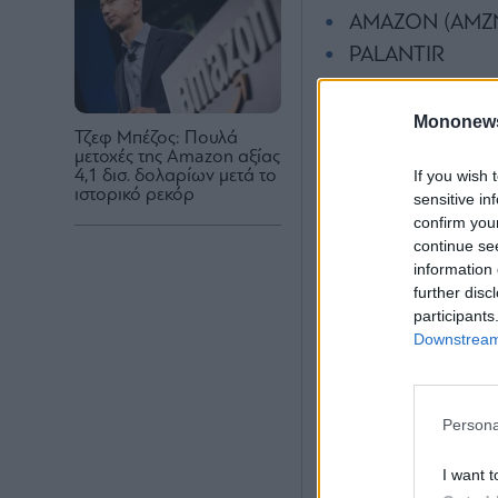
AΜΑΖΟΝ (AMZ
PALANTIR
Σχόλιο τεχνικής 
Mononew
Τζεφ Μπέζος: Πουλά
01-25
μετοχές της Amazon αξίας
If you wish 
4,1 δισ. δολαρίων μετά το
Γενικός Δείκτη
ιστορικό ρεκόρ
sensitive in
confirm you
continue se
information 
further disc
participants
Downstream 
Persona
I want t