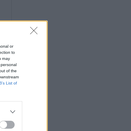
0-
sonal or
ection to
ou may
 personal
out of the
 downstream
B’s List of