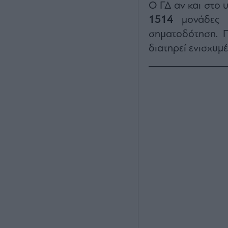
Ο ΓΔ αν και στο 
1514
μονάδες 
σηματοδότηση. 
διατηρεί ενισχυμ