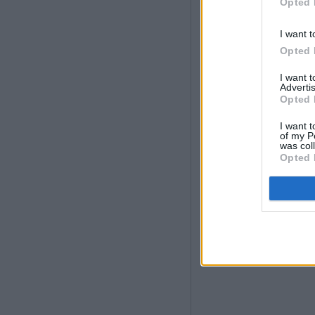
Opted 
I want t
Opted 
I want 
Advertis
Opted 
I want t
of my P
was col
Opted 