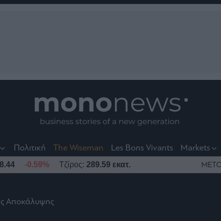
nt
t
t
Πολιτική
The Wiseman
Les Bons Vivants
Markets
8.44
-0.59%
Τζίρος:
289.59 εκατ.
ΜΕΤΟ
ης Αποκάλυψης
το