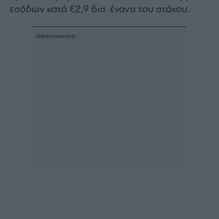
εσόδων κατά €2,9 δισ. έναντι του στόχου.