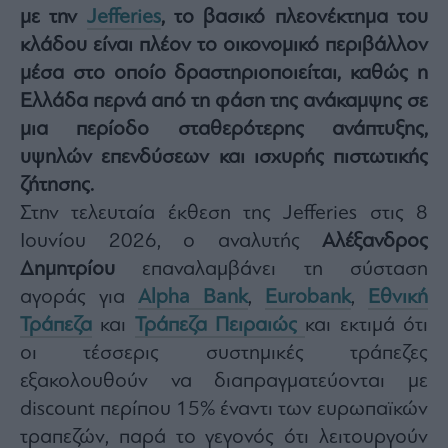
με την
Jefferies
, το βασικό πλεονέκτημα του
Architecture
κλάδου είναι πλέον το οικονομικό περιβάλλον
&
Design
μέσα στο οποίο δραστηριοποιείται, καθώς η
Fashion
Ελλάδα περνά από τη φάση της ανάκαμψης σε
&
μια περίοδο σταθερότερης ανάπτυξης,
Art
υψηλών επενδύσεων και ισχυρής πιστωτικής
Watches
ζήτησης.
Yachts
Στην τελευταία έκθεση της Jefferies στις 8
Table
For
Ιουνίου 2026, ο αναλυτής
Αλέξανδρος
Two
Δημητρίου
επαναλαμβάνει τη σύσταση
αγοράς για
Alpha Bank
,
Eurobank
,
Εθνική
Τράπεζα
και
Τράπεζα Πειραιώς
και εκτιμά ότι
οι τέσσερις συστημικές τράπεζες
Μετοχές
εξακολουθούν να διαπραγματεύονται με
Αγορές
discount περίπου 15% έναντι των ευρωπαϊκών
Trader's
book
τραπεζών, παρά το γεγονός ότι λειτουργούν