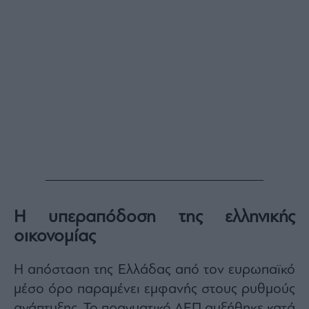
Monocle
Media
Lab
Mononews100
Εγγραφείτε
στο
Newsletter
του
mononews.gr
Η υπεραπόδοση της ελληνικής
οικονομίας
Η απόσταση της Ελλάδας από τον ευρωπαϊκό
By
μέσο όρο παραμένει εμφανής στους ρυθμούς
submitting
your
email,
ανάπτυξης. Το πραγματικό ΑΕΠ αυξήθηκε κατά
you