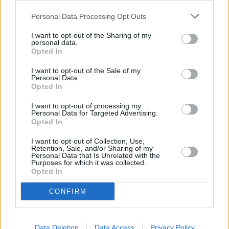
δάνεια να αυξάνονται κατά 11%.
Personal Data Processing Opt Outs
Οι συγκεκριμένοι ρυθμοί είναι αισθητά
I want to opt-out of the Sharing of my
υψηλότεροι από τον μέσο όρο της
personal data.
Opted In
Ευρωπαϊκής Ένωσης. Η Jefferies θεωρεί ότι η
I want to opt-out of the Sale of my
υπεραπόδοση μπορεί να διατηρηθεί σε
Personal Data.
μεσοπρόθεσμο ορίζοντα, κυρίως στην
Opted In
επιχειρηματική πίστη, καθώς οι επενδύσεις και
I want to opt-out of processing my
Personal Data for Targeted Advertising.
τα χρηματοδοτούμενα έργα συνεχίζουν να
Opted In
δημιουργούν ζήτηση για τραπεζικό δανεισμό.
I want to opt-out of Collection, Use,
Οι συνολικές επενδύσεις αυξήθηκαν κατά
Retention, Sale, and/or Sharing of my
Personal Data that Is Unrelated with the
8,9% το 2025 και προβλέπεται να ενισχυθούν
Purposes for which it was collected.
κατά ακόμη 8,8% το 2026. Παρά τη σημαντική
Opted In
πρόοδο, αντιστοιχούν ακόμη στο 17% του
CONFIRM
ελληνικού ΑΕΠ, έναντι 21% στην Ευρωπαϊκή
Ένωση. Η διαφορά αυτή δείχνει ότι η
Data Deletion
Data Access
Privacy Policy
επενδυτική σύγκλιση δεν έχει ολοκληρωθεί