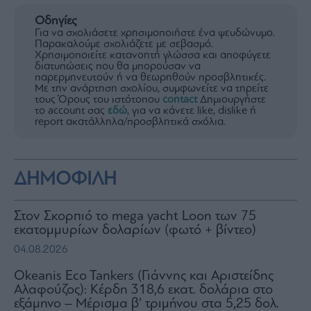
Οδηγίες
Για να σχολιάσετε χρησιμοποιήστε ένα ψευδώνυμο.
Παρακαλούμε σχολιάζετε με σεβασμό.
Χρησιμοποιείτε κατανοητή γλώσσα και αποφύγετε
διατυπώσεις που θα μπορούσαν να
παρερμηνευτούν ή να θεωρηθούν προσβλητικές.
Με την ανάρτηση σχολίου, συμφωνείτε να τηρείτε
τους Όρους του ιστότοπου
contact
Δημιουργήστε
το account σας
εδώ
, για να κάνετε like, dislike ή
report ακατάλληλα/προσβλητικά σχόλια.
ΔΗΜΟΦΙΛΗ
Στον Σκορπιό το mega yacht Loon των 75
εκατομμυρίων δολαρίων (φωτό + βίντεο)
04.08.2026
Okeanis Eco Tankers (Γιάννης και Αριστείδης
Αλαφούζος): Κέρδη 318,6 εκατ. δολάρια στο
εξάμηνο – Μέρισμα β’ τριμήνου στα 5,25 δολ.