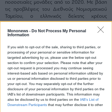
ποσοστιαίες μονάδες από το 2020. Με βάση
τις προβλέψεις του Διεθνούς Νομισματικού
Ταμείου, ο ελληνικός δείκτης χρέους
αναμένεται να διαμορφωθεί χαμηλότερα από
εκείνον της Ιταλίας εντός του 2026 και
Mononews -
Do Not Process My Personal
Information
χαμηλότερα από της Γαλλίας έως το 2029. Το
χρέος προβλέπεται να υποχωρήσει κάτω από
If you wish to opt-out of the sale, sharing to third parties, or
το 100% του ΑΕΠ έως το 2035 και στο 60%
processing of your personal or sensitive information for
targeted advertising by us, please use the below opt-out
έως το 2054.
section to confirm your selection. Please note that after your
Γιατί το μακροοικονομικό περιβάλλον
opt-out request is processed you may continue seeing
ευνοεί τις τράπεζες
interest-based ads based on personal information utilized by
us or personal information disclosed to third parties prior to
Για τις ελληνικές τράπεζες, η ισχυρή
your opt-out. You may separately opt-out of the further
disclosure of your personal information by third parties on the
οικονομική δραστηριότητα αποτυπώνεται
IAB’s list of downstream participants. This information may
άμεσα στην παραγωγή νέων δανείων. Τον
also be disclosed by us to third parties on the
IAB’s List of
Απρίλιο, η συνολική πιστωτική επέκταση
Downstream Participants
that may further disclose it to other
third parties.
παρέμεινε στο 8%, με τα επιχειρηματικά