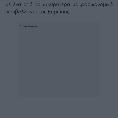
Buy-
σε ένα από τα ισχυρότερα μακροοικονομικά
Hold-
περιβάλλοντα της Ευρώπης.
Sell
The
Value
Investor
Crypto
Χρηματιστηριακές
Ανακοινώσεις
Creative
Content
Branded
Content
Reports
&
Branded
Content
Calendar