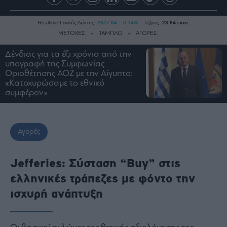
Realtime Γενικός Δείκτης:
2627.64
0.14%
Τζίρος:
28.64 εκατ.
ΜΕΤΟΧΕΣ
ΤΑΜΠΛΟ
ΑΓΟΡΕΣ
Δένδιας για τα έξι χρόνια από την
υπογραφή της Συμφωνίας
Ειδήσεις
Οριοθέτησης ΑΟΖ με την Αίγυπτο:
«Κατοχυρώσαμε το εθνικό
Οικονομία
συμφέρον»
Business
Τράπεζες
Ναυτιλία
Αγορές
Real
Estate
Jefferies: Σύσταση “Buy” στις
Ενέργεια
ελληνικές τράπεζες με φόντο την
Πολιτική
ισχυρή ανάπτυξη
Πολιτισμός
Κοινωνία
Οι βασικοί πυλώνες της θετικής αξιολόγησης της
Law