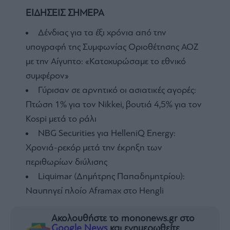
ΕΙΔΗΣΕΙΣ ΣΗΜΕΡΑ
Δένδιας για τα έξι χρόνια από την
υπογραφή της Συμφωνίας Οριοθέτησης ΑΟΖ
με την Αίγυπτο: «Κατοχυρώσαμε το εθνικό
συμφέρον»
Γύρισαν σε αρνητικό οι ασιατικές αγορές:
Πτώση 1% για τον Nikkei, βουτιά 4,5% για τον
Kospi μετά το ράλι
NBG Securities για HelleniQ Energy:
Χρονιά-ρεκόρ μετά την έκρηξη των
περιθωρίων διύλισης
Liquimar (Δημήτρης Παπαδημητρίου):
Ναυπηγεί πλοίο Aframax στο Hengli
Ακολουθήστε το mononews.gr στο
Google News
και ενημερωθείτε