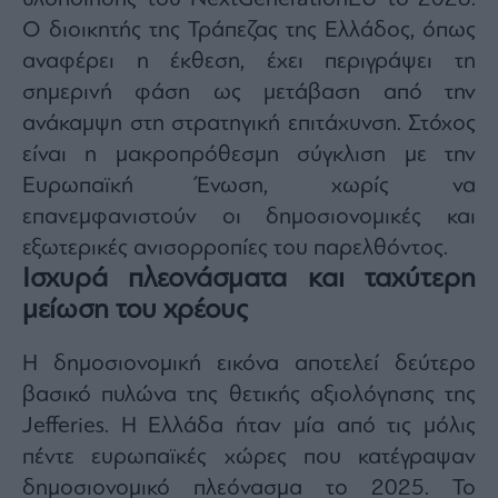
ας
Ο διοικητής της Τράπεζας της Ελλάδος, όπως
οι
ήσης
αναφέρει η έκθεση, έχει περιγράψει τη
σημερινή φάση ως μετάβαση από την
ανάκαμψη στη στρατηγική επιτάχυνση. Στόχος
4
news.gr
είναι η μακροπρόθεσμη σύγκλιση με την
ghts
rved
Ευρωπαϊκή Ένωση, χωρίς να
επανεμφανιστούν οι δημοσιονομικές και
εξωτερικές ανισορροπίες του παρελθόντος.
Ισχυρά πλεονάσματα και ταχύτερη
μείωση του χρέους
Η δημοσιονομική εικόνα αποτελεί δεύτερο
βασικό πυλώνα της θετικής αξιολόγησης της
Jefferies. Η Ελλάδα ήταν μία από τις μόλις
πέντε ευρωπαϊκές χώρες που κατέγραψαν
δημοσιονομικό πλεόνασμα το 2025. Το