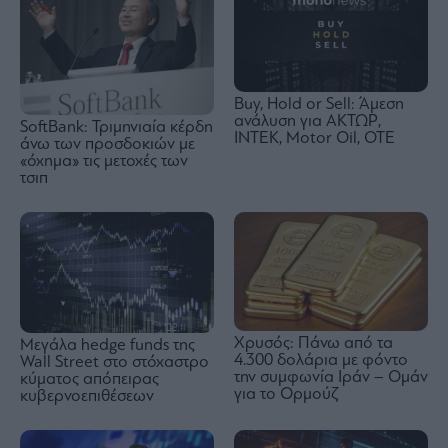
Buy, Hold or Sell: Άμεση
ανάλυση για ΑΚΤΩΡ,
SoftBank: Τριμηνιαία κέρδη
ΙΝΤΕΚ, Motor Oil, OTE
άνω των προσδοκιών με
«όχημα» τις μετοχές των
τσιπ
Χρυσός: Πάνω από τα
Μεγάλα hedge funds της
4.300 δολάρια με φόντο
Wall Street στο στόχαστρο
την συμφωνία Ιράν – Ομάν
κύματος απόπειρας
για το Ορμούζ
κυβερνοεπιθέσεων