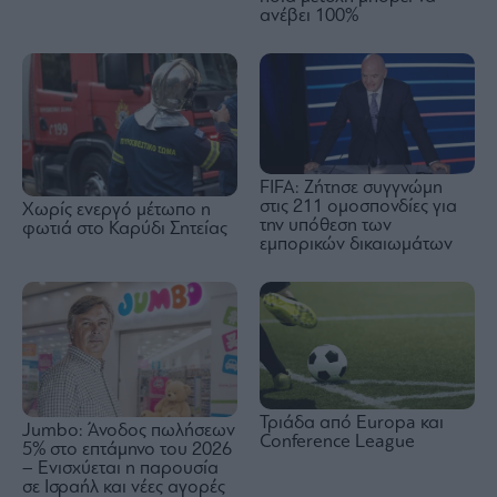
ανέβει 100%
FIFA: Ζήτησε συγγνώμη
στις 211 ομοσπονδίες για
Χωρίς ενεργό μέτωπο η
την υπόθεση των
φωτιά στο Καρύδι Σητείας
εμπορικών δικαιωμάτων
Τριάδα από Europa και
Jumbo: Άνοδος πωλήσεων
Conference League
5% στο επτάμηνο του 2026
– Ενισχύεται η παρουσία
σε Ισραήλ και νέες αγορές