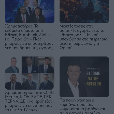
Μεικτές τάσεις στις
Χρηματιστήριο: Τα
ασιατικές αγορές μετά το
επόμενα σήματα από
χθεσινό ράλι – Mικρή
Εθνική, Eurobank, Alpha
υποχώρηση στο πετρέλαιο
και Πειραιώς – Πώς
μετά τη συμφωνία για
μπορούν να υποστηρίξουν
Ορμούζ
νέα αντίδραση της αγοράς
Χρηματιστήριο: Γιατί CCHB,
Metlen, MOH, ΕΛΠΕ, ΓΕΚ
Για ποιον χτυπάει η
ΤΕΡΝΑ, ΔΕΗ και τράπεζες
καμπάνα, ποιοι δεν
μπορούν να συντηρήσουν
κοιμούνται τα βράδια και
τα υψηλά 17 ετών
ποια μετοχή μπορεί να