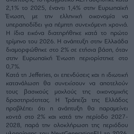
agree
2,1% το 2025, έναντι 1,4% στην Ευρωπαϊκή
to
our
Ένωση, με την ελληνική οικονομία να
Terms
and
Privacy
υπεραποδίδει για πέμπτη συνεχόμενη χρονιά.
Notice.
You
Η ίδια εικόνα διατηρήθηκε κατά το πρώτο
can
opt
τρίμηνο του 2026. Η ανάπτυξη στην Ελλaάδα
out
at
any
διαμορφώθηκε στο 2% σε ετήσια βάση, όταν
time.
This
στην Ευρωπαϊκή Ένωση περιορίστηκε στο
site
is
0,7%.
protected
by
reCAPTCHA
Κατά τη Jefferies, οι επενδύσεις και η ιδιωτική
and
the
κατανάλωση θα συνεχίσουν να αποτελούν
Google
Privacy
τους βασικούς μοχλούς της οικονομικής
Policy
and
Terms
δραστηριότητας. Η Τράπεζα της Ελλάδος
of
Service
προβλέπει ότι η ανάπτυξη θα παραμείνει
apply.
κοντά στο 2% και κατά την περίοδο 2027-
2028, παρά την ολοκλήρωση της περιόδου
ότητα
ι
υλοποίησης του NextGenerationEU το 2026.
ίες