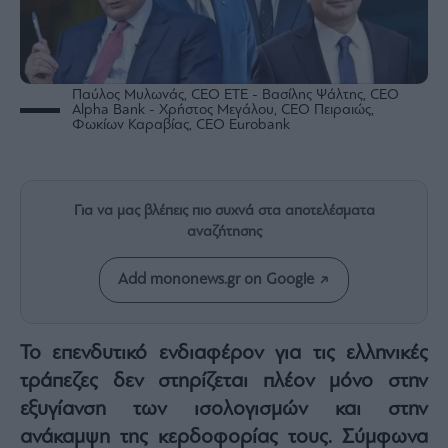
Rumors
ESG
Today
Mononews2030
Παύλος Μυλωνάς, CEO ΕΤΕ - Βασίλης Ψάλτης, CEO
Alpha Bank - Χρήστος Μεγάλου, CEO Πειραιώς,
Άρθρα
Φωκίων Καραβίας, CEO Εurobank
Συνεντεύξεις
Για να μας βλέπεις πιο συχνά στα αποτελέσματα
αναζήτησης
Add mononews.gr on Google
Les
Bons
Vivants
Auto
Το επενδυτικό ενδιαφέρον για τις ελληνικές
Life
τράπεζες δεν στηρίζεται πλέον μόνο στην
&
εξυγίανση των ισολογισμών και στην
Style
ανάκαμψη της κερδοφορίας τους. Σύμφωνα
Υγεία