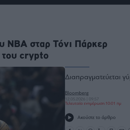
ου
r
ail,
του NBA σταρ Τόνι Πάρκερ
s and
n opt
te is
 του crypto
CHA
acy
rvice
Διαπραγματεύεται γύ
Bloomberg
12.05.2026 | 09:57
Τελευταία ενημέρωση:10:01 πμ
Ακούστε το άρθρο