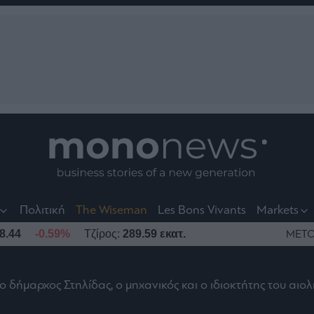
nt
t
t
Πολιτική
The Wiseman
Les Bons Vivants
Markets
8.44
-0.59%
Τζίρος:
289.59 εκατ.
ΜΕΤΟ
 δήμαρχος Στηλίδας, ο μηχανικός και ο ιδιοκτήτης του αιο
το