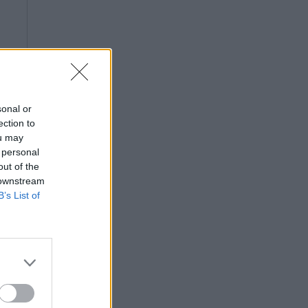
sonal or
ection to
ou may
 personal
out of the
 downstream
B’s List of