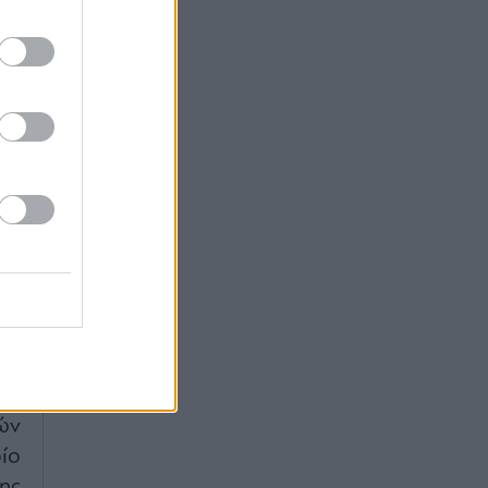
ου
υ,
AS
,
ές
υς
τές
ως
O,
ής
ας
ών
ίο
ης