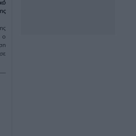
κό
ης
ης
 ο
ση
σε