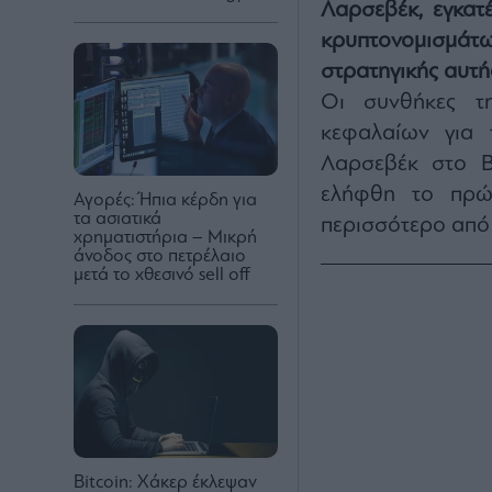
Λαρσεβέκ, εγκατ
κρυπτονομισμά
στρατηγικής αυτή
Οι συνθήκες τ
κεφαλαίων για 
Λαρσεβέκ στο B
ελήφθη το πρώτ
Αγορές: Ήπια κέρδη για
τα ασιατικά
περισσότερο από
χρηματιστήρια – Μικρή
άνοδος στο πετρέλαιο
μετά το χθεσινό sell off
Bitcoin: Χάκερ έκλεψαν