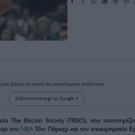
α μας βλέπεις πιο συχνά στα αποτελέσματα αναζήτησης
Add mononews.gr on Google
ία The Bitcoin Society (TBSO), που υποστηρίζετ
ταρ του
NBA
Τόνι Πάρκερ και τον επιχειρηματία Ερ