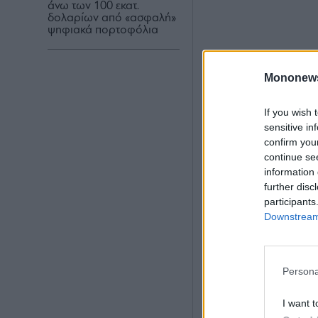
άνω των 100 εκατ.
δολαρίων από «ασφαλή»
ψηφιακά πορτοφόλια
Mononew
If you wish 
sensitive in
confirm you
continue se
information 
further disc
participants
Downstream 
Persona
I want t