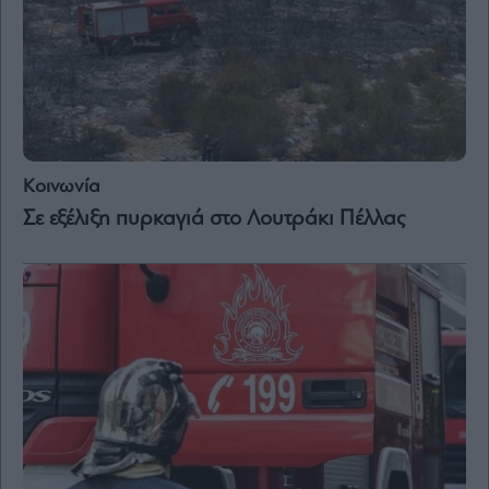
and
Terms
of
Service
apply.
ότητα
ι
ίες
ας
Κοινωνία
οι
ήσης
Σε εξέλιξη πυρκαγιά στο Λουτράκι Πέλλας
4
news.gr
ghts
rved