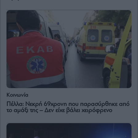
Vivants
Auto
Life
&
Style
Υγεία
Architecture
&
Design
Fashion
&
Art
Watches
Κοινωνία
Yachts
Πέλλα: Νεκρή 69χρονη που παρασύρθηκε από
Table
το αμάξι της – Δεν είχε βάλει χειρόφρενο
For
Two