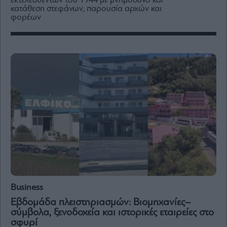
εκτελεσθέντων του 1944 με μνημόσυνο και
Media
κατάθεση στεφάνων, παρουσία αρχών και
φορέων
Winners
&
Losers
Επι-
θετικά
Rumors
ESG
Today
Mononews2030
Άρθρα
Συνεντεύξεις
Business
Εβδομάδα πλειστηριασμών: Βιομηχανίες–
σύμβολα, ξενοδοχεία και ιστορικές εταιρείες στο
Les
σφυρί
Bons