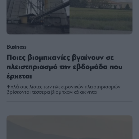
Content
Reports
&
Branded
Content
Calendar
Monocle
Business
Media
Ποιες βιομηχανίες βγαίνουν σε
Lab
πλειστηριασμό την εβδομάδα που
έρχεται
Mononews100
Ψηλά στις λίστες των ηλεκτρονικών πλειστηριασμών
βρίσκονται τέσσερα βιομηχανικά ακίνητα
Εγγραφείτε
στο
Newsletter
του
mononews.gr