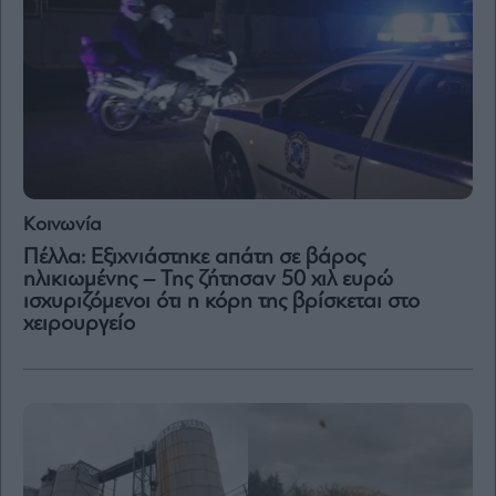
Μετοχές
Αγορές
Trader's
book
Buy-
Hold-
Sell
Κοινωνία
The
Πέλλα: Εξιχνιάστηκε απάτη σε βάρος
Value
ηλικιωμένης – Της ζήτησαν 50 χιλ ευρώ
Investor
ισχυριζόμενοι ότι η κόρη της βρίσκεται στο
Crypto
χειρουργείο
Χρηματιστηριακές
Ανακοινώσεις
Creative
Content
Branded