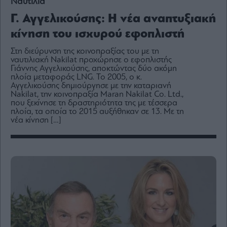
Ναυτιλία
Media
Γ. Αγγελικούσης: Η νέα αναπτυξιακή
Winners
&
κίνηση του ισχυρού εφοπλιστή
Losers
Στη διεύρυνση της κοινοπραξίας του με τη
Επι-
ναυτιλιακή Nakilat προχώρησε ο εφοπλιστής
θετικά
Γιάννης Αγγελικούσης, αποκτώντας δύο ακόμη
πλοία μεταφοράς LNG. Το 2005, ο κ.
Rumors
Αγγελικούσης δημιούργησε με την καταριανή
ESG
Nakilat, την κοινοπραξία Maran Nakilat Co. Ltd.,
Today
που ξεκίνησε τη δραστηριότητα της με τέσσερα
πλοία, τα οποία το 2015 αυξήθηκαν σε 13. Με τη
Mononews2030
νέα κίνηση […]
Άρθρα
Συνεντεύξεις
Les
Bons