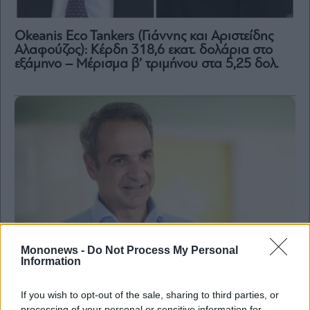
Content
Reports
Okeanis Eco Tankers (Γιάννης και Αριστείδης
&
Αλαφούζος): Κέρδη 318,6 εκατ. δολάρια στο
Branded
εξάμηνο – Μέρισμα β’ τριμήνου στα 5,25 δολ.
Content
Calendar
Monocle
Media
Lab
Mononews100
Εγγραφείτε
Mononews -
Do Not Process My Personal
στο
Information
Newsletter
του
If you wish to opt-out of the sale, sharing to third parties, or
mononews.gr
processing of your personal or sensitive information for