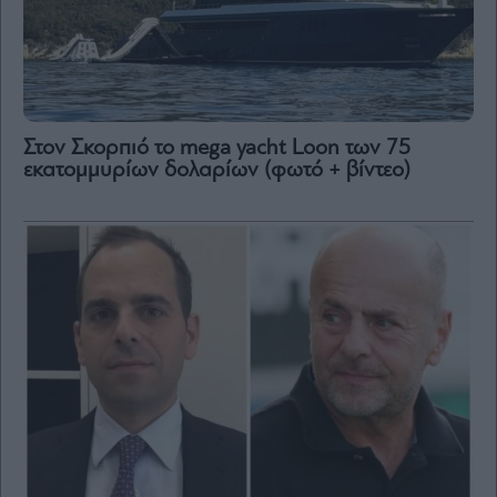
Μετοχές
Αγορές
Trader's
book
Στον Σκορπιό το mega yacht Loon των 75
Buy-
εκατομμυρίων δολαρίων (φωτό + βίντεο)
Hold-
Sell
The
Value
Investor
Crypto
Χρηματιστηριακές
Ανακοινώσεις
Creative
Content
Branded