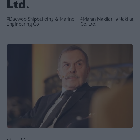
Ltd.
Ενέργεια
Πολιτική
#Daewoo Shipbuilding & Marine
#Maran Nakilat
#Nakilat
Engineering Co
Co. Ltd.
Πολιτισμός
Κοινωνία
Law
Bloomberg
Financial
Times
The
Wiseman
Room
301
My
Story