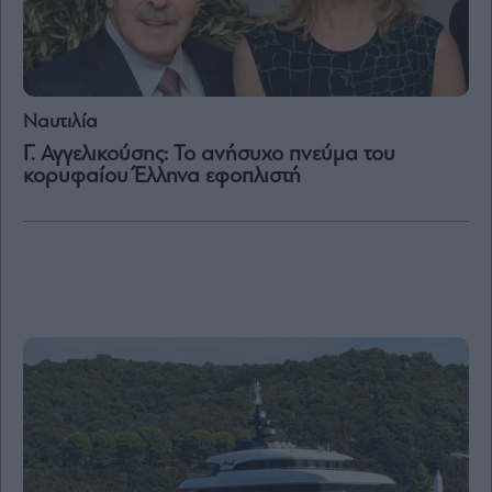
Vivants
Auto
Life
&
Style
Ναυτιλία
Υγεία
Γ. Αγγελικούσης: Το ανήσυχο πνεύμα του
κορυφαίου Έλληνα εφοπλιστή
Architecture
&
Design
Fashion
&
Art
Watches
Yachts
Table
For
Two