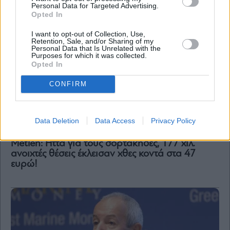
and
Personal Data for Targeted Advertising.
Terms
Opted In
of
Service
apply.
I want to opt-out of Collection, Use,
Retention, Sale, and/or Sharing of my
Personal Data that Is Unrelated with the
Purposes for which it was collected.
ότητα
Opted In
ι
ίες
ας
CONFIRM
οι
ήσης
Data Deletion
Data Access
Privacy Policy
4
news.gr
Metlen: Ήττα για τους σορτάκηδες, 177 χιλ.
ghts
rved
ανοιχτές θέσεις έκλεισαν χθες κοντά στα 47
ευρώ!