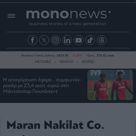
Realtime Γενικός Δείκτης:
2623.91
-0.18%
Τζίρος:
275.41 εκατ.
ΜΕΤΟΧΕΣ
ΤΑΜΠΛΟ
ΑΓΟΡΕΣ
Η απαγόρευση έφερε… συμφωνία-
Ειδήσεις
ρεκόρ με 23,4 εκατ. ευρώ στη
Μάντσεστερ Γιουνάιτεντ
Οικονομία
Business
Τράπεζες
Ναυτιλία
Maran Nakilat Co.
Real
Estate