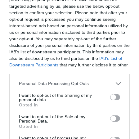
Ο πραγματικός αντίπαλος του Κυριάκου
targeted advertising by us, please use the below opt-out
Μητσοτάκη
section to confirm your selection. Please note that after your
opt-out request is processed you may continue seeing
interest-based ads based on personal information utilized by
By
us or personal information disclosed to third parties prior to
submitting
your
your opt-out. You may separately opt-out of the further
email,
you
disclosure of your personal information by third parties on the
agree
IAB’s list of downstream participants. This information may
to
our
also be disclosed by us to third parties on the
IAB’s List of
Terms
and
Downstream Participants
that may further disclose it to other
Privacy
Notice.
third parties.
You
can
opt
Personal Data Processing Opt Outs
out
at
any
I want to opt-out of the Sharing of my
time.
personal data.
This
site
Opted In
Χρηματιστήριο: Γιατί η Motor Oil έχει
is
protected
προβάδισμα για τον MSCI – Τι συμβαίνει με
by
I want to opt-out of the Sale of my
reCAPTCHA
ΟΤΕ, Allwyn και Jumbo
Personal Data.
and
Opted In
the
Google
Privacy
Policy
I want to opt-out of processing my