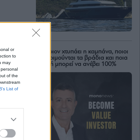
sonal or
Για ποιον χτυπάει η καμπάνα, ποιοι
ection to
δεν κοιμούνται τα βράδια και ποια
ou may
μετοχή μπορεί να ανέβει 100%
 personal
out of the
 downstream
B’s List of