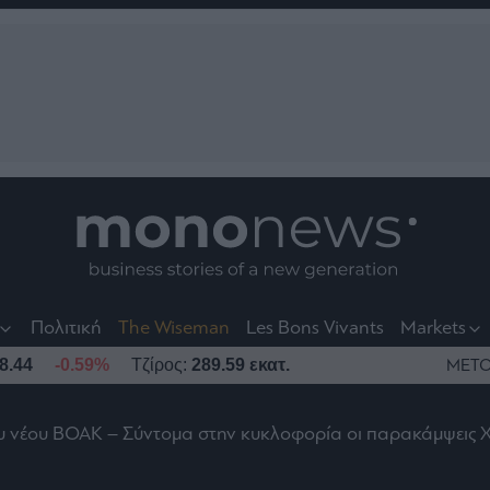
nt
t
t
Πολιτική
The Wiseman
Les Bons Vivants
Markets
8.44
-0.59%
Τζίρος:
289.59 εκατ.
ΜΕΤΟ
ου νέου ΒΟΑΚ – Σύντομα στην κυκλοφορία οι παρακάμψεις 
το