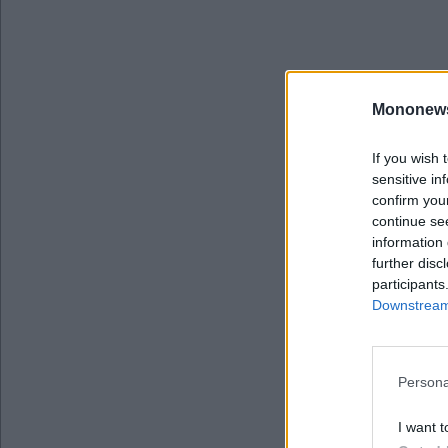
Mononew
If you wish 
sensitive in
confirm you
continue se
information 
further disc
participants
Downstream 
Persona
I want t