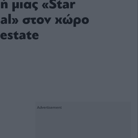
ή μιας «Star
ual» στον χώρο
 estate