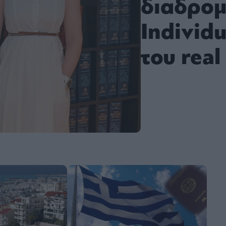
διαδρομ
Individ
του real