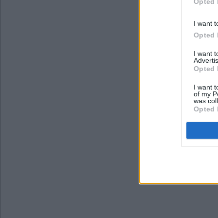
Opted 
I want t
Opted 
I want 
Advertis
Opted 
I want t
of my P
was col
Opted 