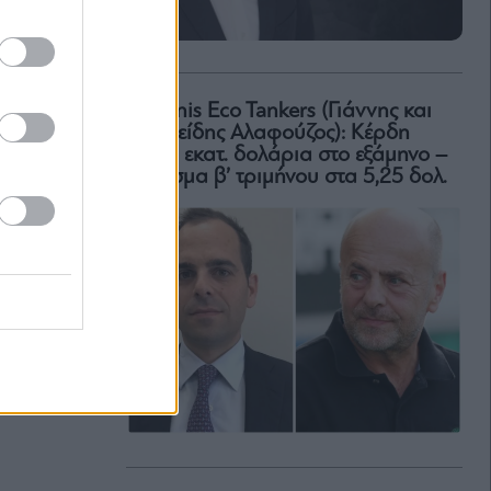
Okeanis Eco Tankers (Γιάννης και
Αριστείδης Αλαφούζος): Κέρδη
318,6 εκατ. δολάρια στο εξάμηνο –
Μέρισμα β’ τριμήνου στα 5,25 δολ.