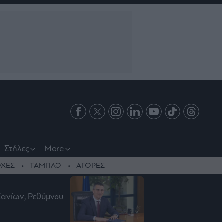
Στήλες
More
ΧΕΣ
ΤΑΜΠΛΟ
ΑΓΟΡΕΣ
Χανίων, Ρεθύμνου