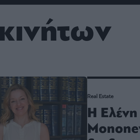
ου
r
κινήτων
ail,
s and
n opt
te is
CHA
acy
rvice
Real Estate
Η Ελένη
Monone