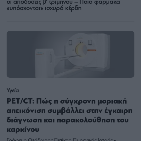
οι αποδόσεις β’ τριμήνου – Ποια φάρμακα
Content
«υπόσχονται» ισχυρά κέρδη
Reports
&
Branded
Content
Calendar
Monocle
Media
Lab
Mononews100
Υγεία
PET/CT: Πώς η σύγχρονη μοριακή
απεικόνιση συμβάλλει στην έγκαιρη
Εγγραφείτε
στο
διάγνωση και παρακολούθηση του
Newsletter
καρκίνου
του
mononews.gr
Γράφει ο Θεόδωρος Πιπίκος, Πυρηνικός Ιατρός -