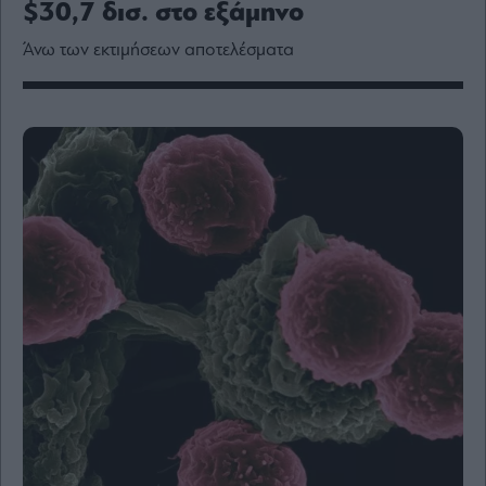
$30,7 δισ. στο εξάμηνο
Media
Winners
Άνω των εκτιμήσεων αποτελέσματα
&
Losers
Επι-
θετικά
Rumors
ESG
Today
Mononews2030
Άρθρα
Συνεντεύξεις
Les
Bons