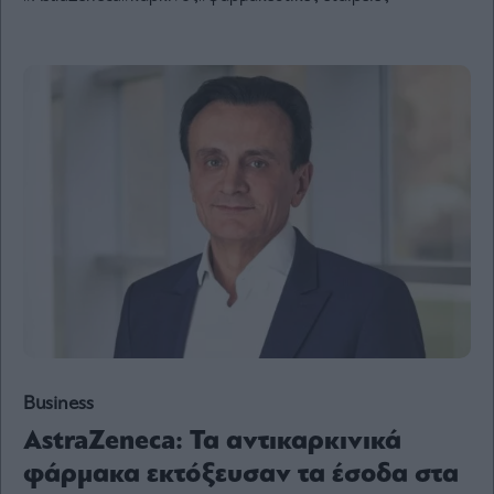
Ενέργεια
Πολιτική
Πολιτισμός
Κοινωνία
Law
Bloomberg
Financial
Times
The
Wiseman
Room
Business
301
AstraZeneca: Τα αντικαρκινικά
My
φάρμακα εκτόξευσαν τα έσοδα στα
Story