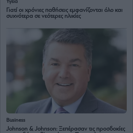
Υγεία
Γιατί οι χρόνιες παθήσεις εμφανίζονται όλο και
Μετοχές
συχνότερα σε νεότερες ηλικίες
Αγορές
Trader's
book
Buy-
Hold-
Sell
The
Value
Investor
Crypto
Χρηματιστηριακές
Ανακοινώσεις
Creative
Business
Content
Johnson & Johnson: Ξεπέρασαν τις προσδοκίες
Branded