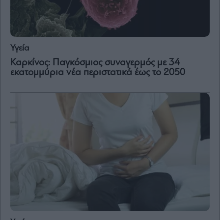
Vivants
Auto
Life
&
Υγεία
Style
Καρκίνος: Παγκόσμιος συναγερμός με 34
Υγεία
εκατομμύρια νέα περιστατικά έως το 2050
Architecture
&
Design
Fashion
&
Art
Watches
Yachts
Table
For
Two