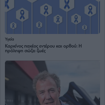
and
Terms
of
Service
apply.
ότητα
ι
ίες
ας
Υγεία
οι
ήσης
Καρκίνος παχέος εντέρου και ορθού: Η
πρόληψη σώζει ζωές
4
news.gr
ghts
rved