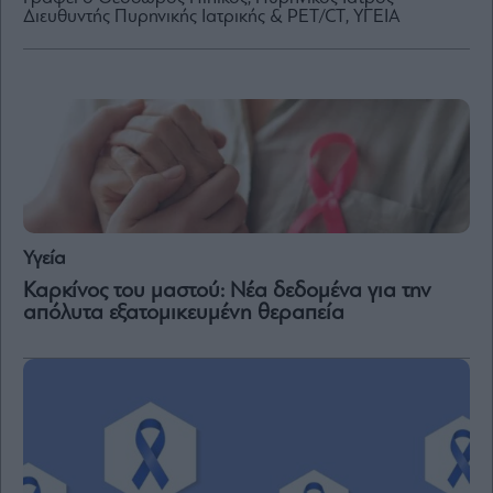
Διευθυντής Πυρηνικής Ιατρικής & PET/CT, ΥΓΕΙΑ
By
submitting
your
email,
you
agree
to
our
Terms
and
Privacy
Notice.
Υγεία
You
can
Καρκίνος του μαστού: Νέα δεδομένα για την
opt
out
απόλυτα εξατομικευμένη θεραπεία
at
any
time.
This
site
is
protected
by
reCAPTCHA
and
the
Google
Privacy
Policy