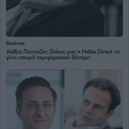
and
Terms
of
Service
apply.
ότητα
ι
ίες
Business
ας
οι
Αλέξης Πανταζής: Στόχος μας η Hellas Direct να
ήσης
γίνει ισχυρή περιφερειακή δύναμη
4
news.gr
ghts
rved