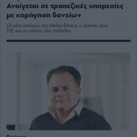
Media
Ανοίγεται σε τραπεζικές υπηρεσίες
Winners
με χορήγηση δανείων
&
Losers
Οι νέες κινήσεις της Hellas Direct, η αίτηση στην
ΤτΕ και το πλάνο στο mobility
Επι-
θετικά
Rumors
ESG
Today
Mononews2030
Άρθρα
Συνεντεύξεις
Les
Bons