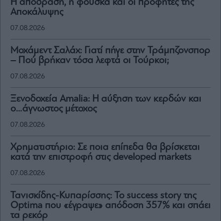
Η απόδραση, η φούσκα και οι προφήτες της
Αποκάλυψης
07.08.2026
Μοχάμεντ Σαλάχ: Γιατί πήγε στην Τράμπζονσπορ
– Πού βρήκαν τόσα λεφτά οι Τούρκοι;
07.08.2026
Ξενοδοχεία Amalia: H αύξηση των κερδών και
ο…άγνωστος μέτοχος
07.08.2026
Χρηματιστήριο: Σε ποια επίπεδα θα βρίσκεται
κατά την επιστροφή στις developed markets
07.08.2026
Τανισκίδης-Κυπαρίσσης: Το success story της
Optima που «έγραψε» απόδοση 357% και σπάει
τα ρεκόρ