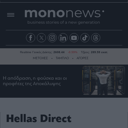
Realtime Γενικός Δείκτης:
2608.44
-0.59%
Τζίρος:
289.59 εκατ.
ΜΕΤΟΧΕΣ
ΤΑΜΠΛΟ
ΑΓΟΡΕΣ
Η απόδραση, η φούσκα και οι
Ειδήσεις
προφήτες της Αποκάλυψης
Οικονομία
Business
Τράπεζες
Ναυτιλία
Hellas Direct
Real
Estate