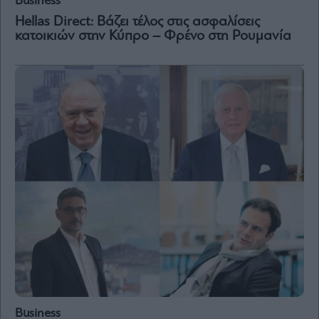
Business
Vivants
Hellas Direct: Βάζει τέλος στις ασφαλίσεις
Auto
κατοικιών στην Κύπρο – Φρένο στη Ρουμανία
Life
&
Style
Υγεία
Architecture
&
Design
Fashion
&
Art
Watches
Yachts
Table
For
Two
Business