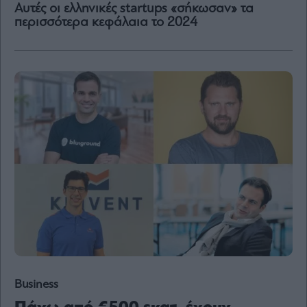
Αυτές οι ελληνικές startups «σήκωσαν» τα
Content
περισσότερα κεφάλαια το 2024
Reports
&
Branded
Content
Calendar
Monocle
Media
Lab
Mononews100
Εγγραφείτε
στο
Newsletter
Business
του
mononews.gr