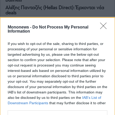
Business
Αλέξης Πανταζής (Hellas Direct): Έρχονται νέα
deals
Mononews -
Do Not Process My Personal
Information
If you wish to opt-out of the sale, sharing to third parties, or
processing of your personal or sensitive information for
targeted advertising by us, please use the below opt-out
section to confirm your selection. Please note that after your
opt-out request is processed you may continue seeing
interest-based ads based on personal information utilized by
us or personal information disclosed to third parties prior to
your opt-out. You may separately opt-out of the further
disclosure of your personal information by third parties on the
IAB’s list of downstream participants. This information may
Business
also be disclosed by us to third parties on the
IAB’s List of
Αλέξης Πανταζής (Hellas Direct): Μπαίνουμε
Downstream Participants
that may further disclose it to other
στην τρίτη φάση του fintech – Ώρα για
third parties.
συνεργασίες