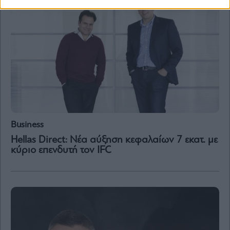
Business
Hellas Direct: Νέα αύξηση κεφαλαίων 7 εκατ. με
κύριο επενδυτή τον IFC